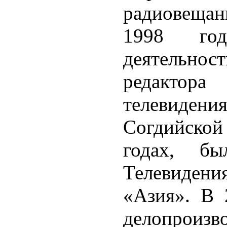
радиовещан
1998 го
деятельнос
редактор
телевиде
Согдийской 
годах, бы
Телевиде
«Азия». В 
делопроиз