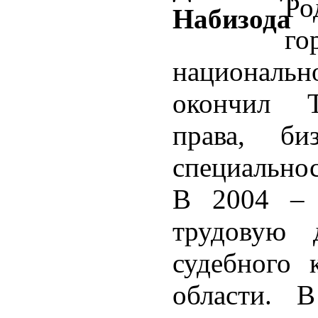
Ро
г
национальн
окончил Т
права, б
специальнос
В 2004 – 
трудовую д
судебного 
области. 