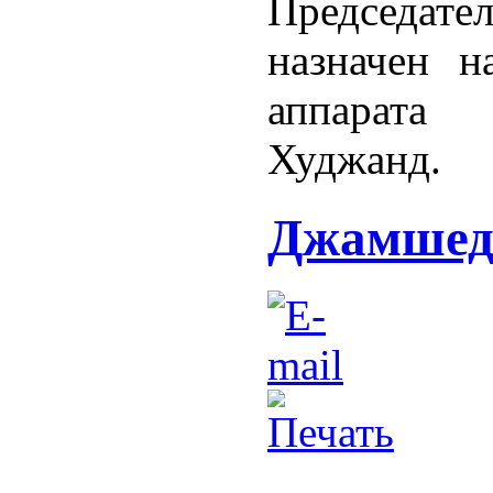
Председа
назначен н
аппарата
Худжанд.
Джамшед