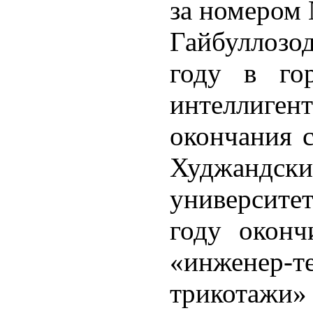
за номером 
Гайбуллозо
году в го
интеллиге
окончания 
Худжандск
университе
году оконч
«инжене
трикотажи»