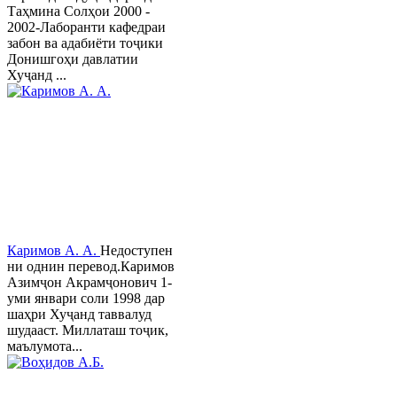
Таҳмина Солҳои 2000 -
2002-Лаборанти кафедраи
забон ва адабиёти тоҷики
Донишгоҳи давлатии
Хуҷанд ...
Каримов А. А.
Недоступен
ни однин перевод.Каримов
Азимҷон Акрамҷонович 1-
уми январи соли 1998 дар
шаҳри Хуҷанд таввалуд
шудааст. Миллаташ тоҷик,
маълумота...