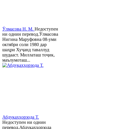
Ӯлмасова Н. М.
Недоступен
ни однин перевод.Ӯлмасова
Нигина Маруфовна 08-уми
октябри соли 1980 дар
шаҳри Хуҷанд таваллуд
шудааст. Миллаташ тоҷик,
маълумоташ...
Абдуқаҳҳорзода Т.
Недоступен ни однин
перевод.Абдуқаҳҳорзода