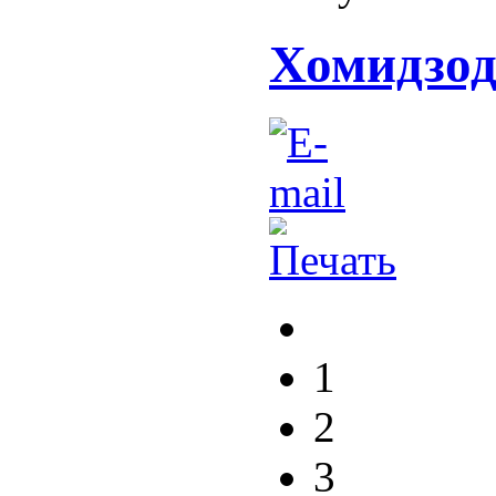
Хомидзод
1
2
3