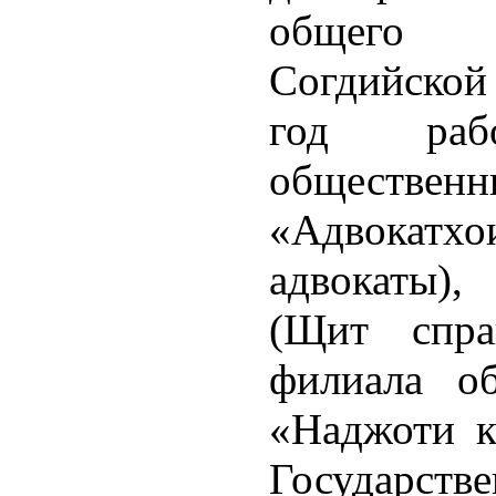
общего о
Согдийской
год раб
обществ
«Адвокатхо
адвокаты),
(Щит спра
филиала об
«Наджоти к
Государстве