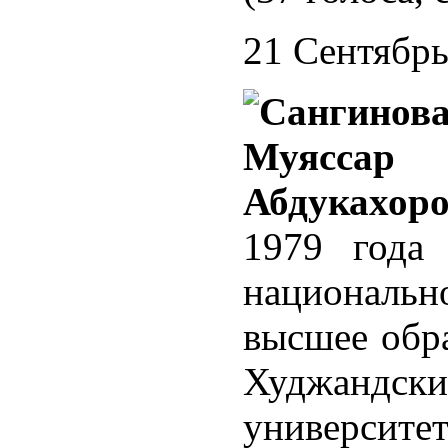
21 Сентябрь
1979 года
националь
высшее обра
Худжандс
универси