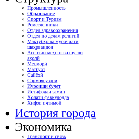
Промышленность
Образование
Спорт и Туризм
Ремесленники
Отдел здравоохранения
Отдел по делам религий
Мактубҳо ва муроҷиати
шаҳрвандон
Агентии меҳнат ва шуғли
аҳолӣ
Меъморӣ
Матбуот
Сайёҳӣ
Сармоягузорӣ
Иҷроиши буҷет
Истифодаи замин
Ҳолати фавқулодда
Хифзи иҷтимоӣ
История города
Экономика
Транспорт и связь