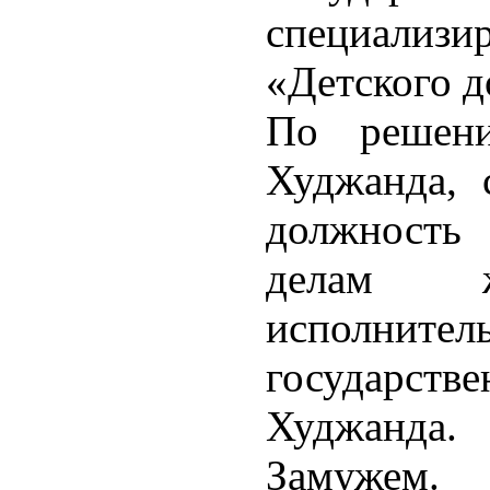
специализ
«Детского д
По решени
Худжанда, 
должность 
делам 
исполн
государст
Худжанда.
Замужем.