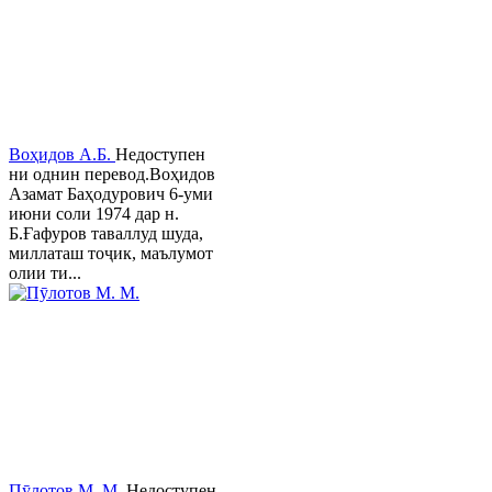
Воҳидов А.Б.
Недоступен
ни однин перевод.Воҳидов
Азамат Баҳодурович 6-уми
июни соли 1974 дар н.
Б.Ғафуров таваллуд шуда,
миллаташ тоҷик, маълумот
олии ти...
Пӯлотов М. М.
Недоступен