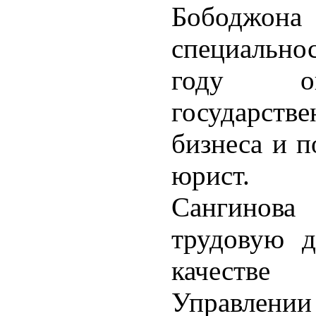
Бободж
специально
году ок
государств
бизнеса и п
юрист.
Сангинова
трудовую д
качестве
Управле