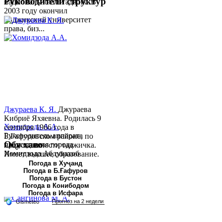
Руководители структур
национальности таджик. В
2003 году окончил
Таджикский университет
права, биз...
Джураева К. Я.
Джураева
Кибриё Яхяевна. Родилась 9
Хомидзода А.А.
сентября 1966 года в
Руководитель аппарата
Б.Гафуровском районе, по
Обу хаво
председателя города
национальности таджичка.
Хомидзода Абдувахоб
Имеет высшее образование.
Абдумаджид родился 8
В 1997 ...
Погода в Хуҷанд
Погода в Б.Ғафуров
июня 1978 года в городе
Погода в Бустон
Худжанде. По
Погода в Конибодом
национальности...
Погода в Исфара