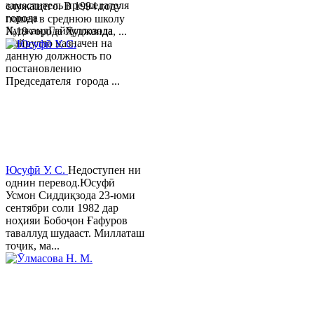
заместитель председателя
служащего. В 1994 году
города
пошел в среднюю школу
ХуджандГайбуллозода
№18 города Худжанда, ...
Хайрулло назначен на
данную должность по
постановлению
Председателя города ...
Юсуфӣ У. C.
Недоступен ни
однин перевод.Юсуфӣ
Усмон Сиддиқзода 23-юми
сентябри соли 1982 дар
ноҳияи Бобоҷон Ғафуров
таваллуд шудааст. Миллаташ
тоҷик, ма...