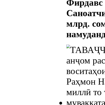
Фирдавс
Саноатчи
млрд. со
намудан