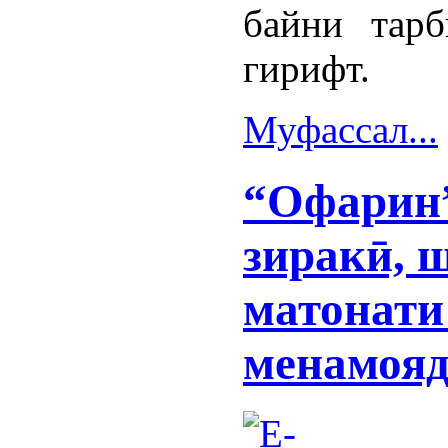
байни тарб
гирифт.
Муфассал...
“Офарин”
зиракӣ, 
матонати
менамоя