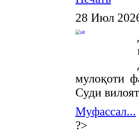
28 Июл 202
мулоқоти ф
Суди вилоят
Муфассал...
?>