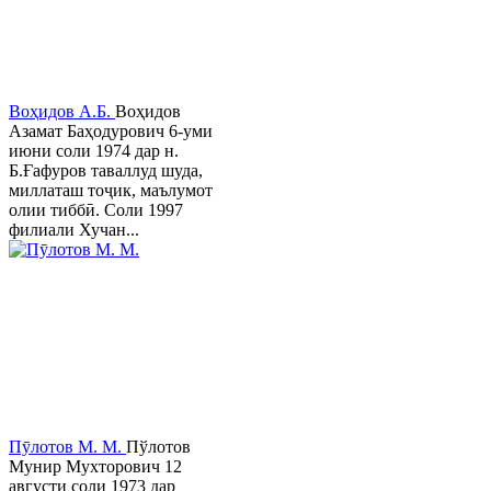
Воҳидов А.Б.
Воҳидов
Азамат Баҳодурович 6-уми
июни соли 1974 дар н.
Б.Ғафуров таваллуд шуда,
миллаташ тоҷик, маълумот
олии тиббӣ. Соли 1997
филиали Хучан...
Пӯлотов М. М.
Пўлотов
Мунир Мухторович 12
августи соли 1973 дар