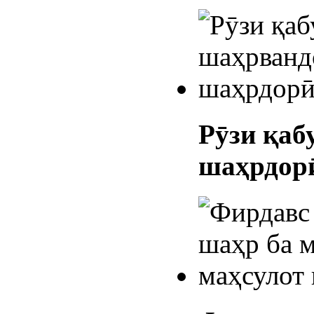
Рӯзи қаб
шаҳрдор