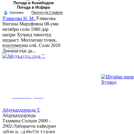
Погода в Конибодом
Погода в Исфара
Ӯлмасова Н. М.
Ӯлмасова
Нигина Маруфовна 08-уми
октябри соли 1980 дар
шаҳри Хуҷанд таваллуд
шудааст. Миллаташ тоҷик,
маълумоташ олӣ. Соли 2010
Робита:
Донишгоҳи да...
Ҷумҳурии Тоҷикистон, вилояти Суғд,
шаҳри Хуҷанд, хиёбони Р.Набиев 39.
Тел:/
Факс
:
992 3422 6-02-44, 992 3422 6-
08-65
www.khujand.tj
,
e
-mail:
mihd-
khujand@mail.ru
Абдуқаҳҳорзода Т.
Абдуқаҳҳорзода
Таҳмина Солҳои 2000 -
2002-Лаборанти кафедраи
© 2013-2023 Таҳиягар ва дас
забон ва адабиёти тоҷики