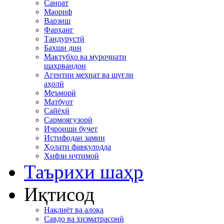
Саноат
Маориф
Варзиш
Фарҳанг
Тандурустӣ
Бахши дин
Мактубҳо ва муроҷиати
шаҳрвандон
Агентии меҳнат ва шуғли
аҳолӣ
Меъморӣ
Матбуот
Сайёҳӣ
Сармоягузорӣ
Иҷроиши буҷет
Истифодаи замин
Ҳолати фавқулодда
Хифзи иҷтимоӣ
Таърихи шаҳр
Иқтисод
Нақлиёт ва алоқа
Савдо ва хизматрасонӣ