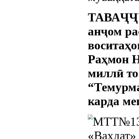
ТАВАҶҶУ
анҷом ра
воситаҳо
Раҳмон Н
миллӣ то
“Темурм
карда ме