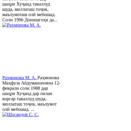
шаҳри Хуҷанд таваллуд
шуда, миллаташ тоҷик,
маълумоташ олӣ мебошад.
Соли 1996 Донишгоҳи да...
Раҳмонова М. А.
Раҳмонова
Маҳфуза Абдуманоновна 12-
феврали соли 1988 дар
шаҳри Хуҷанд дар оилаи
коргар таваллуд шуда,
миллаташ тоҷик, маълумот
олӣ мебошад. ...