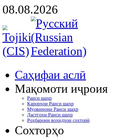
08.08.2026
Cаҳифаи аслӣ
Мақомоти иҷроия
Раиси шаҳр
Қарорҳои Раиси шаҳр
Муовинони Раиси шаҳр
Дастгоҳи Раиси шаҳр
Роҳбарони воҳидҳои сохторӣ
Сохторҳо