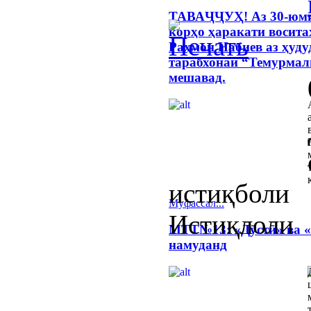
ТАВАҶҶУҲ! Аз 30-юми 
корҳо ҳаракати восита
Раҳмон Набиев аз ҳуд
тарабхонаи “Темурмал
мешавад.
истиқбол
Муфассал...
Истиқлол
МТТ№13: «Дӯстӣ» ва «
намуданд