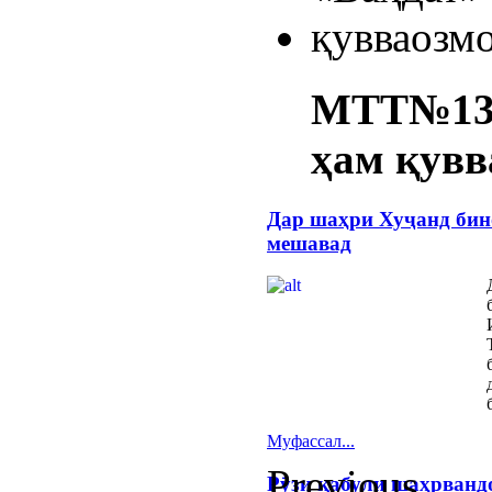
МТТ№13: 
ҳам қувв
Дар шаҳри Хуҷанд бин
мешавад
Муфассал...
Previous
Рӯзи қабули шаҳрванд