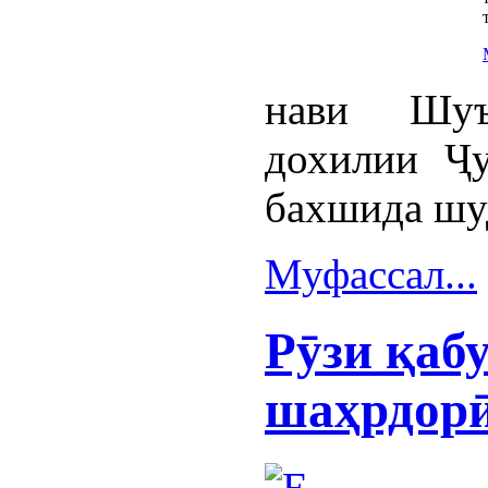
нави Шуъ
дохилии Ҷу
бахшида шу
Муфассал...
Рӯзи қаб
шаҳрдор