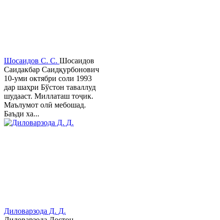
Шосаидов С. С.
Шосаидов
Саидакбар Саидқурбонович
10-уми октябри соли 1993
дар шаҳри Бўстон таваллуд
шудааст. Миллаташ тоҷик.
Маълумот олӣ мебошад.
Баъди ха...
Диловарзода Д. Д.
Диловарзода Достон