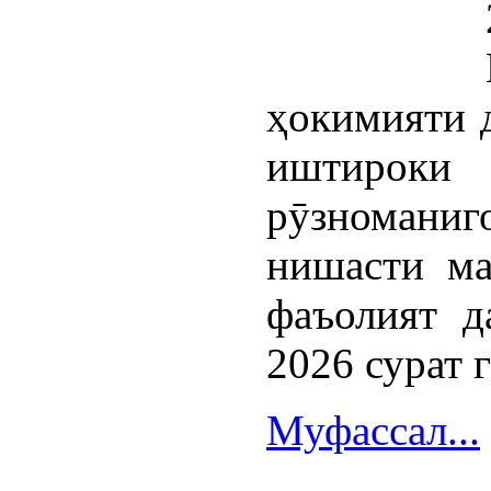
ҳокимияти 
иштироки
рӯзномани
нишасти ма
фаъолият д
2026 сурат 
Муфассал...