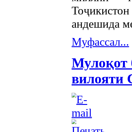
Тоҷикисто
андешида м
Муфассал...
Мулоқот 
вилояти 