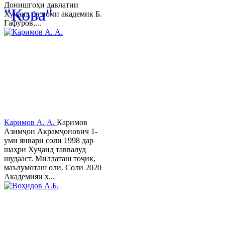
Донишгоҳи давлатии
"Кова"
Хуҷанд ба номи академик Б.
Ғафуров,...
Каримов А. А.
Каримов
Азимҷон Акрамҷонович 1-
уми январи соли 1998 дар
шаҳри Хуҷанд таввалуд
шудааст. Миллаташ тоҷик,
маълумоташ олӣ. Соли 2020
Академияи х...