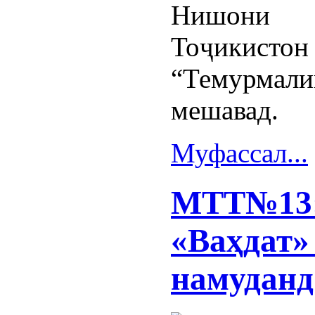
Нишони
Тоҷикис
“Темурмали
мешавад.
Муфассал...
МТТ№13:
«Ваҳдат»
намуданд