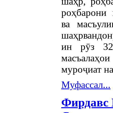
шаҳр, роҳб
роҳбарони 
ва масъули
шаҳрвандонр
ин рӯз 32
масъалаҳо
муроҷиат н
Муфассал...
Фирдавс