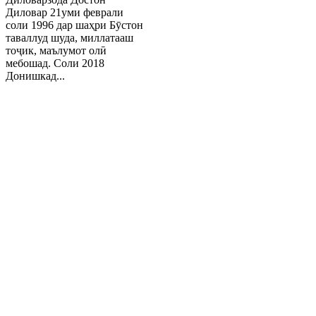
Диловар 21уми феврали
соли 1996 дар шаҳри Бӯстон
таваллуд шуда, миллатааш
тоҷик, маълумот олӣ
мебошад. Соли 2018
Донишкад...