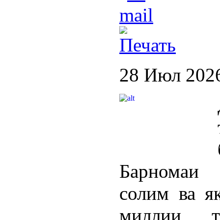
28 Июл 202
Барномаи 
солим ва я
миллии т