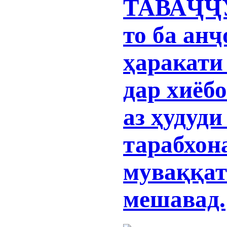
ТАВАҶҶУ
то ба ан
ҳаракати
дар хиёб
аз ҳудуд
тарабхон
муваққат
мешавад.