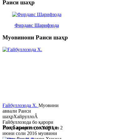
Раиси шаҳр
Фирдавс Шарифзода
Муовинони Раиси шаҳр
Ғайбуллозода Х.
Муовини
аввали Раиси
шаҳрХайруллоÂ
Ғайбуллозода бо қарори
Роҳбарони сохторҳо
Раиси шаҳр таҳти №281 аз 2
июни соли 2016 муовини
якуми Раиси шаҳри Хуҷанд