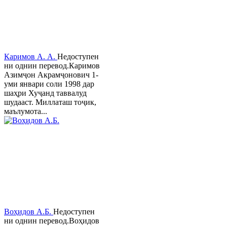
Каримов А. А.
Недоступен
ни однин перевод.Каримов
Азимҷон Акрамҷонович 1-
уми январи соли 1998 дар
шаҳри Хуҷанд таввалуд
шудааст. Миллаташ тоҷик,
маълумота...
Воҳидов А.Б.
Недоступен
ни однин перевод.Воҳидов