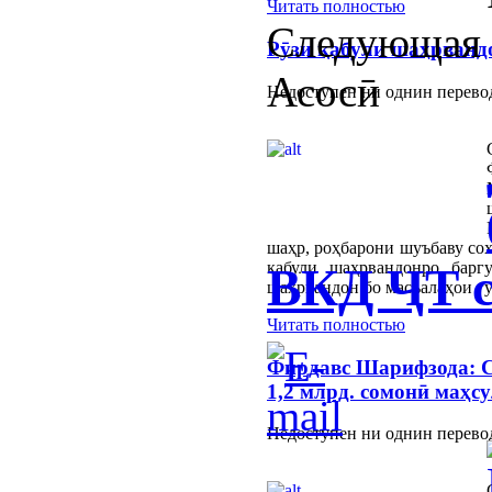
Читать полностью
Следующая
Рӯзи қабули шаҳрванд
Асосӣ
Недоступен ни однин перево
шаҳр, роҳбарони шуъбаву сох
қабули шаҳрвандонро барг
ВКД ҶТ с
шаҳрвандон бо масъалаҳои г
Читать полностью
Фирдавс Шарифзода: С
1,2 млрд. сомонӣ маҳс
Недоступен ни однин перево