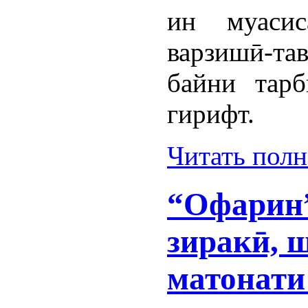
ин муасис
варзишӣ-
байни тарб
гирифт.
Читать пол
“Офарин”
зиракӣ, 
матонати