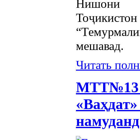
Нишони
Тоҷикис
“Темурмали
мешавад.
Читать пол
МТТ№13:
«Ваҳдат»
намуданд