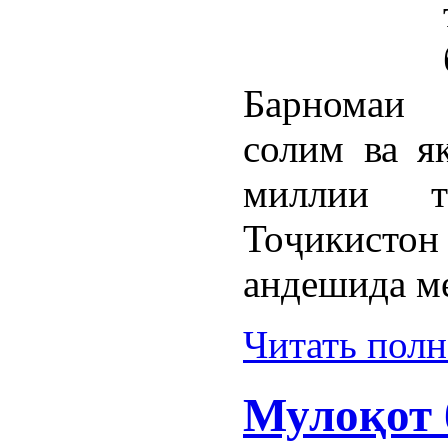
Барномаи 
солим ва я
миллии т
Тоҷикисто
андешида м
Читать пол
Мулоқот 