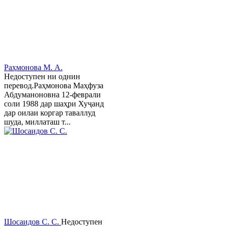
Раҳмонова М. А.
Недоступен ни однин
перевод.Раҳмонова Маҳфуза
Абдуманоновна 12-феврали
соли 1988 дар шаҳри Хуҷанд
дар оилаи коргар таваллуд
шуда, миллаташ т...
Шосаидов С. С.
Недоступен