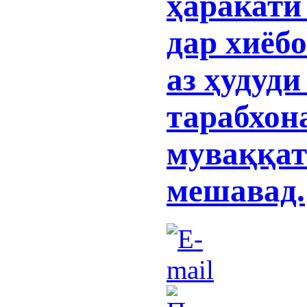
ҳаракати
дар хиёб
аз ҳудуд
тарабхон
муваққат
мешавад.