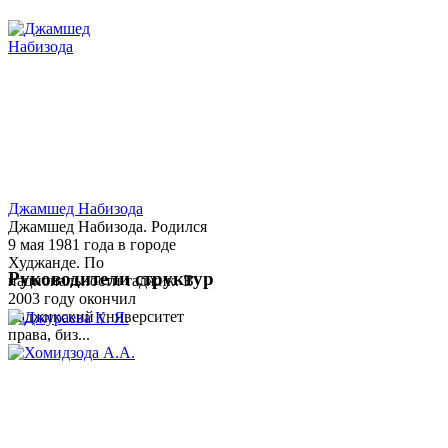
Джамшед Набизода
Джамшед Набизода. Родился
9 мая 1981 года в городе
Худжанде. По
Руководители структур
национальности таджик. В
2003 году окончил
Таджикский университет
права, биз...