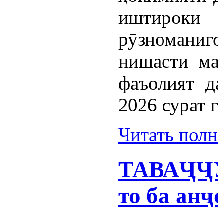
иштироки
рӯзномани
нишасти ма
фаъолият д
2026 сурат 
Читать пол
ТАВАҶҶУ
то ба ан