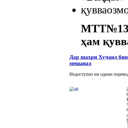
МТТ№13: 
ҳам қувв
Дар шаҳри Хуҷанд бин
мешавад
Недоступен ни однин перево