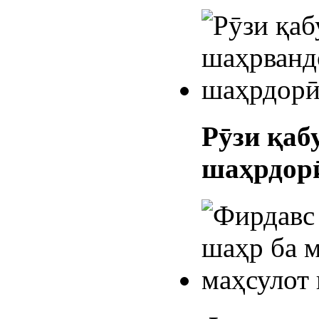
Рӯзи қаб
шаҳрдор