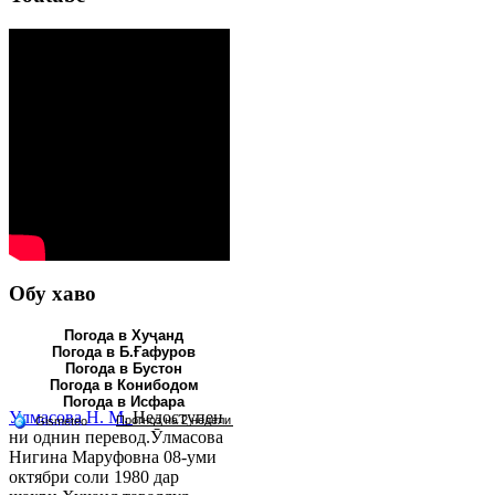
Юсуфӣ У. C.
Недоступен ни
однин перевод.Юсуфӣ
Усмон Сиддиқзода 23-юми
сентябри соли 1982 дар
ноҳияи Бобоҷон Ғафуров
таваллуд шудааст. Миллаташ
тоҷик, ма...
Обу хаво
Погода в Хуҷанд
Погода в Б.Ғафуров
Погода в Бустон
Погода в Конибодом
Погода в Исфара
Ӯлмасова Н. М.
Недоступен
ни однин перевод.Ӯлмасова
Нигина Маруфовна 08-уми
октябри соли 1980 дар