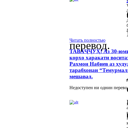
Читать полностью
перевод.
ТАВАҶҶУҲ! Аз 30-юми 
корҳо ҳаракати восита
Раҳмон Набиев аз ҳуд
тарабхонаи “Темурмал
мешавад.
Недоступен ни однин перево