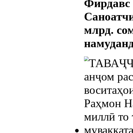
Фирдавс
Саноатчи
млрд. со
намудан