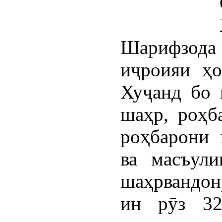
Шарифзода 
иҷроияи ҳо
Хуҷанд бо 
шаҳр, роҳб
роҳбарони 
ва масъули
шаҳрвандонр
ин рӯз 32