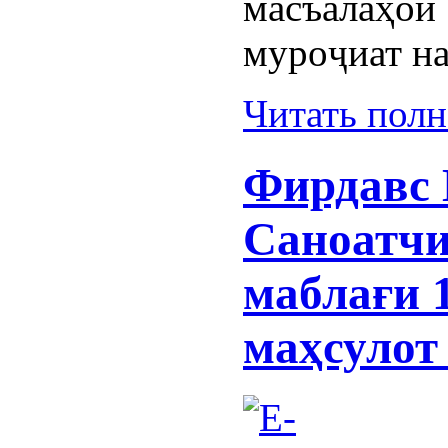
масъалаҳо
муроҷиат н
Читать пол
Фирдавс
Саноатчи
маблағи 1
маҳсулот