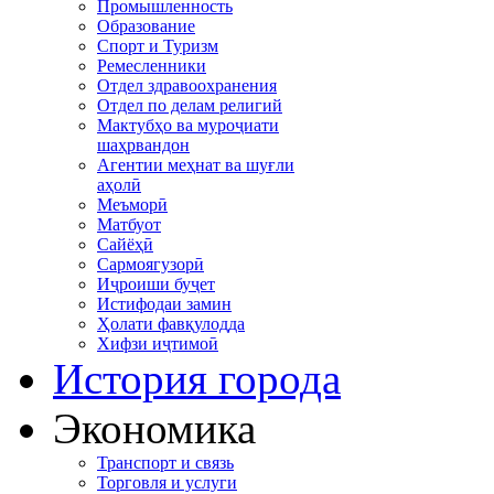
Промышленность
Образование
Спорт и Туризм
Ремесленники
Отдел здравоохранения
Отдел по делам религий
Мактубҳо ва муроҷиати
шаҳрвандон
Агентии меҳнат ва шуғли
аҳолӣ
Меъморӣ
Матбуот
Сайёҳӣ
Сармоягузорӣ
Иҷроиши буҷет
Истифодаи замин
Ҳолати фавқулодда
Хифзи иҷтимоӣ
История города
Экономика
Транспорт и связь
Торговля и услуги