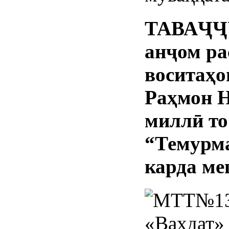
ТАВАҶҶУ
анҷом ра
воситаҳо
Раҳмон Н
миллӣ то
“Темурм
карда ме