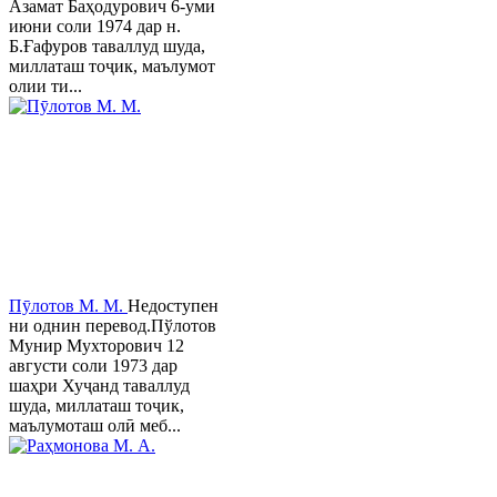
Азамат Баҳодурович 6-уми
июни соли 1974 дар н.
Б.Ғафуров таваллуд шуда,
миллаташ тоҷик, маълумот
олии ти...
Пӯлотов М. М.
Недоступен
ни однин перевод.Пўлотов
Мунир Мухторович 12
августи соли 1973 дар
шаҳри Хуҷанд таваллуд
шуда, миллаташ тоҷик,
маълумоташ олӣ меб...