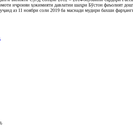
моти иҷроияи ҳокимияти давлатии шаҳри Бўстон фаъолият дош
уҷанд аз 11 ноябри соли 2019 ба маснади мудири бахши фарҳан
.
д.