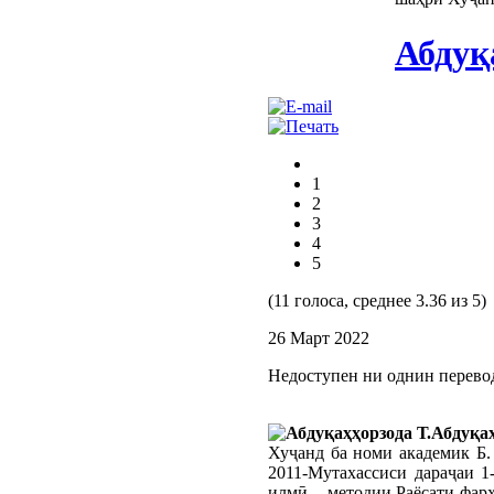
Абдуқ
1
2
3
4
5
(11 голоса, среднее 3.36 из 5)
26 Март 2022
Недоступен ни однин перево
Абдуқа
Хуҷанд ба номи академик Б.
2011-Мутахассиси дараҷаи 1
илмӣ – методии Раёсати фарҳ