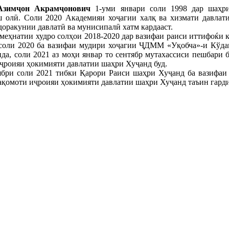
Азимҷон Акрамҷонович
1-уми январи соли 1998 дар шаҳри
 олӣ. Соли 2020 Академияи хоҷагии халқ ва хизмати давлат
доракунии давлатӣ ва мунисипалӣ хатм кардааст.
меҳнатии худро солҳои 2018-2020 дар вазифаи раиси иттифоќ
 соли 2020 ба вазифаи мудири хоҷагии ҶДММ «Уқобча»-и Кўда
ида, соли 2021 аз моҳи январ то сентябр мутахассиси пешбари
ҷроияи ҳокимияти давлатии шаҳри Хуҷанд буд.
ябри соли 2021 тибки Қарори Раиси шаҳри Хуҷанд ба вазифаи
ақомоти иҷроияи ҳокимияти давлатии шаҳри Хуҷанд таъин гарди