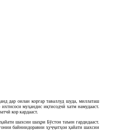
анд дар оилаи коргар таваллуд шуда, миллаташ
 ихтисоси муҳандис иқтисодчӣ хатм намудааст.
атчӣ кор кардааст.
 ҳайати шахсии шаҳри Бӯстон таъин гардидааст.
йгонии байниидоравии ҳуҷҷатҳои ҳайати шахсии