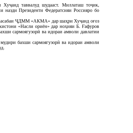
 Хуҷанд таввалуд шудааст. Миллаташ тоҷик,
ии назди Президенти Федератсияи Россияро бо
и касабаи ҶДММ «АКМА» дар шаҳри Хуҷанд оғоз
кистони «Насли ориён» дар ноҳияи Б. Ғафуров
 бахши сармоягузорӣ ва идораи амволи давлатии
 мудири бахши сармоягузорӣ ва идораи амволи
д.