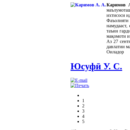
Каримов 
маълумоташ
ихтисоси и
Фаъолияти 
намудааст,
таъин гард
мақомоти и
Аз 27 сент
давлатии м
Оиладор
Юсуфӣ У. C.
1
2
3
4
5