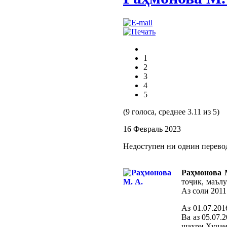
1
2
3
4
5
(9 голоса, среднее 3.11 из 5)
16 Февраль 2023
Недоступен ни однин перево
Раҳмонова 
тоҷик, маъл
Аз соли 2011
Аз 01.07.20
Ва аз 05.07
шаҳри Хуҷанд