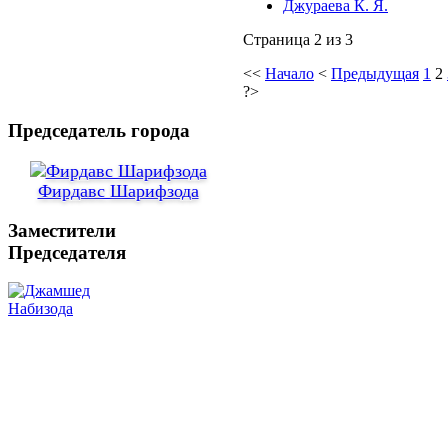
Джураева К. Я.
Страница 2 из 3
<<
Начало
<
Предыдущая
1
2
?>
Председатель города
Фирдавс Шарифзода
Заместители
Председателя