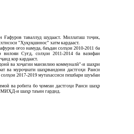
н Ғафуров таваллуд шудааст. Миллаташ тоҷик,
ихтисоси "Ҳуқуқшинос" хатм кардааст.
фуров оғоз намуда, баъдан солҳои 2010-2011 ба
вилояи Суғд, солҳои 2011-2014 ба вазифаи
анд кор кардааст.
донӣ ва хоҷагии манзилию коммуналӣ"-и шаҳри
рат ва муроҷиати шаҳрвандони дастгоҳи Раиси
 солҳои 2017-2019 мутахассиси пешбари шуъбаи
моӣ ва робита бо ҷомеаи дастгоҳи Раиси шаҳр
и МИҲД-и шаҳр таъин гардид.