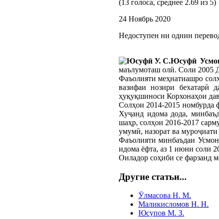
(13 голоса, среднее 2.69 из 5)
24 Ноябрь 2020
Недоступен ни однин перево
Юсуфӣ Усмо
маълумоташ олӣ. Соли 2005 Д
Фаъолияти меҳнатиашро солҳо
вазифаи нозири бехатарӣ 
ҳуқуқшиноси Корхонаҳои давл
Солҳои 2014-2015 номбурда 
Хуҷанд идома дода, минбаъ
шаҳр, солҳои 2016-2017 сарм
умумӣ, назорат ва муроҷиати
Фаъолияти минбаъдаи Усмон
идома ёфта, аз 1 июни соли 
Оиладор соҳиби ce фарзанд м
Другие статьи...
Ӯлмасова Н. М.
Маликисломов Н. Н.
Юсупов М. З.