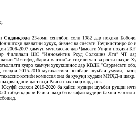
д.
н Сиддиқзода
23-юми сентябри соли 1982 дар ноҳияи Бобоҷо
онишгоҳи давлатии ҳуқуқ, бизнес ва сиёсати Тоҷикистонро бо 
и 2006-2007 ҳамчун мутахассис дар Ҷамоати Унҷии ноҳияи Б.Ға
дар Филилали ШС "Инновейтив Роуд Солюшнз Лтд" ҶТ дар 
атии "Истифодабарии манзил"-и соҳили чап ва рости шаҳри Хуҷ
фаъолияти худро ҳамчун ҳуқуқшинос дар КВДК "Сарраёсати обо
д солҳои 2015-2016 мутахассиси пешбари шуъбаи умумӣ, назо
утахассис-котиби комиссия оид ба ҳуқуқи кӯдаки МИҲД-и шаҳр,
 шаҳрвандони дастгоҳи Раиси шаҳр кор кардааст.
 Юсуфӣ солҳои 2019-2020 ба ҳайси мудири шуъбаи рушди иҷти
2020 тибқи қарори Раиси шаҳр ба вазифаи мудири бахши манзил
ебошад.