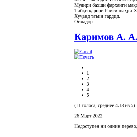
Мудири бахши фарҳанги мақо
Тибқи қарори Раиси шаҳри Х
Хуҷанд таъин гардид.
Оиладор
Каримов А. А
1
2
3
4
5
(11 голоса, среднее 4.18 из 5)
26 Март 2022
Недоступен ни однин перево