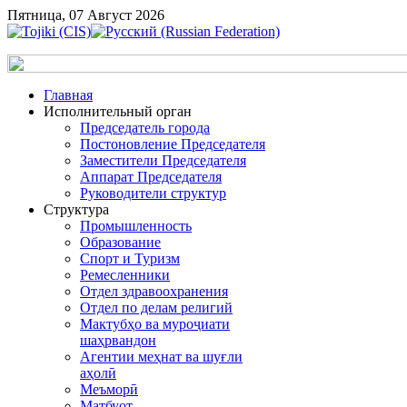
Пятница, 07 Август 2026
Главная
Исполнительный орган
Председатель города
Постоновление Председателя
Заместители Председателя
Аппарат Председателя
Руководители структур
Структура
Промышленность
Образование
Спорт и Туризм
Ремесленники
Отдел здравоохранения
Отдел по делам религий
Мактубҳо ва муроҷиати
шаҳрвандон
Агентии меҳнат ва шуғли
аҳолӣ
Меъморӣ
Матбуот