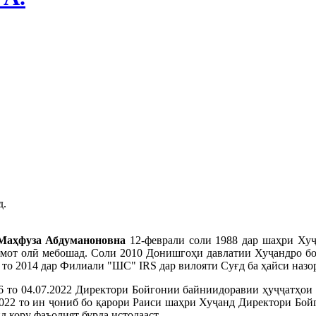
д.
Маҳфуза Абдуманоновна
12-феврали соли 1988 дар шаҳри Хуҷ
умот олӣ мебошад. Соли 2010 Донишгоҳи давлатии Хуҷандро бо
 то 2014 дар Филиали "ШС" IRS дар вилояти Суғд ба ҳайси назор
16 то 04.07.2022 Директори Бойгонии байниидоравии ҳуҷҷатҳои
.2022 то ин ҷониб бо қарори Раиси шаҳри Хуҷанд Директори Бо
 кору фаъолият бурда истодааст.