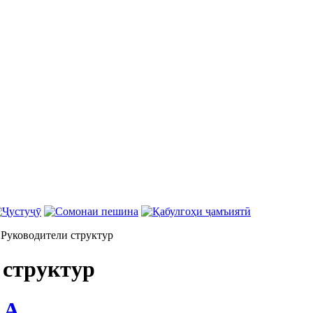
н
Руководители структур
 структур
 А.