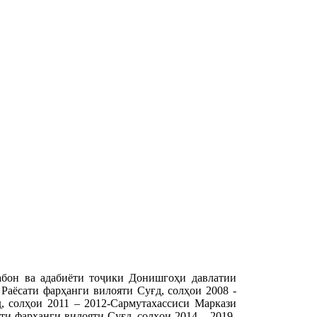
абон ва адабиёти тоҷики Донишгоҳи давлатии
Раёсати фарҳанги вилояти Суғд, солҳои 2008 -
, солҳои 2011 – 2012-Сармутахассиси Маркази
ти фарҳанги вилояти Суғд, солҳои 2014 – 2019-