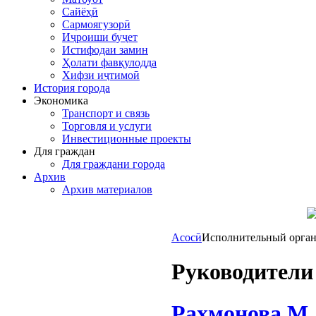
Сайёҳӣ
Сармоягузорӣ
Иҷроиши буҷет
Истифодаи замин
Ҳолати фавқулодда
Хифзи иҷтимоӣ
История города
Экономика
Транспорт и связь
Торговля и услуги
Инвестиционные проекты
Для граждан
Для граждани города
Архив
Архив материалов
Асосӣ
Исполнительный орга
Руководители
Раҳмонова М.