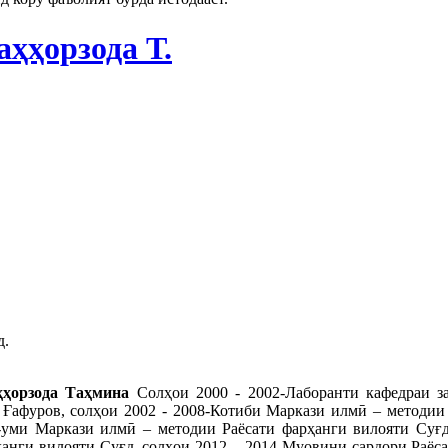
аҳҳорзода Т.
д.
ҳҳорзода Таҳмина
Солҳои 2000 - 2002-Лаборанти кафедраи з
 Ғафуров, солҳои 2002 - 2008-Котиби Маркази илмӣ – методии 
-уми Маркази илмӣ – методии Раёсати фарҳанги вилояти Суғд
анги вилояти Суғд, солҳои 2012 – 2014-Муовини сардори Раёса