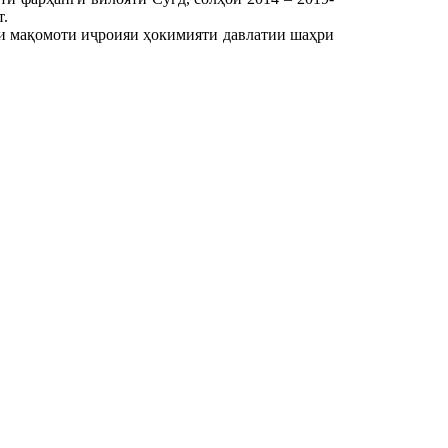
т.
ги мақомоти иҷроияи ҳокимияти давлатии шаҳри