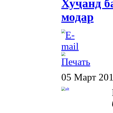
Хуҷанд б
модар
05 Март 20