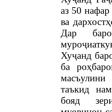
аз 50 нафар
ва дархостҳ
Дар баро
муроҷиатк
Хуҷанд баро
ба роҳбаро
масъулини
таъкид нам
бояд зер
муовинон-с