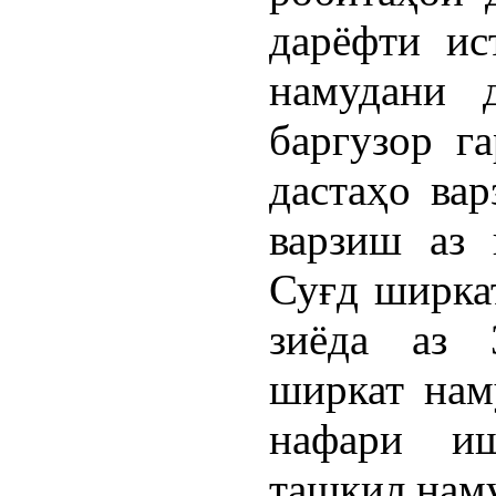
дарёфти ис
намудани 
баргузор г
дастаҳо ва
варзиш аз 
Суғд ширка
зиёда аз 
ширкат нам
нафари иш
ташкил нам