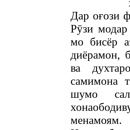
Дар оғози ф
Рӯзи модар
мо бисёр а
диёрамон, 
ва духтар
самимона т
шумо сал
хонаобод
менамоям.