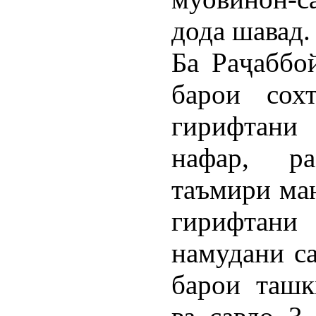
дода шавад.
Ба Раҷаббо
барои сох
гирифтани
нафар, р
таъмири ман
гирифтани
намудани са
барои ташк