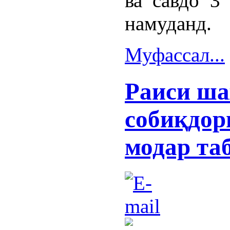
ва савдо 3
намуданд.
Муфассал...
Раиси ша
собиқдор
модар та