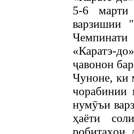
5-6 марти
варзишии 
Чемпинат
«Каратэ-д
ҷавонон бар
Чуноне, ки 
чорабинии 
нумӯъи варз
ҳаёти сол
робитаҳои 