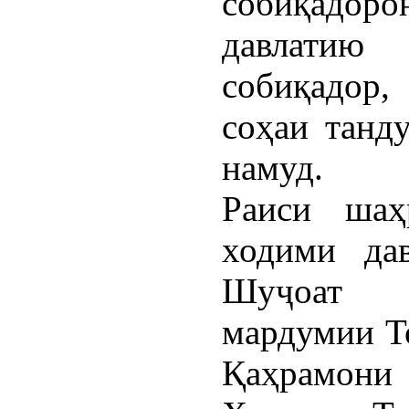
собиқадор
давлатию
собиқадор
соҳаи танду
намуд.
Раиси шаҳ
ходими дав
Шуҷоат Ҳ
мардумии Т
Қаҳрамони