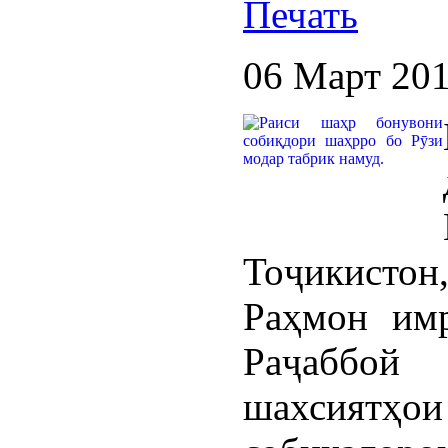
06 Март 20
Тоҷикистон
Раҳмон им
Раҷаббой
шахсият