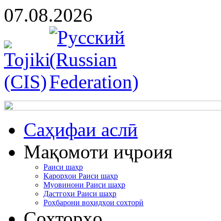
07.08.2026
Cаҳифаи аслӣ
Мақомоти иҷроия
Раиси шаҳр
Қарорҳои Раиси шаҳр
Муовинони Раиси шаҳр
Дастгоҳи Раиси шаҳр
Роҳбарони воҳидҳои сохторӣ
Сохторҳо