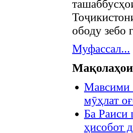
ташаббу
Тоҷикистон
ободу зебо 
Муфассал...
Мақолаҳои 
Мавсими 
мӯҳлат оғ
Ба Раиси 
ҳисобот 