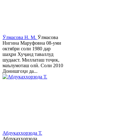
Ӯлмасова Н. М.
Ӯлмасова
Нигина Маруфовна 08-уми
октябри соли 1980 дар
шаҳри Хуҷанд таваллуд
шудааст. Миллаташ тоҷик,
маълумоташ олӣ. Соли 2010
Донишгоҳи да...
Абдуқаҳҳорзода Т.
Абдуқаҳҳорзода