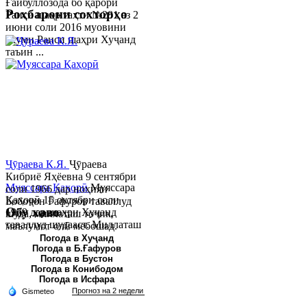
Ғайбуллозода бо қарори
Роҳбарони сохторҳо
Раиси шаҳр таҳти №281 аз 2
июни соли 2016 муовини
якуми Раиси шаҳри Хуҷанд
таъин ...
Ҷӯраева К.Я.
Ҷӯраева
Кибриё Яҳёевна 9 сентябри
Муяссара Қаҳорӣ
Муяссара
соли 1966 дар ноҳияи
Қаҳорӣ 15 октябри соли
Бобоҷон Ғафуров таваллуд
Обу хаво
1979 дар шаҳри Хуҷанд
шуда, миллаташ тоҷик,
таваллуд шудааст. Миллаташ
маълумот олӣ мебошад.
тоҷик. Маълумот олӣ. Соли
Соли 1997 Донишг...
Погода в Хуҷанд
Погода в Б.Ғафуров
2002 Донишгоҳи давлатии
Погода в Бустон
Хуҷанд ба...
Погода в Конибодом
Погода в Исфара