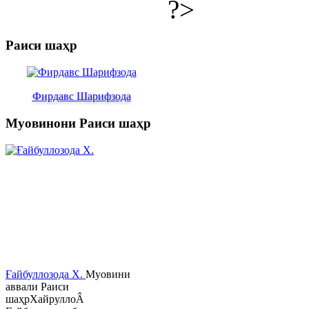
?>
Раиси шаҳр
Фирдавс Шарифзода
Муовинони Раиси шаҳр
Ғайбуллозода Х.
Муовини
аввали Раиси
шаҳрХайруллоÂ