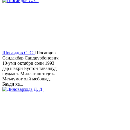
Шосаидов С. С.
Шосаидов
Саидакбар Саидқурбонович
10-уми октябри соли 1993
дар шаҳри Бўстон таваллуд
шудааст. Миллаташ тоҷик.
Маълумот олӣ мебошад.
Баъди ха...