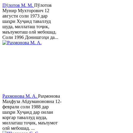
Пӯлотов М. М.
Пўлотов
Мунир Мухторович 12
августи соли 1973 дар
шаҳри Хуҷанд таваллуд
шуда, миллаташ тоҷик,
маълумоташ олӣ мебошад.
Соли 1996 Донишгоҳи да...
Раҳмонова М. А.
Раҳмонова
Маҳфуза Абдуманоновна 12-
феврали соли 1988 дар
шаҳри Хуҷанд дар оилаи
коргар таваллуд шуда,
миллаташ тоҷик, маълумот
олӣ мебошад. ...