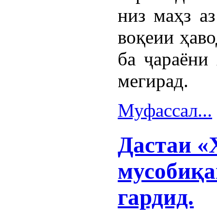
низ маҳз аз
воқеии ҳаво
ба ҷараёни
мегирад.
Муфассал...
Дастаи «
мусобиқа
гардид.