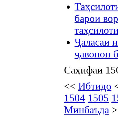
Таҳсилот
барои во
таҳсилот
Ҷаласаи 
ҷавонон б
Саҳифаи 150
<<
Ибтидо
1504
1505
1
Минбаъда