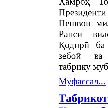
Ҳамроҳ То
Президент
Пешвои ми
Раиси вил
Қодирӣ ба
зебоӣ ва 
табрику муб
Муфассал...
Табрикот