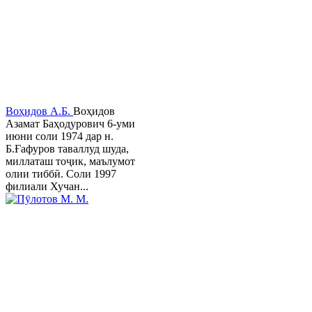
Воҳидов А.Б.
Воҳидов
Азамат Баҳодурович 6-уми
июни соли 1974 дар н.
Б.Ғафуров таваллуд шуда,
миллаташ тоҷик, маълумот
олии тиббӣ. Соли 1997
филиали Хучан...