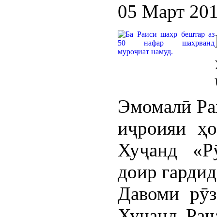
05 Март 20
Эмомалӣ Ра
иҷроияи ҳо
Хуҷанд «Р
доир гардид
Давоми рӯз
Хуҷанд Раҷ