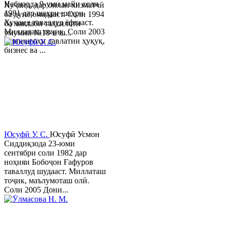
Набизода 9-уми майи соли
Хуҷанд, дар оилаи хизматчӣ
1981 дар шаҳри шаҳри
ба дунё омадааст. Соли 1994
Хуҷанд таваллуд ёфтааст.
ба мактаби таҳсилоти
Миллаташ тоҷик. Соли 2003
умумии №18-и ш...
Донишгоҳи давлатии ҳуқуқ,
бизнес ва ...
Юсуфӣ У. C.
Юсуфӣ Усмон
Сиддиқзода 23-юми
сентябри соли 1982 дар
ноҳияи Бобоҷон Ғафуров
таваллуд шудааст. Миллаташ
тоҷик, маълумоташ олӣ.
Соли 2005 Дони...