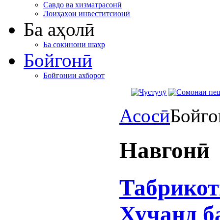
Савдо ва хизматрасонӣ
Лоиҳаҳои инвеститсионӣ
Ба аҳолӣ
Ба сокинони шаҳр
Бойгонӣ
Бойгонии ахборот
Асосӣ
Бойго
Навгонӣ
Табрикот
Хуҷанд б