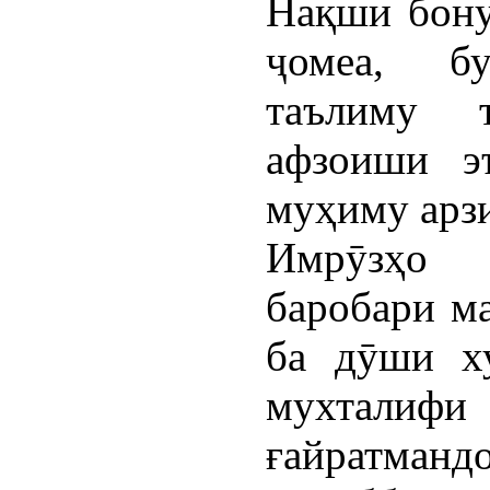
Нақши бону
ҷомеа, б
таълиму 
афзоиши э
муҳиму арз
Имрӯзҳо 
баробари м
ба дӯши ху
мухталифи
ғайратмандо