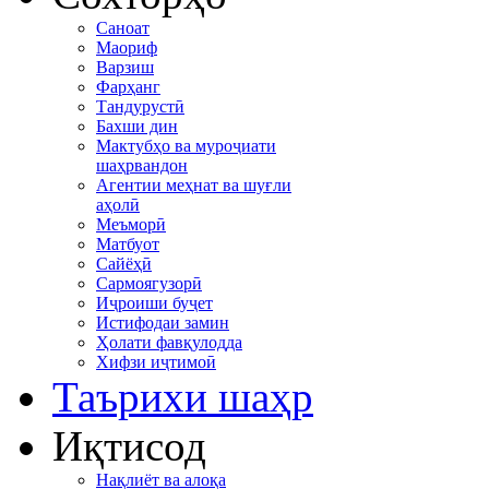
Саноат
Маориф
Варзиш
Фарҳанг
Тандурустӣ
Бахши дин
Мактубҳо ва муроҷиати
шаҳрвандон
Агентии меҳнат ва шуғли
аҳолӣ
Меъморӣ
Матбуот
Сайёҳӣ
Сармоягузорӣ
Иҷроиши буҷет
Истифодаи замин
Ҳолати фавқулодда
Хифзи иҷтимоӣ
Таърихи шаҳр
Иқтисод
Нақлиёт ва алоқа