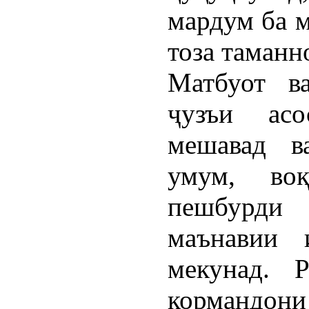
мардум ба м
тоза таманн
Матбуот в
ҷузъи асо
мешавад в
умум, воқ
пешбурди 
маънавии 
мекунад. 
кормандони