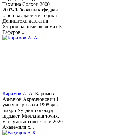
Таҳмина Солҳои 2000 -
2002-Лаборанти кафедраи
забон ва адабиёти тоҷики
Донишгоҳи давлатии
Хуҷанд ба номи академик Б.
Ғафуров,...
Каримов А. А.
Каримов
Азимҷон Акрамҷонович 1-
уми январи соли 1998 дар
шаҳри Хуҷанд таввалуд
шудааст. Миллаташ тоҷик,
маълумоташ олӣ. Соли 2020
Академияи х...