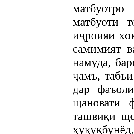
матбуотро
матбуоти 
иҷроияи ҳо
самимият в
намуда, бар
ҷамъ, табъи
дар фаъоли
щановати ф
ташвиқи що
ҳуқуқбунё