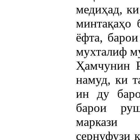
медиҳад, к
минтақаҳо 
ёфта, баро
мухталиф м
Ҳамчунин Р
намуд, ки т
ин ду бар
барои ру
маркази 
сернуфузи 