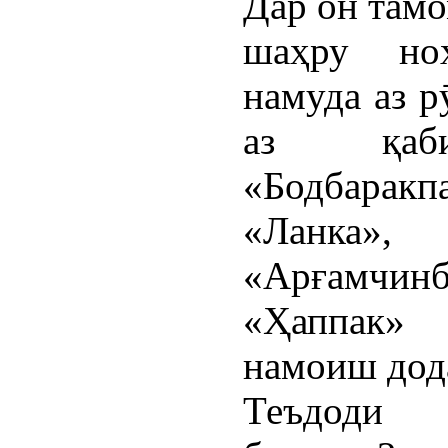
Дар он там
шаҳру но
намуда аз р
аз қаби
«Бодбарак
«Ланка
«Арғамчи
«Ҳаппак» 
намоиш дод
Теъдоди 