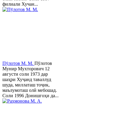
филиали Хучан...
Пӯлотов М. М.
Пўлотов
Мунир Мухторович 12
августи соли 1973 дар
шаҳри Хуҷанд таваллуд
шуда, миллаташ тоҷик,
маълумоташ олӣ мебошад.
Соли 1996 Донишгоҳи да...