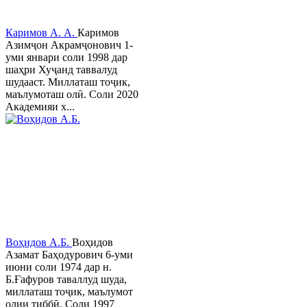
Каримов А. А.
Каримов
Азимҷон Акрамҷонович 1-
уми январи соли 1998 дар
шаҳри Хуҷанд таввалуд
шудааст. Миллаташ тоҷик,
маълумоташ олӣ. Соли 2020
Академияи х...
Воҳидов А.Б.
Воҳидов
Азамат Баҳодурович 6-уми
июни соли 1974 дар н.
Б.Ғафуров таваллуд шуда,
миллаташ тоҷик, маълумот
олии тиббӣ. Соли 1997