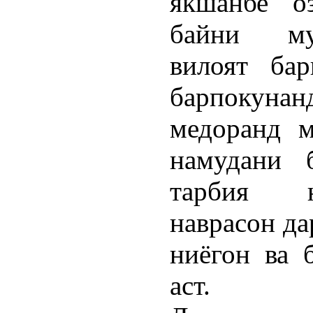
якшанбе о
байни му
вилоят бар
барпокунан
медоранд м
намудани 
тарбия н
наврасон да
ниёгон ва 
аст.