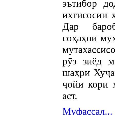
эътибор до
ихтисосии 
Дар баро
соҳаҳои мух
мутахассис
рӯз зиёд м
шаҳри Хуҷа
ҷойи кори 
аст.
Муфассал...