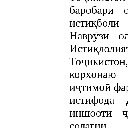
баробари 
истиқболи
Наврӯзи о
Истиқлоли
Тоҷикисто
корхонаю
иҷтимоӣ фа
истифода 
иншооти ҷ
солагии 