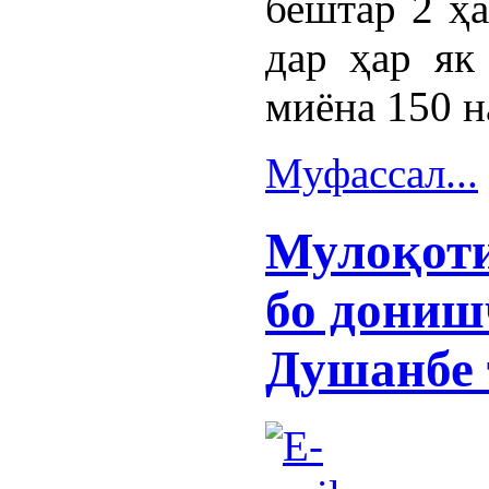
бештар 2 ҳа
дар ҳар як
миёна 150 
Муфассал...
Мулоқоти
бо дониш
Душанбе 