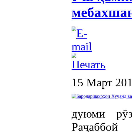
мебахша
15 Март 20
дуюми рӯ
Раҷаббо