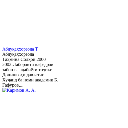
Абдуқаҳҳорзода Т.
Абдуқаҳҳорзода
Таҳмина Солҳои 2000 -
2002-Лаборанти кафедраи
забон ва адабиёти тоҷики
Донишгоҳи давлатии
Хуҷанд ба номи академик Б.
Ғафуров,...