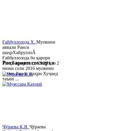
Ғайбуллозода Х.
Муовини
аввали Раиси
шаҳрХайруллоÂ
Ғайбуллозода бо қарори
Роҳбарони сохторҳо
Раиси шаҳр таҳти №281 аз 2
июни соли 2016 муовини
якуми Раиси шаҳри Хуҷанд
таъин ...
Ҷӯраева К.Я.
Ҷӯраева