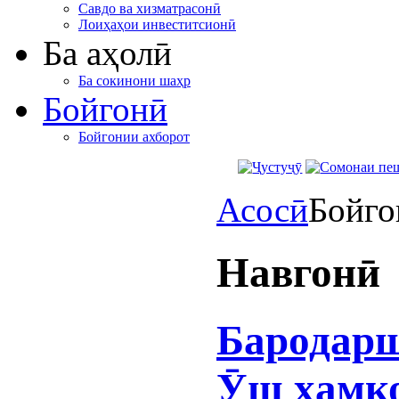
Савдо ва хизматрасонӣ
Лоиҳаҳои инвеститсионӣ
Ба аҳолӣ
Ба сокинони шаҳр
Бойгонӣ
Бойгонии ахборот
Асосӣ
Бойго
Навгонӣ
Бародарш
Ӯш ҳамк