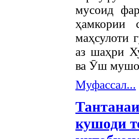
мусоид фар
ҳамкории 
маҳсулоти 
аз шаҳри Х
ва Ӯш мушо
Муфассал...
Тантанаи
кушоди т