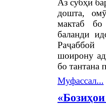
Аз субҳи ба
дошта, омӯ
мактаб бо
баланди ид
Раҷаббой
шоирону ад
бо тантана 
Муфассал...
«Бозиҳои