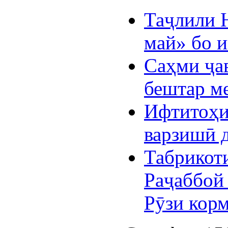
Таҷлили Н
май» бо 
Саҳми ҷа
бештар ме
Ифтитоҳи
варзишӣ д
Табрикот
Раҷаббой
Рӯзи кор