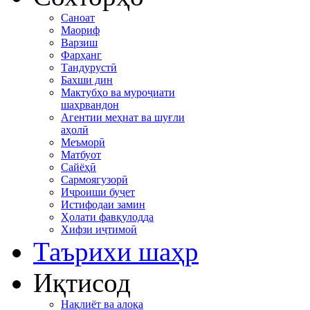
Саноат
Маориф
Варзиш
Фарҳанг
Тандурустӣ
Бахши дин
Мактубҳо ва муроҷиати
шаҳрвандон
Агентии меҳнат ва шуғли
аҳолӣ
Меъморӣ
Матбуот
Сайёҳӣ
Сармоягузорӣ
Иҷроиши буҷет
Истифодаи замин
Ҳолати фавқулодда
Хифзи иҷтимоӣ
Таърихи шаҳр
Иқтисод
Нақлиёт ва алоқа