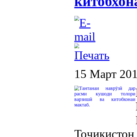
китобхон
15 Март 20
Тоҷикисто