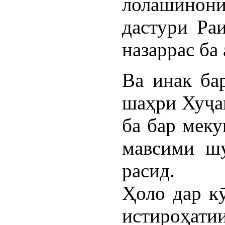
лолашинонӣ
дастури Ра
назаррас ба
Ва инак ба
шаҳри Хуҷа
ба бар меку
мавсими шу
расид.
Ҳоло дар к
истироҳатии