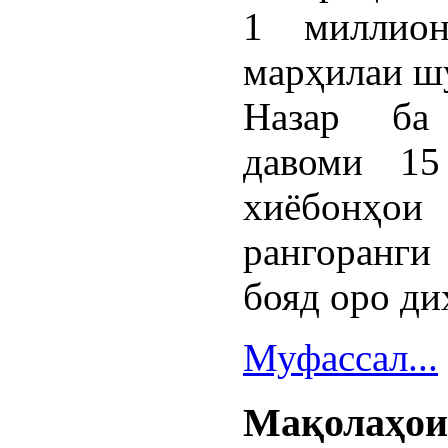
1 миллио
марҳилаи шу
Назар ба 
давоми 15
хиёбонҳ
рангоранги
бояд оро ди
Муфассал...
Мақолаҳои 