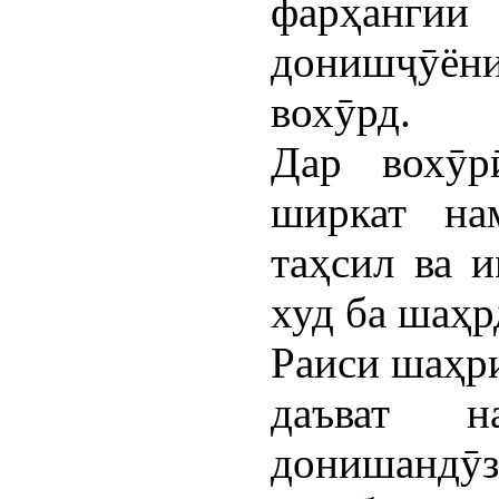
фарҳангии
донишҷӯёни
вохӯрд.
Дар вохӯр
ширкат на
таҳсил ва 
худ ба шаҳр
Раиси шаҳр
даъват 
донишанд