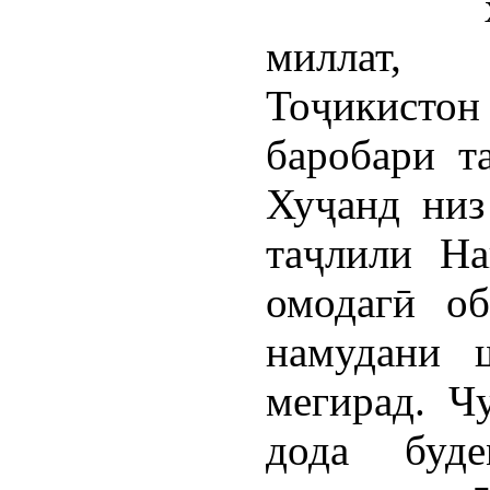
миллат, 
Тоҷикисто
баробари т
Хуҷанд низ
таҷлили На
омодагӣ об
намудани 
мегирад. Ч
дода буд