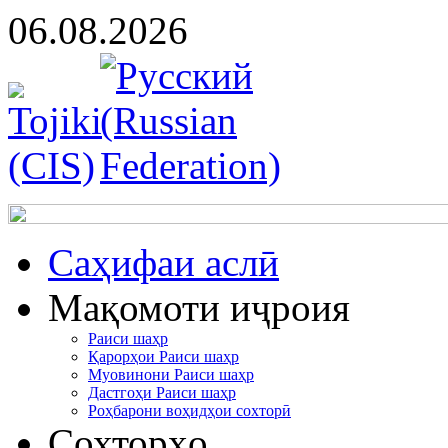
06.08.2026
Cаҳифаи аслӣ
Мақомоти иҷроия
Раиси шаҳр
Қарорҳои Раиси шаҳр
Муовинони Раиси шаҳр
Дастгоҳи Раиси шаҳр
Роҳбарони воҳидҳои сохторӣ
Сохторҳо