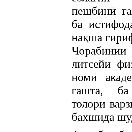
пешбинӣ га
ба истифод
нақша гириф
Чорабинии 
литсейи фи
номи акад
гашта, ба
толори варз
бахшида шу