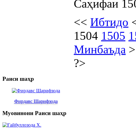
Саҳифаи 150
<<
Ибтидо
1504
1505
1
Минбаъда
?>
Раиси шаҳр
Фирдавс Шарифзода
Муовинони Раиси шаҳр