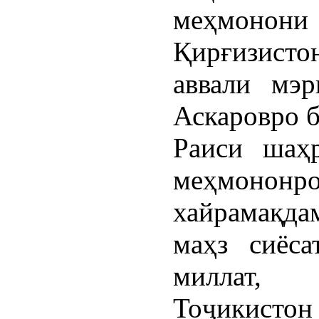
меҳмонони
Қирғизист
аввали мэ
Аскаровро б
Раиси шаҳ
меҳмонон
хайрамақдам
маҳз сиёс
миллат, 
Тоҷикисто