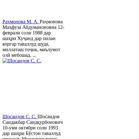
Раҳмонова М. А.
Раҳмонова
Маҳфуза Абдуманоновна 12-
феврали соли 1988 дар
шаҳри Хуҷанд дар оилаи
коргар таваллуд шуда,
миллаташ тоҷик, маълумот
олӣ мебошад. ...
Шосаидов С. С.
Шосаидов
Саидакбар Саидқурбонович
10-уми октябри соли 1993
дар шаҳри Бўстон таваллуд
шудааст. Миллаташ тоҷик.