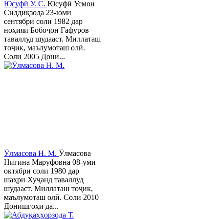
Юсуфӣ У. C.
Юсуфӣ Усмон
Сиддиқзода 23-юми
сентябри соли 1982 дар
ноҳияи Бобоҷон Ғафуров
таваллуд шудааст. Миллаташ
тоҷик, маълумоташ олӣ.
Соли 2005 Дони...
Ӯлмасова Н. М.
Ӯлмасова
Нигина Маруфовна 08-уми
октябри соли 1980 дар
шаҳри Хуҷанд таваллуд
шудааст. Миллаташ тоҷик,
маълумоташ олӣ. Соли 2010
Донишгоҳи да...