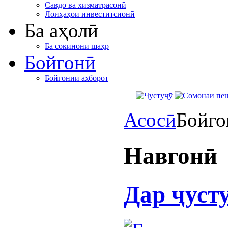
Савдо ва хизматрасонӣ
Лоиҳаҳои инвеститсионӣ
Ба аҳолӣ
Ба сокинони шаҳр
Бойгонӣ
Бойгонии ахборот
Асосӣ
Бойго
Навгонӣ
Дар ҷуст