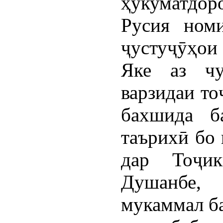
ҳукуматдо
Русия номи
ҷустуҷӯҳои 
Яке аз чу
варзидаи то
бахшида б
таърихӣ бо
дар Тоҷик
Душанбе,
мукаммал ба