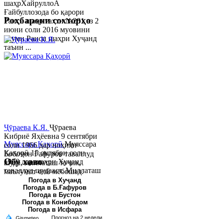
шаҳрХайруллоÂ
Ғайбуллозода бо қарори
Роҳбарони сохторҳо
Раиси шаҳр таҳти №281 аз 2
июни соли 2016 муовини
якуми Раиси шаҳри Хуҷанд
таъин ...
Ҷӯраева К.Я.
Ҷӯраева
Кибриё Яҳёевна 9 сентябри
Муяссара Қаҳорӣ
Муяссара
соли 1966 дар ноҳияи
Қаҳорӣ 15 октябри соли
Бобоҷон Ғафуров таваллуд
Обу хаво
1979 дар шаҳри Хуҷанд
шуда, миллаташ тоҷик,
таваллуд шудааст. Миллаташ
маълумот олӣ мебошад.
тоҷик. Маълумот олӣ. Соли
Соли 1997 Донишг...
Погода в Хуҷанд
Погода в Б.Ғафуров
2002 Донишгоҳи давлатии
Погода в Бустон
Хуҷанд ба...
Погода в Конибодом
Погода в Исфара