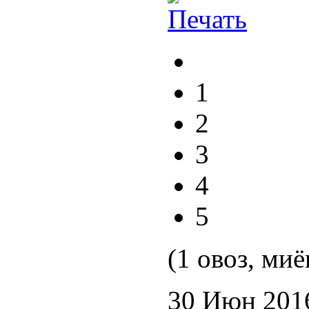
1
2
3
4
5
(1 овоз, миё
30 Июн 201