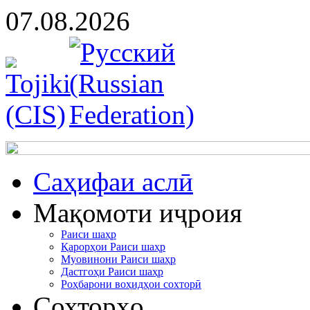
07.08.2026
Cаҳифаи аслӣ
Мақомоти иҷроия
Раиси шаҳр
Қарорҳои Раиси шаҳр
Муовинони Раиси шаҳр
Дастгоҳи Раиси шаҳр
Роҳбарони воҳидҳои сохторӣ
Сохторҳо