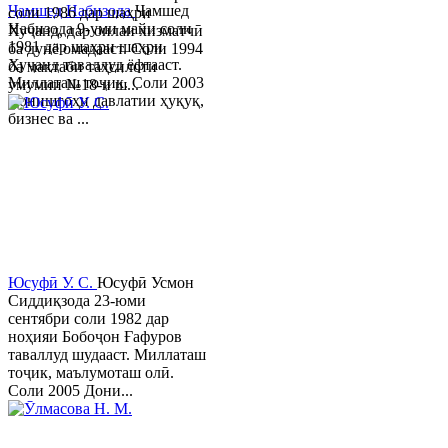
Ҷамшед Набизода
Ҷамшед
соли 1986 дар шаҳри
Набизода 9-уми майи соли
Хуҷанд, дар оилаи хизматчӣ
1981 дар шаҳри шаҳри
ба дунё омадааст. Соли 1994
Хуҷанд таваллуд ёфтааст.
ба мактаби таҳсилоти
Миллаташ тоҷик. Соли 2003
умумии №18-и ш...
Донишгоҳи давлатии ҳуқуқ,
бизнес ва ...
Юсуфӣ У. C.
Юсуфӣ Усмон
Сиддиқзода 23-юми
сентябри соли 1982 дар
ноҳияи Бобоҷон Ғафуров
таваллуд шудааст. Миллаташ
тоҷик, маълумоташ олӣ.
Соли 2005 Дони...