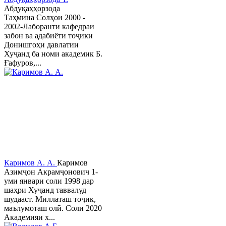
Абдуқаҳҳорзода
Таҳмина Солҳои 2000 -
2002-Лаборанти кафедраи
забон ва адабиёти тоҷики
Донишгоҳи давлатии
Хуҷанд ба номи академик Б.
Ғафуров,...
Каримов А. А.
Каримов
Азимҷон Акрамҷонович 1-
уми январи соли 1998 дар
шаҳри Хуҷанд таввалуд
шудааст. Миллаташ тоҷик,
маълумоташ олӣ. Соли 2020
Академияи х...