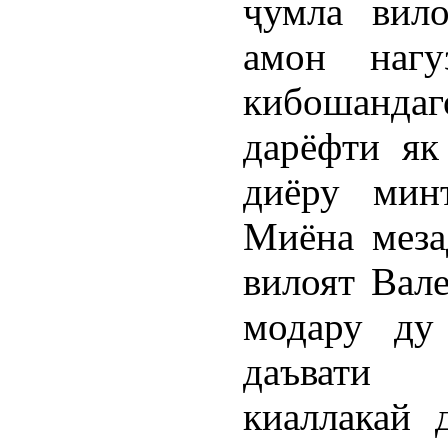
ҷумла вил
амон наг
кибошанда
дарёфти як
диёру мин
Миёна меза
вилоят Вал
модару ду
даъвати 
киаллакай 