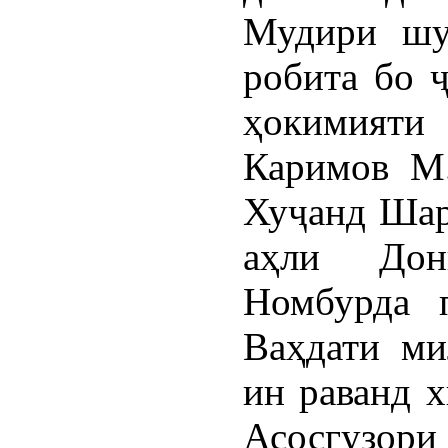
Мудири шу
робита бо 
ҳокимияти
Каримов М.
Хуҷанд Шар
аҳли Дон
Номбурда 
Ваҳдати ми
ин раванд х
Асосгузор