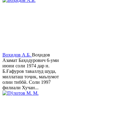
Воҳидов А.Б.
Воҳидов
Азамат Баҳодурович 6-уми
июни соли 1974 дар н.
Б.Ғафуров таваллуд шуда,
миллаташ тоҷик, маълумот
олии тиббӣ. Соли 1997
филиали Хучан...