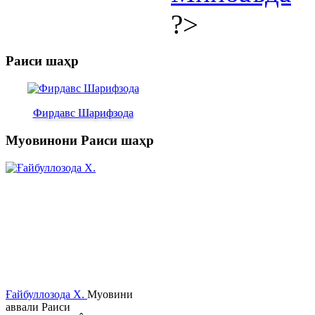
?>
Раиси шаҳр
Фирдавс Шарифзода
Муовинони Раиси шаҳр
Ғайбуллозода Х.
Муовини
аввали Раиси