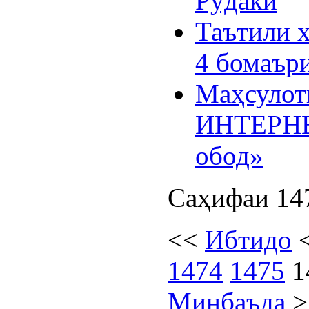
Рӯдакӣ
Таътили 
4 бомаъри
Маҳсуло
ИНТЕРНЕ
обод»
Саҳифаи 147
<<
Ибтидо
1474
1475
1
Минбаъда