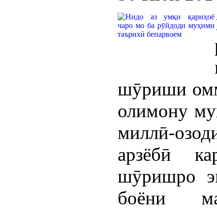
шӯриши омма
олимону му
миллӣ-озод
арзёбӣ ка
шӯришро э
боёни м