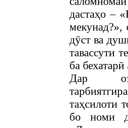
саломномаи
дастаҳо – «
мекунад?», 
дӯст ва душ
тавассути т
ба бехатарӣ
Дар о
тарбиятгир
таҳсилоти т
бо номи д