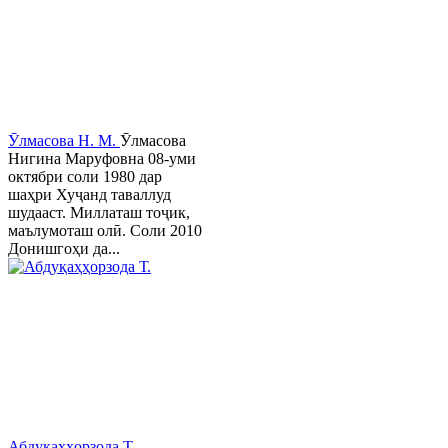
Ӯлмасова Н. М.
Ӯлмасова
Нигина Маруфовна 08-уми
октябри соли 1980 дар
шаҳри Хуҷанд таваллуд
шудааст. Миллаташ тоҷик,
маълумоташ олӣ. Соли 2010
Донишгоҳи да...
Абдуқаҳҳорзода Т.