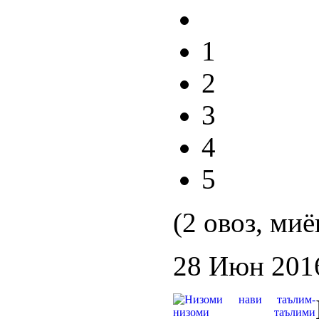
1
2
3
4
5
(2 овоз, миё
28 Июн 201