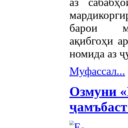
аз сабабҳ
мардикорг
барои му
ақибгоҳи а
номида аз ҷ
Муфассал...
Озмуни «
ҷамъбаст