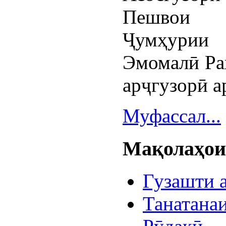
Пешвои 
Ҷумҳурии 
Эмомалӣ Ра
арҷгузорӣ а
Муфассал...
Мақолаҳои 
Гузашти 
Танатана