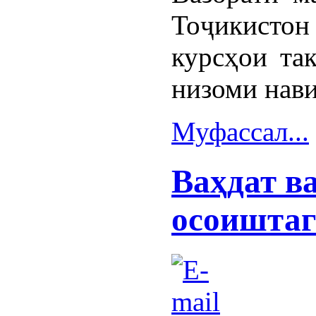
Тоҷикистон
курсҳои та
низоми нав
Муфассал...
Ваҳдат в
осоиштаг