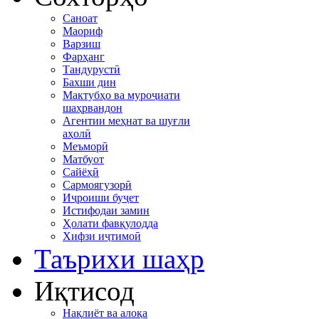
Саноат
Маориф
Варзиш
Фарҳанг
Тандурустӣ
Бахши дин
Мактубҳо ва муроҷиати
шаҳрвандон
Агентии меҳнат ва шуғли
аҳолӣ
Меъморӣ
Матбуот
Сайёҳӣ
Сармоягузорӣ
Иҷроиши буҷет
Истифодаи замин
Ҳолати фавқулодда
Хифзи иҷтимоӣ
Таърихи шаҳр
Иқтисод
Нақлиёт ва алоқа