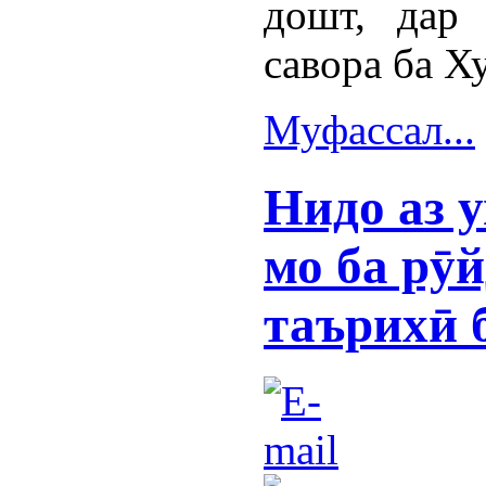
дошт, дар
савора ба Х
Муфассал...
Нидо аз 
мо ба рӯ
таърихӣ 