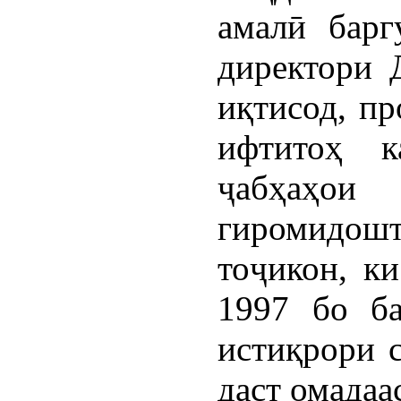
амалӣ барг
директори 
иқтисод, п
ифтитоҳ к
ҷабҳаҳо
гиромидо
тоҷикон, к
1997 бо б
истиқрори с
даст омадаа