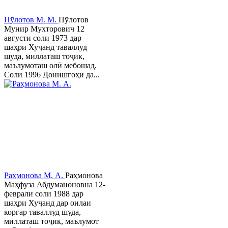
Пӯлотов М. М.
Пўлотов
Мунир Мухторович 12
августи соли 1973 дар
шаҳри Хуҷанд таваллуд
шуда, миллаташ тоҷик,
маълумоташ олӣ мебошад.
Соли 1996 Донишгоҳи да...
Раҳмонова М. А.
Раҳмонова
Маҳфуза Абдуманоновна 12-
феврали соли 1988 дар
шаҳри Хуҷанд дар оилаи
коргар таваллуд шуда,
миллаташ тоҷик, маълумот