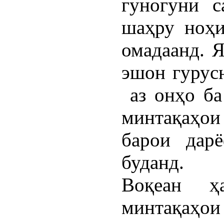
гуногуни с
шаҳру ноҳи
омадаанд. Я
эшон гурусн
аз онҳо ба
минтақаҳои
барои дар
буданд.
Воқеан ҳ
минтақаҳои