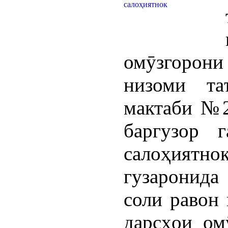
омӯзгорони
низоми та
мактаби №2
баргузор 
салоҳият
гузаронида
соли равон 
дарсҳои ом