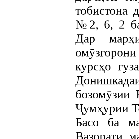
тобистона 
№2, 6, 2 б
Дар марҳ
омӯзгорони
курсҳо гуз
Донишкада
бозомӯзии 
Ҷумҳурии Т
Басо ба ма
Вазорати м