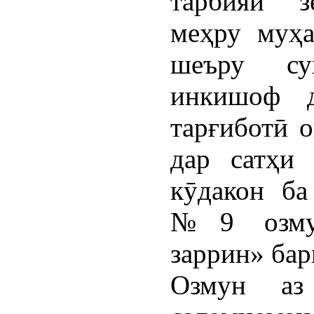
тарбияи з
меҳру муҳа
шеъру су
инкишоф д
тарғиботӣ о
дар сатҳи 
кӯдакон ба
№9 озмун
заррин» бар
Озмун аз