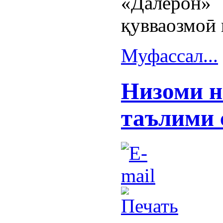
«Далерон»
қувваозмоӣ 
Муфассал...
Низоми н
таълими 