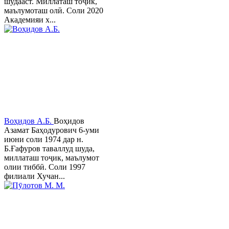
шудааст. Миллаташ тоҷик,
маълумоташ олӣ. Соли 2020
Академияи х...
Воҳидов А.Б.
Воҳидов
Азамат Баҳодурович 6-уми
июни соли 1974 дар н.
Б.Ғафуров таваллуд шуда,
миллаташ тоҷик, маълумот
олии тиббӣ. Соли 1997
филиали Хучан...