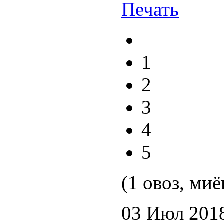
1
2
3
4
5
(1 овоз, миё
03 Июл 201