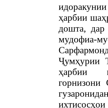
идоракунии
ҳарбии шаҳр
дошта, дар
мудофи
Сарфармонд
Ҷумҳурии Т
ҳарбии в
горнизони 
гузаронида
ихтисосҳ