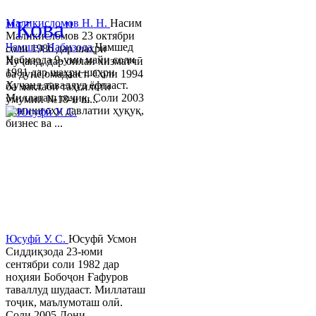
© 2013-2023 Таҳиягар ва дас
"Кова"
Маликисломов Н. Н.
Насим
Маликисломов 23 октябри
Ҷамшед Набизода
Ҷамшед
соли 1986 дар шаҳри
Набизода 9-уми майи соли
Хуҷанд, дар оилаи хизматчӣ
1981 дар шаҳри шаҳри
ба дунё омадааст. Соли 1994
Хуҷанд таваллуд ёфтааст.
ба мактаби таҳсилоти
Миллаташ тоҷик. Соли 2003
умумии №18-и ш...
Донишгоҳи давлатии ҳуқуқ,
бизнес ва ...
Юсуфӣ У. C.
Юсуфӣ Усмон
Сиддиқзода 23-юми
сентябри соли 1982 дар
ноҳияи Бобоҷон Ғафуров
таваллуд шудааст. Миллаташ
тоҷик, маълумоташ олӣ.
Соли 2005 Дони...