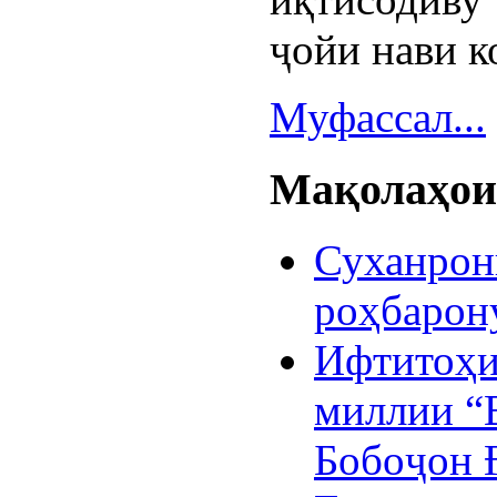
ҷойи нави к
Муфассал...
Мақолаҳои 
Суханрон
роҳбарон
Ифтитоҳи
миллии “В
Бобоҷон 