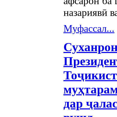
афсарон ба
назариявӣ в
Муфассал...
Суханрон
Президен
Тоҷикист
муҳтарам
дар ҷала