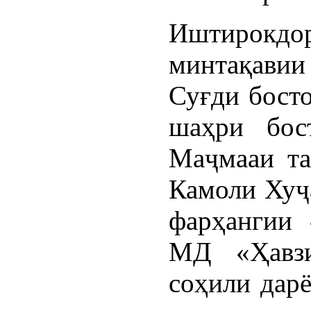
Иштирок
минтақави
Суғди босто
шаҳри бос
Маҷмааи та
Камоли Хуҷ
фарҳангии 
МД «Ҳавзи
соҳили дарё