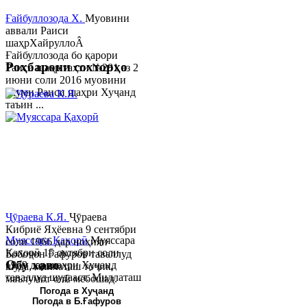
Ғайбуллозода Х.
Муовини
аввали Раиси
шаҳрХайруллоÂ
Ғайбуллозода бо қарори
Роҳбарони сохторҳо
Раиси шаҳр таҳти №281 аз 2
июни соли 2016 муовини
якуми Раиси шаҳри Хуҷанд
таъин ...
Ҷӯраева К.Я.
Ҷӯраева
Кибриё Яҳёевна 9 сентябри
Муяссара Қаҳорӣ
Муяссара
соли 1966 дар ноҳияи
Қаҳорӣ 15 октябри соли
Бобоҷон Ғафуров таваллуд
Обу хаво
1979 дар шаҳри Хуҷанд
шуда, миллаташ тоҷик,
таваллуд шудааст. Миллаташ
маълумот олӣ мебошад.
тоҷик. Маълумот олӣ. Соли
Соли 1997 Донишг...
Погода в Хуҷанд
Погода в Б.Ғафуров
2002 Донишгоҳи давлатии