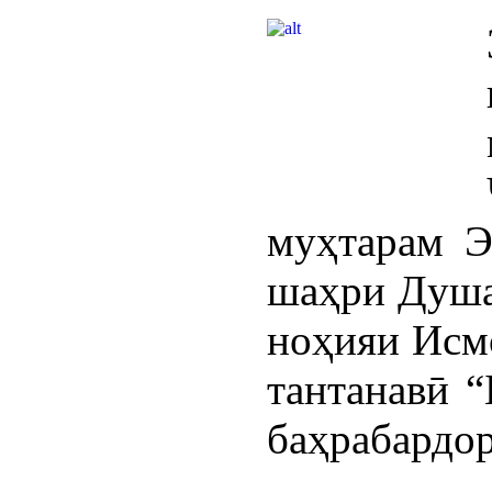
муҳтарам Э
шаҳри Душа
ноҳияи Исм
тантанавӣ “
баҳрабардор