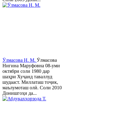
Ӯлмасова Н. М.
Ӯлмасова
Нигина Маруфовна 08-уми
октябри соли 1980 дар
шаҳри Хуҷанд таваллуд
шудааст. Миллаташ тоҷик,
маълумоташ олӣ. Соли 2010
Донишгоҳи да...