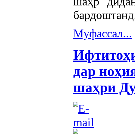
шаҳр дидан
бардоштанд
Муфассал...
Ифтитоҳи
дар ноҳи
шаҳри Д