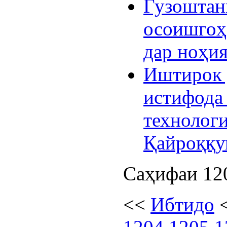
Гузоштан
осоишгоҳ
дар ноҳи
Иштирок 
истифода
технолог
Қайроққу
Саҳифаи 120
<<
Ибтидо