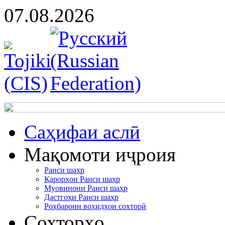
07.08.2026
Cаҳифаи аслӣ
Мақомоти иҷроия
Раиси шаҳр
Қарорҳои Раиси шаҳр
Муовинони Раиси шаҳр
Дастгоҳи Раиси шаҳр
Роҳбарони воҳидҳои сохторӣ
Сохторҳо