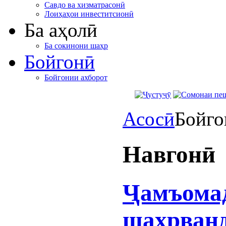
Савдо ва хизматрасонӣ
Лоиҳаҳои инвеститсионӣ
Ба аҳолӣ
Ба сокинони шаҳр
Бойгонӣ
Бойгонии ахборот
Асосӣ
Бойго
Навгонӣ
Ҷамъомад
шаҳрванд