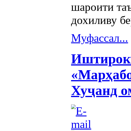
шароити та
дохиливу бе
Муфассал...
Иштирок
«Марҳабо
Хуҷанд о