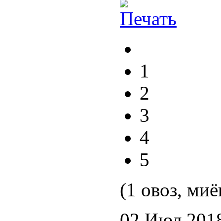
1
2
3
4
5
(1 овоз, миё
02 Июл 201