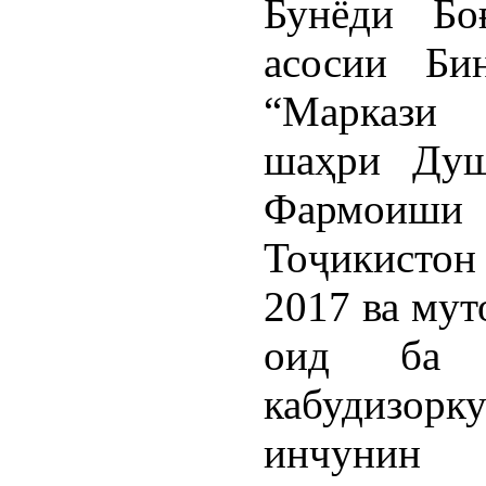
Бунёди Бо
асосии Би
“Маркази 
шаҳри Душ
Фармоиши
Тоҷикистон
2017 ва му
оид ба 
кабудизор
инчунин 