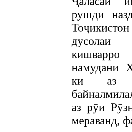
Ҷаласаи 
рушди наз
Тоҷикистон 
дусолаи 
кишварро
намудани Ҳ
ки аз ҷ
байналмила
аз рӯи Рӯз
мераванд, ф