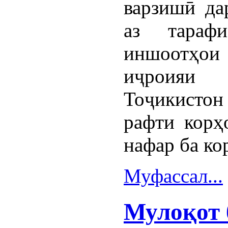
варзишӣ да
аз тараф
иншоотҳо
иҷроияи 
Тоҷикистон
рафти корҳ
нафар ба ко
Муфассал...
Мулоқот 