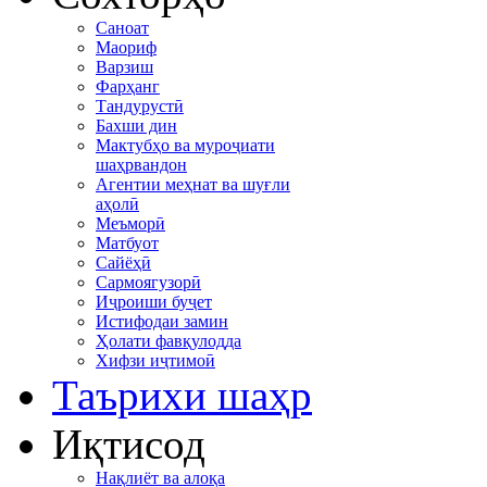
Саноат
Маориф
Варзиш
Фарҳанг
Тандурустӣ
Бахши дин
Мактубҳо ва муроҷиати
шаҳрвандон
Агентии меҳнат ва шуғли
аҳолӣ
Меъморӣ
Матбуот
Сайёҳӣ
Сармоягузорӣ
Иҷроиши буҷет
Истифодаи замин
Ҳолати фавқулодда
Хифзи иҷтимоӣ
Таърихи шаҳр
Иқтисод
Нақлиёт ва алоқа