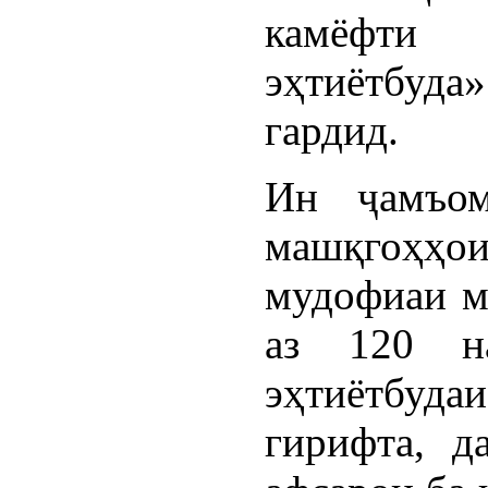
камёфти
эҳтиётбуд
гардид.
Ин ҷамъом
машқгоҳҳ
мудофиаи м
аз 120 н
эҳтиётбуд
гирифта, д