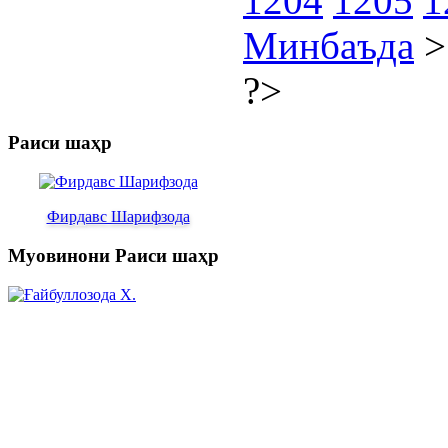
1204
1205
1
Минбаъда
?>
Раиси шаҳр
Фирдавс Шарифзода
Муовинони Раиси шаҳр