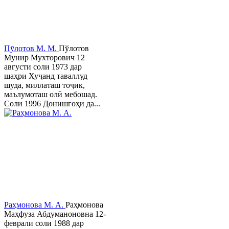
Пӯлотов М. М.
Пўлотов
Мунир Мухторович 12
августи соли 1973 дар
шаҳри Хуҷанд таваллуд
шуда, миллаташ тоҷик,
маълумоташ олӣ мебошад.
Соли 1996 Донишгоҳи да...
Раҳмонова М. А.
Раҳмонова
Маҳфуза Абдуманоновна 12-
феврали соли 1988 дар