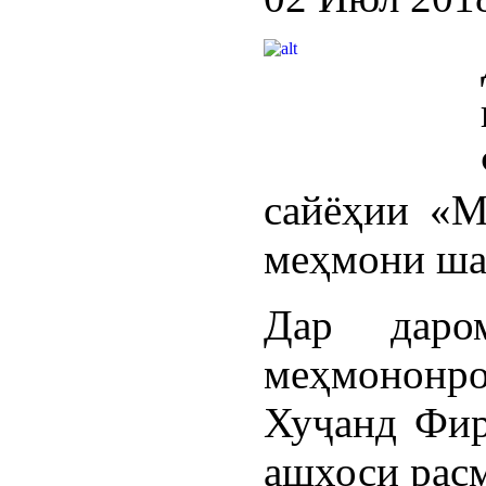
сайёҳии «М
меҳмони ша
Дар даро
меҳмононр
Хуҷанд Фир
ашхоси расм