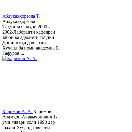
Абдуқаҳҳорзода Т.
Абдуқаҳҳорзода
Таҳмина Солҳои 2000 -
2002-Лаборанти кафедраи
забон ва адабиёти тоҷики
Донишгоҳи давлатии
Хуҷанд ба номи академик Б.
Ғафуров,...
Каримов А. А.
Каримов
Азимҷон Акрамҷонович 1-
уми январи соли 1998 дар
шаҳри Хуҷанд таввалуд