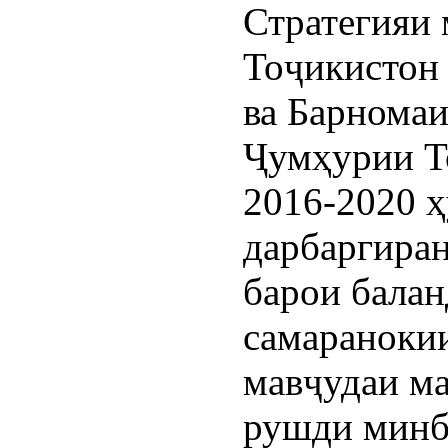
Стратегияи
Тоҷикистон 
ва Барнома
Ҷумҳурии Т
2016-2020 
дарбаргира
барои бала
самараноки
мавҷудаи ма
рушди минб