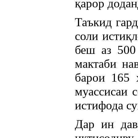
қарор додан
Таъкид гард
соли истиқл
беш аз 500
мактаби на
барои 165 
муассисаи с
истифода су
Дар ин дав
иқтисодиву 