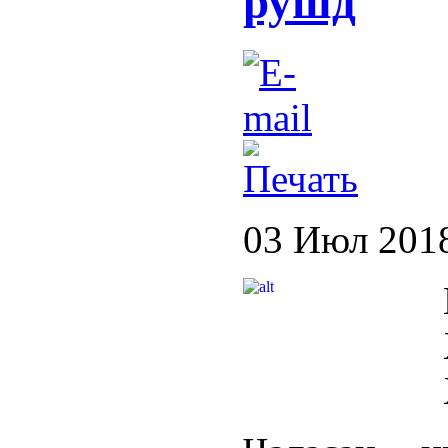
рушд
03 Июл 201