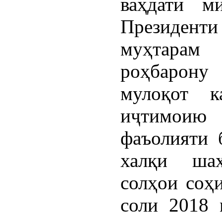
ваҳдати м
Президент
муҳтарам
роҳбарону
мулоқот к
иҷтимоию
фаъолияти 
халқи ша
солҳои соҳ
соли 2018 