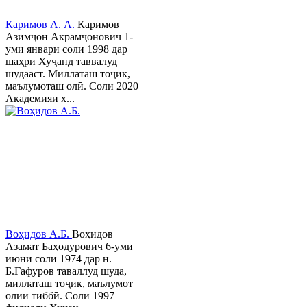
Каримов А. А.
Каримов
Азимҷон Акрамҷонович 1-
уми январи соли 1998 дар
шаҳри Хуҷанд таввалуд
шудааст. Миллаташ тоҷик,
маълумоташ олӣ. Соли 2020
Академияи х...
Воҳидов А.Б.
Воҳидов
Азамат Баҳодурович 6-уми
июни соли 1974 дар н.
Б.Ғафуров таваллуд шуда,
миллаташ тоҷик, маълумот
олии тиббӣ. Соли 1997