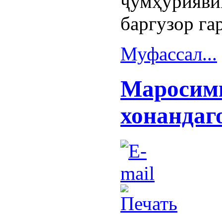
ҷумҳури
баргузор га
Муфассал...
Маросим
хонандаг