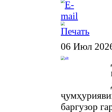
06 Июл 202
ҷумҳури
баргузор га