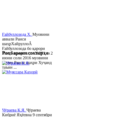
Ғайбуллозода Х.
Муовини
аввали Раиси
шаҳрХайруллоÂ
Ғайбуллозода бо қарори
Роҳбарони сохторҳо
Раиси шаҳр таҳти №281 аз 2
июни соли 2016 муовини
якуми Раиси шаҳри Хуҷанд
таъин ...
Ҷӯраева К.Я.
Ҷӯраева
Кибриё Яҳёевна 9 сентябри