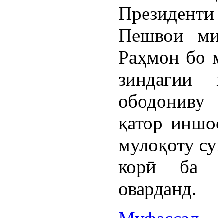
Президент
Пешвои ми
Раҳмон бо 
зиндагии 
ободониву 
қатор иншо
мулоқоту су
корӣ ба 
оварданд.