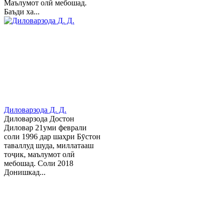
Маълумот олӣ мебошад.
Баъди ха...
Диловарзода Д. Д.
Диловарзода Достон
Диловар 21уми феврали
соли 1996 дар шаҳри Бӯстон
таваллуд шуда, миллатааш
тоҷик, маълумот олӣ
мебошад. Соли 2018
Донишкад...