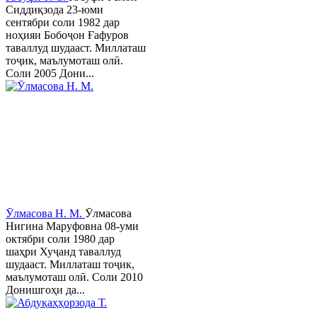
Сиддиқзода 23-юми
сентябри соли 1982 дар
ноҳияи Бобоҷон Ғафуров
таваллуд шудааст. Миллаташ
тоҷик, маълумоташ олӣ.
Соли 2005 Дони...
Ӯлмасова Н. М.
Ӯлмасова
Нигина Маруфовна 08-уми
октябри соли 1980 дар
шаҳри Хуҷанд таваллуд
шудааст. Миллаташ тоҷик,
маълумоташ олӣ. Соли 2010
Донишгоҳи да...