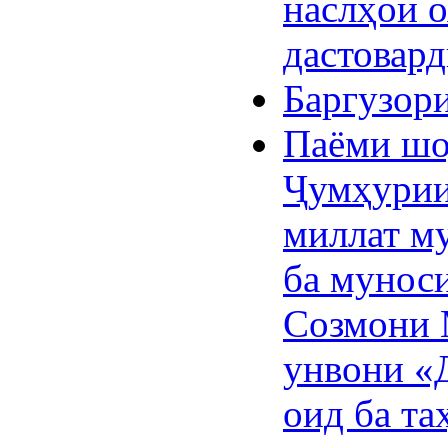
наслҳои о
дастовар
Баргузор
Паёми шо
Ҷумҳурии
миллат м
ба мунос
Созмони 
унвони «
оид ба та