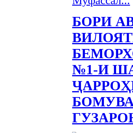
Муфассал...
БОРИ А
ВИЛОЯТ
БЕМОРХ
№1-И Ш
ҶАРРОҲ
БОМУВ
ГУЗАРО