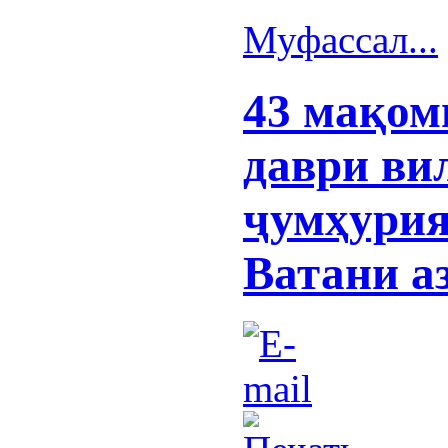
Муфассал...
43 мақом
даври ви
ҷумҳурия
Ватани а