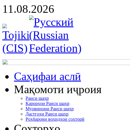
11.08.2026
Cаҳифаи аслӣ
Мақомоти иҷроия
Раиси шаҳр
Қарорҳои Раиси шаҳр
Муовинони Раиси шаҳр
Дастгоҳи Раиси шаҳр
Роҳбарони воҳидҳои сохторӣ
Сохторҳо