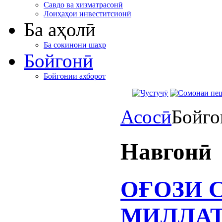
Савдо ва хизматрасонӣ
Лоиҳаҳои инвеститсионӣ
Ба аҳолӣ
Ба сокинони шаҳр
Бойгонӣ
Бойгонии ахборот
Асосӣ
Бойго
Навгонӣ
ОҒОЗИ 
МИЛЛАТ