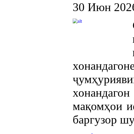
30 Июн 202
хонанда
ҷумҳурияв
хонандаг
мақомҳои и
баргузор шу