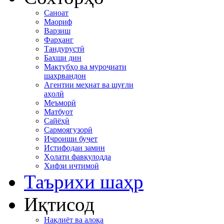
Саноат
Маориф
Варзиш
Фарҳанг
Тандурустӣ
Бахши дин
Мактубҳо ва муроҷиати
шаҳрвандон
Агентии меҳнат ва шуғли
аҳолӣ
Меъморӣ
Матбуот
Сайёҳӣ
Сармоягузорӣ
Иҷроиши буҷет
Истифодаи замин
Ҳолати фавқулодда
Хифзи иҷтимоӣ
Таърихи шаҳр
Иқтисод
Нақлиёт ва алоқа