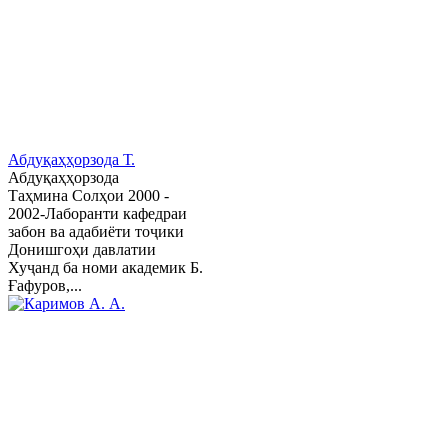
Абдуқаҳҳорзода Т.
Абдуқаҳҳорзода
Таҳмина Солҳои 2000 -
2002-Лаборанти кафедраи
забон ва адабиёти тоҷики
Донишгоҳи давлатии
Хуҷанд ба номи академик Б.
Ғафуров,...