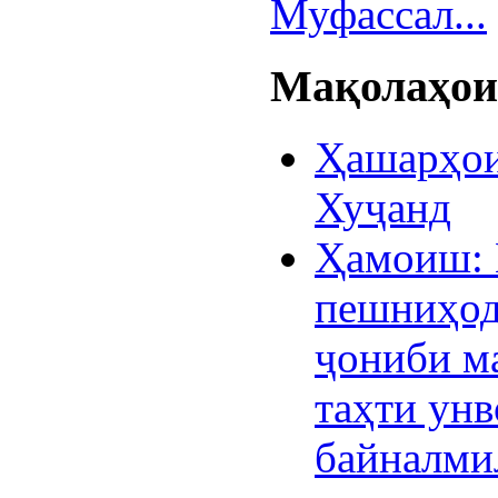
Муфассал...
Мақолаҳои 
Ҳашарҳои
Хуҷанд
Ҳамоиш: 
пешниҳод
ҷониби 
таҳти ун
байналми