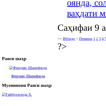
оянда, со
ваҳдати 
Саҳифаи 9 а
<<
Ибтидо
<
Пешина
1
2
3
4
?>
Раиси шаҳр
Фирдавс Шарифзода
Муовинони Раиси шаҳр