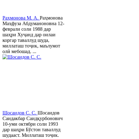
Раҳмонова М. А.
Раҳмонова
Маҳфуза Абдуманоновна 12-
феврали соли 1988 дар
шаҳри Хуҷанд дар оилаи
коргар таваллуд шуда,
миллаташ тоҷик, маълумот
олӣ мебошад. ...
Шосаидов С. С.
Шосаидов
Саидакбар Саидқурбонович
10-уми октябри соли 1993
дар шаҳри Бўстон таваллуд
шудааст. Миллаташ тоҷик.