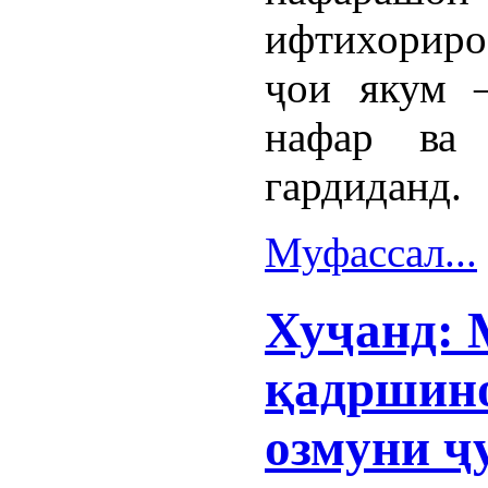
ифтихориро
ҷои якум 
нафар ва
гардиданд.
Муфассал...
Хуҷанд:
қадршино
озмуни ҷ