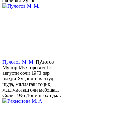
филиали Хучан...
Пӯлотов М. М.
Пўлотов
Мунир Мухторович 12
августи соли 1973 дар
шаҳри Хуҷанд таваллуд
шуда, миллаташ тоҷик,
маълумоташ олӣ мебошад.
Соли 1996 Донишгоҳи да...