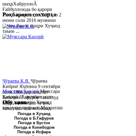
шаҳрХайруллоÂ
Ғайбуллозода бо қарори
Роҳбарони сохторҳо
Раиси шаҳр таҳти №281 аз 2
июни соли 2016 муовини
якуми Раиси шаҳри Хуҷанд
таъин ...
Ҷӯраева К.Я.
Ҷӯраева
Кибриё Яҳёевна 9 сентябри
Муяссара Қаҳорӣ
Муяссара
соли 1966 дар ноҳияи
Қаҳорӣ 15 октябри соли
Бобоҷон Ғафуров таваллуд
Обу хаво
1979 дар шаҳри Хуҷанд
шуда, миллаташ тоҷик,
таваллуд шудааст. Миллаташ
маълумот олӣ мебошад.
тоҷик. Маълумот олӣ. Соли
Соли 1997 Донишг...
Погода в Хуҷанд
Погода в Б.Ғафуров
2002 Донишгоҳи давлатии
Погода в Бустон
Хуҷанд ба...
Погода в Конибодом
Погода в Исфара