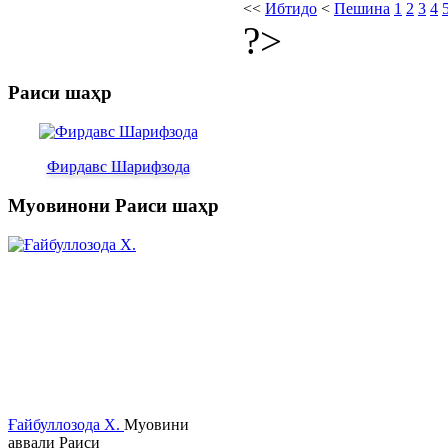
<<
Ибтидо
<
Пешина
1
2
3
4
?>
Раиси шаҳр
Фирдавс Шарифзода
Муовинони Раиси шаҳр
Ғайбуллозода Х.
Муовини
аввали Раиси