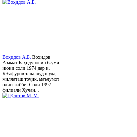
Воҳидов А.Б.
Воҳидов
Азамат Баҳодурович 6-уми
июни соли 1974 дар н.
Б.Ғафуров таваллуд шуда,
миллаташ тоҷик, маълумот
олии тиббӣ. Соли 1997
филиали Хучан...