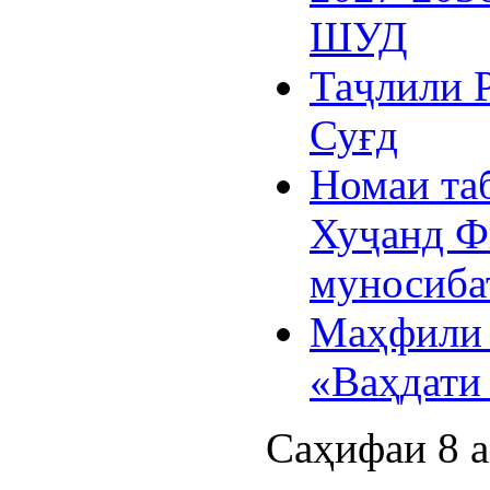
ШУД
Таҷлили 
Суғд
Номаи та
Хуҷанд Ф
муносиба
Маҳфили 
«Ваҳдати 
Саҳифаи 8 а