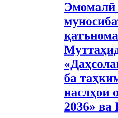
Эмомалӣ 
муносиба
қатъном
Муттаҳид
«Даҳсола
ба таҳки
наслҳои о
2036» ва 