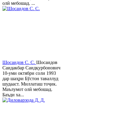
олӣ мебошад. ...
Шосаидов С. С.
Шосаидов
Саидакбар Саидқурбонович
10-уми октябри соли 1993
дар шаҳри Бўстон таваллуд
шудааст. Миллаташ тоҷик.
Маълумот олӣ мебошад.
Баъди ха...