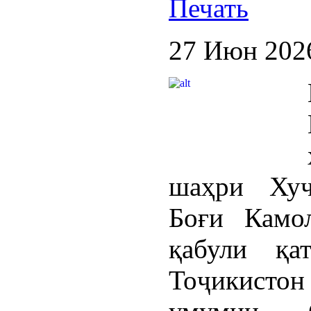
27 Июн 202
шаҳри Хуҷ
Боғи Камо
қабули қа
Тоҷикист