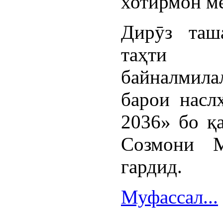
хотирмон м
Дирӯз таш
таҳти 
байналмила
барои насл
2036» бо қ
Созмони М
гардид.
Муфассал...