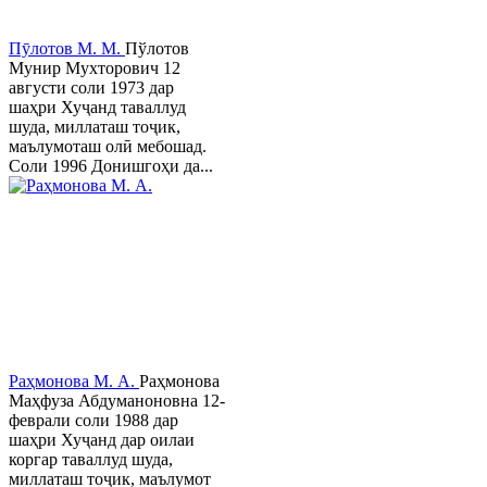
Пӯлотов М. М.
Пўлотов
Мунир Мухторович 12
августи соли 1973 дар
шаҳри Хуҷанд таваллуд
шуда, миллаташ тоҷик,
маълумоташ олӣ мебошад.
Соли 1996 Донишгоҳи да...
Раҳмонова М. А.
Раҳмонова
Маҳфуза Абдуманоновна 12-
феврали соли 1988 дар
шаҳри Хуҷанд дар оилаи
коргар таваллуд шуда,
миллаташ тоҷик, маълумот