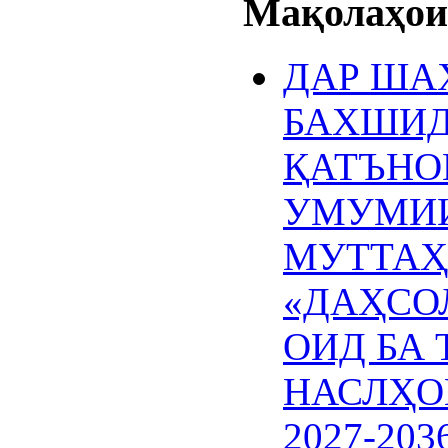
Мақолаҳои 
ДАР ША
БАХШИД
ҚАТЪНО
УМУМИИ
МУТТАҲ
«ДАҲСО
ОИД БА
НАСЛҲО
2027-20