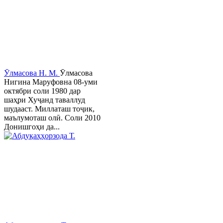
Ӯлмасова Н. М.
Ӯлмасова
Нигина Маруфовна 08-уми
октябри соли 1980 дар
шаҳри Хуҷанд таваллуд
шудааст. Миллаташ тоҷик,
маълумоташ олӣ. Соли 2010
Донишгоҳи да...