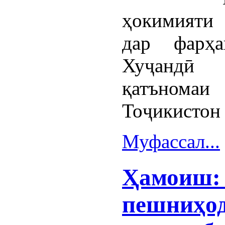
ҳокимияти
дар фарҳа
Хуҷандӣ
қатъном
Тоҷикистон
Муфассал...
Ҳамоиш: 
пешниҳод