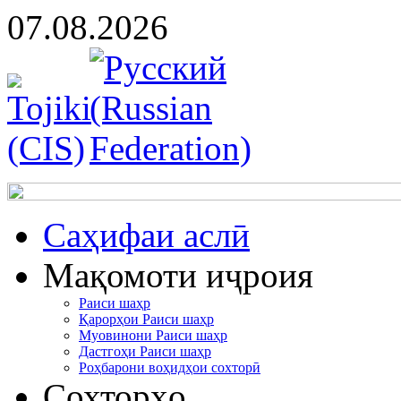
07.08.2026
Cаҳифаи аслӣ
Мақомоти иҷроия
Раиси шаҳр
Қарорҳои Раиси шаҳр
Муовинони Раиси шаҳр
Дастгоҳи Раиси шаҳр
Роҳбарони воҳидҳои сохторӣ
Сохторҳо