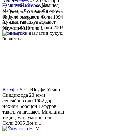
Маликисломов 23 октябри
Ҷамшед Набизода
Ҷамшед
соли 1986 дар шаҳри
Набизода 9-уми майи соли
Хуҷанд, дар оилаи хизматчӣ
1981 дар шаҳри шаҳри
ба дунё омадааст. Соли 1994
Хуҷанд таваллуд ёфтааст.
ба мактаби таҳсилоти
Миллаташ тоҷик. Соли 2003
умумии №18-и ш...
Донишгоҳи давлатии ҳуқуқ,
бизнес ва ...
Юсуфӣ У. C.
Юсуфӣ Усмон
Сиддиқзода 23-юми
сентябри соли 1982 дар
ноҳияи Бобоҷон Ғафуров
таваллуд шудааст. Миллаташ
тоҷик, маълумоташ олӣ.
Соли 2005 Дони...