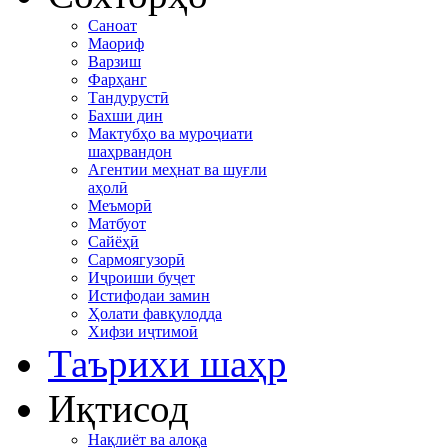
Саноат
Маориф
Варзиш
Фарҳанг
Тандурустӣ
Бахши дин
Мактубҳо ва муроҷиати
шаҳрвандон
Агентии меҳнат ва шуғли
аҳолӣ
Меъморӣ
Матбуот
Сайёҳӣ
Сармоягузорӣ
Иҷроиши буҷет
Истифодаи замин
Ҳолати фавқулодда
Хифзи иҷтимоӣ
Таърихи шаҳр
Иқтисод
Нақлиёт ва алоқа