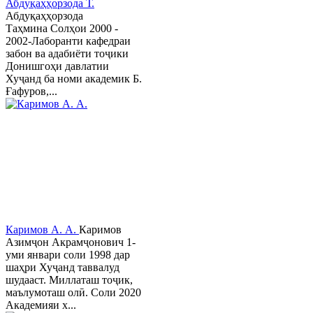
Абдуқаҳҳорзода Т.
Абдуқаҳҳорзода
Таҳмина Солҳои 2000 -
2002-Лаборанти кафедраи
забон ва адабиёти тоҷики
Донишгоҳи давлатии
Хуҷанд ба номи академик Б.
Ғафуров,...
Каримов А. А.
Каримов
Азимҷон Акрамҷонович 1-
уми январи соли 1998 дар
шаҳри Хуҷанд таввалуд
шудааст. Миллаташ тоҷик,
маълумоташ олӣ. Соли 2020
Академияи х...