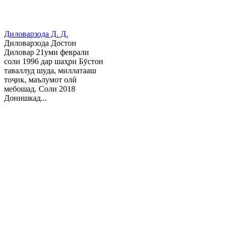
Диловарзода Д. Д.
Диловарзода Достон
Диловар 21уми феврали
соли 1996 дар шаҳри Бӯстон
таваллуд шуда, миллатааш
тоҷик, маълумот олӣ
мебошад. Соли 2018
Донишкад...