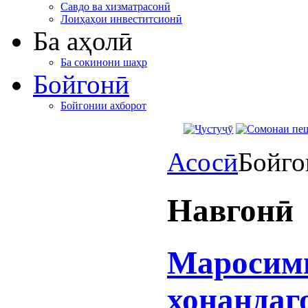
Савдо ва хизматрасонӣ
Лоиҳаҳои инвеститсионӣ
Ба аҳолӣ
Ба сокинони шаҳр
Бойгонӣ
Бойгонии ахборот
Асосӣ
Бойго
Навгонӣ
Маросим
хонандаг