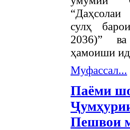
умумии 
“Даҳсолаи
сулҳ баро
2036)” в
ҳамоиши ид
Муфассал...
Паёми ш
Ҷумҳурии
Пешвои 