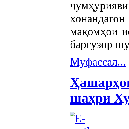
ҷумҳурияв
хонандаг
мақомҳои и
баргузор шу
Муфассал...
Ҳашарҳои
шаҳри Х