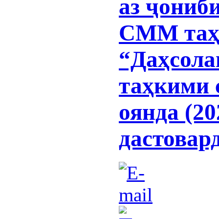
аз ҷониб
СММ таҳ
“Даҳсола
таҳкими 
оянда (20
дастовар