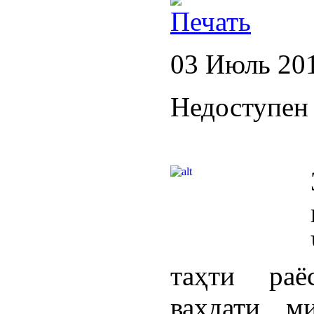
03 Июль 20
Недоступен 
таҳти раё
ваҳдати м