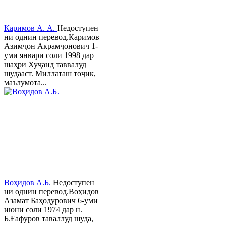
Каримов А. А.
Недоступен
ни однин перевод.Каримов
Азимҷон Акрамҷонович 1-
уми январи соли 1998 дар
шаҳри Хуҷанд таввалуд
шудааст. Миллаташ тоҷик,
маълумота...
Воҳидов А.Б.
Недоступен
ни однин перевод.Воҳидов
Азамат Баҳодурович 6-уми
июни соли 1974 дар н.
Б.Ғафуров таваллуд шуда,