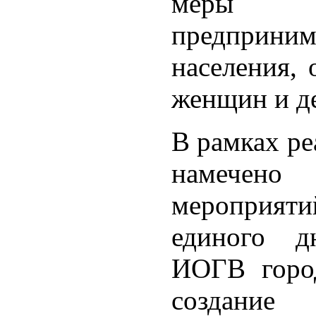
меры 
предпри
населения, 
женщин и д
В рамках ре
намечен
мероприятий
единого д
ИОГВ город
создан