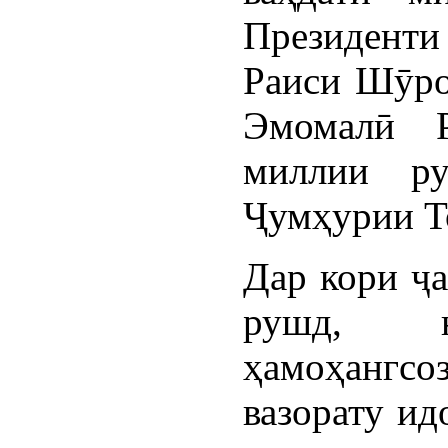
Президент
Раиси Шӯро
Эмомалӣ 
миллии ру
Ҷумҳурии Т
Дар кори ҷ
рушд, н
ҳамоҳанг
вазорату ид