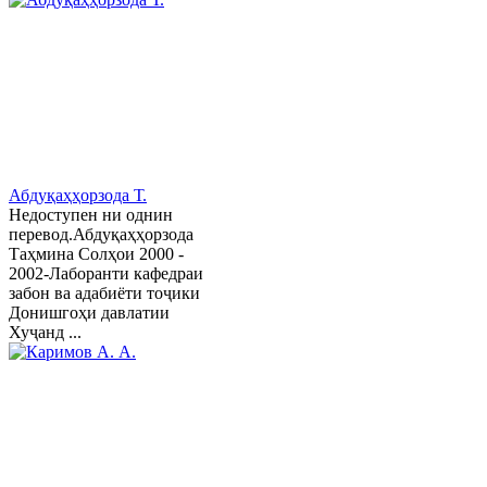
Абдуқаҳҳорзода Т.
Недоступен ни однин
перевод.Абдуқаҳҳорзода
Таҳмина Солҳои 2000 -
2002-Лаборанти кафедраи
забон ва адабиёти тоҷики
Донишгоҳи давлатии
Хуҷанд ...