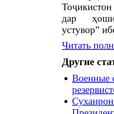
Тоҷикистон
дар ҳош
устувор” иб
Читать пол
Другие стат
Военные 
резервист
Суханрон
Президен