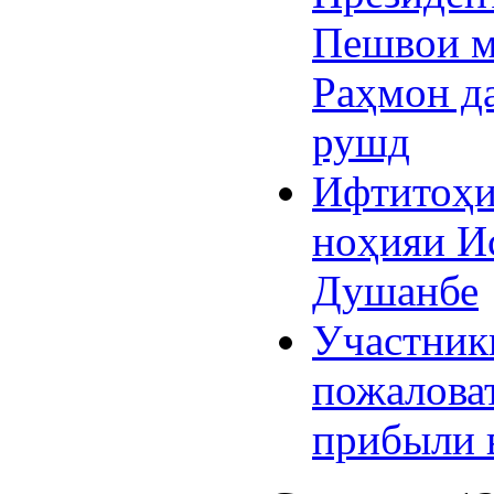
Пешвои м
Раҳмон д
рушд
Ифтитоҳи
ноҳияи И
Душанбе
Участник
пожалова
прибыли 