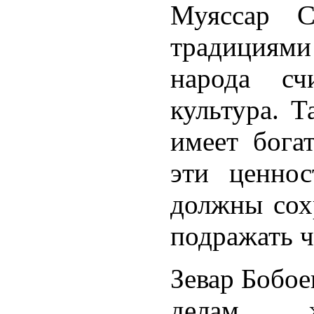
Муяссар С
традициям
народа сч
культура. Т
имеет бога
эти ценно
должны сохр
подражать 
Зевар Бобое
делам 