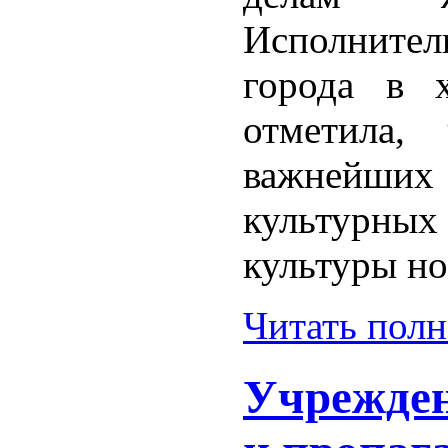
Исполните
города в х
отметила,
важнейших з
культурны
культуры н
Читать пол
Учрежден