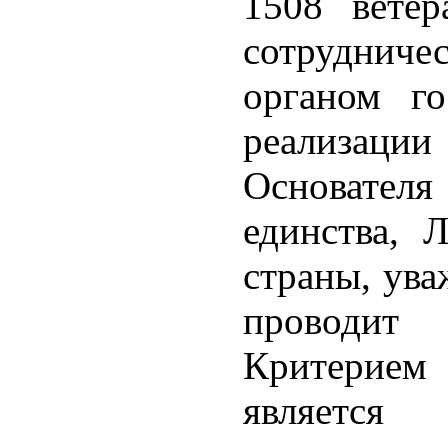
1508 ветер
сотруднич
органом го
реализаци
Основател
единства, 
страны, ув
проводи
Критерием 
является