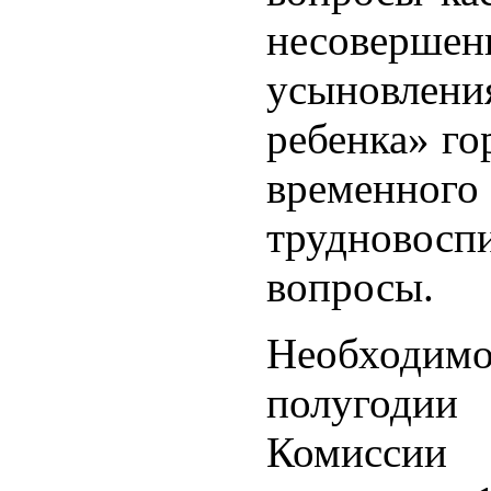
несовер
усыновле
ребенка» го
временног
трудновосп
вопросы.
Необходимо
полугоди
Комиссии