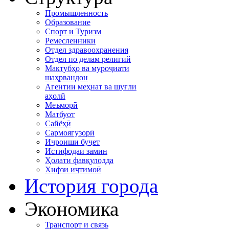
Промышленность
Образование
Спорт и Туризм
Ремесленники
Отдел здравоохранения
Отдел по делам религий
Мактубҳо ва муроҷиати
шаҳрвандон
Агентии меҳнат ва шуғли
аҳолӣ
Меъморӣ
Матбуот
Сайёҳӣ
Сармоягузорӣ
Иҷроиши буҷет
Истифодаи замин
Ҳолати фавқулодда
Хифзи иҷтимоӣ
История города
Экономика
Транспорт и связь