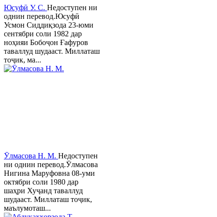
Юсуфӣ У. C.
Недоступен ни
однин перевод.Юсуфӣ
Усмон Сиддиқзода 23-юми
сентябри соли 1982 дар
ноҳияи Бобоҷон Ғафуров
таваллуд шудааст. Миллаташ
тоҷик, ма...
Ӯлмасова Н. М.
Недоступен
ни однин перевод.Ӯлмасова
Нигина Маруфовна 08-уми
октябри соли 1980 дар
шаҳри Хуҷанд таваллуд
шудааст. Миллаташ тоҷик,
маълумоташ...