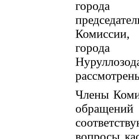
город
председат
Комиссии, 
города
Нуруллоз
рассмотрены
Члены Коми
обращен
соответств
вопросы ка