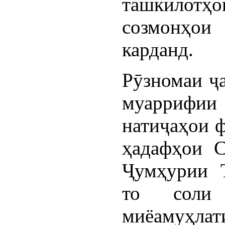
ташкилот
созмонҳои
карданд.
Рӯзномаи ҷа
муаррифии 
натиҷаҳои ф
ҳадафҳои С
Ҷумҳурии Т
то соли
миёамуҳл