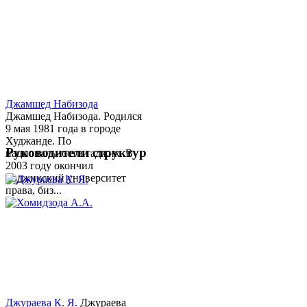
Джамшед Набизода
Джамшед Набизода. Родился
9 мая 1981 года в городе
Худжанде. По
Руководители структур
национальности таджик. В
2003 году окончил
Таджикский университет
права, биз...
Джураева К. Я.
Джураева