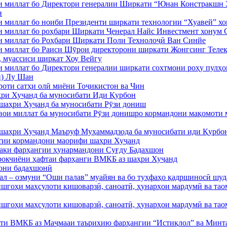
 миллат бо Директори генералии Ширкати “Юнан Констракшн 
н
 миллат бо ноиби Президенти ширкати технологии “Хуавей” х
 миллат бо роҳбари Ширкати Ҷенерал Найс Инвестмент хонум 
 миллат бо Роҳбари Ширкати Поли Технолоҷӣ Ван Синйе
 миллат бо Раиси Шӯрои директорони ширкати Жонгсинг Тел
 муассиси ширкат Хоу Вейгу
миллат бо Директори генералии ширкати сохтмони роҳу пулҳои
) Лу Шан
оти сатҳи олӣ миёни Тоҷикистон ва Чин
ҳри Хуҷанд ба муносибати Иди Қурбон
 шаҳри Хуҷанд ба муносибати Рӯзи дониш
ои миллат ба муносибати Рӯзи донишро кормандони мақомоти 
 шаҳри Хуҷанд Маъруф Муҳаммадзода ба муносибати иди Қурбо
тии кормандони маорифи шаҳри Хуҷанд
аки фарҳангии ҳунармандони Суғду Бадахшон
рокчиёни ҳафтаи фарҳанги ВМКБ аз шаҳри Хуҷанд
они бадахшонӣ
л – озмуни “Оши палав” муайян ва бо туҳфаҳо қадршиносӣ шуд
шгоҳи маҳсулоти кишоварзӣ, саноатӣ, ҳунарҳои мардумӣ ва та
шгоҳи маҳсулоти кишоварзӣ, саноатӣ, ҳунарҳои мардумӣ ва та
яти ВМКБ аз Маҷмааи таърихию фарҳангии “Истиқлол” ва Минт