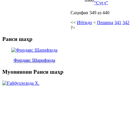
6980
“Суғд”
Саҳифаи 349 аз 440
<<
Ибтидо
<
Пешина
341
342
?>
Раиси шаҳр
Фирдавс Шарифзода
Муовинони Раиси шаҳр