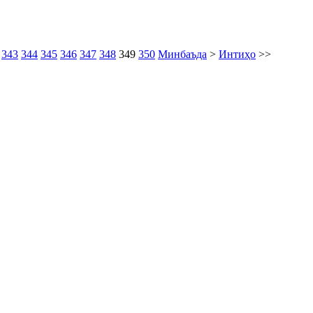
343
344
345
346
347
348
349
350
Минбаъда
>
Интиҳо
>>