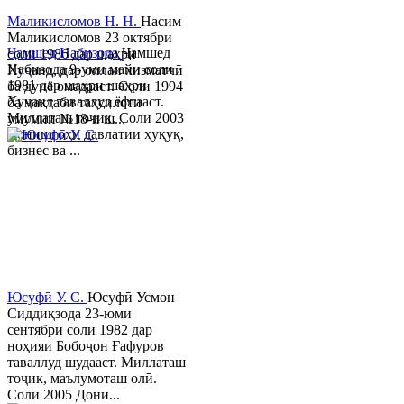
Маликисломов Н. Н.
Насим
Маликисломов 23 октябри
Ҷамшед Набизода
Ҷамшед
соли 1986 дар шаҳри
Набизода 9-уми майи соли
Хуҷанд, дар оилаи хизматчӣ
1981 дар шаҳри шаҳри
ба дунё омадааст. Соли 1994
Хуҷанд таваллуд ёфтааст.
ба мактаби таҳсилоти
Миллаташ тоҷик. Соли 2003
умумии №18-и ш...
Донишгоҳи давлатии ҳуқуқ,
бизнес ва ...
Юсуфӣ У. C.
Юсуфӣ Усмон
Сиддиқзода 23-юми
сентябри соли 1982 дар
ноҳияи Бобоҷон Ғафуров
таваллуд шудааст. Миллаташ
тоҷик, маълумоташ олӣ.
Соли 2005 Дони...