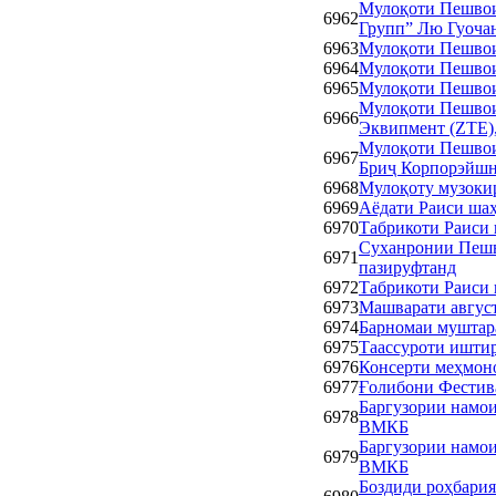
Мулоқоти Пешвои
6962
Групп” Лю Гуоча
6963
Мулоқоти Пешвои
6964
Мулоқоти Пешвои
6965
Мулоқоти Пешвои
Мулоқоти Пешвои
6966
Эквипмент (ZTE),
Мулоқоти Пешвои 
6967
Бриҷ Корпорэйшн
6968
Мулоқоту музокир
6969
Аёдати Раиси ша
6970
Табрикоти Раиси
Суханронии Пешв
6971
пазируфтанд
6972
Табрикоти Раиси
6973
Машварати авгус
6974
Барномаи муштар
6975
Таассуроти ишти
6976
Консерти меҳмон
6977
Ғолибони Фестива
Баргузории намои
6978
ВМКБ
Баргузории намои
6979
ВМКБ
Боздиди роҳбари