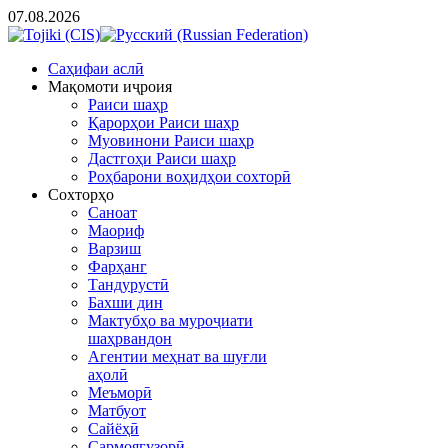
07.08.2026
Cаҳифаи аслӣ
Мақомоти иҷроия
Раиси шаҳр
Қарорҳои Раиси шаҳр
Муовинони Раиси шаҳр
Дастгоҳи Раиси шаҳр
Роҳбарони воҳидҳои сохторӣ
Сохторҳо
Саноат
Маориф
Варзиш
Фарҳанг
Тандурустӣ
Бахши дин
Мактубҳо ва муроҷиати
шаҳрвандон
Агентии меҳнат ва шуғли
аҳолӣ
Меъморӣ
Матбуот
Сайёҳӣ
Сармоягузорӣ