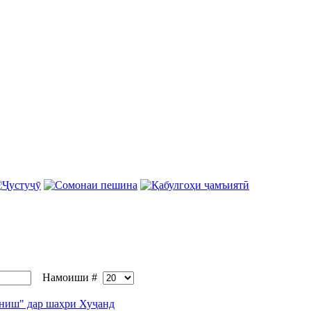
Намоиши #
ониш" дар шаҳри Хуҷанд