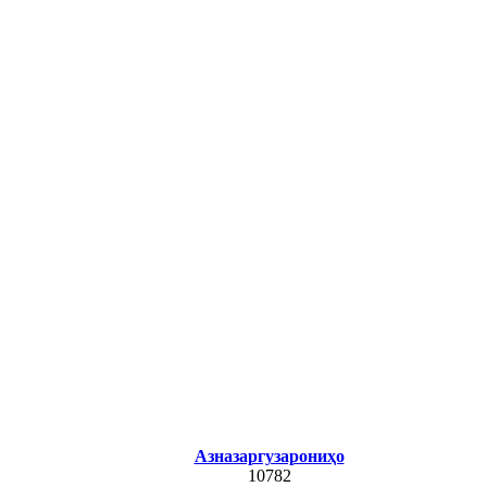
Азназаргузарониҳо
10782