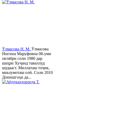
Ӯлмасова Н. М.
Ӯлмасова
Нигина Маруфовна 08-уми
октябри соли 1980 дар
шаҳри Хуҷанд таваллуд
шудааст. Миллаташ тоҷик,
маълумоташ олӣ. Соли 2010
Донишгоҳи да...