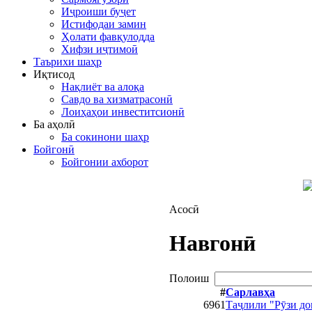
Иҷроиши буҷет
Истифодаи замин
Ҳолати фавқулодда
Хифзи иҷтимоӣ
Таърихи шаҳр
Иқтисод
Нақлиёт ва алоқа
Савдо ва хизматрасонӣ
Лоиҳаҳои инвеститсионӣ
Ба аҳолӣ
Ба сокинони шаҳр
Бойгонӣ
Бойгонии ахборот
Асосӣ
Навгонӣ
Полоиш
#
Сарлавҳа
6961
Таҷлили "Рӯзи д