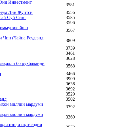
Энд Инвестмент
3581
онум Лин Жуйтсӣ
3556
Сай Суй Синг
3585
3596
екоммуникэйшн
3567
 Чин (Чайна Роуд энд
3809
3739
3461
3628
маҳаллӣ бо руҳбаландӣ
3568
н
3466
3909
3636
3692
3529
анд
3502
омҳои миллии мардуми
3392
омҳои миллии мардуми
3369
ақаи озоди иқтисодии