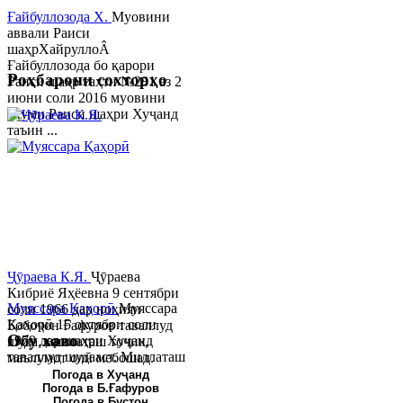
Ғайбуллозода Х.
Муовини
аввали Раиси
шаҳрХайруллоÂ
Ғайбуллозода бо қарори
Роҳбарони сохторҳо
Раиси шаҳр таҳти №281 аз 2
июни соли 2016 муовини
якуми Раиси шаҳри Хуҷанд
таъин ...
Ҷӯраева К.Я.
Ҷӯраева
Кибриё Яҳёевна 9 сентябри
Муяссара Қаҳорӣ
Муяссара
соли 1966 дар ноҳияи
Қаҳорӣ 15 октябри соли
Бобоҷон Ғафуров таваллуд
Обу хаво
1979 дар шаҳри Хуҷанд
шуда, миллаташ тоҷик,
таваллуд шудааст. Миллаташ
маълумот олӣ мебошад.
тоҷик. Маълумот олӣ. Соли
Соли 1997 Донишг...
Погода в Хуҷанд
Погода в Б.Ғафуров
2002 Донишгоҳи давлатии
Погода в Бустон