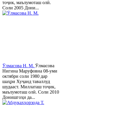
тоҷик, маълумоташ олӣ.
Соли 2005 Дони...
Ӯлмасова Н. М.
Ӯлмасова
Нигина Маруфовна 08-уми
октябри соли 1980 дар
шаҳри Хуҷанд таваллуд
шудааст. Миллаташ тоҷик,
маълумоташ олӣ. Соли 2010
Донишгоҳи да...