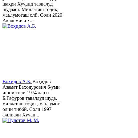
шаҳри Хуҷанд таввалуд
шудааст. Миллаташ тоҷик,
маълумоташ олӣ. Соли 2020
Академияи х...
Воҳидов А.Б.
Воҳидов
Азамат Баҳодурович 6-уми
июни соли 1974 дар н.
Б.Ғафуров таваллуд шуда,
миллаташ тоҷик, маълумот
олии тиббӣ. Соли 1997
филиали Хучан...