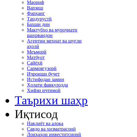
Маориф
Варзиш
Фарҳанг
Тандурустӣ
Бахши дин
Мактубҳо ва муроҷиати
шаҳрвандон
Агентии меҳнат ва шуғли
аҳолӣ
Меъморӣ
Матбуот
Сайёҳӣ
Сармоягузорӣ
Иҷроиши буҷет
Истифодаи замин
Ҳолати фавқулодда
Хифзи иҷтимоӣ
Таърихи шаҳр
Иқтисод
Нақлиёт ва алоқа
Савдо ва хизматрасонӣ
Лоиҳаҳои инвеститсионӣ