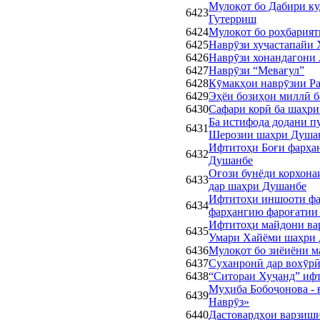
Мулоқот бо Дабири к
6423
Гутерриш
6424
Мулоқот бо роҳбария
6425
Наврӯзи хуҷастапайи
6426
Наврӯзи хонандагони
6427
Наврӯзи “Мевағул”
6428
Кӯмакҳои наврӯзии Ра
6429
Эҳёи бозиҳои миллӣ б
6430
Сафари корӣ ба шаҳр
Ба истифода додани п
6431
Шерозии шаҳри Душа
Ифтитоҳи Боғи фарҳан
6432
Душанбе
Оғози бунёди корхона
6433
дар шаҳри Душанбе
Ифтитоҳи иншооти фар
6434
фарҳангию фароғатии
Ифтитоҳи майдони ва
6435
Умари Хайёми шаҳри
6436
Мулоқот бо зиёиёни м
6437
Суханронӣ дар вохӯрӣ
6438
“Ситораи Хуҷанд” иф
Муҳиба Бобоҷонова -
6439
Наврӯз»
6440
Дастовардҳои варзиши