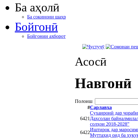
Ба аҳолӣ
Ба сокинони шаҳр
Бойгонӣ
Бойгонии ахборот
Асосӣ
Навгонӣ
Полоиш
#
Сарлавҳа
Суханронӣ дар чораби
6421
Даҳсолаи байналмилал
солҳои 2018-2028”
Иштирок дар маросим
6422
Муттаҳид оид ба ҳуқ