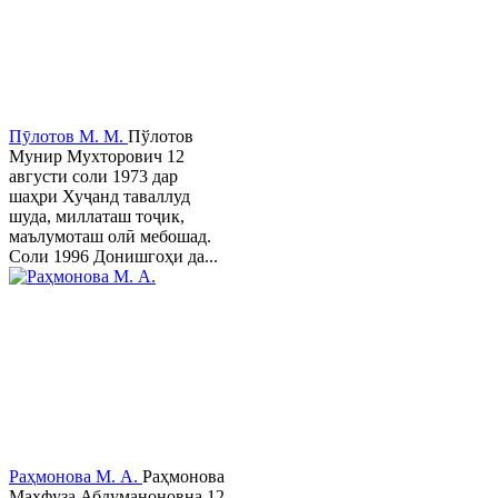
Пӯлотов М. М.
Пўлотов
Мунир Мухторович 12
августи соли 1973 дар
шаҳри Хуҷанд таваллуд
шуда, миллаташ тоҷик,
маълумоташ олӣ мебошад.
Соли 1996 Донишгоҳи да...
Раҳмонова М. А.
Раҳмонова
Маҳфуза Абдуманоновна 12-