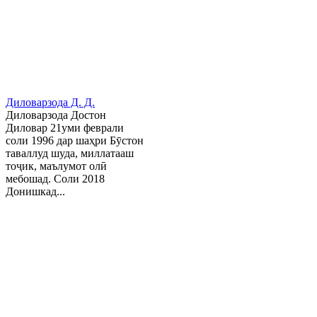
Диловарзода Д. Д.
Диловарзода Достон
Диловар 21уми феврали
соли 1996 дар шаҳри Бӯстон
таваллуд шуда, миллатааш
тоҷик, маълумот олӣ
мебошад. Соли 2018
Донишкад...