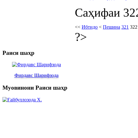
Саҳифаи 322
<<
Ибтидо
<
Пешина
321
322
?>
Раиси шаҳр
Фирдавс Шарифзода
Муовинони Раиси шаҳр