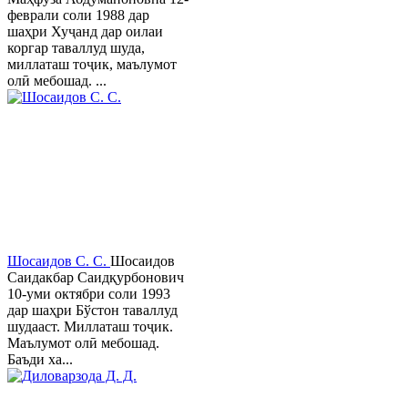
феврали соли 1988 дар
шаҳри Хуҷанд дар оилаи
коргар таваллуд шуда,
миллаташ тоҷик, маълумот
олӣ мебошад. ...
Шосаидов С. С.
Шосаидов
Саидакбар Саидқурбонович
10-уми октябри соли 1993
дар шаҳри Бўстон таваллуд
шудааст. Миллаташ тоҷик.
Маълумот олӣ мебошад.
Баъди ха...