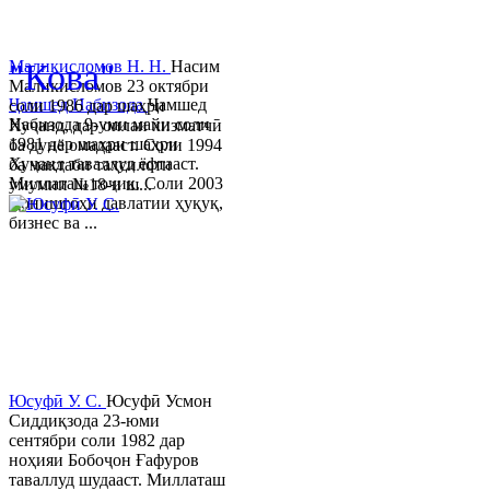
© 2013-2023 Таҳиягар ва дас
"Кова"
Маликисломов Н. Н.
Насим
Маликисломов 23 октябри
Ҷамшед Набизода
Ҷамшед
соли 1986 дар шаҳри
Набизода 9-уми майи соли
Хуҷанд, дар оилаи хизматчӣ
1981 дар шаҳри шаҳри
ба дунё омадааст. Соли 1994
Хуҷанд таваллуд ёфтааст.
ба мактаби таҳсилоти
Миллаташ тоҷик. Соли 2003
умумии №18-и ш...
Донишгоҳи давлатии ҳуқуқ,
бизнес ва ...
Юсуфӣ У. C.
Юсуфӣ Усмон
Сиддиқзода 23-юми
сентябри соли 1982 дар
ноҳияи Бобоҷон Ғафуров
таваллуд шудааст. Миллаташ