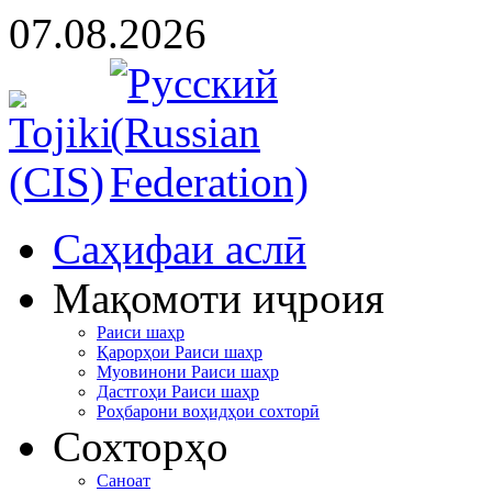
07.08.2026
Cаҳифаи аслӣ
Мақомоти иҷроия
Раиси шаҳр
Қарорҳои Раиси шаҳр
Муовинони Раиси шаҳр
Дастгоҳи Раиси шаҳр
Роҳбарони воҳидҳои сохторӣ
Сохторҳо
Саноат