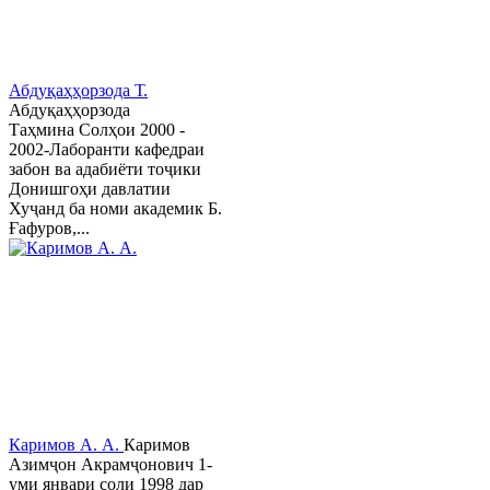
Абдуқаҳҳорзода Т.
Абдуқаҳҳорзода
Таҳмина Солҳои 2000 -
2002-Лаборанти кафедраи
забон ва адабиёти тоҷики
Донишгоҳи давлатии
Хуҷанд ба номи академик Б.
Ғафуров,...
Каримов А. А.
Каримов
Азимҷон Акрамҷонович 1-
уми январи соли 1998 дар