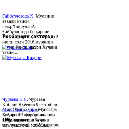
Ғайбуллозода Х.
Муовини
аввали Раиси
шаҳрХайруллоÂ
Ғайбуллозода бо қарори
Роҳбарони сохторҳо
Раиси шаҳр таҳти №281 аз 2
июни соли 2016 муовини
якуми Раиси шаҳри Хуҷанд
таъин ...
Ҷӯраева К.Я.
Ҷӯраева
Кибриё Яҳёевна 9 сентябри
Муяссара Қаҳорӣ
Муяссара
соли 1966 дар ноҳияи
Қаҳорӣ 15 октябри соли
Бобоҷон Ғафуров таваллуд
Обу хаво
1979 дар шаҳри Хуҷанд
шуда, миллаташ тоҷик,
таваллуд шудааст. Миллаташ
маълумот олӣ мебошад.