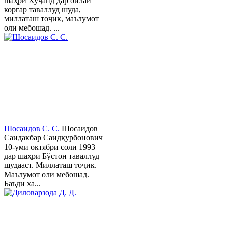
шаҳри Хуҷанд дар оилаи
коргар таваллуд шуда,
миллаташ тоҷик, маълумот
олӣ мебошад. ...
Шосаидов С. С.
Шосаидов
Саидакбар Саидқурбонович
10-уми октябри соли 1993
дар шаҳри Бўстон таваллуд
шудааст. Миллаташ тоҷик.
Маълумот олӣ мебошад.
Баъди ха...