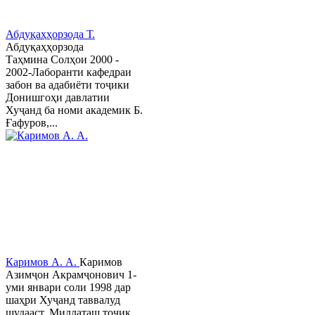
Абдуқаҳҳорзода Т.
Абдуқаҳҳорзода
Таҳмина Солҳои 2000 -
2002-Лаборанти кафедраи
забон ва адабиёти тоҷики
Донишгоҳи давлатии
Хуҷанд ба номи академик Б.
Ғафуров,...
Каримов А. А.
Каримов
Азимҷон Акрамҷонович 1-
уми январи соли 1998 дар
шаҳри Хуҷанд таввалуд
шудааст. Миллаташ тоҷик,