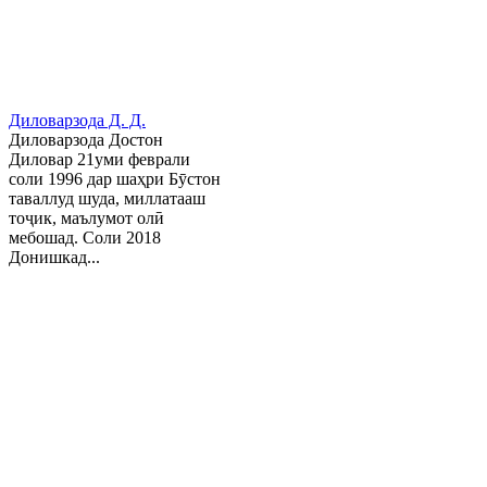
Диловарзода Д. Д.
Диловарзода Достон
Диловар 21уми феврали
соли 1996 дар шаҳри Бӯстон
таваллуд шуда, миллатааш
тоҷик, маълумот олӣ
мебошад. Соли 2018
Донишкад...