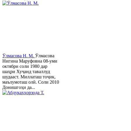
Ӯлмасова Н. М.
Ӯлмасова
Нигина Маруфовна 08-уми
октябри соли 1980 дар
шаҳри Хуҷанд таваллуд
шудааст. Миллаташ тоҷик,
маълумоташ олӣ. Соли 2010
Донишгоҳи да...