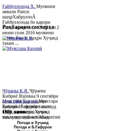
Ғайбуллозода Х.
Муовини
аввали Раиси
шаҳрХайруллоÂ
Ғайбуллозода бо қарори
Роҳбарони сохторҳо
Раиси шаҳр таҳти №281 аз 2
июни соли 2016 муовини
якуми Раиси шаҳри Хуҷанд
таъин ...
Ҷӯраева К.Я.
Ҷӯраева
Кибриё Яҳёевна 9 сентябри
Муяссара Қаҳорӣ
Муяссара
соли 1966 дар ноҳияи
Қаҳорӣ 15 октябри соли
Бобоҷон Ғафуров таваллуд
Обу хаво
1979 дар шаҳри Хуҷанд
шуда, миллаташ тоҷик,
таваллуд шудааст. Миллаташ
маълумот олӣ мебошад.
тоҷик. Маълумот олӣ. Соли
Соли 1997 Донишг...
Погода в Хуҷанд
Погода в Б.Ғафуров
2002 Донишгоҳи давлатии