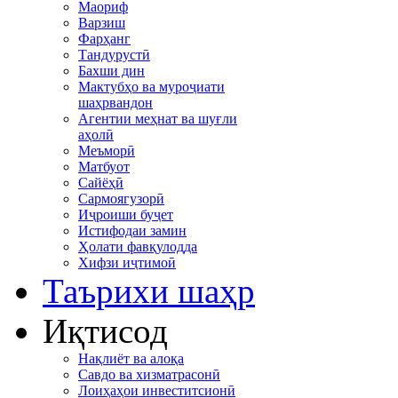
Маориф
Варзиш
Фарҳанг
Тандурустӣ
Бахши дин
Мактубҳо ва муроҷиати
шаҳрвандон
Агентии меҳнат ва шуғли
аҳолӣ
Меъморӣ
Матбуот
Сайёҳӣ
Сармоягузорӣ
Иҷроиши буҷет
Истифодаи замин
Ҳолати фавқулодда
Хифзи иҷтимоӣ
Таърихи шаҳр
Иқтисод
Нақлиёт ва алоқа
Савдо ва хизматрасонӣ
Лоиҳаҳои инвеститсионӣ