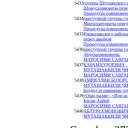
5433
группы Шугнанского 
Шомусаламовича пере
Процедура повиновени
5434
преступной группы го
Мирзохаетовича перед
Процедура повиновени
5435
Рошкалакского район
перед законом
Процедура повиновени
5436
преступной группы го
Абдурахмоновича.
МАРОСИМИ САВГАН
5437
КАРАМХУДОЕВИЧ ,
МУТАШАККИЛИ ҶИ
МАРОСИМИ САВГА
5438
АМРИДДИН БОЗОРО
МУТАШАККИЛИ ҶИ
Боздид аз намоиши ҳу
5439
«Оши палав», «Иди ас
Қасри Арбоб
МАРОСИМИ САВГА
5440
АБДУРАҲМОНОВИЧ,
МУТАШАККИЛИ ҶИ