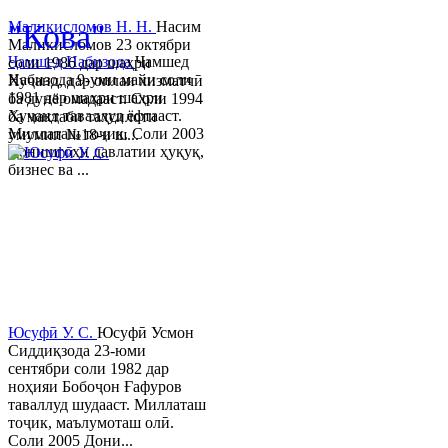
"Кова"
Маликисломов Н. Н.
Насим
Маликисломов 23 октябри
Ҷамшед Набизода
Ҷамшед
соли 1986 дар шаҳри
Набизода 9-уми майи соли
Хуҷанд, дар оилаи хизматчӣ
1981 дар шаҳри шаҳри
ба дунё омадааст. Соли 1994
Хуҷанд таваллуд ёфтааст.
ба мактаби таҳсилоти
Миллаташ тоҷик. Соли 2003
умумии №18-и ш...
Донишгоҳи давлатии ҳуқуқ,
бизнес ва ...
Юсуфӣ У. C.
Юсуфӣ Усмон
Сиддиқзода 23-юми
сентябри соли 1982 дар
ноҳияи Бобоҷон Ғафуров
таваллуд шудааст. Миллаташ
тоҷик, маълумоташ олӣ.
Соли 2005 Дони...