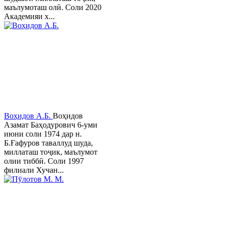
маълумоташ олӣ. Соли 2020
Академияи х...
Воҳидов А.Б.
Воҳидов
Азамат Баҳодурович 6-уми
июни соли 1974 дар н.
Б.Ғафуров таваллуд шуда,
миллаташ тоҷик, маълумот
олии тиббӣ. Соли 1997
филиали Хучан...