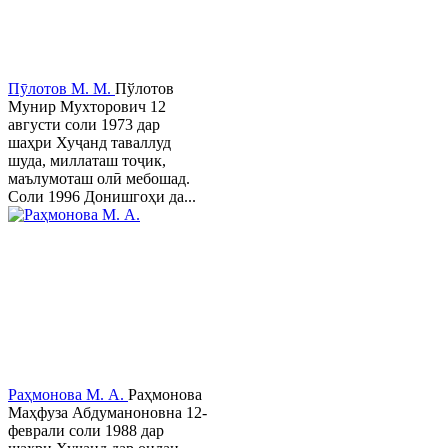
Пӯлотов М. М.
Пўлотов
Мунир Мухторович 12
августи соли 1973 дар
шаҳри Хуҷанд таваллуд
шуда, миллаташ тоҷик,
маълумоташ олӣ мебошад.
Соли 1996 Донишгоҳи да...
Раҳмонова М. А.
Раҳмонова
Маҳфуза Абдуманоновна 12-
феврали соли 1988 дар