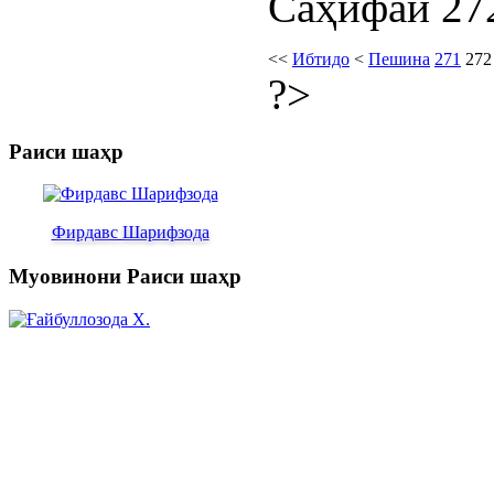
Саҳифаи 272
<<
Ибтидо
<
Пешина
271
272
?>
Раиси шаҳр
Фирдавс Шарифзода
Муовинони Раиси шаҳр