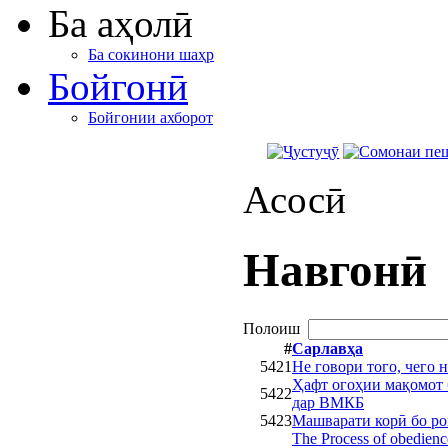
Ба аҳолӣ
Ба сокинони шаҳр
Бойгонӣ
Бойгонии ахборот
Асосӣ
Навгонӣ
Полоиш
#
Сарлавҳа
5421
Не говори того, чего 
Ҳафт огоҳии мақомот 
5422
дар ВМКБ
5423
Машварати корӣ бо ро
The Process of obedience