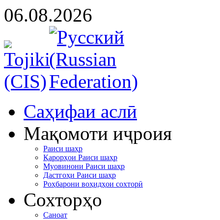
06.08.2026
Cаҳифаи аслӣ
Мақомоти иҷроия
Раиси шаҳр
Қарорҳои Раиси шаҳр
Муовинони Раиси шаҳр
Дастгоҳи Раиси шаҳр
Роҳбарони воҳидҳои сохторӣ
Сохторҳо
Саноат