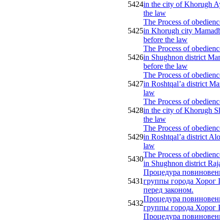
5424
in the city of Khorugh
the law
The Process of obedience
5425
in Khorugh city Mamad
before the law
The Process of obedience
5426
in Shughnon district 
before the law
The Process of obedience
5427
in Roshtqal’a district 
law
The Process of obedience
5428
in the city of Khorugh
the law
The Process of obedience
5429
in Roshtqal’a district A
law
The Process of obedience
5430
in Shughnon district Raj
Процедура повиновени
5431
группы города Хорог
перед законом.
Процедура повиновени
5432
группы города Хорог 
Процедура повиновени