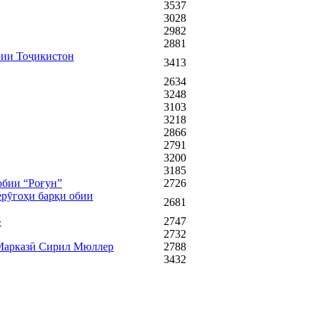
3537
3028
2982
2881
рии Тоҷикистон
3413
2634
3248
3103
3218
2866
2791
3200
3185
обии “Роғун”
2726
ерӯгоҳи барқи обии
2681
»
2747
2732
 Марказӣ Сирил Мюллер
2788
3432