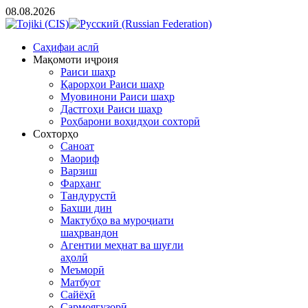
08.08.2026
Cаҳифаи аслӣ
Мақомоти иҷроия
Раиси шаҳр
Қарорҳои Раиси шаҳр
Муовинони Раиси шаҳр
Дастгоҳи Раиси шаҳр
Роҳбарони воҳидҳои сохторӣ
Сохторҳо
Саноат
Маориф
Варзиш
Фарҳанг
Тандурустӣ
Бахши дин
Мактубҳо ва муроҷиати
шаҳрвандон
Агентии меҳнат ва шуғли
аҳолӣ
Меъморӣ
Матбуот
Сайёҳӣ
Сармоягузорӣ