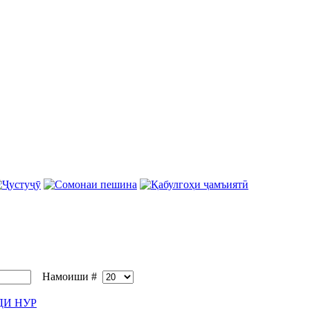
Намоиши #
ДИ НУР