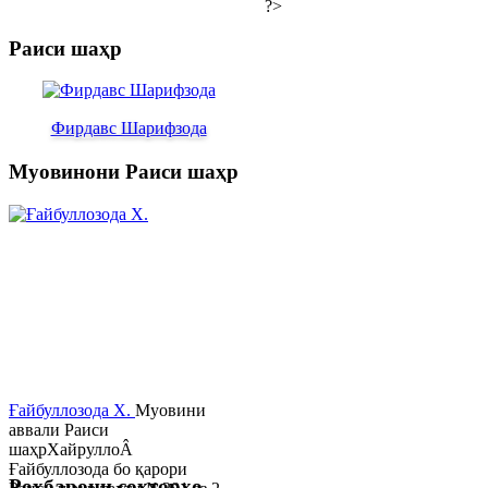
?>
Раиси шаҳр
Фирдавс Шарифзода
Муовинони Раиси шаҳр
Ғайбуллозода Х.
Муовини
аввали Раиси
шаҳрХайруллоÂ
Ғайбуллозода бо қарори
Роҳбарони сохторҳо