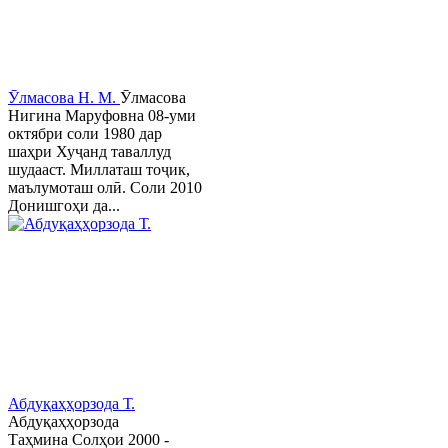
Ӯлмасова Н. М.
Ӯлмасова
Нигина Маруфовна 08-уми
октябри соли 1980 дар
шаҳри Хуҷанд таваллуд
шудааст. Миллаташ тоҷик,
маълумоташ олӣ. Соли 2010
Донишгоҳи да...
Абдуқаҳҳорзода Т.
Абдуқаҳҳорзода
Таҳмина Солҳои 2000 -