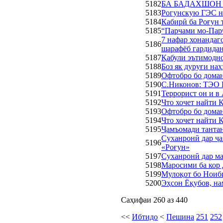
5182
БА БАДАХШОН
5183
Рогунскую ГЭС н
5184
Кабирӣ ба Роғун 
5185
“Парчами мо-Пар
7 нафар хонанда
5186
шарафёб гардида
5187
Қабули эътимодно
5188
Боз як дуруғи на
5189
Офтобро бо доман
5190
С.Никонов: ТЭО 
5191
Террорист он и в
5192
Что хочет найти
5193
Офтобро бо доман
5194
Что хочет найти
5195
Ҷамъомади тантан
Суханронӣ дар ҷа
5196
«Роғун»
5197
Суханронӣ дар ма
5198
Маросими ба кор 
5199
Мулоқот бо Ноиб
5200
Эҳсон Ёқубов, на
Саҳифаи 260 аз 440
<<
Ибтидо
<
Пешина
251
252