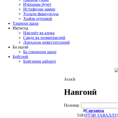
Иҷроиши буҷет
Истифодаи замин
Ҳолати фавқулодда
Хифзи иҷтимоӣ
Таърихи шаҳр
Иқтисод
Нақлиёт ва алоқа
Савдо ва хизматрасонӣ
Лоиҳаҳои инвеститсионӣ
Ба аҳолӣ
Ба сокинони шаҳр
Бойгонӣ
Бойгонии ахборот
Асосӣ
Навгонӣ
Полоиш
#
Сарлавҳа
5181
РӮЗИ ТАВАЛЛУ