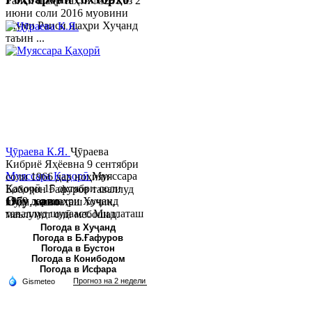
Раиси шаҳр таҳти №281 аз 2
июни соли 2016 муовини
якуми Раиси шаҳри Хуҷанд
таъин ...
Ҷӯраева К.Я.
Ҷӯраева
Кибриё Яҳёевна 9 сентябри
Муяссара Қаҳорӣ
Муяссара
соли 1966 дар ноҳияи
Қаҳорӣ 15 октябри соли
Бобоҷон Ғафуров таваллуд
Обу хаво
1979 дар шаҳри Хуҷанд
шуда, миллаташ тоҷик,
таваллуд шудааст. Миллаташ
маълумот олӣ мебошад.
тоҷик. Маълумот олӣ. Соли
Соли 1997 Донишг...
Погода в Хуҷанд
Погода в Б.Ғафуров
2002 Донишгоҳи давлатии
Погода в Бустон
Хуҷанд ба...
Погода в Конибодом
Погода в Исфара