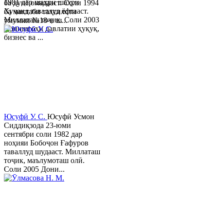
1981 дар шаҳри шаҳри
ба дунё омадааст. Соли 1994
Хуҷанд таваллуд ёфтааст.
ба мактаби таҳсилоти
Миллаташ тоҷик. Соли 2003
умумии №18-и ш...
Донишгоҳи давлатии ҳуқуқ,
бизнес ва ...
Юсуфӣ У. C.
Юсуфӣ Усмон
Сиддиқзода 23-юми
сентябри соли 1982 дар
ноҳияи Бобоҷон Ғафуров
таваллуд шудааст. Миллаташ
тоҷик, маълумоташ олӣ.
Соли 2005 Дони...