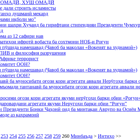
 ОМАДӢ, ХУШ ОМАДӢ
е дали строить исламисты
танҳо душманӣ мекард
чами иқболи мо”
гони шаҳри Хуҷанд ба гирифтани стипендияи Президенти Ҷумҳу
нд
ма аз 12 сафири нав
ҳзатиҳои ифротӣ вобаста ба сохтмони НОБ-и Роғун
 пӯшида намешавад (Ҷавоб ба мақолаи «Воқеият ва худнамоӣ»)
ПИВ и философия разрушения
 Африке террорист
 Комитет ООН?
 пӯшида намешавад (Ҷавоб ба мақолаи «Воқеият ва худнамоӣ»)
 Комитет ООН?
авӣ ба муносибати оғози кори агрегати аввали Нерӯгоҳи барқи 
мъомади тантанавӣ ба муносибати оғози кори агрегати аввали н
росими оғози кори агрегати якуми нерӯгоҳи барқи обии «Роғун
даровардани агрегати якуми Неругоҳи барқи обии “Роғун”
и Президенти Бонки Ҷаҳонӣ оид ба минтақаи Аврупо ва Осиёи
моде аз қаҳрамонӣ
253
254
255
256
257
258
259
260
Минбаъда
>
Интиҳо
>>