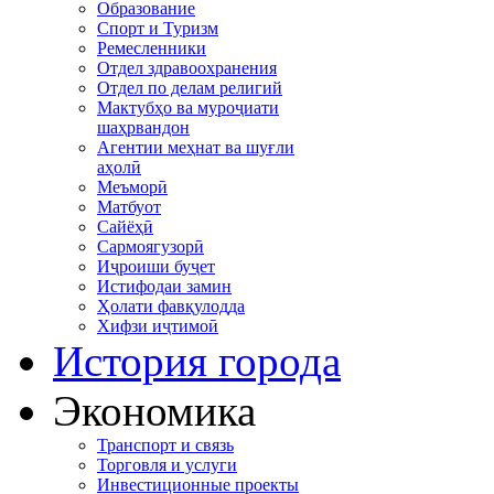
Образование
Спорт и Туризм
Ремесленники
Отдел здравоохранения
Отдел по делам религий
Мактубҳо ва муроҷиати
шаҳрвандон
Агентии меҳнат ва шуғли
аҳолӣ
Меъморӣ
Матбуот
Сайёҳӣ
Сармоягузорӣ
Иҷроиши буҷет
Истифодаи замин
Ҳолати фавқулодда
Хифзи иҷтимоӣ
История города
Экономика
Транспорт и связь
Торговля и услуги
Инвестиционные проекты