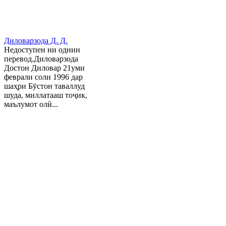
Диловарзода Д. Д.
Недоступен ни однин
перевод.Диловарзода
Достон Диловар 21уми
феврали соли 1996 дар
шаҳри Бӯстон таваллуд
шуда, миллатааш тоҷик,
маълумот олӣ...