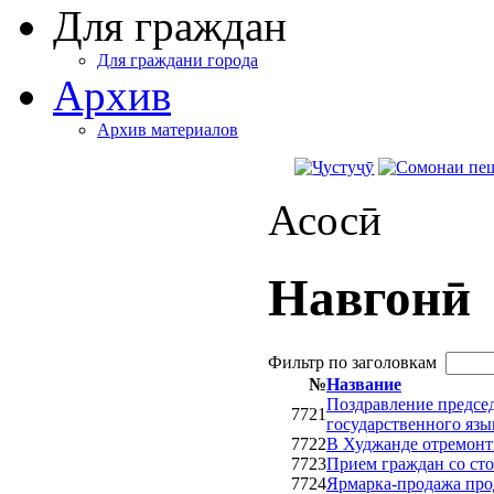
Для граждан
Для граждани города
Архив
Архив материалов
Асосӣ
Навгонӣ
Фильтр по заголовкам
№
Название
Поздравление предсе
7721
государственного язы
7722
В Худжанде отремонт
7723
Прием граждан со ст
7724
Ярмарка-продажа про