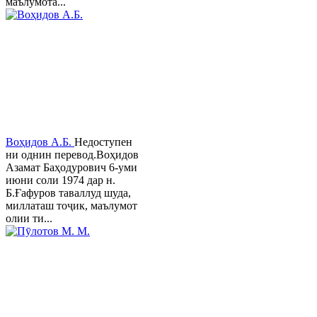
маълумота...
Воҳидов А.Б.
Недоступен
ни однин перевод.Воҳидов
Азамат Баҳодурович 6-уми
июни соли 1974 дар н.
Б.Ғафуров таваллуд шуда,
миллаташ тоҷик, маълумот
олии ти...