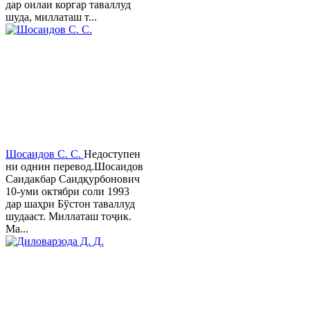
дар оилаи коргар таваллуд
шуда, миллаташ т...
Шосаидов С. С.
Недоступен
ни однин перевод.Шосаидов
Саидакбар Саидқурбонович
10-уми октябри соли 1993
дар шаҳри Бўстон таваллуд
шудааст. Миллаташ тоҷик.
Ма...