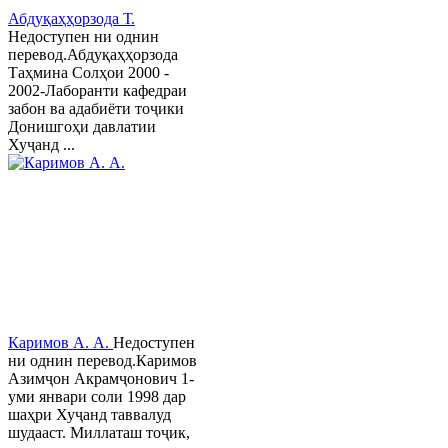
Абдуқаҳҳорзода Т.
Недоступен ни однин
перевод.Абдуқаҳҳорзода
Таҳмина Солҳои 2000 -
2002-Лаборанти кафедраи
забон ва адабиёти тоҷики
Донишгоҳи давлатии
Хуҷанд ...
Каримов А. А.
Недоступен
ни однин перевод.Каримов
Азимҷон Акрамҷонович 1-
уми январи соли 1998 дар
шаҳри Хуҷанд таввалуд
шудааст. Миллаташ тоҷик,