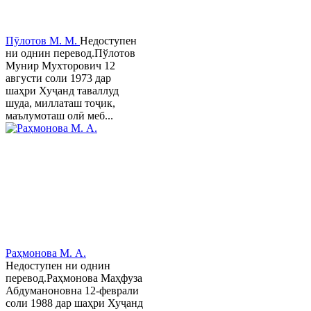
Пӯлотов М. М.
Недоступен
ни однин перевод.Пўлотов
Мунир Мухторович 12
августи соли 1973 дар
шаҳри Хуҷанд таваллуд
шуда, миллаташ тоҷик,
маълумоташ олӣ меб...
Раҳмонова М. А.
Недоступен ни однин
перевод.Раҳмонова Маҳфуза
Абдуманоновна 12-феврали
соли 1988 дар шаҳри Хуҷанд