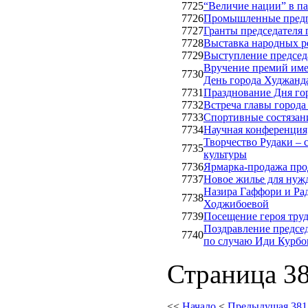
7725
“Величие нации” в п
7726
Промышленные предп
7727
Гранты председателя
7728
Выставка народных р
7729
Выступление председ
Вручение премий име
7730
День города Худжанд
7731
Празднование Дня го
7732
Встреча главы города
7733
Спортивные состязани
7734
Научная конференция
Творчество Рудаки – 
7735
культуры
7736
Ярмарка-продажа про
7737
Новое жилье для нуж
Назира Гаффори и Рад
7738
Ходжибоевой
7739
Посещение героя труд
Поздравление предсе
7740
по случаю Иди Курбо
Страница 38
<<
Начало
<
Предыдущая
381