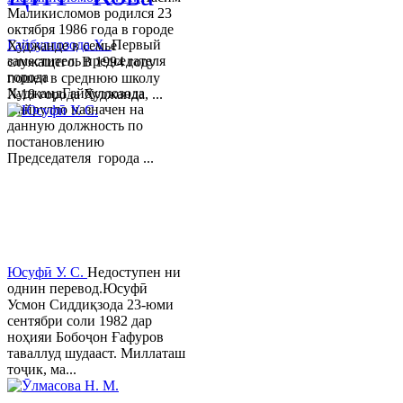
Маликисломов родился 23
октября 1986 года в городе
Гайбуллозода Х.
Первый
Худжанде в семье
заместитель председателя
служащего. В 1994 году
города
пошел в среднюю школу
ХуджандГайбуллозода
№18 города Худжанда, ...
Хайрулло назначен на
данную должность по
постановлению
Председателя города ...
Юсуфӣ У. C.
Недоступен ни
однин перевод.Юсуфӣ
Усмон Сиддиқзода 23-юми
сентябри соли 1982 дар
ноҳияи Бобоҷон Ғафуров
таваллуд шудааст. Миллаташ
тоҷик, ма...