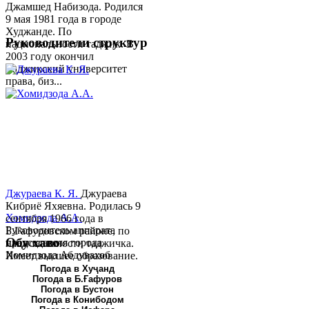
Джамшед Набизода. Родился
9 мая 1981 года в городе
Худжанде. По
Руководители структур
национальности таджик. В
2003 году окончил
Таджикский университет
права, биз...
Джураева К. Я.
Джураева
Кибриё Яхяевна. Родилась 9
Хомидзода А.А.
сентября 1966 года в
Руководитель аппарата
Б.Гафуровском районе, по
Обу хаво
председателя города
национальности таджичка.
Хомидзода Абдувахоб
Имеет высшее образование.
Абдумаджид родился 8
В 1997 ...
Погода в Хуҷанд
Погода в Б.Ғафуров
июня 1978 года в городе
Погода в Бустон
Худжанде. По
Погода в Конибодом
национальности...