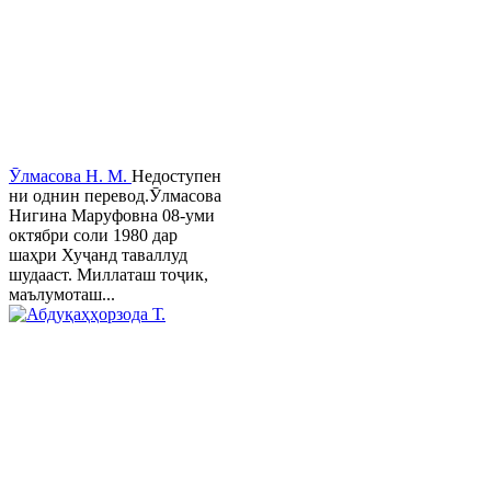
Ӯлмасова Н. М.
Недоступен
ни однин перевод.Ӯлмасова
Нигина Маруфовна 08-уми
октябри соли 1980 дар
шаҳри Хуҷанд таваллуд
шудааст. Миллаташ тоҷик,
маълумоташ...