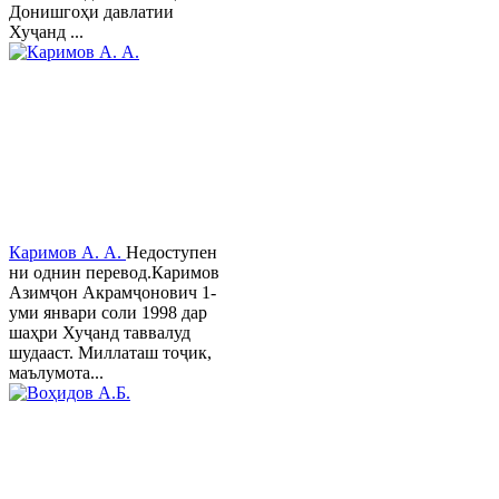
Донишгоҳи давлатии
Хуҷанд ...
Каримов А. А.
Недоступен
ни однин перевод.Каримов
Азимҷон Акрамҷонович 1-
уми январи соли 1998 дар
шаҳри Хуҷанд таввалуд
шудааст. Миллаташ тоҷик,
маълумота...