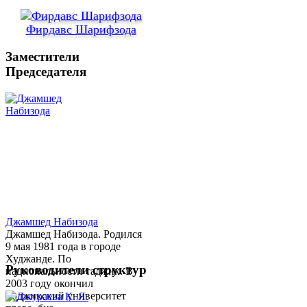
Фирдавс Шарифзода
Заместители
Председателя
Джамшед Набизода
Джамшед Набизода. Родился
9 мая 1981 года в городе
Худжанде. По
Руководители структур
национальности таджик. В
2003 году окончил
Таджикский университет