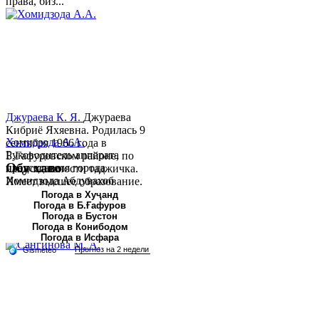
права, биз...
Джураева К. Я.
Джураева
Кибриё Яхяевна. Родилась 9
Хомидзода А.А.
сентября 1966 года в
Руководитель аппарата
Б.Гафуровском районе, по
Обу хаво
председателя города
национальности таджичка.
Хомидзода Абдувахоб
Имеет высшее образование.
Абдумаджид родился 8
В 1997 ...
Погода в Хуҷанд
Погода в Б.Ғафуров
июня 1978 года в городе
Погода в Бустон
Худжанде. По
Погода в Конибодом
национальности...
Погода в Исфара