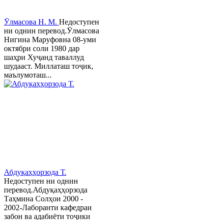
Ӯлмасова Н. М.
Недоступен
ни однин перевод.Ӯлмасова
Нигина Маруфовна 08-уми
октябри соли 1980 дар
шаҳри Хуҷанд таваллуд
шудааст. Миллаташ тоҷик,
маълумоташ...
Абдуқаҳҳорзода Т.
Недоступен ни однин
перевод.Абдуқаҳҳорзода
Таҳмина Солҳои 2000 -
2002-Лаборанти кафедраи
забон ва адабиёти тоҷики