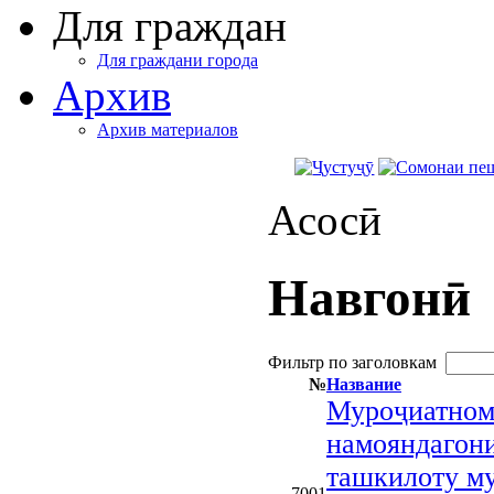
Для граждан
Для граждани города
Архив
Архив материалов
Асосӣ
Навгонӣ
Фильтр по заголовкам
№
Название
Муроҷиатном
намояндагони
ташкилоту му
7001