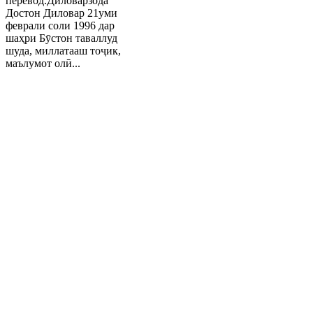
перевод.Диловарзода
Достон Диловар 21уми
феврали соли 1996 дар
шаҳри Бӯстон таваллуд
шуда, миллатааш тоҷик,
маълумот олӣ...