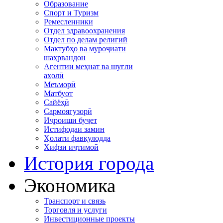
Образование
Спорт и Туризм
Ремесленники
Отдел здравоохранения
Отдел по делам религий
Мактубҳо ва муроҷиати
шаҳрвандон
Агентии меҳнат ва шуғли
аҳолӣ
Меъморӣ
Матбуот
Сайёҳӣ
Сармоягузорӣ
Иҷроиши буҷет
Истифодаи замин
Ҳолати фавқулодда
Хифзи иҷтимоӣ
История города
Экономика
Транспорт и связь
Торговля и услуги
Инвестиционные проекты