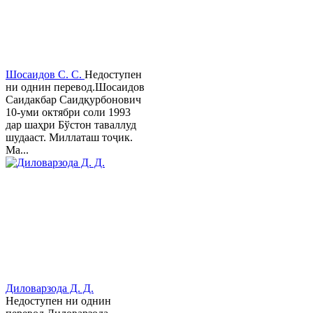
Шосаидов С. С.
Недоступен
ни однин перевод.Шосаидов
Саидакбар Саидқурбонович
10-уми октябри соли 1993
дар шаҳри Бўстон таваллуд
шудааст. Миллаташ тоҷик.
Ма...
Диловарзода Д. Д.
Недоступен ни однин