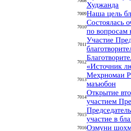
7008
Худжанда
Наша цель бл
7009
Состоялась о
7010
по вопросам
Участие Пред
7011
благотворите
Благотворите
7012
«Источник л
Меҳрномаи Р
7013
маъюбон
Открытие вто
7014
участием Пре
Председатель
7015
участие в бл
Озмуни шоҳм
7016