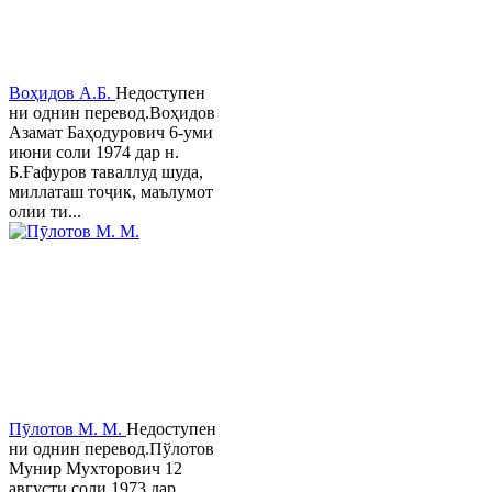
Воҳидов А.Б.
Недоступен
ни однин перевод.Воҳидов
Азамат Баҳодурович 6-уми
июни соли 1974 дар н.
Б.Ғафуров таваллуд шуда,
миллаташ тоҷик, маълумот
олии ти...
Пӯлотов М. М.
Недоступен
ни однин перевод.Пўлотов
Мунир Мухторович 12
августи соли 1973 дар