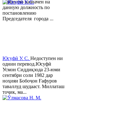
Хайрулло назначен на
данную должность по
постановлению
Председателя города ...
Юсуфӣ У. C.
Недоступен ни
однин перевод.Юсуфӣ
Усмон Сиддиқзода 23-юми
сентябри соли 1982 дар
ноҳияи Бобоҷон Ғафуров
таваллуд шудааст. Миллаташ
тоҷик, ма...