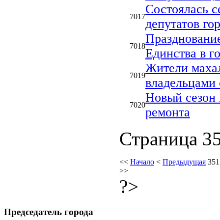
Состоялась 
7017
депутатов го
Празднование
7018
Единства в г
Жители маха
7019
владельцами
Новый сезон 
7020
ремонта
Страница 35
<<
Начало
<
Предыдущая
351
>>
?>
Председатель города