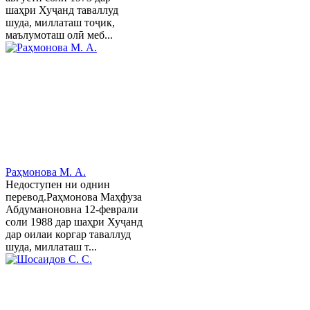
шаҳри Хуҷанд таваллуд
шуда, миллаташ тоҷик,
маълумоташ олӣ меб...
Раҳмонова М. А.
Недоступен ни однин
перевод.Раҳмонова Маҳфуза
Абдуманоновна 12-феврали
соли 1988 дар шаҳри Хуҷанд
дар оилаи коргар таваллуд
шуда, миллаташ т...