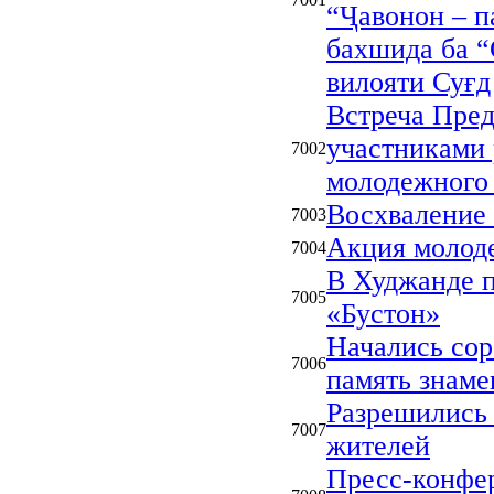
“Ҷавонон – 
бахшида ба “
вилояти Суғд
Встреча Пред
участниками 
7002
молодежного
Восхваление
7003
Акция молод
7004
В Худжанде 
7005
«Бустон»
Начались сор
7006
память знаме
Разрешились 
7007
жителей
Пресс-конфер