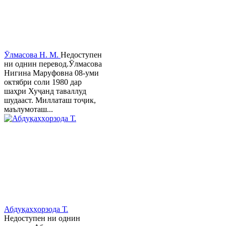
Ӯлмасова Н. М.
Недоступен
ни однин перевод.Ӯлмасова
Нигина Маруфовна 08-уми
октябри соли 1980 дар
шаҳри Хуҷанд таваллуд
шудааст. Миллаташ тоҷик,
маълумоташ...
Абдуқаҳҳорзода Т.
Недоступен ни однин