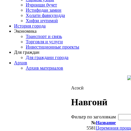
Иҷроиши буҷет
Истифодаи замин
Ҳолати фавқулодда
Хифзи иҷтимоӣ
История города
Экономика
Транспорт и связь
Торговля и услуги
Инвестиционные проекты
Для граждан
Для граждани города
Архив
Архив материалов
Асосӣ
Навгонӣ
Фильтр по заголовкам
№
Название
5581
Церемония прощ