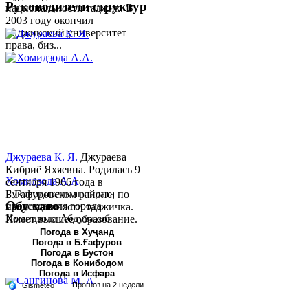
Руководители структур
национальности таджик. В
2003 году окончил
Таджикский университет
права, биз...
Джураева К. Я.
Джураева
Кибриё Яхяевна. Родилась 9
Хомидзода А.А.
сентября 1966 года в
Руководитель аппарата
Б.Гафуровском районе, по
Обу хаво
председателя города
национальности таджичка.
Хомидзода Абдувахоб
Имеет высшее образование.
Абдумаджид родился 8
В 1997 ...
Погода в Хуҷанд
Погода в Б.Ғафуров
июня 1978 года в городе
Погода в Бустон
Худжанде. По
Погода в Конибодом
национальности...
Погода в Исфара