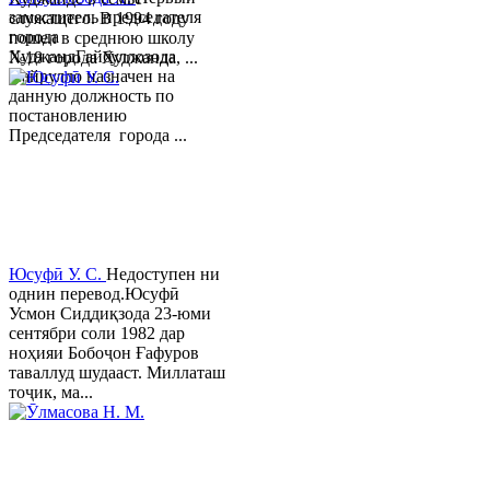
заместитель председателя
служащего. В 1994 году
города
пошел в среднюю школу
ХуджандГайбуллозода
№18 города Худжанда, ...
Хайрулло назначен на
данную должность по
постановлению
Председателя города ...
Юсуфӣ У. C.
Недоступен ни
однин перевод.Юсуфӣ
Усмон Сиддиқзода 23-юми
сентябри соли 1982 дар
ноҳияи Бобоҷон Ғафуров
таваллуд шудааст. Миллаташ
тоҷик, ма...