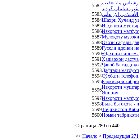
ارشناس ما، تعقیب
5582
5583
5584
Шаҳри Хуҷанд уз
5585
Изҳороти муштар
5586
Изҳороти матбуо
5587
Мулоқоту музоки
5588
Оғози сафари да
5589
Гусели идонаи н
5590
«Ҷаҳони сипос» 
5591
Ҳашарҳои дастҷа
5592
Ҷавоб ба тадқиқ
5593
Дафтари матбуот
5594
Сӯҳбати телефон
5595
Барқияҳои табрик
Изҳороти муштар
5596
Япония
5597
Изҳороти матбуо
5598
Была бы охота - 
5599
Тоҷикистон Каби
5600
Номаи табрикоти
Страница 280 из 440
<<
Начало
<
Предыдущая
271