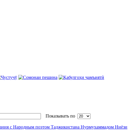
Показывать по
ания с Народным поэтом Таджикистана Нурмухаммадом Ниёзи