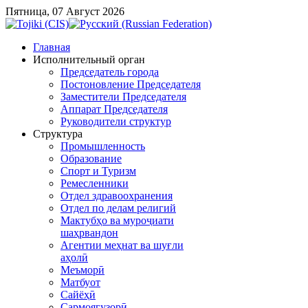
Пятница, 07 Август 2026
Главная
Исполнительный орган
Председатель города
Постоновление Председателя
Заместители Председателя
Аппарат Председателя
Руководители структур
Структура
Промышленность
Образование
Спорт и Туризм
Ремесленники
Отдел здравоохранения
Отдел по делам религий
Мактубҳо ва муроҷиати
шаҳрвандон
Агентии меҳнат ва шуғли
аҳолӣ
Меъморӣ
Матбуот
Сайёҳӣ
Сармоягузорӣ