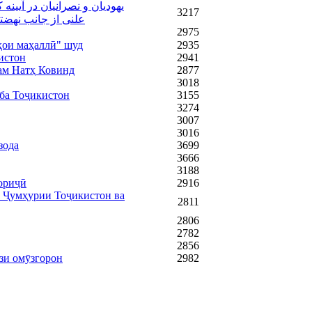
یهودیان و نصرانیان در آیی
3217
علنی از جانب نهضتیها در اول سالهای 90 سبب از تاجی
2975
ҳои маҳаллӣ" шуд
2935
истон
2941
ам Натҳ Ковинд
2877
3018
ба Тоҷикистон
3155
3274
3007
3016
зода
3699
3666
3188
хориҷӣ
2916
и Ҷумҳурии Тоҷикистон ва
2811
2806
2782
2856
зи омӯзгорон
2982