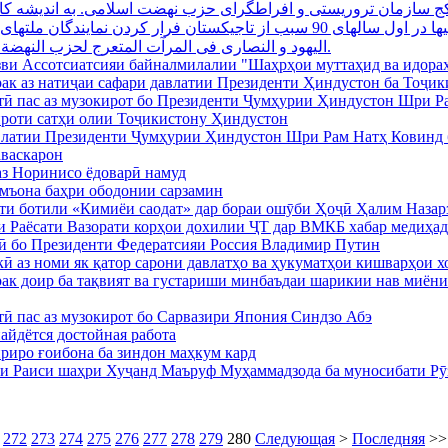
نه کج سازمان تروریستی و افراطگرای حزب نهضت اسلامی. به اندیشه ک
کستان فرار کردن نمایندگان ملتهای غیرمسلمان گردید
اليهود و النصارى فى المرآت المتعرج لحزب النهضة الأسلامى الإر هابى.
ви Ассотсиатсияи байналмилалии "Шаҳрҳои муттаҳид ва идора
ак аз натиҷаи сафари давлатии Президенти Ҳиндустон ба Тоҷик
тӣ пас аз музокирот бо Президенти Ҷумҳурии Ҳиндустон Шри Р
роти сатҳи олии Тоҷикистону Ҳиндустон
влатии Президенти Ҷумҳурии Ҳиндустон Шри Рам Натҳ Ковинд 
аваскарон
аз Норинисо ёдоварӣ намуд
мъона баҳри ободонии сарзамин
оти ботили «Кимиёи саодат» дар бораи ошӯби Ҳоҷӣ Ҳалим Назар
и Раёсати Вазорати корҳои дохилии ҶТ дар ВМКБ хабар медиҳад
ӣ бо Президенти Федератсияи Россия Владимир Путин
ӣ аз номи як қатор сарони давлатҳо ва ҳукуматҳои кишварҳои 
ак доир ба тақвият ва густариши минбаъдаи шарикии нав миён
тӣ пас аз музокирот бо Сарвазири Япония Синдзо Абэ
найдётся достойная работа
риро ғоибона ба зиндон маҳкум кард
и Раиси шаҳри Хуҷанд Маъруф Муҳаммадзода ба муносибати Рӯ
272
273
274
275
276
277
278
279
280
Следующая
>
Последняя
>>