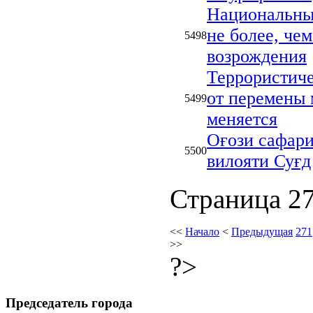
Национальный
не более, че
5498
возрождения
Террористиче
от перемены 
5499
меняется
Оғози сафари
5500
вилояти Суғд
Страница 27
<<
Начало
<
Предыдущая
271
>>
?>
Председатель города