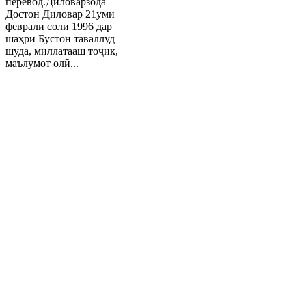
перевод.Диловарзода
Достон Диловар 21уми
феврали соли 1996 дар
шаҳри Бӯстон таваллуд
шуда, миллатааш тоҷик,
маълумот олӣ...