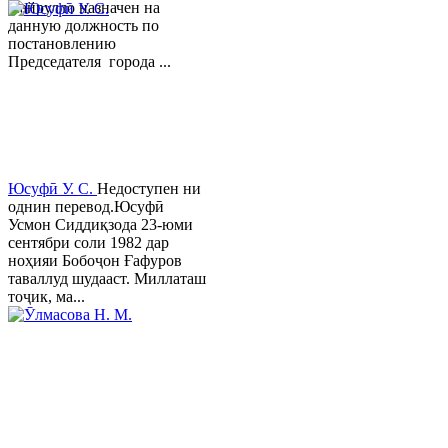
Хайрулло назначен на
данную должность по
постановлению
Председателя города ...
Юсуфӣ У. C.
Недоступен ни
однин перевод.Юсуфӣ
Усмон Сиддиқзода 23-юми
сентябри соли 1982 дар
ноҳияи Бобоҷон Ғафуров
таваллуд шудааст. Миллаташ
тоҷик, ма...