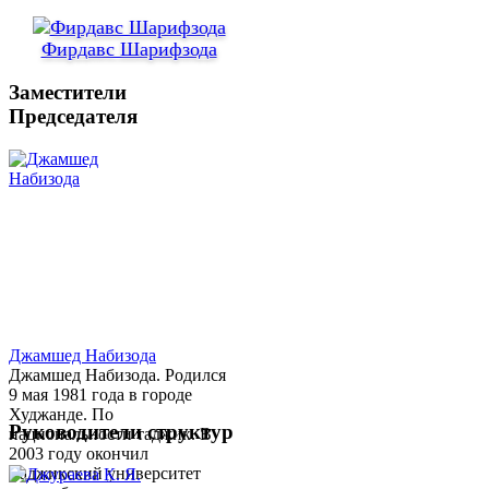
Фирдавс Шарифзода
Заместители
Председателя
Джамшед Набизода
Джамшед Набизода. Родился
9 мая 1981 года в городе
Худжанде. По
Руководители структур
национальности таджик. В
2003 году окончил
Таджикский университет