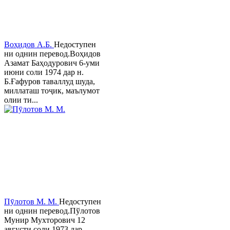
Воҳидов А.Б.
Недоступен
ни однин перевод.Воҳидов
Азамат Баҳодурович 6-уми
июни соли 1974 дар н.
Б.Ғафуров таваллуд шуда,
миллаташ тоҷик, маълумот
олии ти...
Пӯлотов М. М.
Недоступен
ни однин перевод.Пўлотов
Мунир Мухторович 12
августи соли 1973 дар