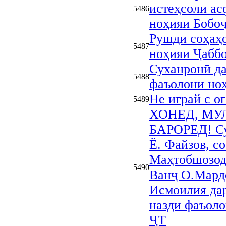
истеҳсоли ас
5486
ноҳияи Бобо
Рушди соҳаҳ
5487
ноҳияи Ҷаббо
Суханронӣ да
5488
фаъолони ноҳ
Не играй с о
5489
ХОНЕД, МУ
БАРОРЕД! Су
Ё. Файзов, с
Маҳтобшозод
5490
Ванҷ О.Мард
Исмоилия да
назди фаъол
ҶТ