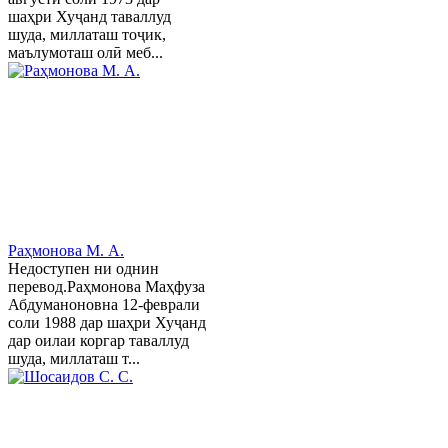
шаҳри Хуҷанд таваллуд
шуда, миллаташ тоҷик,
маълумоташ олӣ меб...
Раҳмонова М. А.
Недоступен ни однин
перевод.Раҳмонова Маҳфуза
Абдуманоновна 12-феврали
соли 1988 дар шаҳри Хуҷанд
дар оилаи коргар таваллуд
шуда, миллаташ т...