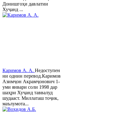
Донишгоҳи давлатии
Хуҷанд ...
Каримов А. А.
Недоступен
ни однин перевод.Каримов
Азимҷон Акрамҷонович 1-
уми январи соли 1998 дар
шаҳри Хуҷанд таввалуд
шудааст. Миллаташ тоҷик,
маълумота...