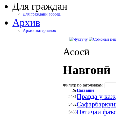
Для граждан
Для граждани города
Архив
Архив материалов
Асосӣ
Навгонӣ
Фильтр по заголовкам
№
Название
Правда у каж
5481
Сафарбаркунӣ
5482
Натиҷаи фаъ
5483