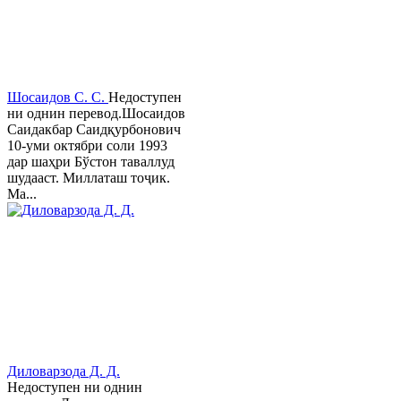
Шосаидов С. С.
Недоступен
ни однин перевод.Шосаидов
Саидакбар Саидқурбонович
10-уми октябри соли 1993
дар шаҳри Бўстон таваллуд
шудааст. Миллаташ тоҷик.
Ма...
Диловарзода Д. Д.
Недоступен ни однин