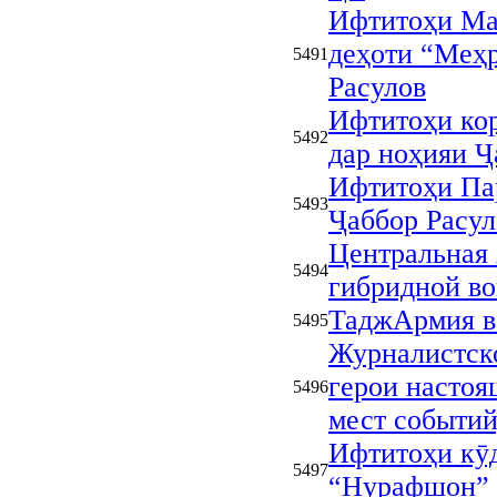
Ифтитоҳи Ма
деҳоти “Меҳр
5491
Расулов
Ифтитоҳи ко
5492
дар ноҳияи Ҷ
Ифтитоҳи Пар
5493
Ҷаббор Расул
Центральная 
5494
гибридной в
ТаджАрмия в
5495
Журналистск
герои настоя
5496
мест событий
Ифтитоҳи кӯ
5497
“Нурафшон” 