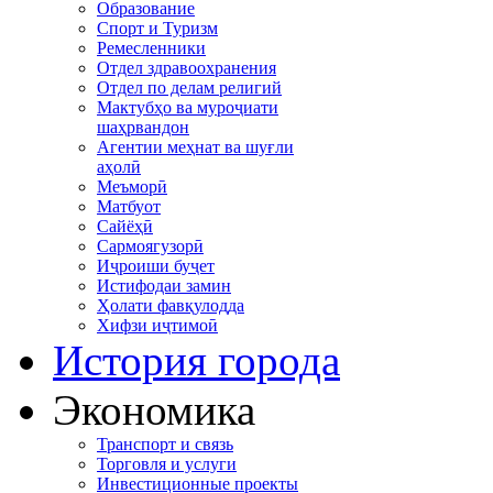
Образование
Спорт и Туризм
Ремесленники
Отдел здравоохранения
Отдел по делам религий
Мактубҳо ва муроҷиати
шаҳрвандон
Агентии меҳнат ва шуғли
аҳолӣ
Меъморӣ
Матбуот
Сайёҳӣ
Сармоягузорӣ
Иҷроиши буҷет
Истифодаи замин
Ҳолати фавқулодда
Хифзи иҷтимоӣ
История города
Экономика
Транспорт и связь
Торговля и услуги
Инвестиционные проекты