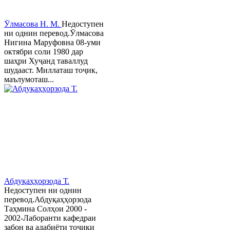
Ӯлмасова Н. М.
Недоступен
ни однин перевод.Ӯлмасова
Нигина Маруфовна 08-уми
октябри соли 1980 дар
шаҳри Хуҷанд таваллуд
шудааст. Миллаташ тоҷик,
маълумоташ...
Абдуқаҳҳорзода Т.
Недоступен ни однин
перевод.Абдуқаҳҳорзода
Таҳмина Солҳои 2000 -
2002-Лаборанти кафедраи
забон ва адабиёти тоҷики