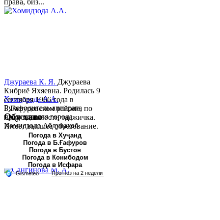
права, биз...
Джураева К. Я.
Джураева
Кибриё Яхяевна. Родилась 9
Хомидзода А.А.
сентября 1966 года в
Руководитель аппарата
Б.Гафуровском районе, по
Обу хаво
председателя города
национальности таджичка.
Хомидзода Абдувахоб
Имеет высшее образование.
Абдумаджид родился 8
В 1997 ...
Погода в Хуҷанд
Погода в Б.Ғафуров
июня 1978 года в городе
Погода в Бустон
Худжанде. По
Погода в Конибодом
национальности...
Погода в Исфара