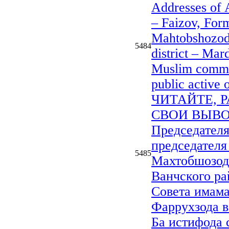
Addresses of
– Faizov, For
Mahtobshozod
5484
district – Ma
Muslim commu
public active
ЧИТАЙТЕ, 
СВОИ ВЫВОД
Председател
председателя
5485
Махтобшозода
Ванчского ра
Совета имам
Фаррухзода в
Ба истифода 