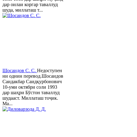
дар оилаи коргар таваллуд
шуда, миллаташ т...
Шосаидов С. С.
Недоступен
ни однин перевод.Шосаидов
Саидакбар Саидқурбонович
10-уми октябри соли 1993
дар шаҳри Бўстон таваллуд
шудааст. Миллаташ тоҷик.
Ма...