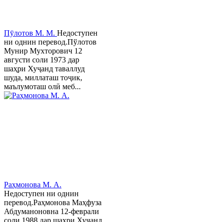
Пӯлотов М. М.
Недоступен
ни однин перевод.Пўлотов
Мунир Мухторович 12
августи соли 1973 дар
шаҳри Хуҷанд таваллуд
шуда, миллаташ тоҷик,
маълумоташ олӣ меб...
Раҳмонова М. А.
Недоступен ни однин
перевод.Раҳмонова Маҳфуза
Абдуманоновна 12-феврали
соли 1988 дар шаҳри Хуҷанд