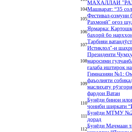
МАҲАЛЛАИ "РА
Машварат: “35 со
104
Фестивал-озмуни
105
Раҳмонӣ" оғоз шу
Ярмарка: Картошка
106
баҳорӣ бо нархҳо
Тарбияи ватандӯс
107
Истиқлол"-и шаҳр
Президенти Ҷумҳу
маросими гулчанб
108
ғалаба иштирок н
Гимназияи №1: Ом
фаъолияти собиқад
109
маслиҳату рӯзгори
фардои Ватан
Бунёди бинои ило
110
ҷониби ширкати “
Бунёди МТМУ №26
111
дорад
Бунёди Маҷмааи т
112