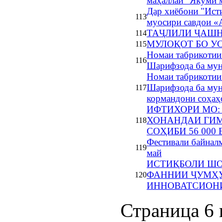
маҳаллаи “Якуми 
Дар хиёбони "Ист
113
муосири савдои «
ТАҶЛИЛИ ҶАШН
114
МУЛОҚОТ БО У
115
Номаи табрикотии
116
Шарифзода ба мун
Номаи табрикотии
Шарифзода ба муно
117
кормандони соҳаҳ
ИФТИХОРИ МО:
ХОНАНДАИ ГИМ
118
СОҲИБИ 56 000
Фестивали байнал
119
май
ИСТИҚБОЛИ Ш
ФАННИИ ҶУМҲУ
120
ИННОВАТСИОН
Страница 6 