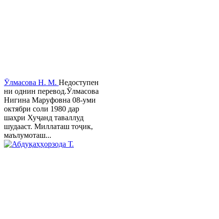
Ӯлмасова Н. М.
Недоступен
ни однин перевод.Ӯлмасова
Нигина Маруфовна 08-уми
октябри соли 1980 дар
шаҳри Хуҷанд таваллуд
шудааст. Миллаташ тоҷик,
маълумоташ...