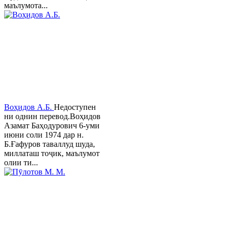
маълумота...
Воҳидов А.Б.
Недоступен
ни однин перевод.Воҳидов
Азамат Баҳодурович 6-уми
июни соли 1974 дар н.
Б.Ғафуров таваллуд шуда,
миллаташ тоҷик, маълумот
олии ти...