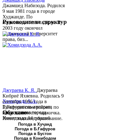
Джамшед Набизода. Родился
9 мая 1981 года в городе
Худжанде. По
Руководители структур
национальности таджик. В
2003 году окончил
Таджикский университет
права, биз...
Джураева К. Я.
Джураева
Кибриё Яхяевна. Родилась 9
Хомидзода А.А.
сентября 1966 года в
Руководитель аппарата
Б.Гафуровском районе, по
Обу хаво
председателя города
национальности таджичка.
Хомидзода Абдувахоб
Имеет высшее образование.
Абдумаджид родился 8
В 1997 ...
Погода в Хуҷанд
Погода в Б.Ғафуров
июня 1978 года в городе
Погода в Бустон
Худжанде. По
Погода в Конибодом