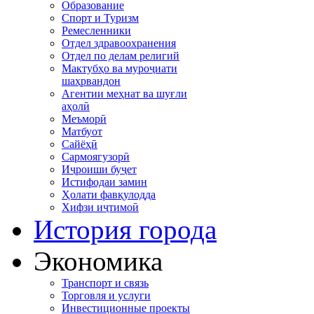
Образование
Спорт и Туризм
Ремесленники
Отдел здравоохранения
Отдел по делам религий
Мактубҳо ва муроҷиати
шаҳрвандон
Агентии меҳнат ва шуғли
аҳолӣ
Меъморӣ
Матбуот
Сайёҳӣ
Сармоягузорӣ
Иҷроиши буҷет
Истифодаи замин
Ҳолати фавқулодда
Хифзи иҷтимоӣ
История города
Экономика
Транспорт и связь
Торговля и услуги
Инвестиционные проекты