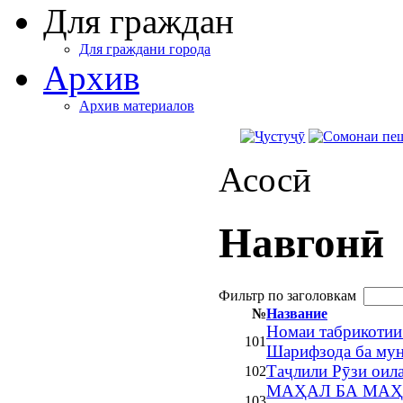
Для граждан
Для граждани города
Архив
Архив материалов
Асосӣ
Навгонӣ
Фильтр по заголовкам
№
Название
Номаи табрикотии
101
Шарифзода ба мун
Таҷлили Рӯзи оил
102
МАҲАЛ БА МАҲ
103