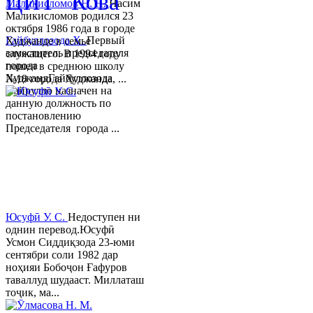
ЦИТ "Кова"
Маликисломов Н. Н.
Насим
Маликисломов родился 23
октября 1986 года в городе
Гайбуллозода Х.
Первый
Худжанде в семье
заместитель председателя
служащего. В 1994 году
города
пошел в среднюю школу
ХуджандГайбуллозода
№18 города Худжанда, ...
Хайрулло назначен на
данную должность по
постановлению
Председателя города ...
Юсуфӣ У. C.
Недоступен ни
однин перевод.Юсуфӣ
Усмон Сиддиқзода 23-юми
сентябри соли 1982 дар
ноҳияи Бобоҷон Ғафуров
таваллуд шудааст. Миллаташ
тоҷик, ма...