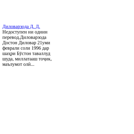
Диловарзода Д. Д.
Недоступен ни однин
перевод.Диловарзода
Достон Диловар 21уми
феврали соли 1996 дар
шаҳри Бӯстон таваллуд
шуда, миллатааш тоҷик,
маълумот олӣ...