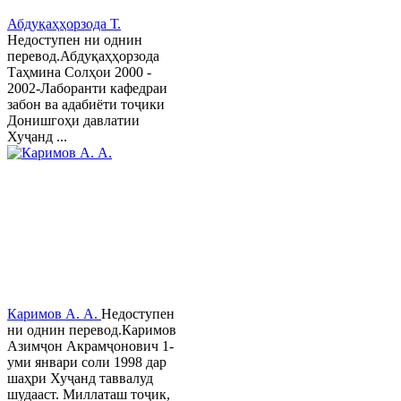
Абдуқаҳҳорзода Т.
Недоступен ни однин
перевод.Абдуқаҳҳорзода
Таҳмина Солҳои 2000 -
2002-Лаборанти кафедраи
забон ва адабиёти тоҷики
Донишгоҳи давлатии
Хуҷанд ...
Каримов А. А.
Недоступен
ни однин перевод.Каримов
Азимҷон Акрамҷонович 1-
уми январи соли 1998 дар
шаҳри Хуҷанд таввалуд
шудааст. Миллаташ тоҷик,