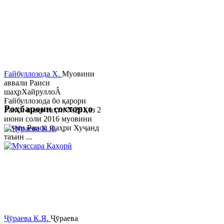
Ғайбуллозода Х.
Муовини
аввали Раиси
шаҳрХайруллоÂ
Ғайбуллозода бо қарори
Роҳбарони сохторҳо
Раиси шаҳр таҳти №281 аз 2
июни соли 2016 муовини
якуми Раиси шаҳри Хуҷанд
таъин ...
Ҷӯраева К.Я.
Ҷӯраева