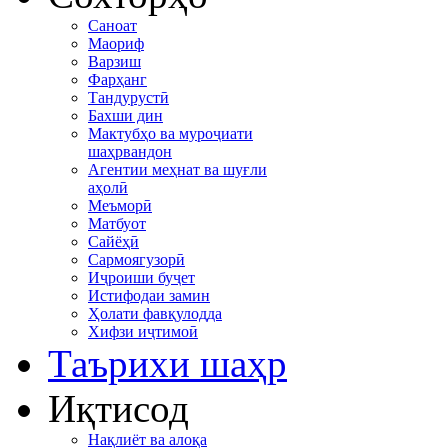
Саноат
Маориф
Варзиш
Фарҳанг
Тандурустӣ
Бахши дин
Мактубҳо ва муроҷиати
шаҳрвандон
Агентии меҳнат ва шуғли
аҳолӣ
Меъморӣ
Матбуот
Сайёҳӣ
Сармоягузорӣ
Иҷроиши буҷет
Истифодаи замин
Ҳолати фавқулодда
Хифзи иҷтимоӣ
Таърихи шаҳр
Иқтисод
Нақлиёт ва алоқа