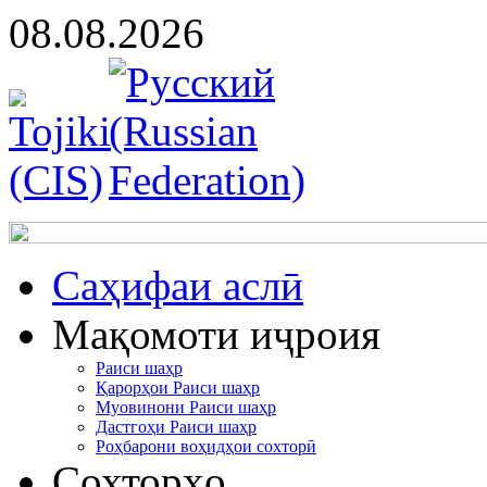
08.08.2026
Cаҳифаи аслӣ
Мақомоти иҷроия
Раиси шаҳр
Қарорҳои Раиси шаҳр
Муовинони Раиси шаҳр
Дастгоҳи Раиси шаҳр
Роҳбарони воҳидҳои сохторӣ
Сохторҳо