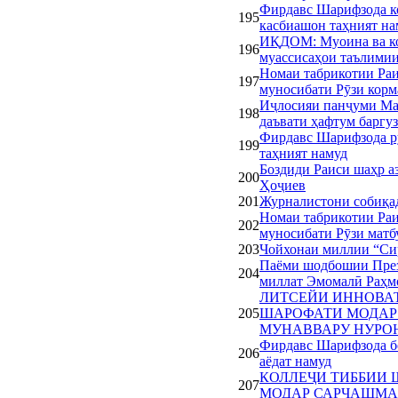
Фирдавс Шарифзода к
195
касбиашон таҳният на
ИҚДОМ: Муоина ва ко
196
муассисаҳои таълими
Номаи табрикотии Ра
197
муносибати Рӯзи корм
Иҷлосияи панҷуми Ма
198
даъвати ҳафтум баргу
Фирдавс Шарифзода р
199
таҳният намуд
Боздиди Раиси шаҳр а
200
Ҳоҷиев
201
Журналистони собиқад
Номаи табрикотии Ра
202
муносибати Рӯзи матб
203
Чойхонаи миллии “Си
Паёми шодбошии През
204
миллат Эмомалӣ Раҳмо
ЛИТСЕЙИ ИННОВАТ
205
ШАРОФАТИ МОДАР
МУНАВВАРУ НУРО
Фирдавс Шарифзода б
206
аёдат намуд
КОЛЛЕҶИ ТИББИИ 
207
МОДАР САРЧАШМА 