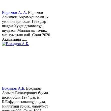
Каримов А. А.
Каримов
Азимҷон Акрамҷонович 1-
уми январи соли 1998 дар
шаҳри Хуҷанд таввалуд
шудааст. Миллаташ тоҷик,
маълумоташ олӣ. Соли 2020
Академияи х...
Воҳидов А.Б.
Воҳидов
Азамат Баҳодурович 6-уми
июни соли 1974 дар н.
Б.Ғафуров таваллуд шуда,
миллаташ тоҷик, маълумот
олии тиббӣ. Соли 1997