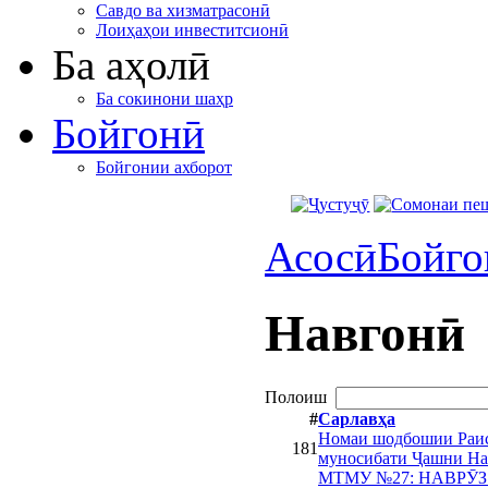
Савдо ва хизматрасонӣ
Лоиҳаҳои инвеститсионӣ
Ба аҳолӣ
Ба сокинони шаҳр
Бойгонӣ
Бойгонии ахборот
Асосӣ
Бойго
Навгонӣ
Полоиш
#
Сарлавҳа
Номаи шодбошии Раис
181
муносибати Ҷашни На
МТМУ №27: НАВРӮ