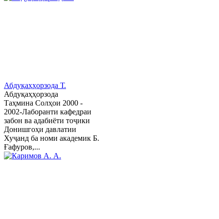
Абдуқаҳҳорзода Т.
Абдуқаҳҳорзода
Таҳмина Солҳои 2000 -
2002-Лаборанти кафедраи
забон ва адабиёти тоҷики
Донишгоҳи давлатии
Хуҷанд ба номи академик Б.
Ғафуров,...