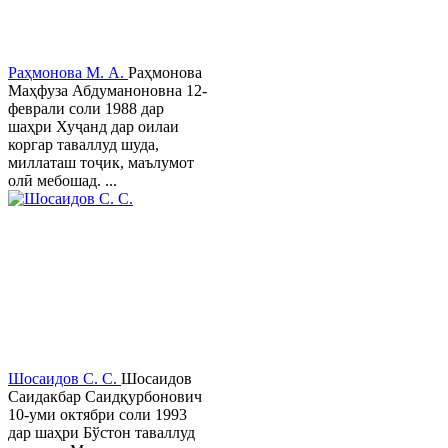
Раҳмонова М. А.
Раҳмонова
Маҳфуза Абдуманоновна 12-
феврали соли 1988 дар
шаҳри Хуҷанд дар оилаи
коргар таваллуд шуда,
миллаташ тоҷик, маълумот
олӣ мебошад. ...
Шосаидов С. С.
Шосаидов
Саидакбар Саидқурбонович
10-уми октябри соли 1993
дар шаҳри Бўстон таваллуд