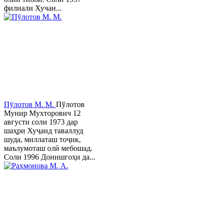
филиали Хучан...
Пӯлотов М. М.
Пўлотов
Мунир Мухторович 12
августи соли 1973 дар
шаҳри Хуҷанд таваллуд
шуда, миллаташ тоҷик,
маълумоташ олӣ мебошад.
Соли 1996 Донишгоҳи да...