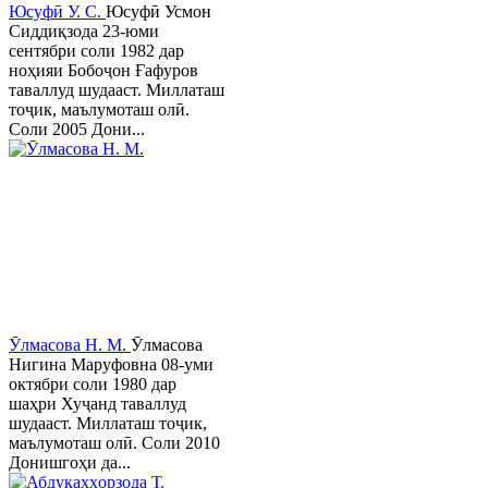
Юсуфӣ У. C.
Юсуфӣ Усмон
Сиддиқзода 23-юми
сентябри соли 1982 дар
ноҳияи Бобоҷон Ғафуров
таваллуд шудааст. Миллаташ
тоҷик, маълумоташ олӣ.
Соли 2005 Дони...
Ӯлмасова Н. М.
Ӯлмасова
Нигина Маруфовна 08-уми
октябри соли 1980 дар
шаҳри Хуҷанд таваллуд
шудааст. Миллаташ тоҷик,
маълумоташ олӣ. Соли 2010
Донишгоҳи да...