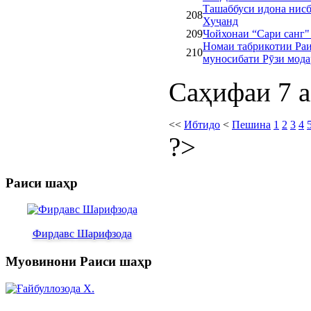
Ташаббуси идона нисб
208
Хуҷанд
209
Чойхонаи “Сари санг"
Номаи табрикотии Ра
210
муносибати Рӯзи мода
Саҳифаи 7 а
<<
Ибтидо
<
Пешина
1
2
3
4
?>
Раиси шаҳр
Фирдавс Шарифзода
Муовинони Раиси шаҳр