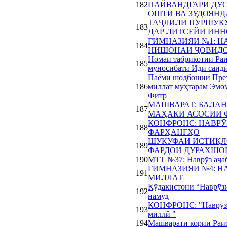
182
ПАЙВАНДГАРИ ДӮС
ОШТӢ ВА ЗУДОЯНД
ТАҶЛИЛИ ПУРШУК
183
ДАР ЛИТСЕЙИ ИН
ГИМНАЗИЯИ №1: Н
184
НИШОНАИ ҶОВИДО
Номаи табрикотии Ра
185
муносибати Иди саид
Паёми шодбошии През
186
миллат муҳтарам Эмом
Фитр
МАШВАРАТ: БАЛАН
187
МАҲАКИ АСОСИИ 
КОНФРОНС: НАВРӮ
188
ФАРҲАНГҲО
ШУКУФАИ ИСТИҚЛО
189
ФАРДОИ ДУРАХШО
190
МТТ №37: Наврӯз аҷаб 
ГИМНАЗИЯИ №4: Н
191
МИЛЛАТ
Кўдакистони “Наврӯзи
192
намуд
КОНФРОНС: "Наврӯз ҷ
193
миллӣ "
194
Машварати кории Раис