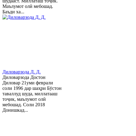
шудааст. Миллаташ тоҷик.
Маълумот олӣ мебошад.
Баъди ха...
Диловарзода Д. Д.
Диловарзода Достон
Диловар 21уми феврали
соли 1996 дар шаҳри Бӯстон
таваллуд шуда, миллатааш
тоҷик, маълумот олӣ
мебошад. Соли 2018
Донишкад...