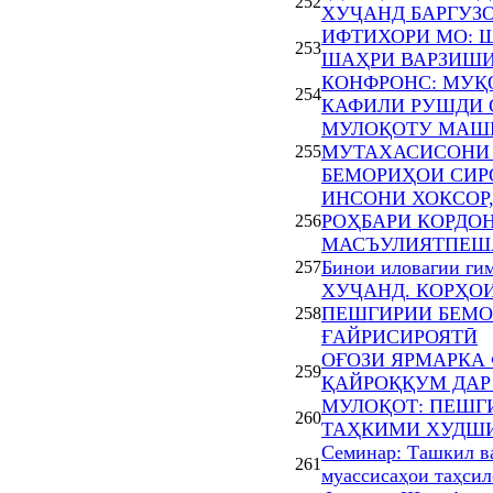
252
ХУҶАНД БАРГУЗ
ИФТИХОРИ МО: Ш
253
ШАҲРИ ВАРЗИШИ
КОНФРОНС: МУҚ
254
КАФИЛИ РУШДИ 
МУЛОҚОТУ МАШ
МУТАХАСИСОНИ 
255
БЕМОРИҲОИ СИР
ИНСОНИ ХОКСОР
РОҲБАРИ КОРДО
256
МАСЪУЛИЯТПЕША
Бинои иловагии ги
257
ХУҶАНД. КОРҲО
ПЕШГИРИИ БЕМО
258
ҒАЙРИСИРОЯТӢ
ОҒОЗИ ЯРМАРКА
259
ҚАЙРОҚҚУМ ДАР
МУЛОҚОТ: ПЕШГ
260
ТАҲКИМИ ХУДШ
Семинар: Ташкил ва
261
муассисаҳои таҳси