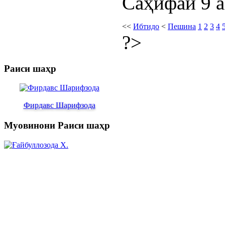
Саҳифаи 9 а
<<
Ибтидо
<
Пешина
1
2
3
4
?>
Раиси шаҳр
Фирдавс Шарифзода
Муовинони Раиси шаҳр