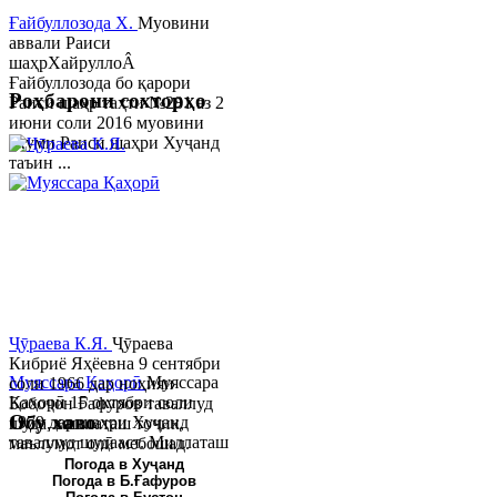
Ғайбуллозода Х.
Муовини
аввали Раиси
шаҳрХайруллоÂ
Ғайбуллозода бо қарори
Роҳбарони сохторҳо
Раиси шаҳр таҳти №281 аз 2
июни соли 2016 муовини
якуми Раиси шаҳри Хуҷанд
таъин ...
Ҷӯраева К.Я.
Ҷӯраева
Кибриё Яҳёевна 9 сентябри
Муяссара Қаҳорӣ
Муяссара
соли 1966 дар ноҳияи
Қаҳорӣ 15 октябри соли
Бобоҷон Ғафуров таваллуд
Обу хаво
1979 дар шаҳри Хуҷанд
шуда, миллаташ тоҷик,
таваллуд шудааст. Миллаташ
маълумот олӣ мебошад.
тоҷик. Маълумот олӣ. Соли
Соли 1997 Донишг...
Погода в Хуҷанд
Погода в Б.Ғафуров
2002 Донишгоҳи давлатии