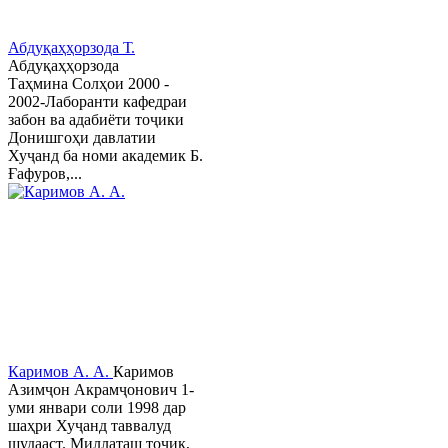
Абдуқаҳҳорзода Т.
Абдуқаҳҳорзода
Таҳмина Солҳои 2000 -
2002-Лаборанти кафедраи
забон ва адабиёти тоҷики
Донишгоҳи давлатии
Хуҷанд ба номи академик Б.
Ғафуров,...
Каримов А. А.
Каримов
Азимҷон Акрамҷонович 1-
уми январи соли 1998 дар
шаҳри Хуҷанд таввалуд
шудааст. Миллаташ тоҷик,