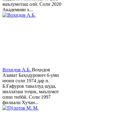
маълумоташ олӣ. Соли 2020
Академияи х...
Воҳидов А.Б.
Воҳидов
Азамат Баҳодурович 6-уми
июни соли 1974 дар н.
Б.Ғафуров таваллуд шуда,
миллаташ тоҷик, маълумот
олии тиббӣ. Соли 1997
филиали Хучан...