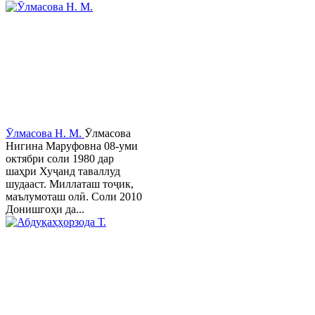
Ӯлмасова Н. М.
Ӯлмасова
Нигина Маруфовна 08-уми
октябри соли 1980 дар
шаҳри Хуҷанд таваллуд
шудааст. Миллаташ тоҷик,
маълумоташ олӣ. Соли 2010
Донишгоҳи да...