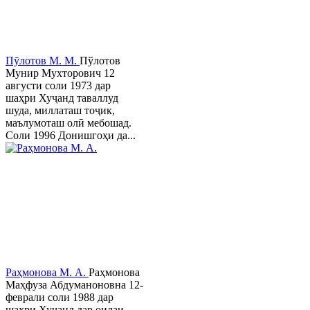
Пӯлотов М. М.
Пўлотов
Мунир Мухторович 12
августи соли 1973 дар
шаҳри Хуҷанд таваллуд
шуда, миллаташ тоҷик,
маълумоташ олӣ мебошад.
Соли 1996 Донишгоҳи да...
Раҳмонова М. А.
Раҳмонова
Маҳфуза Абдуманоновна 12-
феврали соли 1988 дар
шаҳри Хуҷанд дар оилаи