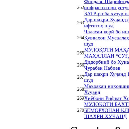
Фирдавс Шарифзода
инфрасохтори усту
262
БАТР-ро ба ҳузур п
Дар шаҳри Хуҷанд 
263
ифтитоҳ шуд
Ҷаласаи корӣ бо и
Қувваҳои Мусаллаҳ
264
шуд
МУЛОҚОТИ МАҲА
265
МАҲАЛЛАИ “СУҒ
Дидорбинӣ бо Ҳуна
266
Ҷӯрабек Набиев
Дар шаҳри Хуҷанд 
267
шуд
Маъракаи ниҳолшин
268
Хуҷанд
Хиёбони Рифъат Ҳо
269
МУЛОҚОТИ БАХТ
БЕМОРХОНАИ КЛ
270
ШАҲРИ ХУҶАНД