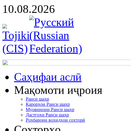
10.08.2026
Cаҳифаи аслӣ
Мақомоти иҷроия
Раиси шаҳр
Қарорҳои Раиси шаҳр
Муовинони Раиси шаҳр
Дастгоҳи Раиси шаҳр
Роҳбарони воҳидҳои сохторӣ
Сохторҳо