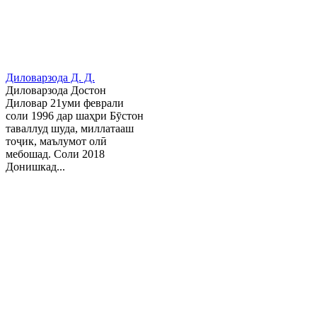
Диловарзода Д. Д.
Диловарзода Достон
Диловар 21уми феврали
соли 1996 дар шаҳри Бӯстон
таваллуд шуда, миллатааш
тоҷик, маълумот олӣ
мебошад. Соли 2018
Донишкад...