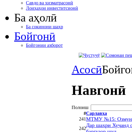
Савдо ва хизматрасонӣ
Лоиҳаҳои инвеститсионӣ
Ба аҳолӣ
Ба сокинони шаҳр
Бойгонӣ
Бойгонии ахборот
Асосӣ
Бойго
Навгонӣ
Полоиш
#
Сарлавҳа
МТМУ №15: Озмуни 
241
Дар шаҳри Хуҷанд о
242
баргузор шуд