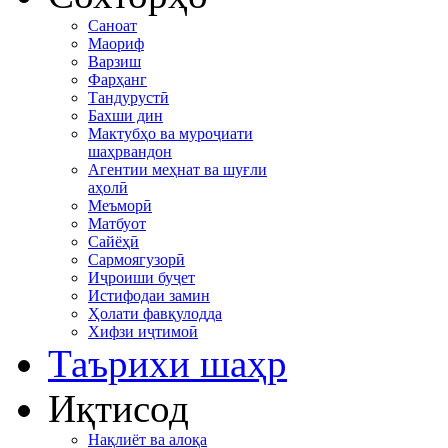
Саноат
Маориф
Варзиш
Фарҳанг
Тандурустӣ
Бахши дин
Мактубҳо ва муроҷиати
шаҳрвандон
Агентии меҳнат ва шуғли
аҳолӣ
Меъморӣ
Матбуот
Сайёҳӣ
Сармоягузорӣ
Иҷроиши буҷет
Истифодаи замин
Ҳолати фавқулодда
Хифзи иҷтимоӣ
Таърихи шаҳр
Иқтисод
Нақлиёт ва алоқа