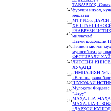
ТАВАҶҶУҲ: Санаҳои
фурӯши ниҳол, куча
243
мешавад
МТТ №36: ДАРСИ
244
ХЕШТАНШИНОС
“НАВРӮЗИ ИСТИҚЛО
245
миллатем!
Паёми шодбошии Пр
Пешвои миллат муҳ
246
муносибати фарора
ФЕСТИВАЛИ ХАЙР
ЛИТСЕЙИ ИННОВ
247
ХУҶАНД
ГИМНАЗИЯИ №4: М
248
«Ватанпарвар» барг
ШУКУФАИ ИСТИҚЛОЛ
249
Мулоқоти Фирдавс 
250
“Неру”
МАҲАЛ БА МАҲА
251
МАҲАЛЛАИ "БОФ
“ДАРҲОИ КУШОД