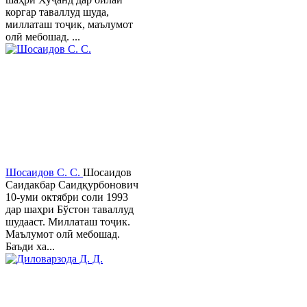
коргар таваллуд шуда,
миллаташ тоҷик, маълумот
олӣ мебошад. ...
Шосаидов С. С.
Шосаидов
Саидакбар Саидқурбонович
10-уми октябри соли 1993
дар шаҳри Бўстон таваллуд
шудааст. Миллаташ тоҷик.
Маълумот олӣ мебошад.
Баъди ха...