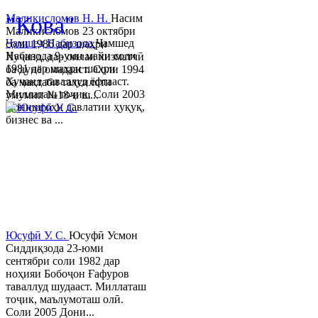
"Кова"
Маликисломов Н. Н.
Насим
Маликисломов 23 октябри
Ҷамшед Набизода
Ҷамшед
соли 1986 дар шаҳри
Набизода 9-уми майи соли
Хуҷанд, дар оилаи хизматчӣ
1981 дар шаҳри шаҳри
ба дунё омадааст. Соли 1994
Хуҷанд таваллуд ёфтааст.
ба мактаби таҳсилоти
Миллаташ тоҷик. Соли 2003
умумии №18-и ш...
Донишгоҳи давлатии ҳуқуқ,
бизнес ва ...
Юсуфӣ У. C.
Юсуфӣ Усмон
Сиддиқзода 23-юми
сентябри соли 1982 дар
ноҳияи Бобоҷон Ғафуров
таваллуд шудааст. Миллаташ
тоҷик, маълумоташ олӣ.
Соли 2005 Дони...