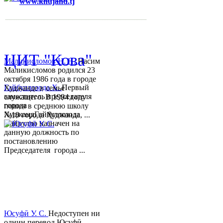
www.khujand.tj
,
e-mail:
mihd.khujand@gmail.com
© 2013-2018 Разработчик и 
ЦИТ "Кова"
Маликисломов Н. Н.
Насим
Маликисломов родился 23
октября 1986 года в городе
Гайбуллозода Х.
Первый
Худжанде в семье
заместитель председателя
служащего. В 1994 году
города
пошел в среднюю школу
ХуджандГайбуллозода
№18 города Худжанда, ...
Хайрулло назначен на
данную должность по
постановлению
Председателя города ...
Юсуфӣ У. C.
Недоступен ни
однин перевод.Юсуфӣ