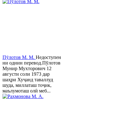
Пӯлотов М. М.
Недоступен
ни однин перевод.Пўлотов
Мунир Мухторович 12
августи соли 1973 дар
шаҳри Хуҷанд таваллуд
шуда, миллаташ тоҷик,
маълумоташ олӣ меб...