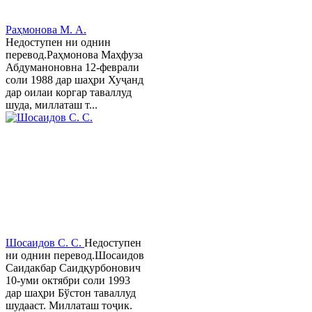
Раҳмонова М. А.
Недоступен ни однин
перевод.Раҳмонова Маҳфуза
Абдуманоновна 12-феврали
соли 1988 дар шаҳри Хуҷанд
дар оилаи коргар таваллуд
шуда, миллаташ т...
Шосаидов С. С.
Недоступен
ни однин перевод.Шосаидов
Саидакбар Саидқурбонович
10-уми октябри соли 1993
дар шаҳри Бўстон таваллуд
шудааст. Миллаташ тоҷик.