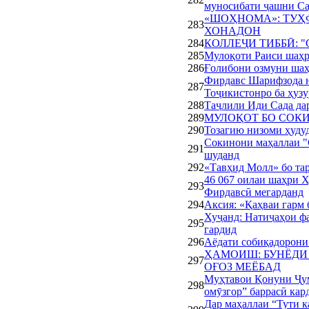
муносибати ҷашни Са
«ШОҲНОМА»: ТУҲ
283
ХОНАДОН
284
КОЛЛЕҶИ ТИББӢ: "Са
285
Мулоқоти Раиси шаҳр
286
Ғолибони озмуни шаҳ
Фирдавс Шарифзода н
287
Тоҷикистонро ба ҳузу
288
Таҷлили Иди Сада да
289
МУЛОҚОТ БО СОК
290
Тозагию низоми ҳуду
Сокинони маҳаллаи "
291
шуданд
292
«Тавҳид Молл» бо тар
46 067 оилаи шаҳри 
293
Фирдавсӣ мегарданд
294
Аксия: «Қаҳваи гарм 
Хуҷанд: Натиҷаҳои фа
295
гардид
296
Аёдати собиқадорони
ҲАМОИШ: БУНЁДИ
297
ОҒОЗ МЕЁБАД
Муҳтавои Қонуни Ҷум
298
омӯзгор” баррасӣ кар
Дар маҳаллаи “Тути 