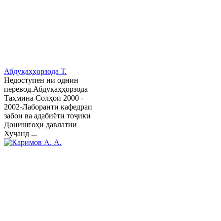
Абдуқаҳҳорзода Т.
Недоступен ни однин
перевод.Абдуқаҳҳорзода
Таҳмина Солҳои 2000 -
2002-Лаборанти кафедраи
забон ва адабиёти тоҷики
Донишгоҳи давлатии
Хуҷанд ...