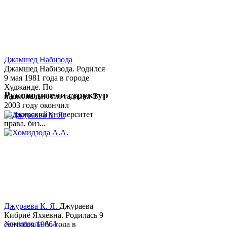
Джамшед Набизода
Джамшед Набизода. Родился
9 мая 1981 года в городе
Худжанде. По
Руководители структур
национальности таджик. В
2003 году окончил
Таджикский университет
права, биз...
Джураева К. Я.
Джураева
Кибриё Яхяевна. Родилась 9
Хомидзода А.А.
сентября 1966 года в