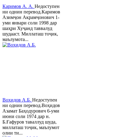
Каримов А. А.
Недоступен
ни однин перевод.Каримов
Азимҷон Акрамҷонович 1-
уми январи соли 1998 дар
шаҳри Хуҷанд таввалуд
шудааст. Миллаташ тоҷик,
маълумота...
Воҳидов А.Б.
Недоступен
ни однин перевод.Воҳидов
Азамат Баҳодурович 6-уми
июни соли 1974 дар н.
Б.Ғафуров таваллуд шуда,
миллаташ тоҷик, маълумот
олии ти...