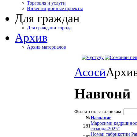
Торговля и услуги
Инвестиционные проекты
Для граждан
Для граждани города
Архив
Архив материалов
Асосӣ
Архи
Навгонӣ
Фильтр по заголовкам
№
Название
Маросими қадршинос
281
созанда-2025"
Номаи табрикотии Ра
282