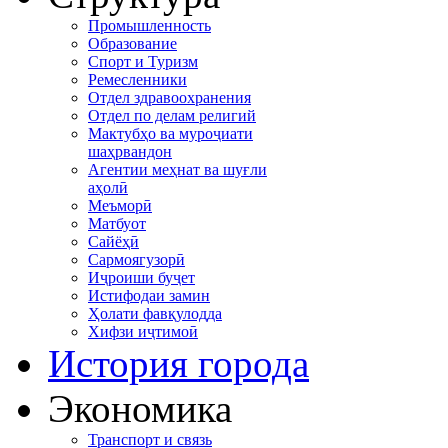
Промышленность
Образование
Спорт и Туризм
Ремесленники
Отдел здравоохранения
Отдел по делам религий
Мактубҳо ва муроҷиати
шаҳрвандон
Агентии меҳнат ва шуғли
аҳолӣ
Меъморӣ
Матбуот
Сайёҳӣ
Сармоягузорӣ
Иҷроиши буҷет
Истифодаи замин
Ҳолати фавқулодда
Хифзи иҷтимоӣ
История города
Экономика
Транспорт и связь