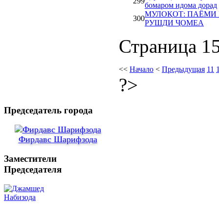
299
бомаром идома дорад
МУЛОҚОТ: ПАЁМИ
300
РУШДИ ҶОМЕА
Страница 15
<<
Начало
<
Предыдущая
11
?>
Председатель города
Фирдавс Шарифзода
Заместители
Председателя