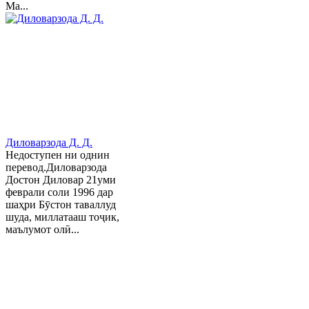
Ма...
Диловарзода Д. Д.
Недоступен ни однин
перевод.Диловарзода
Достон Диловар 21уми
феврали соли 1996 дар
шаҳри Бӯстон таваллуд
шуда, миллатааш тоҷик,
маълумот олӣ...