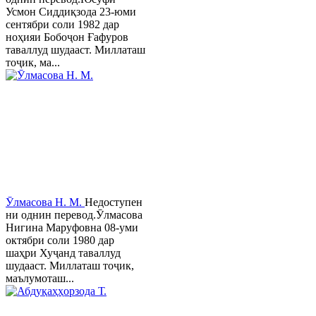
Усмон Сиддиқзода 23-юми
сентябри соли 1982 дар
ноҳияи Бобоҷон Ғафуров
таваллуд шудааст. Миллаташ
тоҷик, ма...
Ӯлмасова Н. М.
Недоступен
ни однин перевод.Ӯлмасова
Нигина Маруфовна 08-уми
октябри соли 1980 дар
шаҳри Хуҷанд таваллуд
шудааст. Миллаташ тоҷик,
маълумоташ...