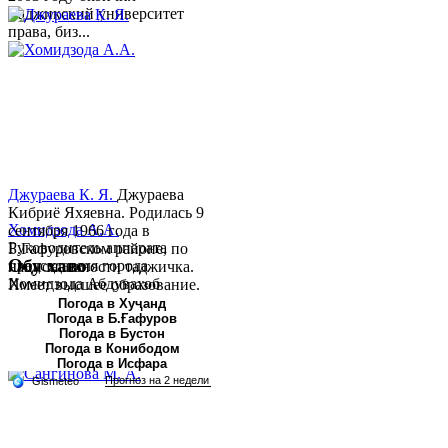
Таджикский университет
права, биз...
Джураева К. Я.
Джураева
Кибриё Яхяевна. Родилась 9
Хомидзода А.А.
сентября 1966 года в
Руководитель аппарата
Б.Гафуровском районе, по
Обу хаво
председателя города
национальности таджичка.
Хомидзода Абдувахоб
Имеет высшее образование.
Абдумаджид родился 8
В 1997 ...
Погода в Хуҷанд
Погода в Б.Ғафуров
июня 1978 года в городе
Погода в Бустон
Худжанде. По
Погода в Конибодом
национальности...
Погода в Исфара