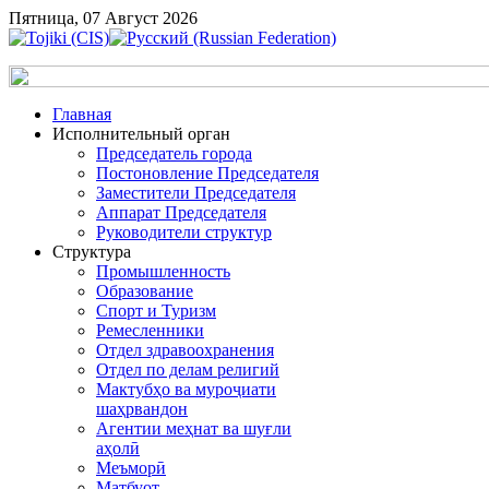
Пятница, 07 Август 2026
Главная
Исполнительный орган
Председатель города
Постоновление Председателя
Заместители Председателя
Аппарат Председателя
Руководители структур
Структура
Промышленность
Образование
Спорт и Туризм
Ремесленники
Отдел здравоохранения
Отдел по делам религий
Мактубҳо ва муроҷиати
шаҳрвандон
Агентии меҳнат ва шуғли
аҳолӣ
Меъморӣ
Матбуот