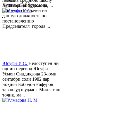
пошел в среднюю школу
ХуджандГайбуллозода
№18 города Худжанда, ...
Хайрулло назначен на
данную должность по
постановлению
Председателя города ...
Юсуфӣ У. C.
Недоступен ни
однин перевод.Юсуфӣ
Усмон Сиддиқзода 23-юми
сентябри соли 1982 дар
ноҳияи Бобоҷон Ғафуров
таваллуд шудааст. Миллаташ
тоҷик, ма...