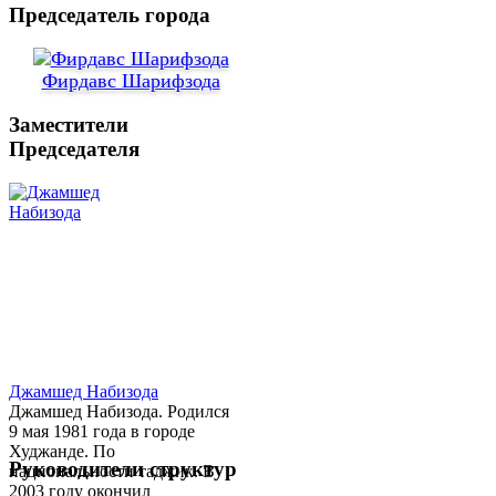
Председатель города
Фирдавс Шарифзода
Заместители
Председателя
Джамшед Набизода
Джамшед Набизода. Родился
9 мая 1981 года в городе
Худжанде. По
Руководители структур
национальности таджик. В
2003 году окончил