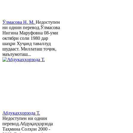
Ӯлмасова Н. М.
Недоступен
ни однин перевод.Ӯлмасова
Нигина Маруфовна 08-уми
октябри соли 1980 дар
шаҳри Хуҷанд таваллуд
шудааст. Миллаташ тоҷик,
маълумоташ...
Абдуқаҳҳорзода Т.
Недоступен ни однин
перевод.Абдуқаҳҳорзода
Таҳмина Солҳои 2000 -