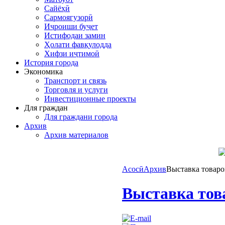
Сайёҳӣ
Сармоягузорӣ
Иҷроиши буҷет
Истифодаи замин
Ҳолати фавқулодда
Хифзи иҷтимоӣ
История города
Экономика
Транспорт и связь
Торговля и услуги
Инвестиционные проекты
Для граждан
Для граждани города
Архив
Архив материалов
Асосӣ
Архив
Выставка товаро
Выставка тов