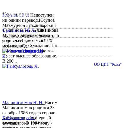
Контакты:
Юсупов М. З.
Недоступен
ни однин перевод.Юсупов
Республика Таджикистан, Согдийскый область,
Маъмурҷон Зулҳайдарович
Сангинова М. А.
Сангинова
1-уми июни соли 1981
город Худжанд, проспект Р.Набиева 39.
Муяссар Абдукахоровна
таваллуд шудааст. Миллаташ
родилась 15 октября 1979
тоҷик, маълумот олӣ
Тел:/
Факс
:
992 3422 6-02-44, 992 3422 6-74-28
года в городе Худжанде. По
мебошад. Соли...
национальности таджичка.
www.khujand.tj
,
e-mail:
mihd.khujand@gmail.com
Имеет высшее образование.
В 200...
© 2013-2018 Разработчик и техническая поддержка
ОО ЦИТ "Кова"
Маликисломов Н. Н.
Насим
Маликисломов родился 23
октября 1986 года в городе
Гайбуллозода Х.
Первый
Худжанде в семье
заместитель председателя
служащего. В 1994 году
города