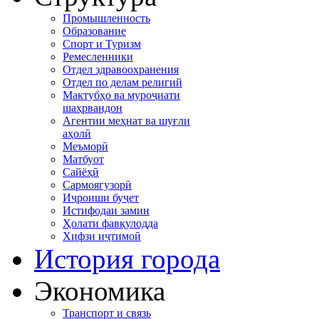
Промышленность
Образование
Спорт и Туризм
Ремесленники
Отдел здравоохранения
Отдел по делам религий
Мактубҳо ва муроҷиати
шаҳрвандон
Агентии меҳнат ва шуғли
аҳолӣ
Меъморӣ
Матбуот
Сайёҳӣ
Сармоягузорӣ
Иҷроиши буҷет
Истифодаи замин
Ҳолати фавқулодда
Хифзи иҷтимоӣ
История города
Экономика
Транспорт и связь