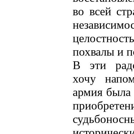
во всей стр
независим
целостнос
похвалы и п
В эти рад
хочу напом
армия была 
приобрете
судьбоно
историчес