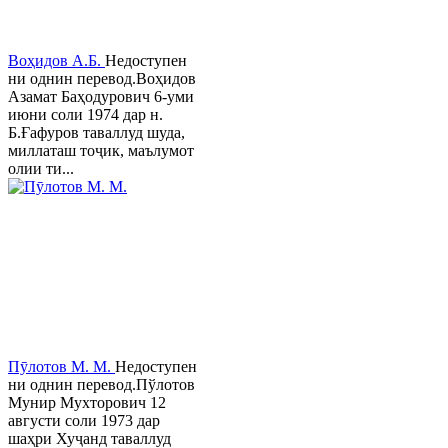
Воҳидов А.Б.
Недоступен
ни однин перевод.Воҳидов
Азамат Баҳодурович 6-уми
июни соли 1974 дар н.
Б.Ғафуров таваллуд шуда,
миллаташ тоҷик, маълумот
олии ти...
Пӯлотов М. М.
Недоступен
ни однин перевод.Пўлотов
Мунир Мухторович 12
августи соли 1973 дар
шаҳри Хуҷанд таваллуд