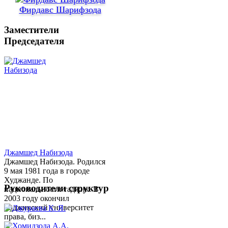
Фирдавс Шарифзода
Заместители
Председателя
Джамшед Набизода
Джамшед Набизода. Родился
9 мая 1981 года в городе
Худжанде. По
Руководители структур
национальности таджик. В
2003 году окончил
Таджикский университет
права, биз...