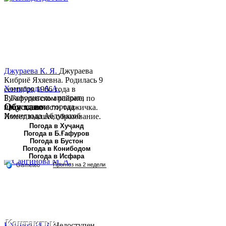
Джураева К. Я.
Джураева
Кибриё Яхяевна. Родилась 9
Хомидзода А.А.
сентября 1966 года в
Руководитель аппарата
Б.Гафуровском районе, по
Обу хаво
председателя города
национальности таджичка.
Хомидзода Абдувахоб
Имеет высшее образование.
Абдумаджид родился 8
В 1997 ...
Погода в Хуҷанд
Погода в Б.Ғафуров
июня 1978 года в городе
Погода в Бустон
Худжанде. По
Погода в Конибодом
национальности...
Погода в Исфара
Контакты:
Юсупов М. З.
Недоступен