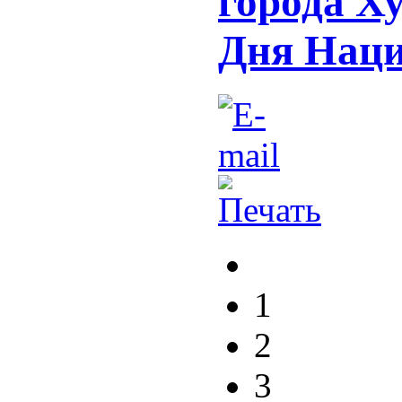
города Х
Дня Нац
1
2
3