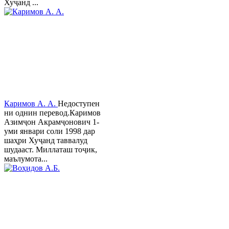
Хуҷанд ...
Каримов А. А.
Недоступен
ни однин перевод.Каримов
Азимҷон Акрамҷонович 1-
уми январи соли 1998 дар
шаҳри Хуҷанд таввалуд
шудааст. Миллаташ тоҷик,
маълумота...