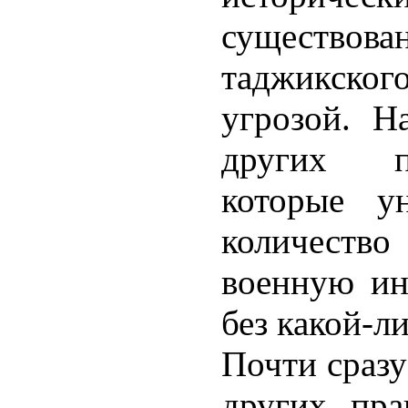
существ
таджикског
угрозой. Н
других по
которые ун
количество
военную инф
без какой-л
Почти сразу
других пра