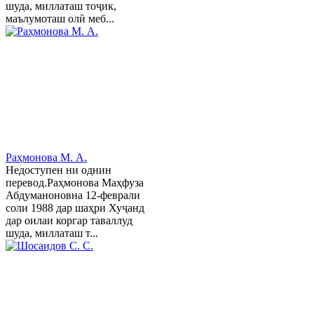
шуда, миллаташ тоҷик,
маълумоташ олӣ меб...
Раҳмонова М. А.
Недоступен ни однин
перевод.Раҳмонова Маҳфуза
Абдуманоновна 12-феврали
соли 1988 дар шаҳри Хуҷанд
дар оилаи коргар таваллуд
шуда, миллаташ т...