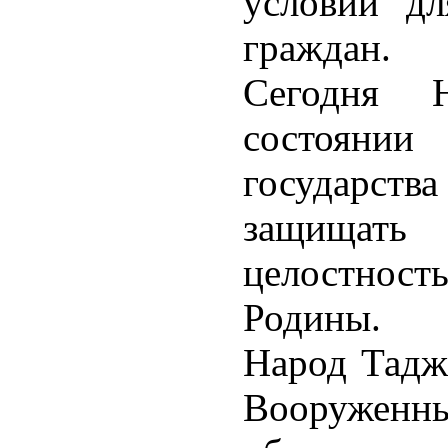
условий дл
граждан.
Сегодня 
состоянии 
государст
защищат
целостнос
Родины.
Народ Тадж
Вооруж