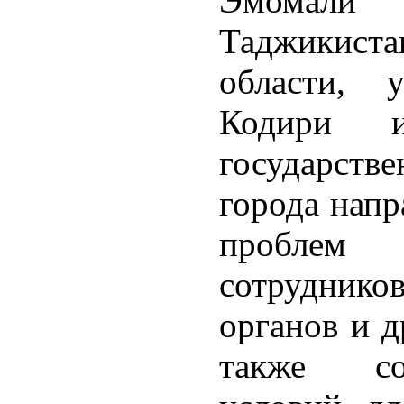
Эмомали Р
Таджикистан
области, 
Кодири и
государств
города напр
проблем
сотрудник
органов и д
также со