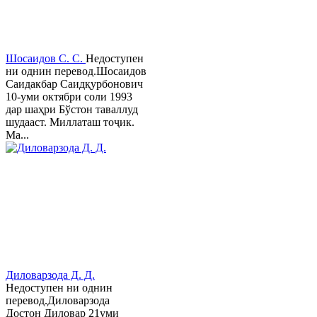
Шосаидов С. С.
Недоступен
ни однин перевод.Шосаидов
Саидакбар Саидқурбонович
10-уми октябри соли 1993
дар шаҳри Бўстон таваллуд
шудааст. Миллаташ тоҷик.
Ма...
Диловарзода Д. Д.
Недоступен ни однин
перевод.Диловарзода
Достон Диловар 21уми