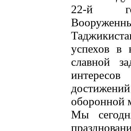
22-й го
Вооружен
Таджикиста
успехов в 
славной з
интересов 
достижен
оборонной 
Мы сегодн
празднован