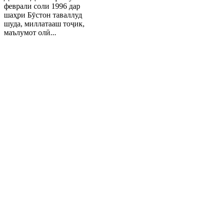
феврали соли 1996 дар
шаҳри Бӯстон таваллуд
шуда, миллатааш тоҷик,
маълумот олӣ...