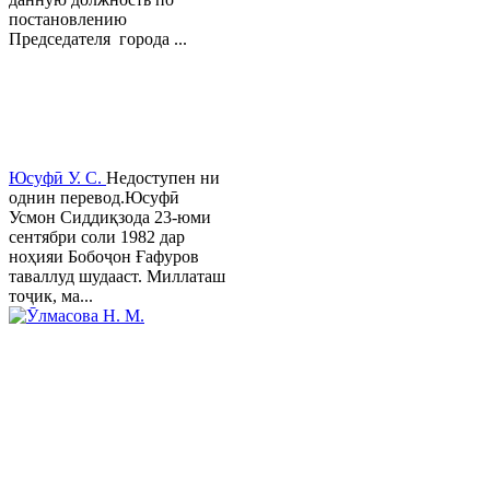
постановлению
Председателя города ...
Юсуфӣ У. C.
Недоступен ни
однин перевод.Юсуфӣ
Усмон Сиддиқзода 23-юми
сентябри соли 1982 дар
ноҳияи Бобоҷон Ғафуров
таваллуд шудааст. Миллаташ
тоҷик, ма...