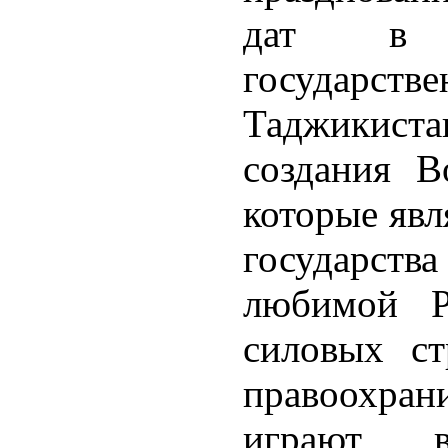
дат в 
государст
Таджикист
создания В
которые яв
государств
любимой Р
силовых ст
правоохран
играют 