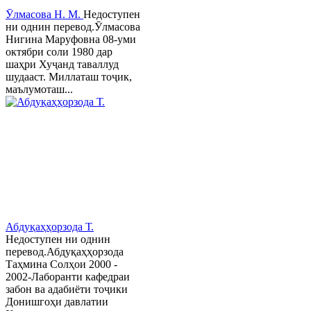
Ӯлмасова Н. М.
Недоступен
ни однин перевод.Ӯлмасова
Нигина Маруфовна 08-уми
октябри соли 1980 дар
шаҳри Хуҷанд таваллуд
шудааст. Миллаташ тоҷик,
маълумоташ...
Абдуқаҳҳорзода Т.
Недоступен ни однин
перевод.Абдуқаҳҳорзода
Таҳмина Солҳои 2000 -
2002-Лаборанти кафедраи
забон ва адабиёти тоҷики
Донишгоҳи давлатии