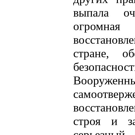
выпала о
огромная
восстановле
стране, об
безопасност
Вооружен
самоотве
восстанов
строя и з
серьезный