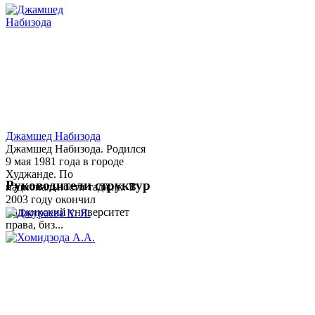
Джамшед Набизода
Джамшед Набизода. Родился
9 мая 1981 года в городе
Худжанде. По
Руководители структур
национальности таджик. В
2003 году окончил
Таджикский университет
права, биз...