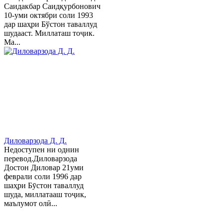
Саидакбар Саидқурбонович
10-уми октябри соли 1993
дар шаҳри Бўстон таваллуд
шудааст. Миллаташ тоҷик.
Ма...
Диловарзода Д. Д.
Недоступен ни однин
перевод.Диловарзода
Достон Диловар 21уми
феврали соли 1996 дар
шаҳри Бӯстон таваллуд
шуда, миллатааш тоҷик,
маълумот олӣ...