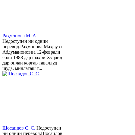
Раҳмонова М. А.
Недоступен ни однин
перевод.Раҳмонова Маҳфуза
Абдуманоновна 12-феврали
соли 1988 дар шаҳри Хуҷанд
дар оилаи коргар таваллуд
шуда, миллаташ т...
Шосаидов С. С.
Недоступен
ни однин перевод.Шосаидов