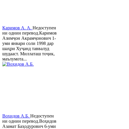
Каримов А. А.
Недоступен
ни однин перевод.Каримов
Азимҷон Акрамҷонович 1-
уми январи соли 1998 дар
шаҳри Хуҷанд таввалуд
шудааст. Миллаташ тоҷик,
маълумота...
Воҳидов А.Б.
Недоступен
ни однин перевод.Воҳидов
Азамат Баҳодурович 6-уми