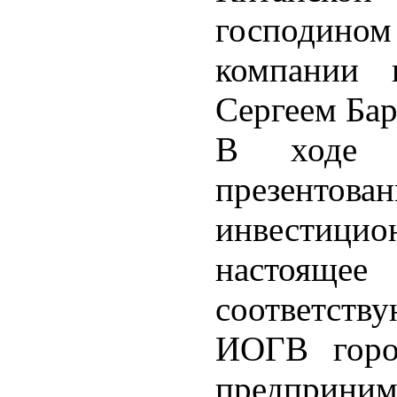
господино
компании 
Сергеем Ба
В ходе 
презен
инвестицио
настоящее
соответс
ИОГВ горо
предпри