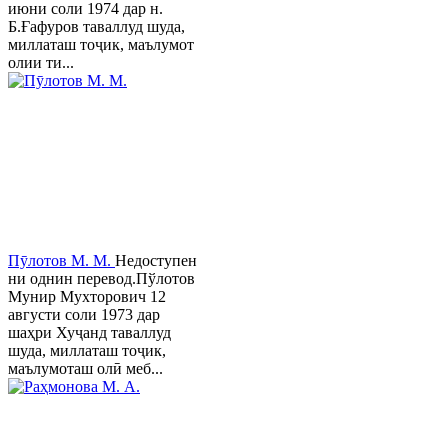
июни соли 1974 дар н.
Б.Ғафуров таваллуд шуда,
миллаташ тоҷик, маълумот
олии ти...
Пӯлотов М. М.
Недоступен
ни однин перевод.Пўлотов
Мунир Мухторович 12
августи соли 1973 дар
шаҳри Хуҷанд таваллуд
шуда, миллаташ тоҷик,
маълумоташ олӣ меб...