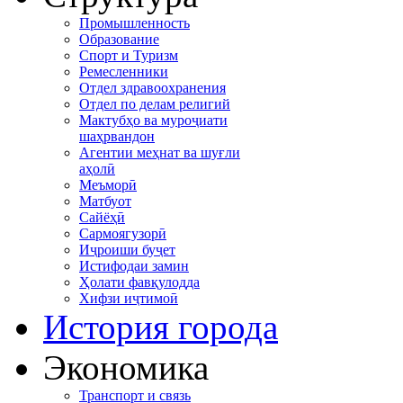
Промышленность
Образование
Спорт и Туризм
Ремесленники
Отдел здравоохранения
Отдел по делам религий
Мактубҳо ва муроҷиати
шаҳрвандон
Агентии меҳнат ва шуғли
аҳолӣ
Меъморӣ
Матбуот
Сайёҳӣ
Сармоягузорӣ
Иҷроиши буҷет
Истифодаи замин
Ҳолати фавқулодда
Хифзи иҷтимоӣ
История города
Экономика
Транспорт и связь