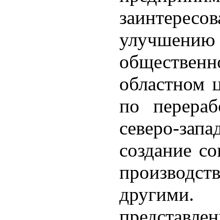
заинтерес
улучшению
обществе
областном ц
по перераб
северо-зап
создание со
производс
другими.
предста