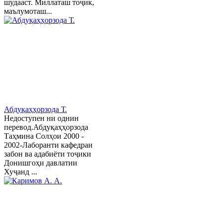
шудааст. Миллаташ тоҷик,
маълумоташ...
Абдуқаҳҳорзода Т.
Недоступен ни однин
перевод.Абдуқаҳҳорзода
Таҳмина Солҳои 2000 -
2002-Лаборанти кафедраи
забон ва адабиёти тоҷики
Донишгоҳи давлатии
Хуҷанд ...