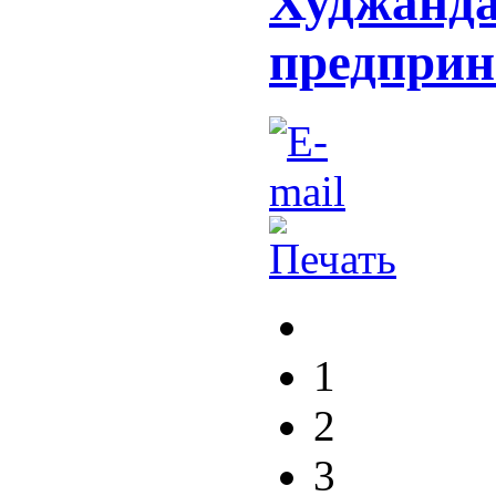
Худжанда
предпри
1
2
3