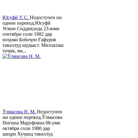
Юсуфӣ У. C.
Недоступен ни
однин перевод.Юсуфӣ
Усмон Сиддиқзода 23-юми
сентябри соли 1982 дар
ноҳияи Бобоҷон Ғафуров
таваллуд шудааст. Миллаташ
тоҷик, ма...
Ӯлмасова Н. М.
Недоступен
ни однин перевод.Ӯлмасова
Нигина Маруфовна 08-уми
октябри соли 1980 дар
шаҳри Хуҷанд таваллуд