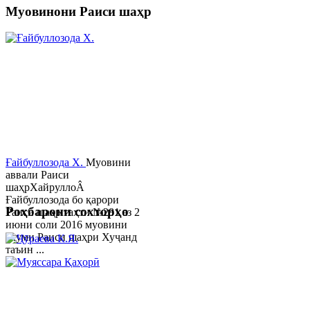
Муовинони Раиси шаҳр
Ғайбуллозода Х.
Муовини
аввали Раиси
шаҳрХайруллоÂ
Ғайбуллозода бо қарори
Роҳбарони сохторҳо
Раиси шаҳр таҳти №281 аз 2
июни соли 2016 муовини
якуми Раиси шаҳри Хуҷанд
таъин ...