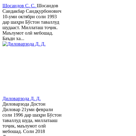
Шосаидов С. С.
Шосаидов
Саидакбар Саидқурбонович
10-уми октябри соли 1993
дар шаҳри Бўстон таваллуд
шудааст. Миллаташ тоҷик.
Маълумот олӣ мебошад.
Баъди ха...
Диловарзода Д. Д.
Диловарзода Достон
Диловар 21уми феврали
соли 1996 дар шаҳри Бӯстон
таваллуд шуда, миллатааш
тоҷик, маълумот олӣ
мебошад. Соли 2018