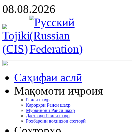
08.08.2026
Cаҳифаи аслӣ
Мақомоти иҷроия
Раиси шаҳр
Қарорҳои Раиси шаҳр
Муовинони Раиси шаҳр
Дастгоҳи Раиси шаҳр
Роҳбарони воҳидҳои сохторӣ
Сохторҳо