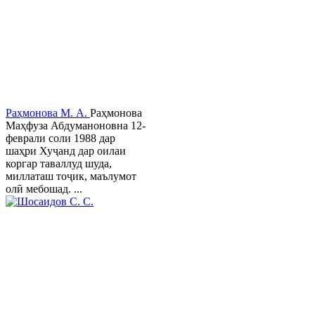
Раҳмонова М. А.
Раҳмонова
Маҳфуза Абдуманоновна 12-
феврали соли 1988 дар
шаҳри Хуҷанд дар оилаи
коргар таваллуд шуда,
миллаташ тоҷик, маълумот
олӣ мебошад. ...