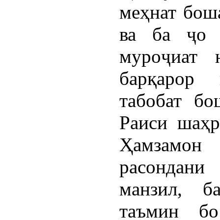
меҳнат бош
ва ба ҷо 
муроҷиат 
барқарор 
табобат бо
Раиси шаҳр
Ҳамзамон
расондани
манзил, б
таъмин бо