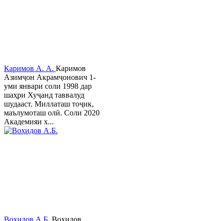
Каримов А. А.
Каримов
Азимҷон Акрамҷонович 1-
уми январи соли 1998 дар
шаҳри Хуҷанд таввалуд
шудааст. Миллаташ тоҷик,
маълумоташ олӣ. Соли 2020
Академияи х...
Воҳидов А.Б.
Воҳидов