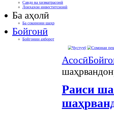
Савдо ва хизматрасонӣ
Лоиҳаҳои инвеститсионӣ
Ба аҳолӣ
Ба сокинони шаҳр
Бойгонӣ
Бойгонии ахборот
Асосӣ
Бойго
шаҳрвандон
Раиси ша
шаҳрванд