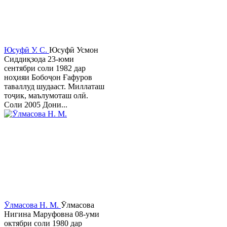
Юсуфӣ У. C.
Юсуфӣ Усмон
Сиддиқзода 23-юми
сентябри соли 1982 дар
ноҳияи Бобоҷон Ғафуров
таваллуд шудааст. Миллаташ
тоҷик, маълумоташ олӣ.
Соли 2005 Дони...
Ӯлмасова Н. М.
Ӯлмасова
Нигина Маруфовна 08-уми
октябри соли 1980 дар