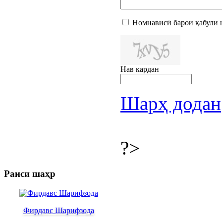
Номнависӣ барои қабули 
Нав кардан
Шарҳ додан
?>
Раиси шаҳр
Фирдавс Шарифзода