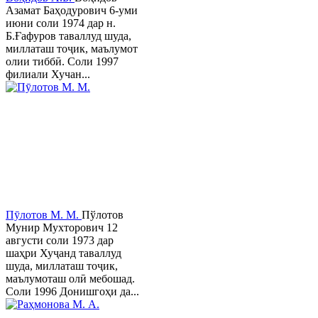
Азамат Баҳодурович 6-уми
июни соли 1974 дар н.
Б.Ғафуров таваллуд шуда,
миллаташ тоҷик, маълумот
олии тиббӣ. Соли 1997
филиали Хучан...
Пӯлотов М. М.
Пўлотов
Мунир Мухторович 12
августи соли 1973 дар
шаҳри Хуҷанд таваллуд
шуда, миллаташ тоҷик,
маълумоташ олӣ мебошад.
Соли 1996 Донишгоҳи да...