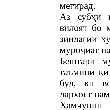
мегирад.
Аз субҳи 
вилоят бо 
зиндагии х
муроҷиат н
Бештари му
таъмини қи
буд, ки в
дархост нам
Ҳамчунин 