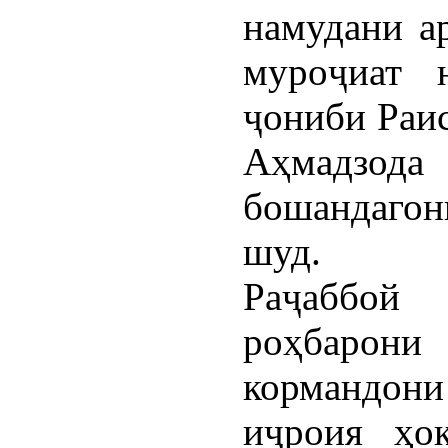
намудани а
муроҷиат 
ҷониби Раи
Аҳмадзода 
бошандаго
шуд.
Раҷаббой
роҳбарони
кормандо
иҷроия ҳо