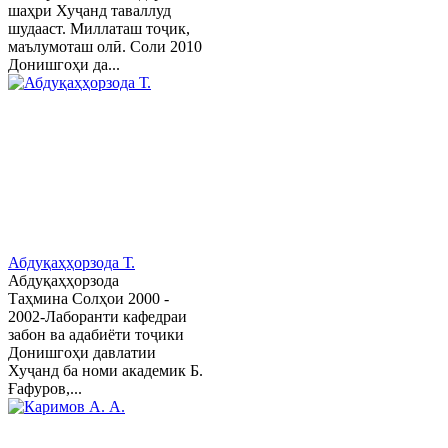
шаҳри Хуҷанд таваллуд
шудааст. Миллаташ тоҷик,
маълумоташ олӣ. Соли 2010
Донишгоҳи да...
Абдуқаҳҳорзода Т.
Абдуқаҳҳорзода
Таҳмина Солҳои 2000 -
2002-Лаборанти кафедраи
забон ва адабиёти тоҷики
Донишгоҳи давлатии
Хуҷанд ба номи академик Б.
Ғафуров,...