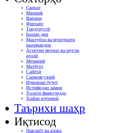
Саноат
Маориф
Варзиш
Фарҳанг
Тандурустӣ
Бахши дин
Мактубҳо ва муроҷиати
шаҳрвандон
Агентии меҳнат ва шуғли
аҳолӣ
Меъморӣ
Матбуот
Сайёҳӣ
Сармоягузорӣ
Иҷроиши буҷет
Истифодаи замин
Ҳолати фавқулодда
Хифзи иҷтимоӣ
Таърихи шаҳр
Иқтисод
Нақлиёт ва алоқа