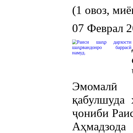
(1 овоз, миё
07 Феврал 
Эмомалӣ
қабулшуда 
ҷониби Раи
Аҳмадзода