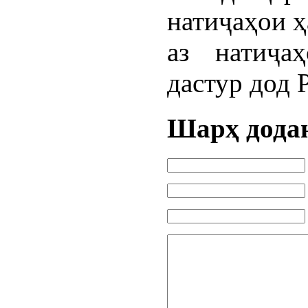
натиҷаҳои ҳ
аз натиҷа
дастур дод 
Шарҳ дода