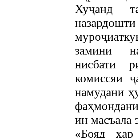
Хуҷанд т
назардошт
муроҷиатку
замини на
нисбати р
комиссяи ҷ
намудани ҳ
фаҳмондани
ин масъала 
«Бояд ҳар