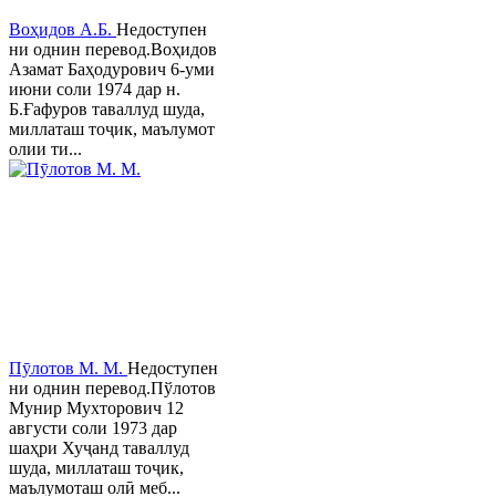
Воҳидов А.Б.
Недоступен
ни однин перевод.Воҳидов
Азамат Баҳодурович 6-уми
июни соли 1974 дар н.
Б.Ғафуров таваллуд шуда,
миллаташ тоҷик, маълумот
олии ти...
Пӯлотов М. М.
Недоступен
ни однин перевод.Пўлотов
Мунир Мухторович 12
августи соли 1973 дар
шаҳри Хуҷанд таваллуд
шуда, миллаташ тоҷик,
маълумоташ олӣ меб...