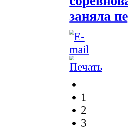
соревнов
заняла п
1
2
3