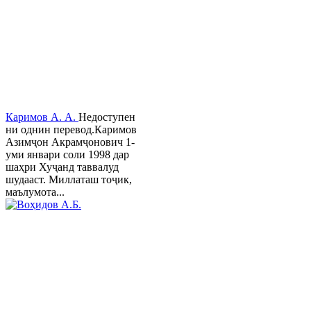
Каримов А. А.
Недоступен
ни однин перевод.Каримов
Азимҷон Акрамҷонович 1-
уми январи соли 1998 дар
шаҳри Хуҷанд таввалуд
шудааст. Миллаташ тоҷик,
маълумота...