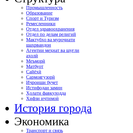
Промышленность
Образование
Спорт и Туризм
Ремесленники
Отдел здравоохранения
Отдел по делам религий
Мактубҳо ва муроҷиати
шаҳрвандон
Агентии меҳнат ва шуғли
аҳолӣ
Меъморӣ
Матбуот
Сайёҳӣ
Сармоягузорӣ
Иҷроиши буҷет
Истифодаи замин
Ҳолати фавқулодда
Хифзи иҷтимоӣ
История города
Экономика
Транспорт и связь