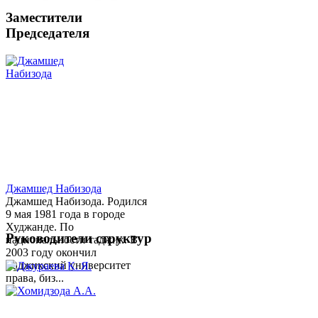
Заместители
Председателя
Джамшед Набизода
Джамшед Набизода. Родился
9 мая 1981 года в городе
Худжанде. По
Руководители структур
национальности таджик. В
2003 году окончил
Таджикский университет
права, биз...