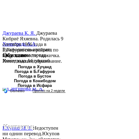
Джураева К. Я.
Джураева
Кибриё Яхяевна. Родилась 9
Хомидзода А.А.
сентября 1966 года в
Руководитель аппарата
Б.Гафуровском районе, по
Обу хаво
председателя города
национальности таджичка.
Хомидзода Абдувахоб
Имеет высшее образование.
Абдумаджид родился 8
В 1997 ...
Погода в Хуҷанд
Погода в Б.Ғафуров
июня 1978 года в городе
Погода в Бустон
Худжанде. По
Погода в Конибодом
национальности...
Погода в Исфара
Контакты:
Юсупов М. З.
Недоступен
ни однин перевод.Юсупов
Республика Таджикистан,