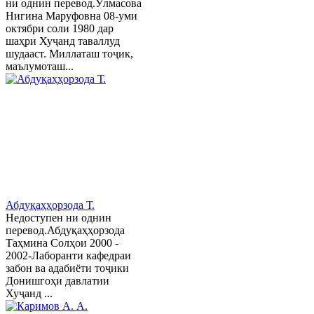
ни однин перевод.Ӯлмасова
Нигина Маруфовна 08-уми
октябри соли 1980 дар
шаҳри Хуҷанд таваллуд
шудааст. Миллаташ тоҷик,
маълумоташ...
Абдуқаҳҳорзода Т.
Недоступен ни однин
перевод.Абдуқаҳҳорзода
Таҳмина Солҳои 2000 -
2002-Лаборанти кафедраи
забон ва адабиёти тоҷики
Донишгоҳи давлатии
Хуҷанд ...