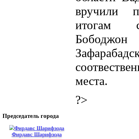
вручили п
итогам с
Бободжо
Зафара
соотвествен
места.
?>
Председатель города
Фирдавс Шарифзода