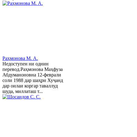
Раҳмонова М. А.
Недоступен ни однин
перевод.Раҳмонова Маҳфуза
Абдуманоновна 12-феврали
соли 1988 дар шаҳри Хуҷанд
дар оилаи коргар таваллуд
шуда, миллаташ т...