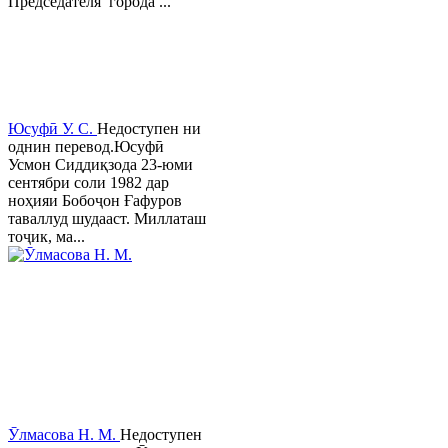
Председателя города ...
Юсуфӣ У. C.
Недоступен ни
однин перевод.Юсуфӣ
Усмон Сиддиқзода 23-юми
сентябри соли 1982 дар
ноҳияи Бобоҷон Ғафуров
таваллуд шудааст. Миллаташ
тоҷик, ма...
Ӯлмасова Н. М.
Недоступен