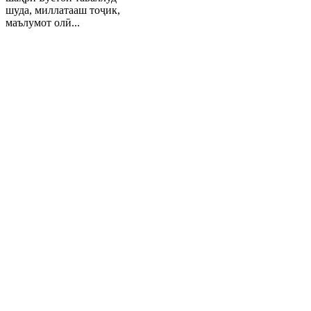
шуда, миллатааш тоҷик,
маълумот олӣ...