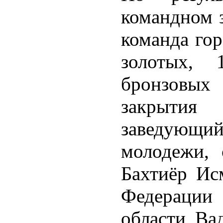
командном з
команда гор
золотых,
бронзовых
закрыти
заведующ
молодежи, 
Бахтиёр Ис
Федерации 
области Ва