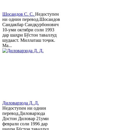
Шосаидов С. С.
Недоступен
ни однин перевод.Шосаидов
Саидакбар Саидқурбонович
10-уми октябри соли 1993
дар шаҳри Бўстон таваллуд
шудааст. Миллаташ тоҷик.
Ма...
Диловарзода Д. Д.
Недоступен ни однин
перевод.Диловарзода
Достон Диловар 21уми
феврали соли 1996 дар
шаҳри Бӯстон таваллуд