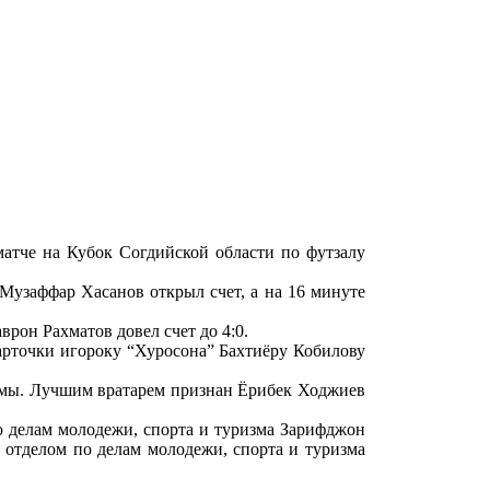
атче на Кубок Согдийской области по футзалу
Музаффар Хасанов открыл счет, а на 16 минуте
рон Рахматов довел счет до 4:0.
карточки игороку “Хуросона” Бахтиёру Кобилову
омы. Лучшим вратарем признан Ёрибек Ходжиев
о делам молодежи, спорта и туризма Зарифджон
отделом по делам молодежи, спорта и туризма