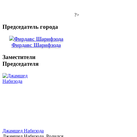
?>
Председатель города
Фирдавс Шарифзода
Заместители
Председателя
Джамшед Набизода
Джамшед Набизода. Родился