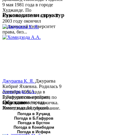
9 мая 1981 года в городе
Худжанде. По
Руководители структур
национальности таджик. В
2003 году окончил
Таджикский университет
права, биз...
Джураева К. Я.
Джураева
Кибриё Яхяевна. Родилась 9
Хомидзода А.А.
сентября 1966 года в
Руководитель аппарата
Б.Гафуровском районе, по
Обу хаво
председателя города
национальности таджичка.
Хомидзода Абдувахоб
Имеет высшее образование.
Абдумаджид родился 8
В 1997 ...
Погода в Хуҷанд
Погода в Б.Ғафуров
июня 1978 года в городе
Погода в Бустон
Худжанде. По
Погода в Конибодом
национальности...
Погода в Исфара