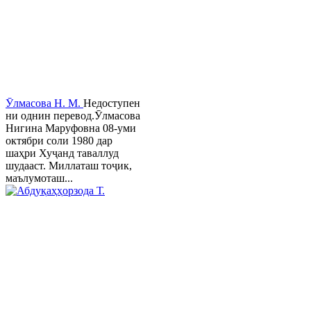
Ӯлмасова Н. М.
Недоступен
ни однин перевод.Ӯлмасова
Нигина Маруфовна 08-уми
октябри соли 1980 дар
шаҳри Хуҷанд таваллуд
шудааст. Миллаташ тоҷик,
маълумоташ...