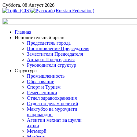
Суббота, 08 Август 2026
Главная
Исполнительный орган
Председатель города
Постоновление Председателя
Заместители Председателя
Аппарат Председателя
Руководители структур
Структура
Промышленность
Образование
Спорт и Туризм
Ремесленники
Отдел здравоохранения
Отдел по делам религий
Мактубҳо ва муроҷиати
шаҳрвандон
Агентии меҳнат ва шуғли
аҳолӣ
Меъморӣ
Матбуот