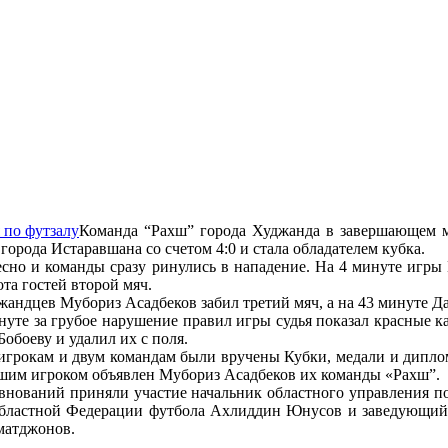
Команда “Рахш” города Худжанда в завершающем м
города Истаравшана со счетом 4:0 и стала обладателем кубка.
сно и команды сразу ринулись в нападение. На 4 минуте игры 
та гостей второй мяч.
жандцев Мубориз Асадбеков забил третий мяч, а на 43 минуте Дав
нуте за грубое нарушение правил игры судья показал красные 
обоеву и удалил их с поля.
игрокам и двум командам были вручены Кубки, медали и дипл
чшим игроком объявлен Мубориз Асадбеков их команды «Рахш”.
внований приняли участие начальник областного управления п
областной Федерации футбола Ахлиддин Юнусов и заведующий 
матджонов.