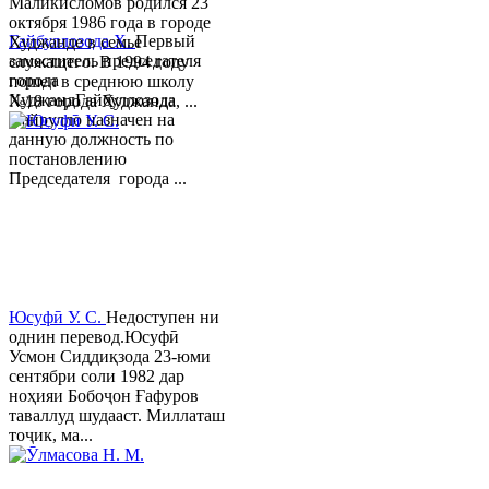
Маликисломов родился 23
октября 1986 года в городе
Гайбуллозода Х.
Первый
Худжанде в семье
заместитель председателя
служащего. В 1994 году
города
пошел в среднюю школу
ХуджандГайбуллозода
№18 города Худжанда, ...
Хайрулло назначен на
данную должность по
постановлению
Председателя города ...
Юсуфӣ У. C.
Недоступен ни
однин перевод.Юсуфӣ
Усмон Сиддиқзода 23-юми
сентябри соли 1982 дар
ноҳияи Бобоҷон Ғафуров
таваллуд шудааст. Миллаташ
тоҷик, ма...