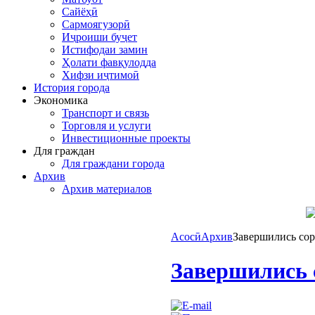
Сайёҳӣ
Сармоягузорӣ
Иҷроиши буҷет
Истифодаи замин
Ҳолати фавқулодда
Хифзи иҷтимоӣ
История города
Экономика
Транспорт и связь
Торговля и услуги
Инвестиционные проекты
Для граждан
Для граждани города
Архив
Архив материалов
Асосӣ
Архив
Завершились сор
Завершились 