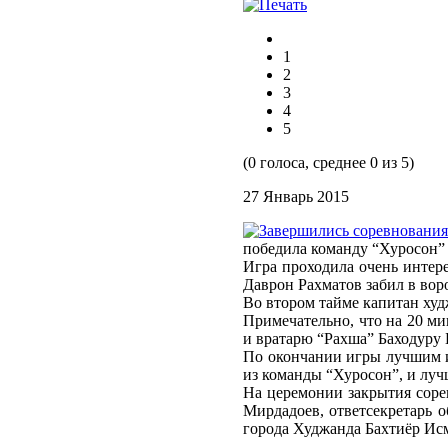
1
2
3
4
5
(0 голоса, среднее 0 из 5)
27 Январь 2015
победила команду “Хуросон” 
Игра проходила очень интере
Даврон Рахматов забил в воро
Во втором тайме капитан худ
Примечательно, что на 20 ми
и вратарю “Рахша” Баходуру Б
По окончании игры лучшим 
из команды “Хуросон”, и лу
На церемонии закрытия соре
Мирдадоев, ответсекретарь 
города Худжанда Бахтиёр Ис