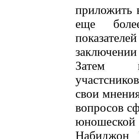
приложить в
еще боле
показателей
заключении
Затем в
участснико
свои мнени
вопросов сф
юношеской
Набиджон 