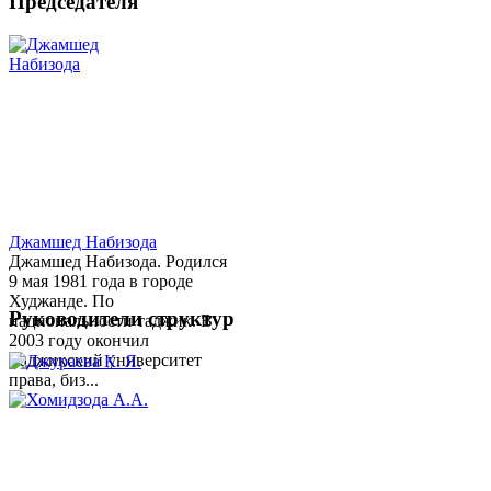
Председателя
Джамшед Набизода
Джамшед Набизода. Родился
9 мая 1981 года в городе
Худжанде. По
Руководители структур
национальности таджик. В
2003 году окончил
Таджикский университет
права, биз...