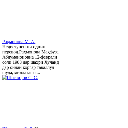
Раҳмонова М. А.
Недоступен ни однин
перевод.Раҳмонова Маҳфуза
Абдуманоновна 12-феврали
соли 1988 дар шаҳри Хуҷанд
дар оилаи коргар таваллуд
шуда, миллаташ т...