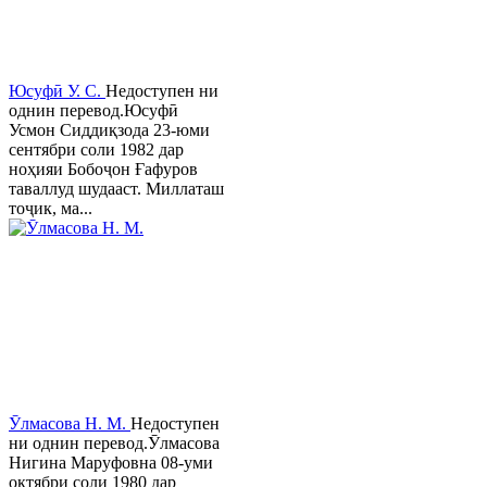
Юсуфӣ У. C.
Недоступен ни
однин перевод.Юсуфӣ
Усмон Сиддиқзода 23-юми
сентябри соли 1982 дар
ноҳияи Бобоҷон Ғафуров
таваллуд шудааст. Миллаташ
тоҷик, ма...
Ӯлмасова Н. М.
Недоступен
ни однин перевод.Ӯлмасова
Нигина Маруфовна 08-уми
октябри соли 1980 дар