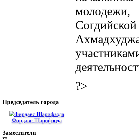
молодежи
Согдийско
Ахмадхуд
участникам
деятельност
?>
Председатель города
Фирдавс Шарифзода
Заместители