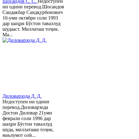
Шосаидов С. С.
Недоступен
ни однин перевод.Шосаидов
Саидакбар Саидқурбонович
10-уми октябри соли 1993
дар шаҳри Бўстон таваллуд
шудааст. Миллаташ тоҷик.
Ма...
Диловарзода Д. Д.
Недоступен ни однин
перевод.Диловарзода
Достон Диловар 21уми
феврали соли 1996 дар
шаҳри Бӯстон таваллуд
шуда, миллатааш тоҷик,
маълумот олӣ...