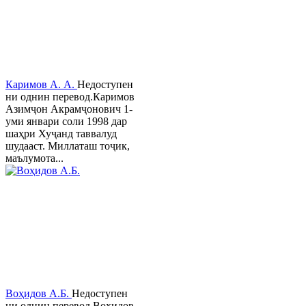
Каримов А. А.
Недоступен
ни однин перевод.Каримов
Азимҷон Акрамҷонович 1-
уми январи соли 1998 дар
шаҳри Хуҷанд таввалуд
шудааст. Миллаташ тоҷик,
маълумота...
Воҳидов А.Б.
Недоступен
ни однин перевод.Воҳидов