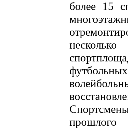
более 15 с
многоэтаж
отремонтир
нескол
спортпло
футбольн
волейбо
восстановле
Спортсме
прошлого