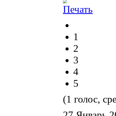
1
2
3
4
5
(1 голос, ср
27 Январь 2