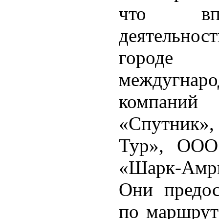
что впе
деятельно
городе
междугна
компаний
«Спутник»
Тур», ООО
«Шарк-Амри
Они предос
по маршрут