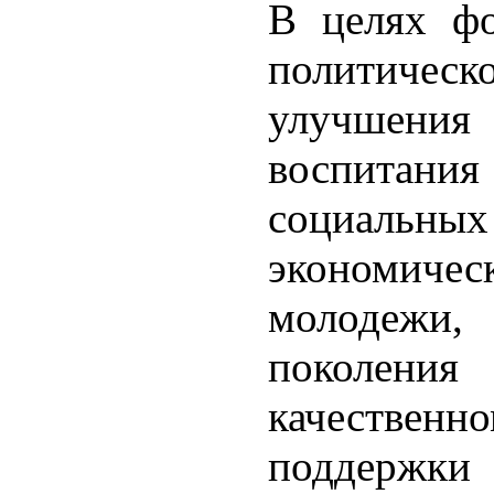
В целях фо
политиче
улучшен
воспитани
социаль
экономиче
молодежи
поколе
качестве
поддержки