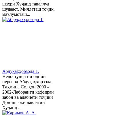
шаҳри Хуҷанд таваллуд
шудааст. Миллаташ тоҷик,
маълумоташ...
Абдуқаҳҳорзода Т.
Недоступен ни однин
перевод.Абдуқаҳҳорзода
Таҳмина Солҳои 2000 -
2002-Лаборанти кафедраи
забон ва адабиёти тоҷики
Донишгоҳи давлатии
Хуҷанд ...