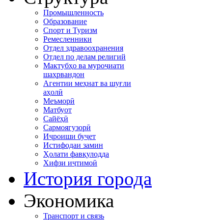
Промышленность
Образование
Спорт и Туризм
Ремесленники
Отдел здравоохранения
Отдел по делам религий
Мактубҳо ва муроҷиати
шаҳрвандон
Агентии меҳнат ва шуғли
аҳолӣ
Меъморӣ
Матбуот
Сайёҳӣ
Сармоягузорӣ
Иҷроиши буҷет
Истифодаи замин
Ҳолати фавқулодда
Хифзи иҷтимоӣ
История города
Экономика
Транспорт и связь