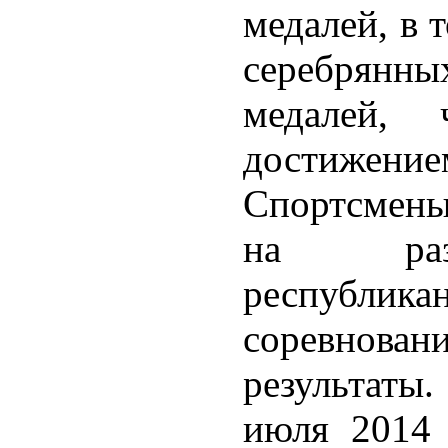
медалей, в 
серебрян
медалей, 
достижение
Спортсмены
на разл
республик
соревнован
результаты
июля 2014 