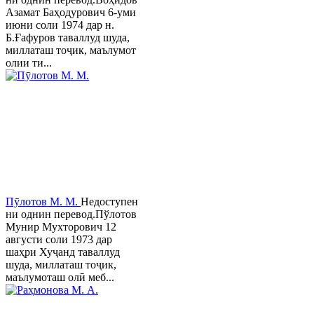
Азамат Баҳодурович 6-уми
июни соли 1974 дар н.
Б.Ғафуров таваллуд шуда,
миллаташ тоҷик, маълумот
олии ти...
Пӯлотов М. М.
Недоступен
ни однин перевод.Пўлотов
Мунир Мухторович 12
августи соли 1973 дар
шаҳри Хуҷанд таваллуд
шуда, миллаташ тоҷик,
маълумоташ олӣ меб...