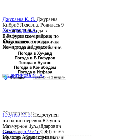
Джураева К. Я.
Джураева
Кибриё Яхяевна. Родилась 9
Хомидзода А.А.
сентября 1966 года в
Руководитель аппарата
Б.Гафуровском районе, по
Обу хаво
председателя города
национальности таджичка.
Хомидзода Абдувахоб
Имеет высшее образование.
Абдумаджид родился 8
В 1997 ...
Погода в Хуҷанд
Погода в Б.Ғафуров
июня 1978 года в городе
Погода в Бустон
Худжанде. По
Погода в Конибодом
национальности...
Погода в Исфара
Контакты:
Юсупов М. З.
Недоступен
ни однин перевод.Юсупов
Республика Таджикистан,
Маъмурҷон Зулҳайдарович
Согдийскый область,
Сангинова М. А.
Сангинова
1-уми июни соли 1981
Муяссар Абдукахоровна
таваллуд шудааст. Миллаташ