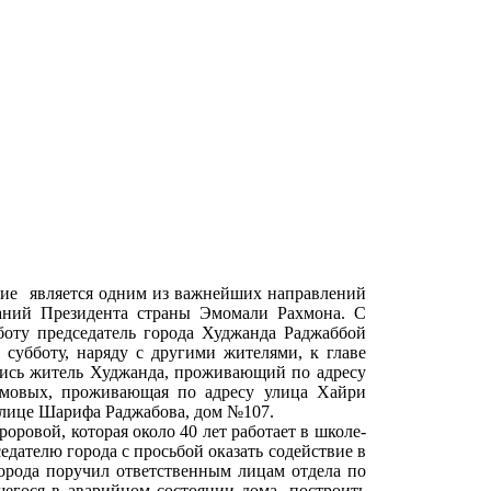
ние является одним из важнейших направлений
аний Президента страны Эмомали Рахмона. С
оту председатель города Худжанда Раджаббой
убботу, наряду с другими жителями, к главе
лись житель Худжанда, проживающий по адресу
имовых, проживающая по адресу улица Хайри
лице Шарифа Раджабова, дом №107.
ровой, которая около 40 лет работает в школе-
едателю города с просьбой оказать содействие в
орода поручил ответственным лицам отдела по
егося в аварийном состоянии дома, построить