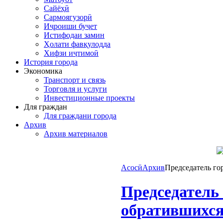
Сайёҳӣ
Сармоягузорӣ
Иҷроиши буҷет
Истифодаи замин
Ҳолати фавқулодда
Хифзи иҷтимоӣ
История города
Экономика
Транспорт и связь
Торговля и услуги
Инвестиционные проекты
Для граждан
Для граждани города
Архив
Архив материалов
Асосӣ
Архив
Председатель го
Председатель
обратившихся