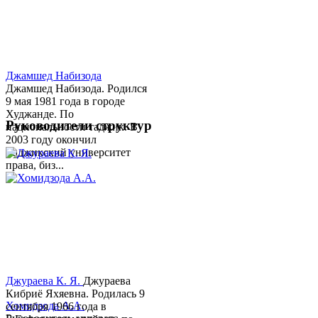
Джамшед Набизода
Джамшед Набизода. Родился
9 мая 1981 года в городе
Худжанде. По
Руководители структур
национальности таджик. В
2003 году окончил
Таджикский университет
права, биз...
Джураева К. Я.
Джураева
Кибриё Яхяевна. Родилась 9
Хомидзода А.А.
сентября 1966 года в