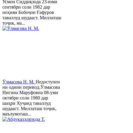
Усмон Сиддиқзода 23-юми
сентябри соли 1982 дар
ноҳияи Бобоҷон Ғафуров
таваллуд шудааст. Миллаташ
тоҷик, ма...
Ӯлмасова Н. М.
Недоступен
ни однин перевод.Ӯлмасова
Нигина Маруфовна 08-уми
октябри соли 1980 дар
шаҳри Хуҷанд таваллуд
шудааст. Миллаташ тоҷик,
маълумоташ...