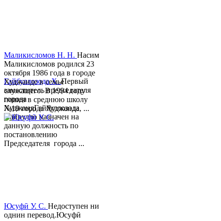
Маликисломов Н. Н.
Насим
Маликисломов родился 23
октября 1986 года в городе
Гайбуллозода Х.
Первый
Худжанде в семье
заместитель председателя
служащего. В 1994 году
города
пошел в среднюю школу
ХуджандГайбуллозода
№18 города Худжанда, ...
Хайрулло назначен на
данную должность по
постановлению
Председателя города ...
Юсуфӣ У. C.
Недоступен ни
однин перевод.Юсуфӣ