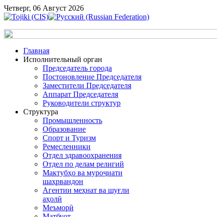
Четверг, 06 Август 2026
Главная
Исполнительный орган
Председатель города
Постоновление Председателя
Заместители Председателя
Аппарат Председателя
Руководители структур
Структура
Промышленность
Образование
Спорт и Туризм
Ремесленники
Отдел здравоохранения
Отдел по делам религий
Мактубҳо ва муроҷиати
шаҳрвандон
Агентии меҳнат ва шуғли
аҳолӣ
Меъморӣ
Матбуот