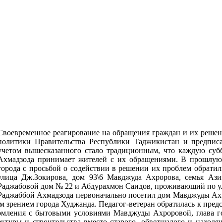
Своевременное реагирование на обращения граждан и их реше
политики Правительства Республики Таджикистан и предпис
учетом вышесказанного стало традиционным, что каждую субб
Ахмадзода принимает жителей с их обращениями. В прошлую с
города с просьбой о содействии в решении их проблем обрати
улица Дж.Зокирова, дом 93\6 Мавджуда Ахророва, семья Аз
Раджабовой дом № 22 и Абдурахмон Саидов, проживающий по у
Раджаббой Ахмадзода первоначально посетил дом Мавджуды Ахро
м зрением города Худжанда. Педагог-ветеран обратилась к предс
комления с бытовыми условиями Мавджуды Ахроровой, глава г
туры и строительства вместо старого, обветшалого и находящ