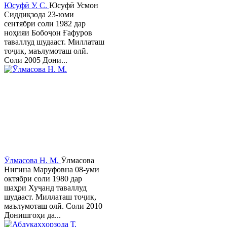
Юсуфӣ У. C.
Юсуфӣ Усмон
Сиддиқзода 23-юми
сентябри соли 1982 дар
ноҳияи Бобоҷон Ғафуров
таваллуд шудааст. Миллаташ
тоҷик, маълумоташ олӣ.
Соли 2005 Дони...
Ӯлмасова Н. М.
Ӯлмасова
Нигина Маруфовна 08-уми
октябри соли 1980 дар
шаҳри Хуҷанд таваллуд
шудааст. Миллаташ тоҷик,
маълумоташ олӣ. Соли 2010
Донишгоҳи да...