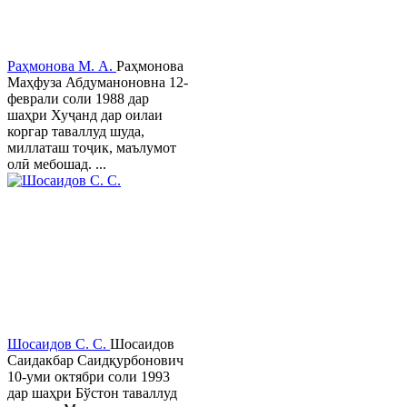
Раҳмонова М. А.
Раҳмонова
Маҳфуза Абдуманоновна 12-
феврали соли 1988 дар
шаҳри Хуҷанд дар оилаи
коргар таваллуд шуда,
миллаташ тоҷик, маълумот
олӣ мебошад. ...
Шосаидов С. С.
Шосаидов
Саидакбар Саидқурбонович
10-уми октябри соли 1993
дар шаҳри Бўстон таваллуд