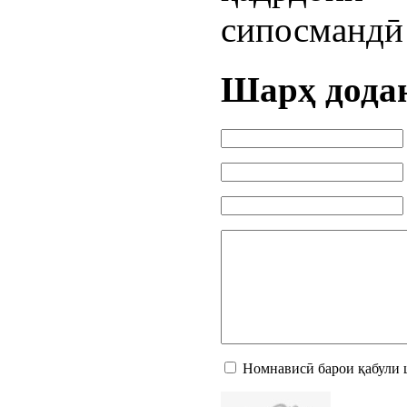
сипосмандӣ
Шарҳ дода
Номнависӣ барои қабули 