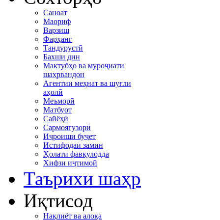
Саноат
Маориф
Варзиш
Фарҳанг
Тандурустӣ
Бахши дин
Мактубҳо ва муроҷиати
шаҳрвандон
Агентии меҳнат ва шуғли
аҳолӣ
Меъморӣ
Матбуот
Сайёҳӣ
Сармоягузорӣ
Иҷроиши буҷет
Истифодаи замин
Ҳолати фавқулодда
Хифзи иҷтимоӣ
Таърихи шаҳр
Иқтисод
Нақлиёт ва алоқа