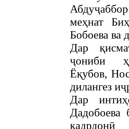
Абдуҷаббо
меҳнат Биҳ
Бобоева ва 
Дар қисма
ҷониби ҳ
Ёқубов, Но
дилангез иҷ
Дар интиҳ
Дадобоева 
қадрдон