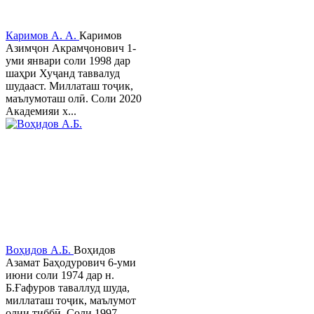
Каримов А. А.
Каримов
Азимҷон Акрамҷонович 1-
уми январи соли 1998 дар
шаҳри Хуҷанд таввалуд
шудааст. Миллаташ тоҷик,
маълумоташ олӣ. Соли 2020
Академияи х...
Воҳидов А.Б.
Воҳидов
Азамат Баҳодурович 6-уми
июни соли 1974 дар н.
Б.Ғафуров таваллуд шуда,
миллаташ тоҷик, маълумот
олии тиббӣ. Соли 1997