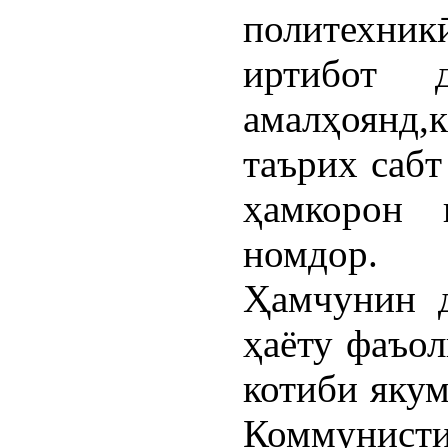
политехни
иртибот 
амалҳоянд,
таърих сабт
ҳамкорон 
номдор.
Ҳамчунин д
ҳаёту фаъо
котиби яку
Коммуни