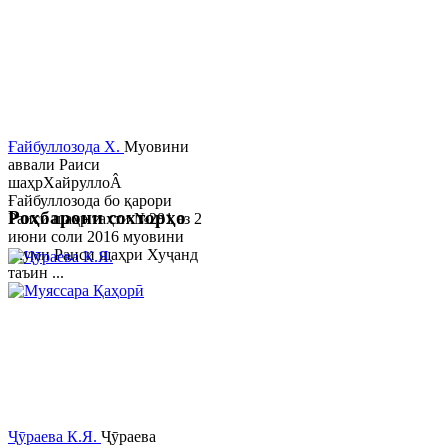
Ғайбуллозода Х.
Муовини
аввали Раиси
шаҳрХайруллоÂ
Ғайбуллозода бо қарори
Роҳбарони сохторҳо
Раиси шаҳр таҳти №281 аз 2
июни соли 2016 муовини
якуми Раиси шаҳри Хуҷанд
таъин ...
Ҷӯраева К.Я.
Ҷӯраева