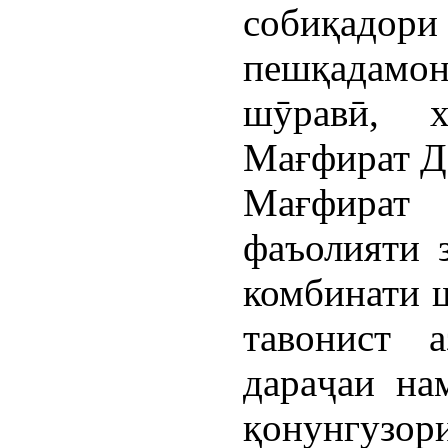
собиқад
пешқадамо
шӯравӣ, 
Мағфират Да
Мағфира
фаъолияти з
комбинати 
тавонист 
дараҷаи на
қонунгуз