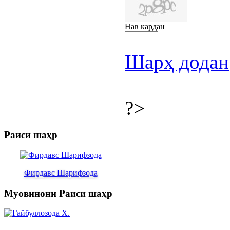
Нав кардан
Шарҳ додан
?>
Раиси шаҳр
Фирдавс Шарифзода
Муовинони Раиси шаҳр