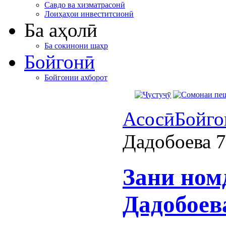
Савдо ва хизматрасонӣ
Лоиҳаҳои инвеститсионӣ
Ба аҳолӣ
Ба сокинони шаҳр
Бойгонӣ
Бойгонии ахборот
Асосӣ
Бойго
Дадобоева 7
Зани ном
Дадобоева