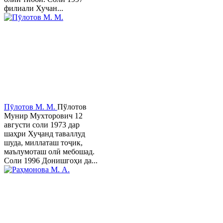
филиали Хучан...
Пӯлотов М. М.
Пўлотов
Мунир Мухторович 12
августи соли 1973 дар
шаҳри Хуҷанд таваллуд
шуда, миллаташ тоҷик,
маълумоташ олӣ мебошад.
Соли 1996 Донишгоҳи да...