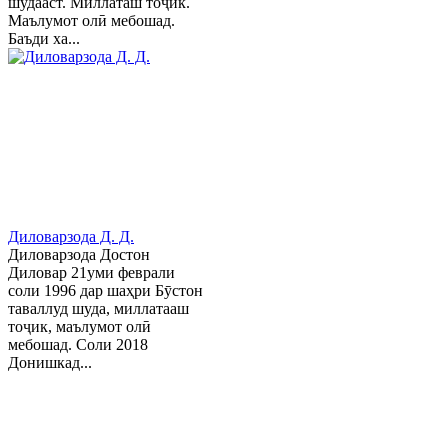
шудааст. Миллаташ тоҷик.
Маълумот олӣ мебошад.
Баъди ха...
Диловарзода Д. Д.
Диловарзода Достон
Диловар 21уми феврали
соли 1996 дар шаҳри Бӯстон
таваллуд шуда, миллатааш
тоҷик, маълумот олӣ
мебошад. Соли 2018
Донишкад...