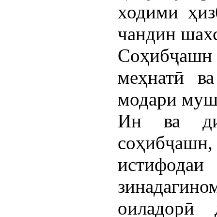
ходими ҳиз
чандин шахс
Соҳибҷаш
меҳнатӣ ва
модари мушф
Ин ва ди
соҳибҷашн,
истифода
зинадагино
оиладорӣ 