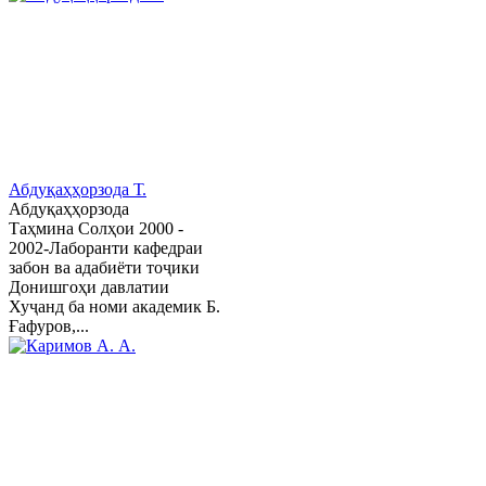
Абдуқаҳҳорзода Т.
Абдуқаҳҳорзода
Таҳмина Солҳои 2000 -
2002-Лаборанти кафедраи
забон ва адабиёти тоҷики
Донишгоҳи давлатии
Хуҷанд ба номи академик Б.
Ғафуров,...