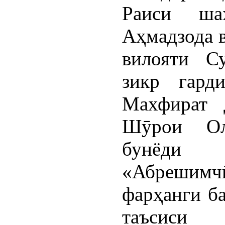
Раиси ша
Аҳмадзода в
вилояти С
зикр гард
Махфират 
Шӯрои Ол
бунёди
«Абрешимчӣ
фарҳанги ба
таъсиси 