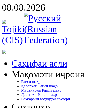
08.08.2026
Cаҳифаи аслӣ
Мақомоти иҷроия
Раиси шаҳр
Қарорҳои Раиси шаҳр
Муовинони Раиси шаҳр
Дастгоҳи Раиси шаҳр
Роҳбарони воҳидҳои сохторӣ
Сохторҳо