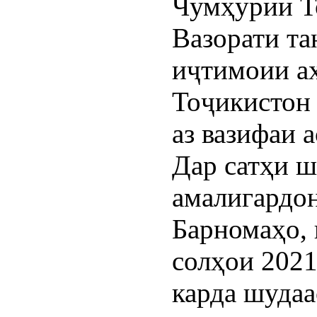
Чумҳурии Т
Вазорати та
иҷтимоии а
Тоҷикистон 
аз вазифаи 
Дар сатҳи ш
амалигардон
Барномаҳо,
солҳои 2021
карда шудаа