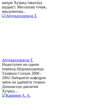
шаҳри Хуҷанд таваллуд
шудааст. Миллаташ тоҷик,
маълумоташ...
Абдуқаҳҳорзода Т.
Недоступен ни однин
перевод.Абдуқаҳҳорзода
Таҳмина Солҳои 2000 -
2002-Лаборанти кафедраи
забон ва адабиёти тоҷики
Донишгоҳи давлатии
Хуҷанд ...