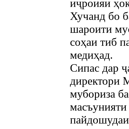
иҷроияи ҳо
Хучанд бо 
шароити му
соҳаи тиб п
медиҳад.
Сипас дар ҷ
директори 
мубориза ба
масъунияти
пайдошудаи