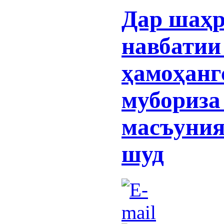
Дар шаҳр
навбати
ҳамоҳанг
мубориза
масъуния
шуд