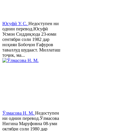
Юсуфӣ У. C.
Недоступен ни
однин перевод.Юсуфӣ
Усмон Сиддиқзода 23-юми
сентябри соли 1982 дар
ноҳияи Бобоҷон Ғафуров
таваллуд шудааст. Миллаташ
тоҷик, ма...
Ӯлмасова Н. М.
Недоступен
ни однин перевод.Ӯлмасова
Нигина Маруфовна 08-уми
октябри соли 1980 дар