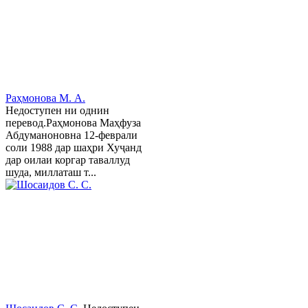
Раҳмонова М. А.
Недоступен ни однин
перевод.Раҳмонова Маҳфуза
Абдуманоновна 12-феврали
соли 1988 дар шаҳри Хуҷанд
дар оилаи коргар таваллуд
шуда, миллаташ т...