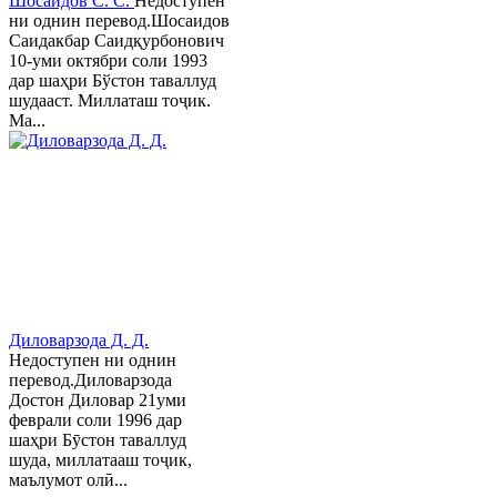
Шосаидов С. С.
Недоступен
ни однин перевод.Шосаидов
Саидакбар Саидқурбонович
10-уми октябри соли 1993
дар шаҳри Бўстон таваллуд
шудааст. Миллаташ тоҷик.
Ма...
Диловарзода Д. Д.
Недоступен ни однин
перевод.Диловарзода
Достон Диловар 21уми
феврали соли 1996 дар
шаҳри Бӯстон таваллуд
шуда, миллатааш тоҷик,
маълумот олӣ...