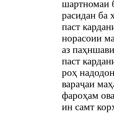
шартномаи 
расидан ба 
паст кардан
норасоии м
аз паҳншави
паст кардан
роҳ надодон
вараҷаи ма
фароҳам ова
ин самт кор