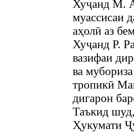
Хуҷанд М. А
муассисаи 
аҳолӣ аз бе
Хуҷанд Р. Р
вазифаи ди
ва мубориза
тропикӣ Ма
дигарон бар
Таъкид шуд,
Ҳукумати Ҷ