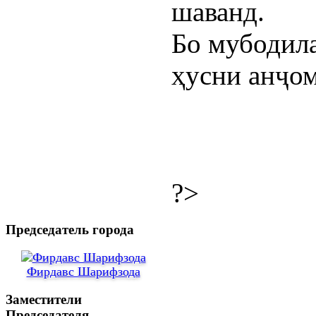
шаванд.
Бо мубодила
ҳусни анҷо
?>
Председатель города
Фирдавс Шарифзода
Заместители
Председателя