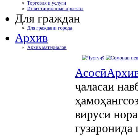
Торговля и услуги
Инвестиционные проекты
Для граждан
Для граждани города
Архив
Архив материалов
Асосӣ
Архи
ҷаласаи на
ҳамоҳангсоз
вируси нор
гузаронида