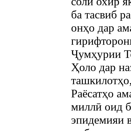
соли охир я
ба тасвиб р
онҳо дар ам
гирифторон
Ҷумҳурии Т
Ҳоло дар на
ташкилотҳо,
Раёсатҳо а
миллӣ оид б
эпидемияи 