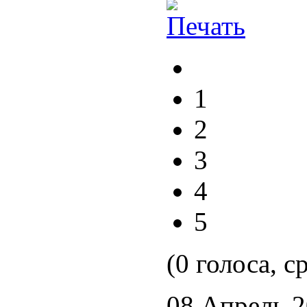
1
2
3
4
5
(0 голоса, с
08 Апрель 