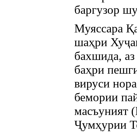
баргузор шу
Муяссара Қ
шаҳри Хуҷан
бахшида, аз
баҳри пешги
вируси нора
бемории па
масъуният (
Ҷумҳурии Т