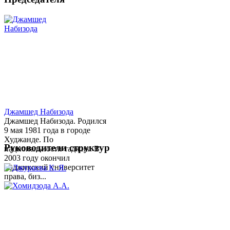
Джамшед Набизода
Джамшед Набизода. Родился
9 мая 1981 года в городе
Худжанде. По
Руководители структур
национальности таджик. В
2003 году окончил
Таджикский университет
права, биз...