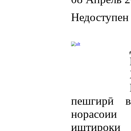
Недоступен 
пешгирӣ в
норасоии
иштироки