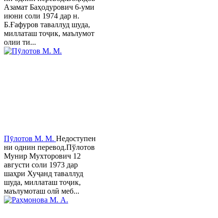
Азамат Баҳодурович 6-уми
июни соли 1974 дар н.
Б.Ғафуров таваллуд шуда,
миллаташ тоҷик, маълумот
олии ти...
Пӯлотов М. М.
Недоступен
ни однин перевод.Пўлотов
Мунир Мухторович 12
августи соли 1973 дар
шаҳри Хуҷанд таваллуд
шуда, миллаташ тоҷик,
маълумоташ олӣ меб...