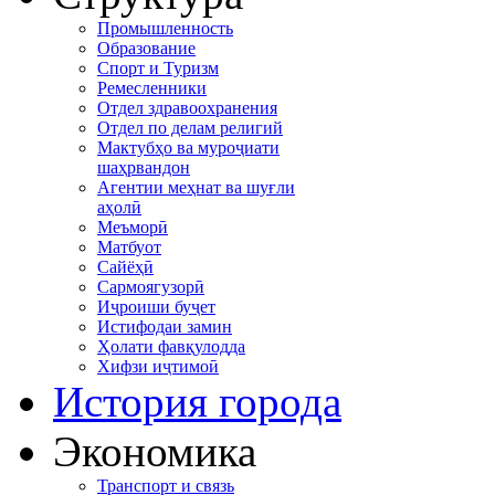
Промышленность
Образование
Спорт и Туризм
Ремесленники
Отдел здравоохранения
Отдел по делам религий
Мактубҳо ва муроҷиати
шаҳрвандон
Агентии меҳнат ва шуғли
аҳолӣ
Меъморӣ
Матбуот
Сайёҳӣ
Сармоягузорӣ
Иҷроиши буҷет
Истифодаи замин
Ҳолати фавқулодда
Хифзи иҷтимоӣ
История города
Экономика
Транспорт и связь