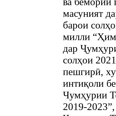
ва бемории
масуният д
барои солҳо
милли “Ҳимо
дар Ҷумҳур
солҳои 2021
пешгирӣ, ху
интиқоли бе
Чумҳурии Т
2019-2023”,