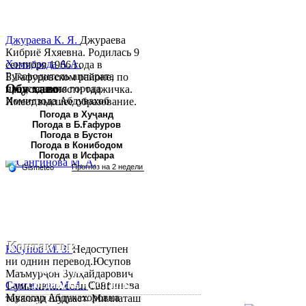
Джураева К. Я.
Джураева
Кибриё Яхяевна. Родилась 9
Хомидзода А.А.
сентября 1966 года в
Руководитель аппарата
Б.Гафуровском районе, по
Обу хаво
председателя города
национальности таджичка.
Хомидзода Абдувахоб
Имеет высшее образование.
Абдумаджид родился 8
В 1997 ...
Погода в Хуҷанд
Погода в Б.Ғафуров
июня 1978 года в городе
Погода в Бустон
Худжанде. По
Погода в Конибодом
национальности...
Погода в Исфара
Контакты:
Юсупов М. З.
Недоступен
ни однин перевод.Юсупов
Республика Таджикистан,
Маъмурҷон Зулҳайдарович
Согдийскый область,
Сангинова М. А.
Сангинова
1-уми июни соли 1981
Муяссар Абдукахоровна
таваллуд шудааст. Миллаташ
город Худжанд, проспект