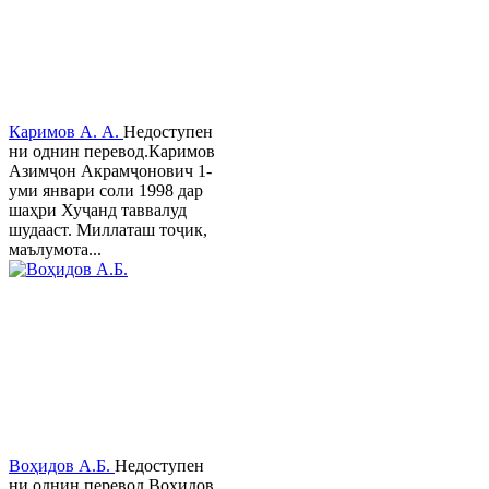
Каримов А. А.
Недоступен
ни однин перевод.Каримов
Азимҷон Акрамҷонович 1-
уми январи соли 1998 дар
шаҳри Хуҷанд таввалуд
шудааст. Миллаташ тоҷик,
маълумота...
Воҳидов А.Б.
Недоступен
ни однин перевод.Воҳидов