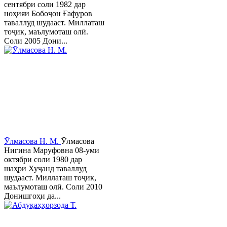
сентябри соли 1982 дар
ноҳияи Бобоҷон Ғафуров
таваллуд шудааст. Миллаташ
тоҷик, маълумоташ олӣ.
Соли 2005 Дони...
Ӯлмасова Н. М.
Ӯлмасова
Нигина Маруфовна 08-уми
октябри соли 1980 дар
шаҳри Хуҷанд таваллуд
шудааст. Миллаташ тоҷик,
маълумоташ олӣ. Соли 2010
Донишгоҳи да...