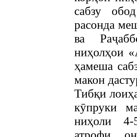
сабзу обо
расонда ме
ва Раҷабб
ниҳолҳои «
ҳамеша саб
макон дасту
Тибқи лоиҳа
кӯпруки м
ниҳоли 4-
атрофи о