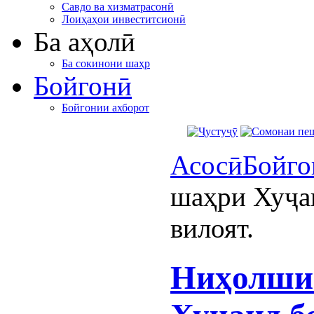
Савдо ва хизматрасонӣ
Лоиҳаҳои инвеститсионӣ
Ба аҳолӣ
Ба сокинони шаҳр
Бойгонӣ
Бойгонии ахборот
Асосӣ
Бойго
шаҳри Хуҷа
вилоят.
Ниҳолши