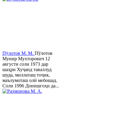
Пӯлотов М. М.
Пўлотов
Мунир Мухторович 12
августи соли 1973 дар
шаҳри Хуҷанд таваллуд
шуда, миллаташ тоҷик,
маълумоташ олӣ мебошад.
Соли 1996 Донишгоҳи да...