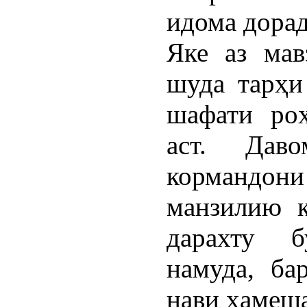
идома дорад
Яке аз мав
шуда тарҳи
шафати ро
аст. Дав
корманд
манзилию к
дарахту б
намуда, ба
нави ҳамеша