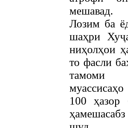
мешавад.
Лозим ба ёд
шаҳри Хуҷа
ниҳолҳои ҳ
то фасли ба
тамоми 
муассисаҳо
100 ҳазор 
ҳамешасабз 
шуд.