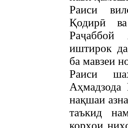
Раиси вил
Қодирӣ в
Раҷаббой 
иштирок да
ба мавзеи н
Раиси ша
Аҳмадзода 
нақшаи азна
таъкид на
корҳои ниҳ