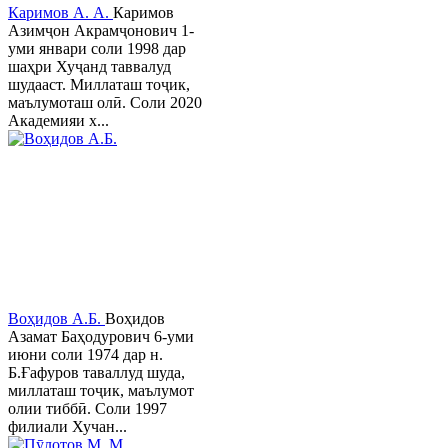
Каримов А. А.
Каримов
Азимҷон Акрамҷонович 1-
уми январи соли 1998 дар
шаҳри Хуҷанд таввалуд
шудааст. Миллаташ тоҷик,
маълумоташ олӣ. Соли 2020
Академияи х...
Воҳидов А.Б.
Воҳидов
Азамат Баҳодурович 6-уми
июни соли 1974 дар н.
Б.Ғафуров таваллуд шуда,
миллаташ тоҷик, маълумот
олии тиббӣ. Соли 1997
филиали Хучан...