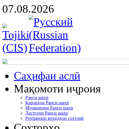
07.08.2026
Cаҳифаи аслӣ
Мақомоти иҷроия
Раиси шаҳр
Қарорҳои Раиси шаҳр
Муовинони Раиси шаҳр
Дастгоҳи Раиси шаҳр
Роҳбарони воҳидҳои сохторӣ
Сохторҳо