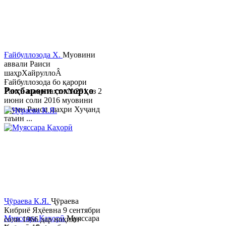
Ғайбуллозода Х.
Муовини
аввали Раиси
шаҳрХайруллоÂ
Ғайбуллозода бо қарори
Роҳбарони сохторҳо
Раиси шаҳр таҳти №281 аз 2
июни соли 2016 муовини
якуми Раиси шаҳри Хуҷанд
таъин ...
Ҷӯраева К.Я.
Ҷӯраева
Кибриё Яҳёевна 9 сентябри
Муяссара Қаҳорӣ
Муяссара
соли 1966 дар ноҳияи