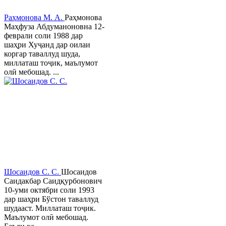
Раҳмонова М. А.
Раҳмонова
Маҳфуза Абдуманоновна 12-
феврали соли 1988 дар
шаҳри Хуҷанд дар оилаи
коргар таваллуд шуда,
миллаташ тоҷик, маълумот
олӣ мебошад. ...
Шосаидов С. С.
Шосаидов
Саидакбар Саидқурбонович
10-уми октябри соли 1993
дар шаҳри Бўстон таваллуд
шудааст. Миллаташ тоҷик.
Маълумот олӣ мебошад.