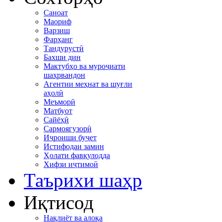
Саноат
Маориф
Варзиш
Фарҳанг
Тандурустӣ
Бахши дин
Мактубҳо ва муроҷиати
шаҳрвандон
Агентии меҳнат ва шуғли
аҳолӣ
Меъморӣ
Матбуот
Сайёҳӣ
Сармоягузорӣ
Иҷроиши буҷет
Истифодаи замин
Ҳолати фавқулодда
Хифзи иҷтимоӣ
Таърихи шаҳр
Иқтисод
Нақлиёт ва алоқа