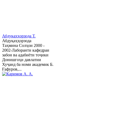
Абдуқаҳҳорзода Т.
Абдуқаҳҳорзода
Таҳмина Солҳои 2000 -
2002-Лаборанти кафедраи
забон ва адабиёти тоҷики
Донишгоҳи давлатии
Хуҷанд ба номи академик Б.
Ғафуров,...