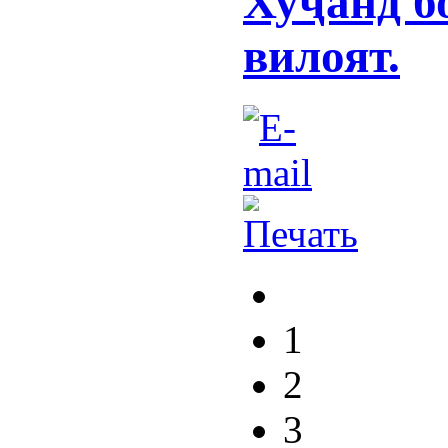
Хуҷанд б
вилоят.
1
2
3