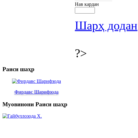
Нав кардан
Шарҳ додан
?>
Раиси шаҳр
Фирдавс Шарифзода
Муовинони Раиси шаҳр