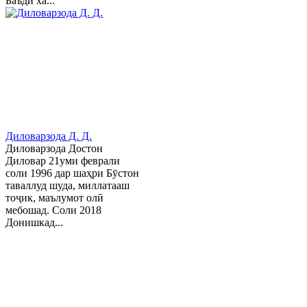
Баъди ха...
Диловарзода Д. Д.
Диловарзода Достон
Диловар 21уми феврали
соли 1996 дар шаҳри Бӯстон
таваллуд шуда, миллатааш
тоҷик, маълумот олӣ
мебошад. Соли 2018
Донишкад...