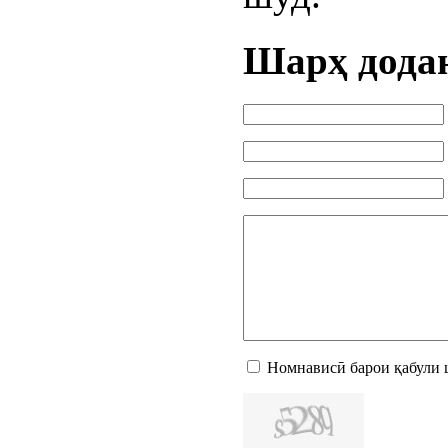
Шарҳ дода
Номнависӣ барои қабули 