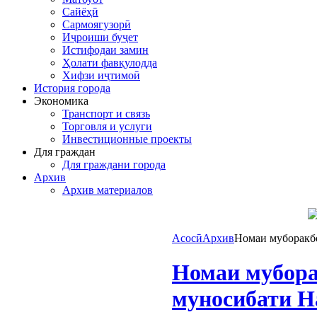
Сайёҳӣ
Сармоягузорӣ
Иҷроиши буҷет
Истифодаи замин
Ҳолати фавқулодда
Хифзи иҷтимоӣ
История города
Экономика
Транспорт и связь
Торговля и услуги
Инвестиционные проекты
Для граждан
Для граждани города
Архив
Архив материалов
Асосӣ
Архив
Номаи муборакб
Номаи мубора
муносибати Н