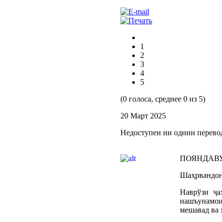
1
2
3
4
5
(0 голоса, среднее 0 из 5)
20 Март 2025
Недоступен ни однин перево
ПОЯНДАВУ
Шаҳрвандон
Наврўзи ҷа
нашъунамои 
мешавад ва 