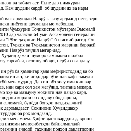
инсон ва табиат аст. Яъне дар нимкураи
д. Кам шудани сардӣ, об шудани ях ва нарм
й ва фархундаи Наврўз азизу арҷманд нест, зеро
 неки ниёгони арҷманди мо мебошад.
денти Ҷумҳурии Тоҷикистон мўҳтарам Эмомалӣ
2010 дар ҷаласаи 64-уми Ассамблеяи генералии
аи “Рўзи ҷаҳонии Наврўз” ба тасвиб расид. Он
тон, Туркия ва Туркманистон мавриди баррасӣ
алии Наврўз таҷлил мегар-дад.
и Хуҷанд ҳамаи шуморо самимона шодбод
у сарсабзӣ, осоишу ободӣ, нерўи созандаву
 ин рўз ба ҳамдигар ҳадя мефиристоданд ва бо
дим ин аст, ки онҳо дар рўзи нав ҳафт намуди
шгўӣ менамуданд. Дар ин рўз хосу оми кишвар
ав, иди сари сол ҳам мегўянд, тантана мекард.
мо эҳё ва мазмуну моҳияти нав пайдо кард.
 додани корҳои созандаву ободгарона,
и саломатӣ, бунёди боғҳои наздиҳавлигӣ,
нек даромадааст. Сокинони Хуҷандшаҳр
стурдаро ба роҳ мондаанд.
аҷлил менамоем. Ҳифзи дастовардҳои даврони
 ва низоми муносибатҳои байналмилалӣ
сарзамини аҷдодӣ, таҳкими пояҳои давлатдории