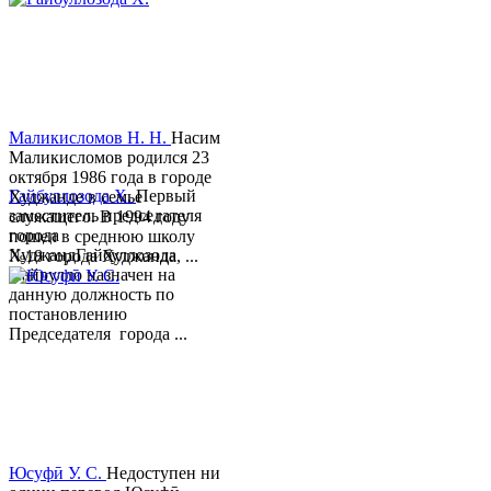
Маликисломов Н. Н.
Насим
Маликисломов родился 23
октября 1986 года в городе
Гайбуллозода Х.
Первый
Худжанде в семье
заместитель председателя
служащего. В 1994 году
города
пошел в среднюю школу
ХуджандГайбуллозода
№18 города Худжанда, ...
Хайрулло назначен на
данную должность по
постановлению
Председателя города ...
Юсуфӣ У. C.
Недоступен ни