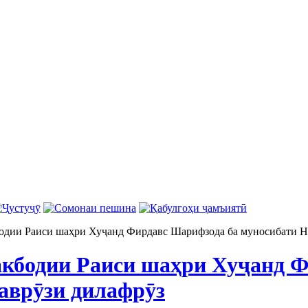
одии Раиси шаҳри Хуҷанд Фирдавс Шарифзода ба муносибати Н
кбодии Раиси шаҳри Хуҷанд Ф
аврӯзи дилафрӯз