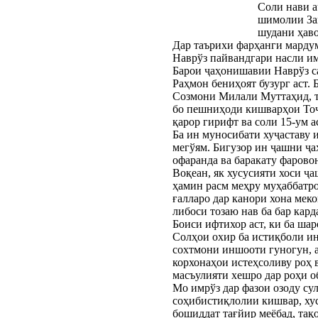
Соли нави а
шимолии Зам
шудани ҳаво
Дар таърихи фарҳанги мардум
Наврўз пайвандгари насли им
Барои ҷаҳонишавии Наврўз с
Раҳмон бениҳоят бузург аст.
Созмони Милали Муттаҳид, та
бо пешниҳоди кишварҳои Тоҷ
қарор гирифт ва соли 15-ум 
Ба ин муносибати хуҷаставу
мегўям. Бигузор ин ҷашни ҷа
офаранда ва баракату фарово
Воқеан, як хусусияти хоси ҷа
ҳамин расм меҳру муҳаббатро
ғалларо дар канори хона мек
либоси тозаю нав ба бар кард
Боиси ифтихор аст, ки ба ша
Солҳои охир ба истиқболи ин
сохтмони иншооти гуногун, а
корхонаҳои истеҳсоливу роҳ 
масъулияти хешро дар роҳи о
Мо имрўз дар фазои озоду су
соҳибистиқлолии кишвар, хус
бошиддат тағйир меёбад, тақ