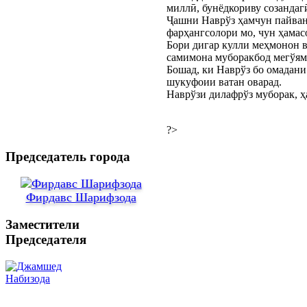
миллӣ, бунёдкориву созандаг
Ҷашни Наврўз ҳамчун пайван
фарҳангсолори мо, чун ҳамас
Бори дигар кулли меҳмонон в
самимона муборакбод мегўям
Бошад, ки Наврўз бо омадани
шукуфоии ватан оварад.
Наврўзи дилафрўз муборак, 
?>
Председатель города
Фирдавс Шарифзода
Заместители
Председателя