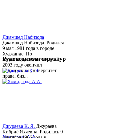
Джамшед Набизода
Джамшед Набизода. Родился
9 мая 1981 года в городе
Худжанде. По
Руководители структур
национальности таджик. В
2003 году окончил
Таджикский университет
права, биз...
Джураева К. Я.
Джураева
Кибриё Яхяевна. Родилась 9
Хомидзода А.А.
сентября 1966 года в