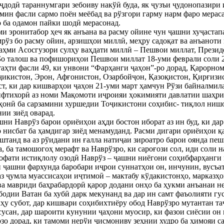
ҷдодӣ тараннумгари зебоиву накўӣ буда, як ҷузъи ҷудонопазири 
ин фасли сармо поён меёбад ва рўзгори гарму нарм фаро мераса
 ба одамон пайки шодӣ мерасонад.
и эронитабор ҳеч як анъана ва расму ойине чун ҷашни хуҷастапа
рўз бо расму ойин, арзишҳои миллӣ, меҳру садоқат ва анъаноти
аҳми Асосгузори сулҳу ваҳдати миллӣ – Пешвои миллат, Прези
 Бо талош ва пофишориҳои Пешвои миллат 18-уми феврали соли 
ҳти фасли 49, ки унвони “Фарҳанги ҷаҳон”-ро дорад, Қарорном
икистон, Эрон, Афғонистон, Озарбойҷон, Қазоқистон, Қирғизис
аст, ки дар кишварҳои ҷаҳон 21-уми март ҳамчун Рўзи байналмил
 ифтихорӣ аз номи Мақомоти иҷроияи ҳокимияти давлатии шаҳр
ҳонӣ ба сарзамини хуршедии Тоҷикистони соҳибис- тиқлол нишот
нии зиёд оварад.
шни Наврўз барои ориёиҳои аҳди бостон иборат аз ин буд, ки дар
 нисбат ба ҳамдигар зиёд менамуданд. Расми дигари ориёиҳои қа
оштанд ва аз рўидани ин ғалла натиҷаи зироатро барои оянда пе
а, ба тамошогоҳ мерафт ва Наврўзро, ки сароғози сол, иди соли н
рофати истиқлолу озодӣ Наврўз – ҷашни ниёгони соҳибфарҳанги 
 ҷашни фархунда баробари иҷрои суннатҳои он, инчунин, вусъат
з ҷумла муассисаҳои иҷтимоӣ – мактабу кўдакистонҳо, марказҳо
ва мавриди баҳрабардорӣ қарор додани онҳо ба ҳукми анъанаи 
бодии Ватан ба хубӣ дарк мекунанд ва дар ин самт фаъолияти гу
лҳу субот, дар кишвари соҳибихтиёру обод Наврўзро мутантан т
усан, дар шароити кунунии ҷаҳони муосир, ки фазои сиёсии он
озо дорад, ки тамоми нерўи ҷисмониву зеҳнии худро ба ҳимояи 