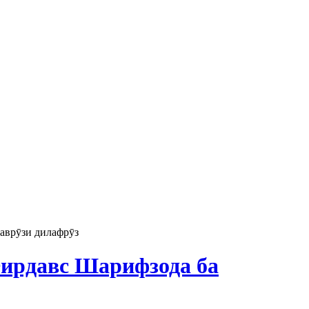
аврӯзи дилафрӯз
ирдавс Шарифзода ба