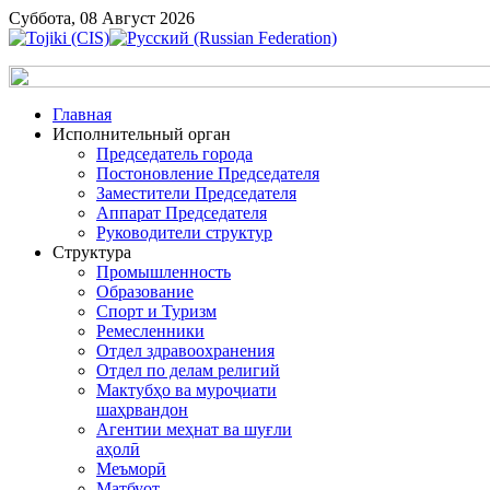
Суббота, 08 Август 2026
Главная
Исполнительный орган
Председатель города
Постоновление Председателя
Заместители Председателя
Аппарат Председателя
Руководители структур
Структура
Промышленность
Образование
Спорт и Туризм
Ремесленники
Отдел здравоохранения
Отдел по делам религий
Мактубҳо ва муроҷиати
шаҳрвандон
Агентии меҳнат ва шуғли
аҳолӣ
Меъморӣ
Матбуот