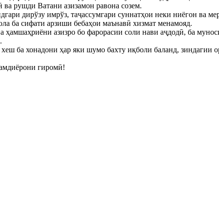
ӣ ва рушди Ватани азизамон равона созем.
дгари дирўзу имрўз, таҷассумгари суннатҳои неки ниёгон ва м
ола ба сифати арзиши бебаҳои маънавӣ хизмат менамояд.
а ҳамшаҳриёни азизро бо фарорасии соли нави аҷдодӣ, ба муно
.
 хеш ба хонадони ҳар яки шумо бахту иқболи баланд, зиндагии о
ҳамдиёрони гиромӣ!