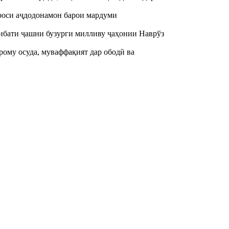
ероси аҷдодонамон барои мардуми
сибати ҷашни бузурги милливу ҷаҳонии Наврўз
рому осуда, муваффақият дар ободӣ ва