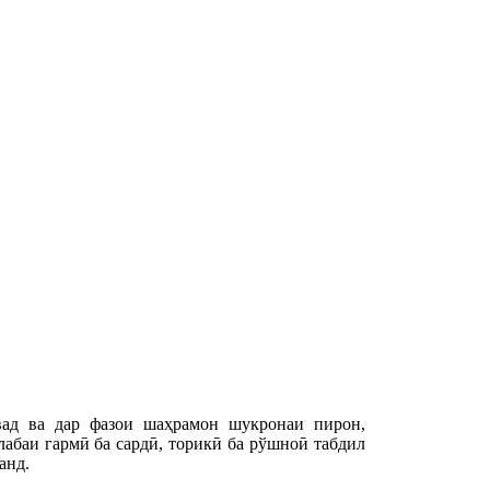
вад ва дар фазои шаҳрамон шукронаи пирон,
абаи гармӣ ба сардӣ, торикӣ ба рўшноӣ табдил
анд.