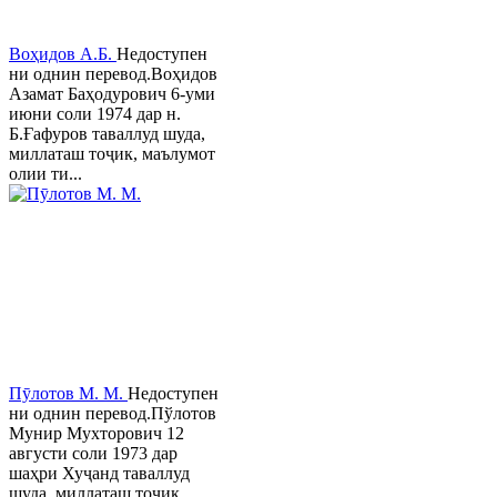
Воҳидов А.Б.
Недоступен
ни однин перевод.Воҳидов
Азамат Баҳодурович 6-уми
июни соли 1974 дар н.
Б.Ғафуров таваллуд шуда,
миллаташ тоҷик, маълумот
олии ти...
Пӯлотов М. М.
Недоступен
ни однин перевод.Пўлотов
Мунир Мухторович 12
августи соли 1973 дар
шаҳри Хуҷанд таваллуд
шуда, миллаташ тоҷик,