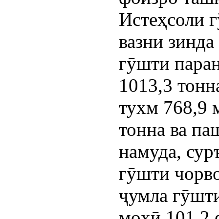
Истеҳсоли 
вазни зинда 
гӯшти паран
1013,3 тонн
тухм 768,9 
тонна ва па
намуда, сур
гӯшти чорво
ҷумла гӯшти
моҳӣ 101,2 