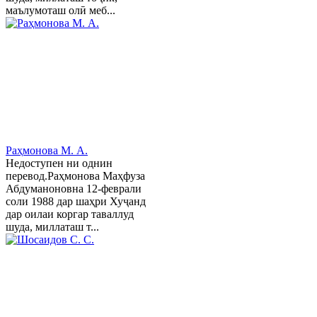
маълумоташ олӣ меб...
Раҳмонова М. А.
Недоступен ни однин
перевод.Раҳмонова Маҳфуза
Абдуманоновна 12-феврали
соли 1988 дар шаҳри Хуҷанд
дар оилаи коргар таваллуд
шуда, миллаташ т...