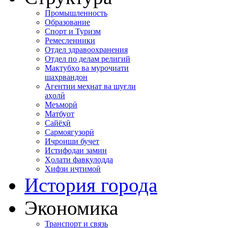
Промышленность
Образование
Спорт и Туризм
Ремесленники
Отдел здравоохранения
Отдел по делам религий
Мактубҳо ва муроҷиати
шаҳрвандон
Агентии меҳнат ва шуғли
аҳолӣ
Меъморӣ
Матбуот
Сайёҳӣ
Сармоягузорӣ
Иҷроиши буҷет
Истифодаи замин
Ҳолати фавқулодда
Хифзи иҷтимоӣ
История города
Экономика
Транспорт и связь