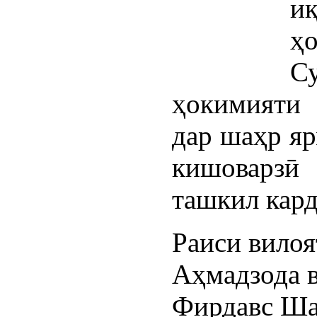
и
ҳо
С
ҳокимияти
дар шаҳр яр
кишоварзӣ
ташкил кард
Раиси вилоя
Аҳмадзода 
Фирдавс Ша