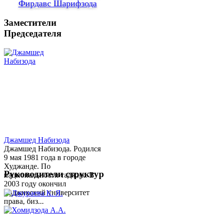
Фирдавс Шарифзода
Заместители
Председателя
Джамшед Набизода
Джамшед Набизода. Родился
9 мая 1981 года в городе
Худжанде. По
Руководители структур
национальности таджик. В
2003 году окончил
Таджикский университет
права, биз...