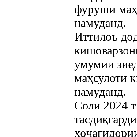
фурӯши маҳ
намуданд.
Иттилоъ дод
кишоварзони
умумии зиед
маҳсулоти к
намуданд.
Соли 2024 т
тасдиқгарди
хоҷагидори