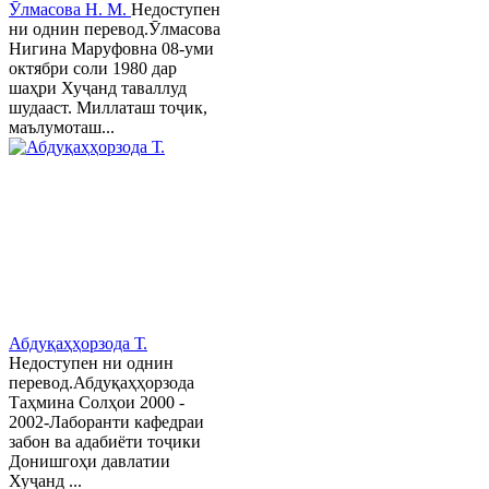
Ӯлмасова Н. М.
Недоступен
ни однин перевод.Ӯлмасова
Нигина Маруфовна 08-уми
октябри соли 1980 дар
шаҳри Хуҷанд таваллуд
шудааст. Миллаташ тоҷик,
маълумоташ...
Абдуқаҳҳорзода Т.
Недоступен ни однин
перевод.Абдуқаҳҳорзода
Таҳмина Солҳои 2000 -
2002-Лаборанти кафедраи
забон ва адабиёти тоҷики
Донишгоҳи давлатии
Хуҷанд ...