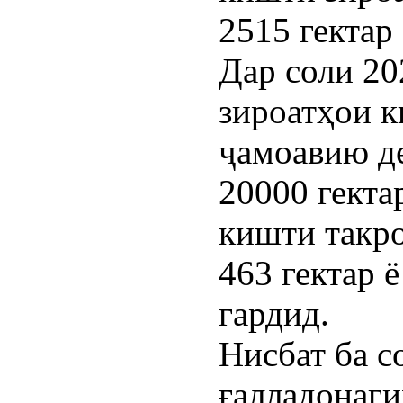
2515 гектар
Дар соли 2
зироатҳои к
ҷамоавию д
20000 гекта
кишти такро
463 гектар 
гардид.
Нисбат ба с
ғалладонаги