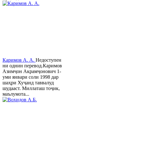
Каримов А. А.
Недоступен
ни однин перевод.Каримов
Азимҷон Акрамҷонович 1-
уми январи соли 1998 дар
шаҳри Хуҷанд таввалуд
шудааст. Миллаташ тоҷик,
маълумота...