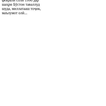
феврали соли 1996 дар
шаҳри Бӯстон таваллуд
шуда, миллатааш тоҷик,
маълумот олӣ...