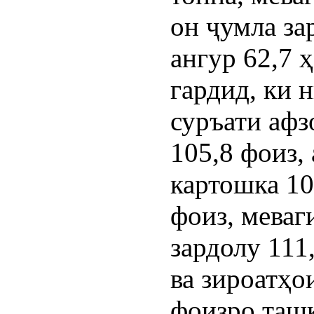
он ҷумла за
ангур 62,7 
гардид, ки 
суръати афз
105,8 фоиз, 
картошка 10
фоиз, меваг
зардолу 111
ва зироатҳо
фоизро таш