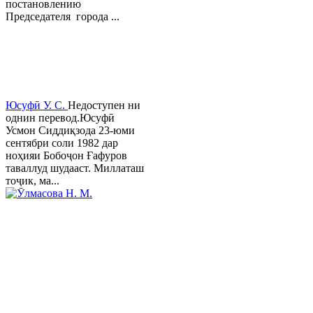
постановлению
Председателя города ...
Юсуфӣ У. C.
Недоступен ни
однин перевод.Юсуфӣ
Усмон Сиддиқзода 23-юми
сентябри соли 1982 дар
ноҳияи Бобоҷон Ғафуров
таваллуд шудааст. Миллаташ
тоҷик, ма...