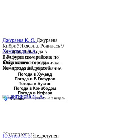
Джураева К. Я.
Джураева
Кибриё Яхяевна. Родилась 9
Хомидзода А.А.
сентября 1966 года в
Руководитель аппарата
Б.Гафуровском районе, по
Обу хаво
председателя города
национальности таджичка.
Хомидзода Абдувахоб
Имеет высшее образование.
Абдумаджид родился 8
В 1997 ...
Погода в Хуҷанд
Погода в Б.Ғафуров
июня 1978 года в городе
Погода в Бустон
Худжанде. По
Погода в Конибодом
национальности...
Погода в Исфара
Контакты:
Юсупов М. З.
Недоступен