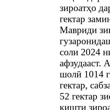
зироатҳо да
гектар зами
Мавриди зик
гузаронидаш
соли 2024 н
афзудааст. 
шолӣ 1014 г
гектар, сабз
52 гектар з
кишти зироа