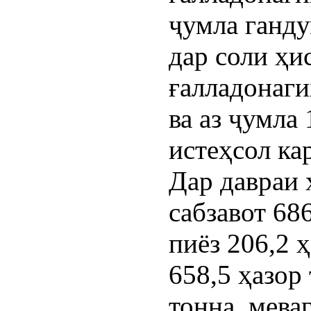
ҷумла ганду
дар соли ҳи
ғалладонаги
ва аз ҷумла
истеҳсол ка
Дар давраи 
сабзавот 686
пиёз 206,2 
658,5 ҳазор 
тонна, меваг