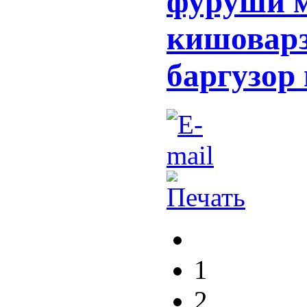
фурӯши м
кишоварз
баргузор
1
2