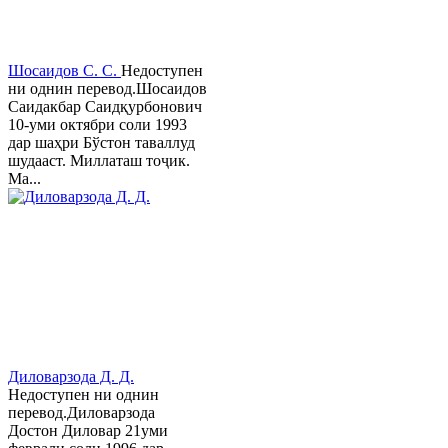
Шосаидов С. С.
Недоступен
ни однин перевод.Шосаидов
Саидакбар Саидқурбонович
10-уми октябри соли 1993
дар шаҳри Бўстон таваллуд
шудааст. Миллаташ тоҷик.
Ма...
Диловарзода Д. Д.
Недоступен ни однин
перевод.Диловарзода
Достон Диловар 21уми