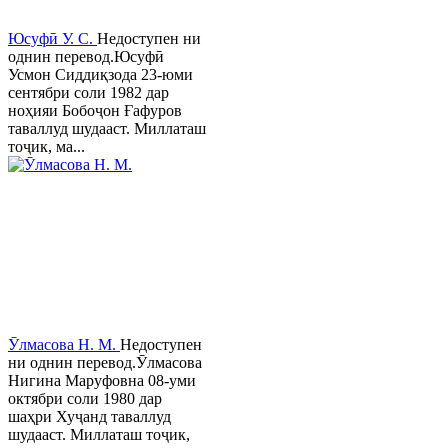
Юсуфӣ У. C.
Недоступен ни
однин перевод.Юсуфӣ
Усмон Сиддиқзода 23-юми
сентябри соли 1982 дар
ноҳияи Бобоҷон Ғафуров
таваллуд шудааст. Миллаташ
тоҷик, ма...
Ӯлмасова Н. М.
Недоступен
ни однин перевод.Ӯлмасова
Нигина Маруфовна 08-уми
октябри соли 1980 дар
шаҳри Хуҷанд таваллуд
шудааст. Миллаташ тоҷик,