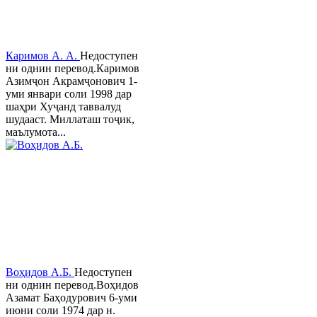
Каримов А. А.
Недоступен
ни однин перевод.Каримов
Азимҷон Акрамҷонович 1-
уми январи соли 1998 дар
шаҳри Хуҷанд таввалуд
шудааст. Миллаташ тоҷик,
маълумота...
Воҳидов А.Б.
Недоступен
ни однин перевод.Воҳидов
Азамат Баҳодурович 6-уми
июни соли 1974 дар н.