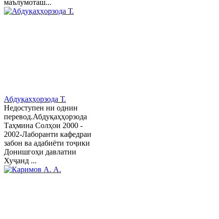
маълумоташ...
Абдуқаҳҳорзода Т.
Недоступен ни однин
перевод.Абдуқаҳҳорзода
Таҳмина Солҳои 2000 -
2002-Лаборанти кафедраи
забон ва адабиёти тоҷики
Донишгоҳи давлатии
Хуҷанд ...