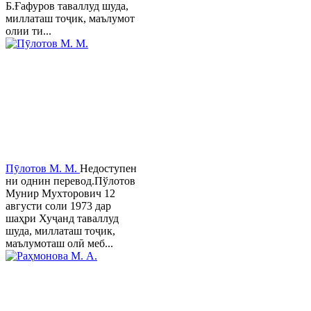
Б.Ғафуров таваллуд шуда,
миллаташ тоҷик, маълумот
олии ти...
Пӯлотов М. М.
Недоступен
ни однин перевод.Пўлотов
Мунир Мухторович 12
августи соли 1973 дар
шаҳри Хуҷанд таваллуд
шуда, миллаташ тоҷик,
маълумоташ олӣ меб...