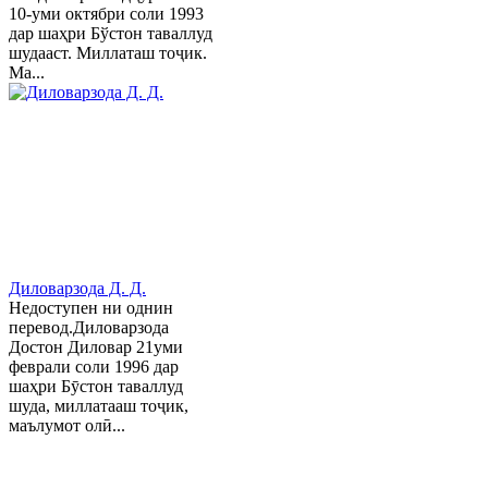
10-уми октябри соли 1993
дар шаҳри Бўстон таваллуд
шудааст. Миллаташ тоҷик.
Ма...
Диловарзода Д. Д.
Недоступен ни однин
перевод.Диловарзода
Достон Диловар 21уми
феврали соли 1996 дар
шаҳри Бӯстон таваллуд
шуда, миллатааш тоҷик,
маълумот олӣ...