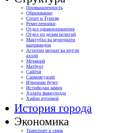
Промышленность
Образование
Спорт и Туризм
Ремесленники
Отдел здравоохранения
Отдел по делам религий
Мактубҳо ва муроҷиати
шаҳрвандон
Агентии меҳнат ва шуғли
аҳолӣ
Меъморӣ
Матбуот
Сайёҳӣ
Сармоягузорӣ
Иҷроиши буҷет
Истифодаи замин
Ҳолати фавқулодда
Хифзи иҷтимоӣ
История города
Экономика
Транспорт и связь