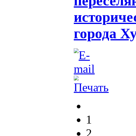
переселя
историче
города Х
1
2