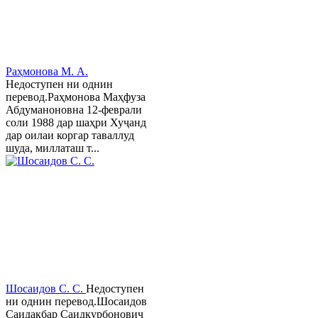
Раҳмонова М. А.
Недоступен ни однин
перевод.Раҳмонова Маҳфуза
Абдуманоновна 12-феврали
соли 1988 дар шаҳри Хуҷанд
дар оилаи коргар таваллуд
шуда, миллаташ т...
Шосаидов С. С.
Недоступен
ни однин перевод.Шосаидов
Саидакбар Саидқурбонович