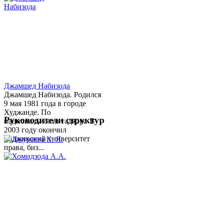
Джамшед Набизода
Джамшед Набизода. Родился
9 мая 1981 года в городе
Худжанде. По
Руководители структур
национальности таджик. В
2003 году окончил
Таджикский университет
права, биз...