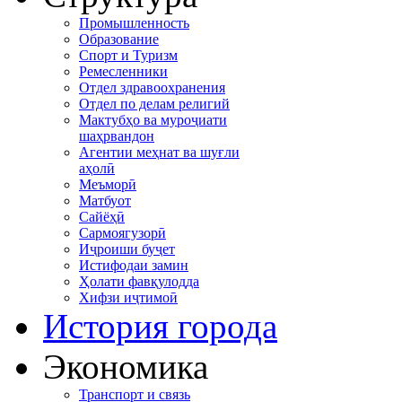
Промышленность
Образование
Спорт и Туризм
Ремесленники
Отдел здравоохранения
Отдел по делам религий
Мактубҳо ва муроҷиати
шаҳрвандон
Агентии меҳнат ва шуғли
аҳолӣ
Меъморӣ
Матбуот
Сайёҳӣ
Сармоягузорӣ
Иҷроиши буҷет
Истифодаи замин
Ҳолати фавқулодда
Хифзи иҷтимоӣ
История города
Экономика
Транспорт и связь