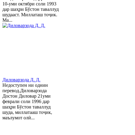
10-уми октябри соли 1993
дар шаҳри Бўстон таваллуд
шудааст. Миллаташ тоҷик.
Ма...
Диловарзода Д. Д.
Недоступен ни однин
перевод.Диловарзода
Достон Диловар 21уми
феврали соли 1996 дар
шаҳри Бӯстон таваллуд
шуда, миллатааш тоҷик,
маълумот олӣ...