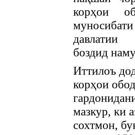
корҳои о
муносибат
давлатии
боздид наму
Иттилоъ дод
корҳои обод
гардонидан
мазкур, ки а
сохтмон, бу