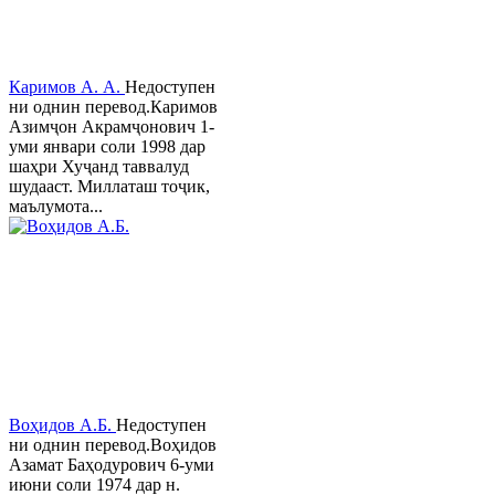
Каримов А. А.
Недоступен
ни однин перевод.Каримов
Азимҷон Акрамҷонович 1-
уми январи соли 1998 дар
шаҳри Хуҷанд таввалуд
шудааст. Миллаташ тоҷик,
маълумота...
Воҳидов А.Б.
Недоступен
ни однин перевод.Воҳидов
Азамат Баҳодурович 6-уми
июни соли 1974 дар н.