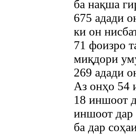
ба нақша ги
675 адади о
ки он нисб
71 фоизро т
миқдори ум
269 адади о
Аз онҳо 54 
18 иншоот д
иншоот дар
ба дар соҳа