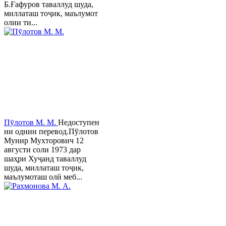
Б.Ғафуров таваллуд шуда,
миллаташ тоҷик, маълумот
олии ти...
Пӯлотов М. М.
Недоступен
ни однин перевод.Пўлотов
Мунир Мухторович 12
августи соли 1973 дар
шаҳри Хуҷанд таваллуд
шуда, миллаташ тоҷик,
маълумоташ олӣ меб...