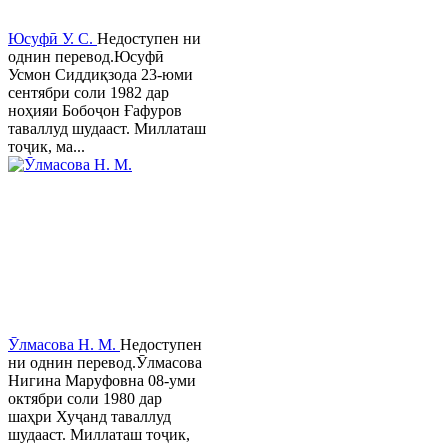
Юсуфӣ У. C.
Недоступен ни
однин перевод.Юсуфӣ
Усмон Сиддиқзода 23-юми
сентябри соли 1982 дар
ноҳияи Бобоҷон Ғафуров
таваллуд шудааст. Миллаташ
тоҷик, ма...
Ӯлмасова Н. М.
Недоступен
ни однин перевод.Ӯлмасова
Нигина Маруфовна 08-уми
октябри соли 1980 дар
шаҳри Хуҷанд таваллуд
шудааст. Миллаташ тоҷик,