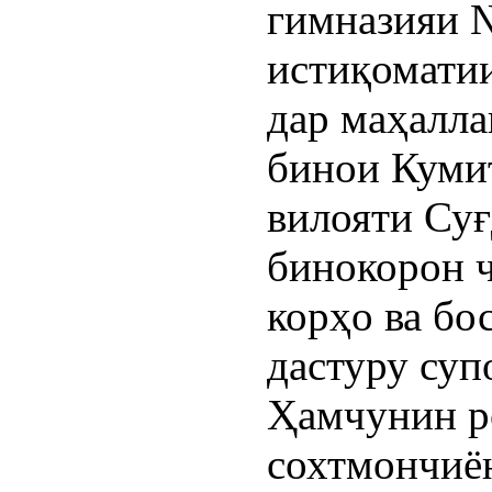
гимназияи 
истиқомати
дар маҳалл
бинои Куми
вилояти Суғ
бинокорон 
корҳо ва бо
дастуру суп
Ҳамчунин р
сохтмончиё