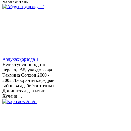
маълумоташ...
Абдуқаҳҳорзода Т.
Недоступен ни однин
перевод.Абдуқаҳҳорзода
Таҳмина Солҳои 2000 -
2002-Лаборанти кафедраи
забон ва адабиёти тоҷики
Донишгоҳи давлатии
Хуҷанд ...