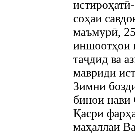
истироҳатӣ-
соҳаи савдо
маъмурӣ, 25
иншоотҳои 
таҷдид ва а
мавриди ист
Зимни бозди
бинои нави 
Қасри фарҳ
маҳаллаи Ва