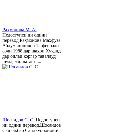
Раҳмонова М. А.
Недоступен ни однин
перевод.Раҳмонова Маҳфуза
Абдуманоновна 12-феврали
соли 1988 дар шаҳри Хуҷанд
дар оилаи коргар таваллуд
шуда, миллаташ т...
Шосаидов С. С.
Недоступен
ни однин перевод.Шосаидов
Саидакбар Саидқурбонович