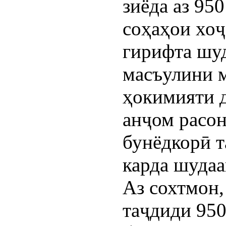
зиёда аз 95
соҳаҳои хоҷ
гирифта шуд
масъулини 
ҳокимияти д
анҷом расо
бунёдкорӣ 
карда шудаа
Аз сохтмон,
таҷдиди 95