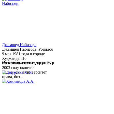
Джамшед Набизода
Джамшед Набизода. Родился
9 мая 1981 года в городе
Худжанде. По
Руководители структур
национальности таджик. В
2003 году окончил
Таджикский университет
права, биз...