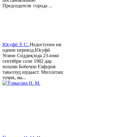
постановлению
Председателя города ...
Юсуфӣ У. C.
Недоступен ни
однин перевод.Юсуфӣ
Усмон Сиддиқзода 23-юми
сентябри соли 1982 дар
ноҳияи Бобоҷон Ғафуров
таваллуд шудааст. Миллаташ
тоҷик, ма...