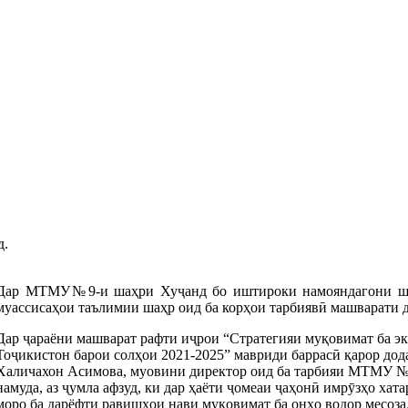
д.
Дар МТМУ№9-и шаҳри Хуҷанд бо иштироки намояндагони шу
муассисаҳои таълимии шаҳр оид ба корҳои тарбиявӣ машварати 
Дар ҷараёни машварат рафти иҷрои “Стратегияи муқовимат ба э
Тоҷикистон барои солҳои 2021-2025” мавриди баррасӣ қарор дод
Халичахон Асимова,
муовини директор оид ба тарбияи МТМУ №9
намуда, аз ҷумла афзуд, ки дар ҳаёти ҷомеаи ҷаҳонӣ имрӯзҳо хат
моро ба дарёфти равишҳои нави муқовимат ба онҳо водор месозад