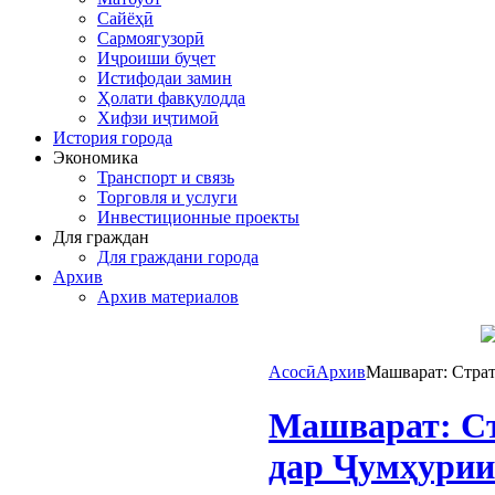
Сайёҳӣ
Сармоягузорӣ
Иҷроиши буҷет
Истифодаи замин
Ҳолати фавқулодда
Хифзи иҷтимоӣ
История города
Экономика
Транспорт и связь
Торговля и услуги
Инвестиционные проекты
Для граждан
Для граждани города
Архив
Архив материалов
Асосӣ
Архив
Машварат: Страт
Машварат: Ст
дар Ҷумҳурии