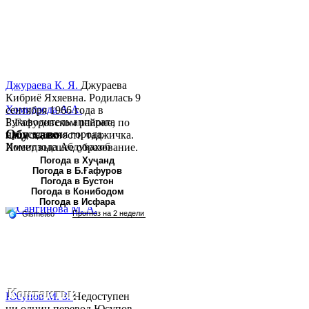
Джураева К. Я.
Джураева
Кибриё Яхяевна. Родилась 9
Хомидзода А.А.
сентября 1966 года в
Руководитель аппарата
Б.Гафуровском районе, по
Обу хаво
председателя города
национальности таджичка.
Хомидзода Абдувахоб
Имеет высшее образование.
Абдумаджид родился 8
В 1997 ...
Погода в Хуҷанд
Погода в Б.Ғафуров
июня 1978 года в городе
Погода в Бустон
Худжанде. По
Погода в Конибодом
национальности...
Погода в Исфара
Контакты:
Юсупов М. З.
Недоступен
ни однин перевод.Юсупов