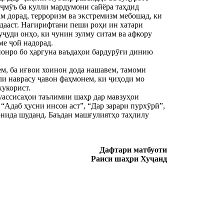
маҷмӯъ ба кулли мардумони сайёра таҳдид
м дорад, терроризм ва экстремизм мебошад, ки
дааст. Нагирифтани пеши роҳи ин хатари
уҷуди онҳо, ки чунин зулму ситам ва афкору
ме ҷой надорад.
ононро бо ҳаргуна ваъдаҳои бардурӯғи динию
ем, ба иғвои хоинон дода нашавем, тамоми
ли наврасу ҷавон фаҳмонем, ки ҷиҳоди мо
кукорист.
уассисаҳои таълимии шаҳр дар мавзуҳои
“Адаб ҳусни инсон аст”, “Дар зарари пурхӯрӣ”,
онида шуданд. Баъдан машғулиятҳо таҳлилу
Дафтари матбуоти
Раиси шаҳри Хуҷанд