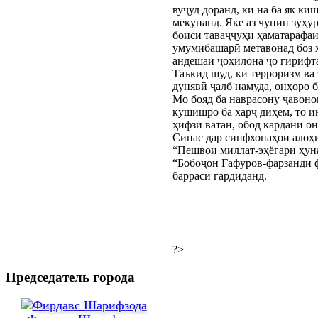
вуҷуд доранд, ки на ба як ки
мекунанд. Яке аз чунин зуҳу
боиси таваҷҷуҳи ҳаматарафаи
умумибашарӣ метавонад боз ҳа
андешаи ҷоҳилона ҷо гирифта
Таъкид шуд, ки терроризм ва
дунявӣ ҷалб намуда, онҳоро 
Мо бояд ба наврасону ҷавоно
кӯшишро ба харҷ диҳем, то и
ҳифзи ватан, обод кардани он
Сипас дар синфхонаҳои алоҳ
“Пешвои миллат-эҳёгари ҳуна
“Бобоҷон Ғафуров-фарзанди ф
баррасӣ гардиданд.
?>
Председатель города