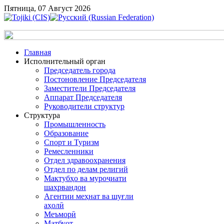
Пятница, 07 Август 2026
Главная
Исполнительный орган
Председатель города
Постоновление Председателя
Заместители Председателя
Аппарат Председателя
Руководители структур
Структура
Промышленность
Образование
Спорт и Туризм
Ремесленники
Отдел здравоохранения
Отдел по делам религий
Мактубҳо ва муроҷиати
шаҳрвандон
Агентии меҳнат ва шуғли
аҳолӣ
Меъморӣ
Матбуот