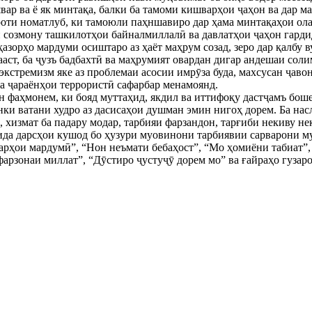
швар ва ё як минтақа, балки ба тамоми кишварҳои ҷаҳон ва дар 
роти номатлуб, ки тамоюли паҳншавиро дар ҳама минтақаҳои ола
 созмону ташкилотҳои байналмиллалӣ ва давлатҳои ҷаҳон гарди
зорҳо мардуми осиштаро аз ҳаёт маҳрум созад, зеро дар қалбу в
аст, ба ҷузъ бадбахтӣ ва маҳрумият овардан дигар андешаи соли
 экстремизм яке аз проблемаи асосии имрӯза буда, махсусан ҷав
ба ҷараёнҳои террористӣ сафарбар менамоянд.
н фаҳмонем, ки бояд муттаҳид, якдил ва иттифоқу дастҷамъ бош
нки ватани худро аз дасисаҳои душман эмин нигоҳ дорем. Ба нас
, хизмат ба падару модар, тарбияи фарзандон, тарғиби некиву не
ида дарсҳои кушод бо ҳузури муовинони тарбиявии сарварони м
рҳои мардумӣ”, “Нон неъмати бебаҳост”, “Мо ҳомиёни табиат”, 
арзонаи миллат”, “Дӯстиро ҷустуҷӯ дорем мо” ва ғайраҳо гузар