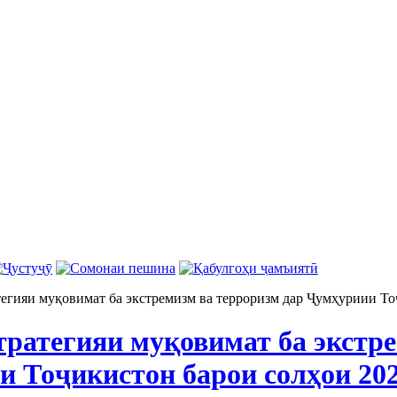
егияи муқовимат ба экстремизм ва терроризм дар Ҷумҳуриии То
ратегияи муқовимат ба экстре
и Тоҷикистон барои солҳои 202