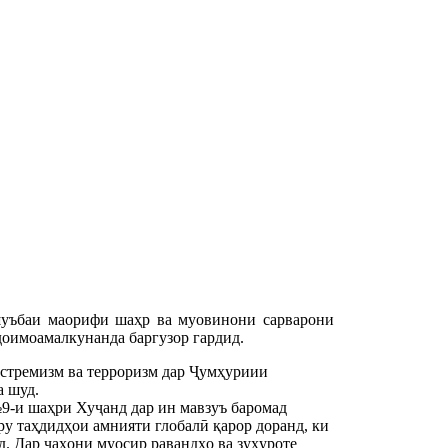
ъбаи маорифи шаҳр ва муовинони сарварони
доимоамалкунанда баргузор гардид.
кстремизм ва терроризм дар Ҷумҳуриии
а шуд.
-и шаҳри Хуҷанд дар ин мавзуъ баромад
ару таҳдидҳои амнияти глобалӣ қарор доранд, ки
. Дар ҷаҳони муосир равандҳо ва зуҳуроте