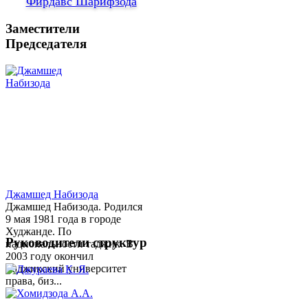
Фирдавс Шарифзода
Заместители
Председателя
Джамшед Набизода
Джамшед Набизода. Родился
9 мая 1981 года в городе
Худжанде. По
Руководители структур
национальности таджик. В
2003 году окончил
Таджикский университет
права, биз...