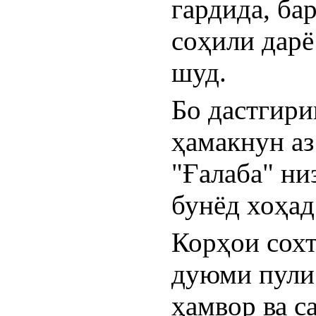
гардида, бар
соҳили дарё
шуд.
Бо дастгири
ҳамакнун аз 
"Ғалаба" ни
бунёд хоҳад
Корҳои сохт
дуюми пули а
ҳамвор ва с