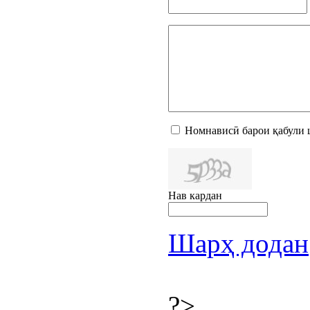
Номнависӣ барои қабули 
Нав кардан
Шарҳ додан
?>