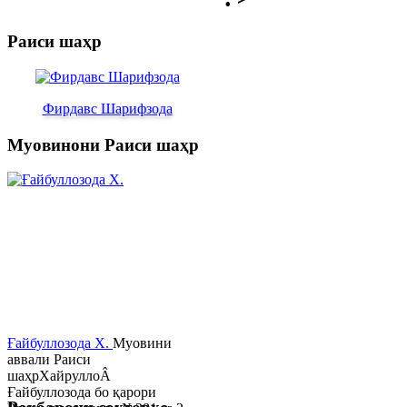
Раиси шаҳр
Фирдавс Шарифзода
Муовинони Раиси шаҳр
Ғайбуллозода Х.
Муовини
аввали Раиси
шаҳрХайруллоÂ
Ғайбуллозода бо қарори