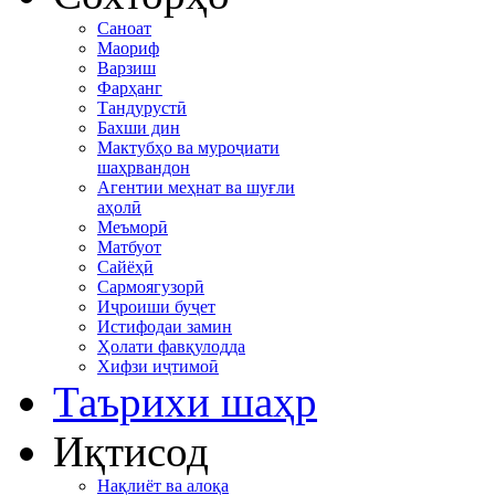
Саноат
Маориф
Варзиш
Фарҳанг
Тандурустӣ
Бахши дин
Мактубҳо ва муроҷиати
шаҳрвандон
Агентии меҳнат ва шуғли
аҳолӣ
Меъморӣ
Матбуот
Сайёҳӣ
Сармоягузорӣ
Иҷроиши буҷет
Истифодаи замин
Ҳолати фавқулодда
Хифзи иҷтимоӣ
Таърихи шаҳр
Иқтисод
Нақлиёт ва алоқа