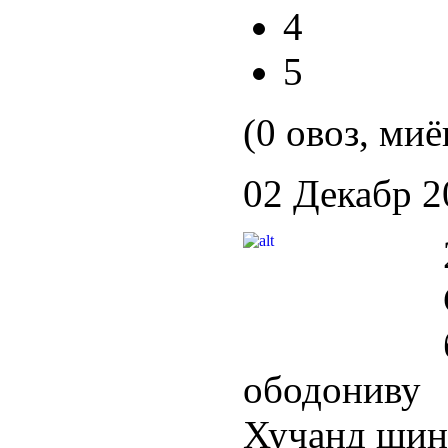
4
5
(0 овоз, миё
02 Декабр 2
ободониву
Хуҷанд шин