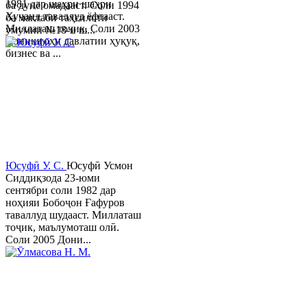
1981 дар шаҳри шаҳри
ба дунё омадааст. Соли 1994
Хуҷанд таваллуд ёфтааст.
ба мактаби таҳсилоти
Миллаташ тоҷик. Соли 2003
умумии №18-и ш...
Донишгоҳи давлатии ҳуқуқ,
бизнес ва ...
Юсуфӣ У. C.
Юсуфӣ Усмон
Сиддиқзода 23-юми
сентябри соли 1982 дар
ноҳияи Бобоҷон Ғафуров
таваллуд шудааст. Миллаташ
тоҷик, маълумоташ олӣ.
Соли 2005 Дони...