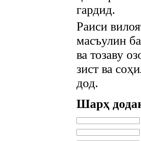
гардид.
Раиси вилоя
масъулин ба
ва тозаву о
зист ва соҳ
дод.
Шарҳ дода