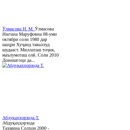
Ӯлмасова Н. М.
Ӯлмасова
Нигина Маруфовна 08-уми
октябри соли 1980 дар
шаҳри Хуҷанд таваллуд
шудааст. Миллаташ тоҷик,
маълумоташ олӣ. Соли 2010
Донишгоҳи да...
Абдуқаҳҳорзода Т.
Абдуқаҳҳорзода
Таҳмина Солҳои 2000 -