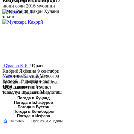
Роҳбарони сохторҳо
Раиси шаҳр таҳти №281 аз 2
июни соли 2016 муовини
якуми Раиси шаҳри Хуҷанд
таъин ...
Ҷӯраева К.Я.
Ҷӯраева
Кибриё Яҳёевна 9 сентябри
Муяссара Қаҳорӣ
Муяссара
соли 1966 дар ноҳияи
Қаҳорӣ 15 октябри соли
Бобоҷон Ғафуров таваллуд
Обу хаво
1979 дар шаҳри Хуҷанд
шуда, миллаташ тоҷик,
таваллуд шудааст. Миллаташ
маълумот олӣ мебошад.
тоҷик. Маълумот олӣ. Соли
Соли 1997 Донишг...
Погода в Хуҷанд
Погода в Б.Ғафуров
2002 Донишгоҳи давлатии
Погода в Бустон
Хуҷанд ба...
Погода в Конибодом
Погода в Исфара