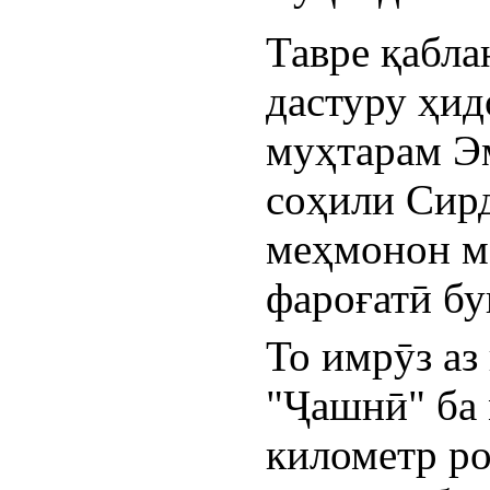
Тавре қабла
дастуру ҳид
муҳтарам Э
соҳили Сирд
меҳмонон ма
фароғатӣ бу
То имрӯз аз 
"Ҷашнӣ" ба 
километр ро