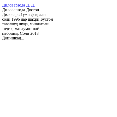
Диловарзода Д. Д.
Диловарзода Достон
Диловар 21уми феврали
соли 1996 дар шаҳри Бӯстон
таваллуд шуда, миллатааш
тоҷик, маълумот олӣ
мебошад. Соли 2018
Донишкад...