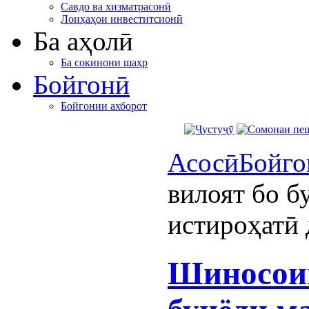
Савдо ва хизматрасонӣ
Лоиҳаҳои инвеститсионӣ
Ба аҳолӣ
Ба сокинони шаҳр
Бойгонӣ
Бойгонии ахборот
Асосӣ
Бойго
вилоят бо б
истироҳатӣ 
Шиносоии