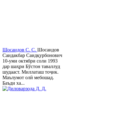
Шосаидов С. С.
Шосаидов
Саидакбар Саидқурбонович
10-уми октябри соли 1993
дар шаҳри Бўстон таваллуд
шудааст. Миллаташ тоҷик.
Маълумот олӣ мебошад.
Баъди ха...