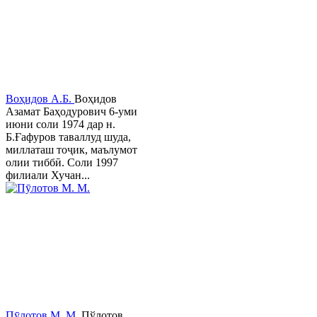
Воҳидов А.Б.
Воҳидов
Азамат Баҳодурович 6-уми
июни соли 1974 дар н.
Б.Ғафуров таваллуд шуда,
миллаташ тоҷик, маълумот
олии тиббӣ. Соли 1997
филиали Хучан...
Пӯлотов М. М.
Пўлотов