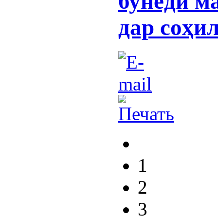
бунёди м
дар соҳи
1
2
3