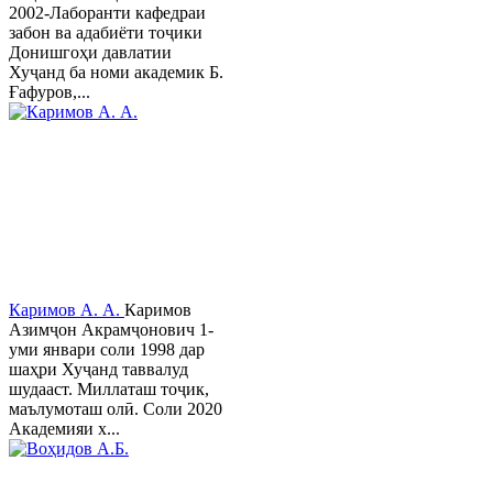
2002-Лаборанти кафедраи
забон ва адабиёти тоҷики
Донишгоҳи давлатии
Хуҷанд ба номи академик Б.
Ғафуров,...
Каримов А. А.
Каримов
Азимҷон Акрамҷонович 1-
уми январи соли 1998 дар
шаҳри Хуҷанд таввалуд
шудааст. Миллаташ тоҷик,
маълумоташ олӣ. Соли 2020
Академияи х...