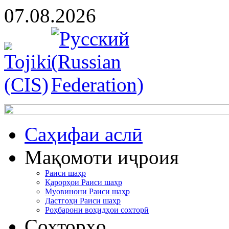
07.08.2026
Cаҳифаи аслӣ
Мақомоти иҷроия
Раиси шаҳр
Қарорҳои Раиси шаҳр
Муовинони Раиси шаҳр
Дастгоҳи Раиси шаҳр
Роҳбарони воҳидҳои сохторӣ
Сохторҳо