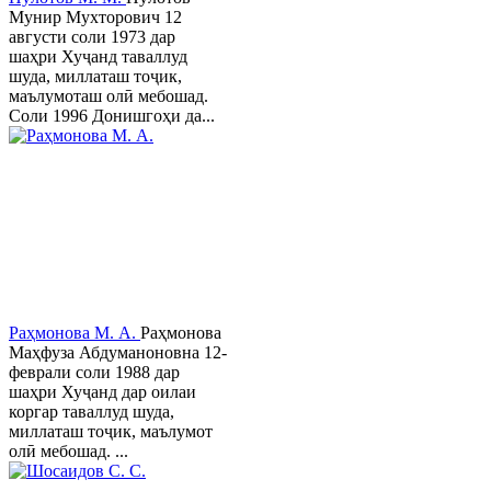
Мунир Мухторович 12
августи соли 1973 дар
шаҳри Хуҷанд таваллуд
шуда, миллаташ тоҷик,
маълумоташ олӣ мебошад.
Соли 1996 Донишгоҳи да...
Раҳмонова М. А.
Раҳмонова
Маҳфуза Абдуманоновна 12-
феврали соли 1988 дар
шаҳри Хуҷанд дар оилаи
коргар таваллуд шуда,
миллаташ тоҷик, маълумот
олӣ мебошад. ...