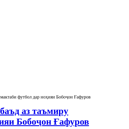
и мактаби футбол дар ноҳияи Бобоҷон Ғафуров
 баъд аз таъмиру
ҳияи Бобоҷон Ғафуров