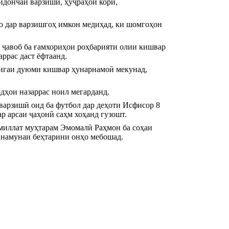
йдончаи варзишӣ, ҳуҷраҳои корӣ, 
о дар варзишгоҳ имкон медиҳад, ки шомгоҳон 
ҷавоб ба ғамхориҳои роҳбарияти олии кишвар 
ррас даст ёфтаанд.
лигаи дуюми кишвар ҳунарнамоӣ мекунад, 
дҳои назаррас ноил мегарданд.
арзишӣ оид ба футбол дар деҳоти Исфисор 8 
р арсаи ҷаҳонӣ саҳм хоҳанд гузошт.
миллат муҳтарам Эмомалӣ Раҳмон ба соҳаи 
ӣ намунаи беҳтарини онҳо мебошад.