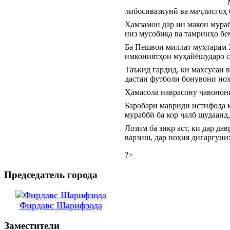
либосивазкунӣ ва маҷлисгоҳ 
Ҳамзамон дар ин макон мураб
низ мусобиқа ва тамринҳо бе
Ба Пешвои миллат муҳтарам Э
имкониятҳои муҳайёшударо са
Таъкид гардид, ки махсусан 
дастаи футболи бонувони но
Ҳамасола наврасону ҷавонон
Баробари мавриди истифода қ
мураббӣ ба кор ҷалб шудаанд
Лозим ба зикр аст, ки дар д
варзиш, дар ноҳия дигаргуни
?>
Председатель города
Фирдавс Шарифзода
Заместители