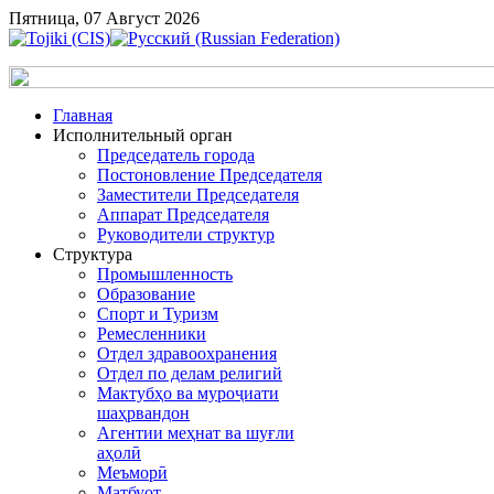
Пятница, 07 Август 2026
Главная
Исполнительный орган
Председатель города
Постоновление Председателя
Заместители Председателя
Аппарат Председателя
Руководители структур
Структура
Промышленность
Образование
Спорт и Туризм
Ремесленники
Отдел здравоохранения
Отдел по делам религий
Мактубҳо ва муроҷиати
шаҳрвандон
Агентии меҳнат ва шуғли
аҳолӣ
Меъморӣ
Матбуот