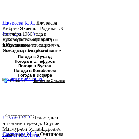
Джураева К. Я.
Джураева
Кибриё Яхяевна. Родилась 9
Хомидзода А.А.
сентября 1966 года в
Руководитель аппарата
Б.Гафуровском районе, по
Обу хаво
председателя города
национальности таджичка.
Хомидзода Абдувахоб
Имеет высшее образование.
Абдумаджид родился 8
В 1997 ...
Погода в Хуҷанд
Погода в Б.Ғафуров
июня 1978 года в городе
Погода в Бустон
Худжанде. По
Погода в Конибодом
национальности...
Погода в Исфара
Контакты:
Юсупов М. З.
Недоступен
ни однин перевод.Юсупов
Республика Таджикистан, Согдийскый область,
Маъмурҷон Зулҳайдарович
Сангинова М. А.
Сангинова
1-уми июни соли 1981
город Худжанд, проспект Р.Набиева 39.