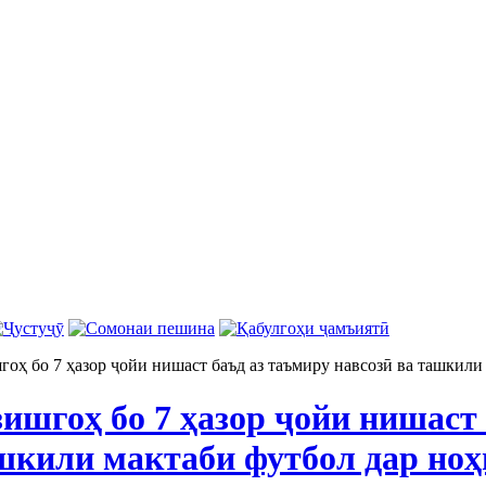
шгоҳ бо 7 ҳазор ҷойи нишаст баъд аз таъмиру навсозӣ ва ташкил
зишгоҳ бо 7 ҳазор ҷойи нишаст
ашкили мактаби футбол дар но