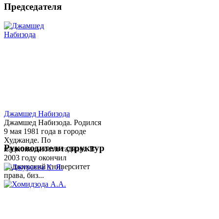
Председателя
Джамшед Набизода
Джамшед Набизода. Родился
9 мая 1981 года в городе
Худжанде. По
Руководители структур
национальности таджик. В
2003 году окончил
Таджикский университет
права, биз...