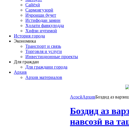
Сайёҳӣ
Сармоягузорӣ
Иҷроиши буҷет
Истифодаи замин
Ҳолати фавқулодда
Хифзи иҷтимоӣ
История города
Экономика
Транспорт и связь
Торговля и услуги
Инвестиционные проекты
Для граждан
Для граждани города
Архив
Архив материалов
Асосӣ
Архив
Боздид аз варзи
Боздид аз вар
навсозӣ ва т