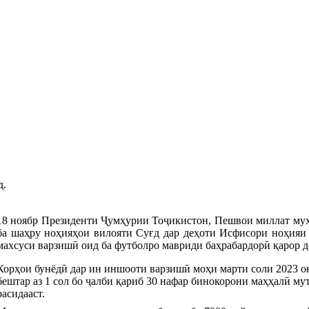
д.
18 ноябр Президенти Ҷумҳурии Тоҷикистон, Пешвои миллат муҳ
ба шаҳру ноҳияҳои вилояти Суғд дар деҳоти Исфисори ноҳияи
махсуси варзишӣ оид ба футболро мавриди баҳрабардорӣ қарор д
Корҳои бунёдӣ дар ин иншооти варзишӣ моҳи марти соли 2023 оғо
бештар аз 1 сол бо ҷалби қариб 30 нафар бинокорони маҳҳалӣ му
расидааст.