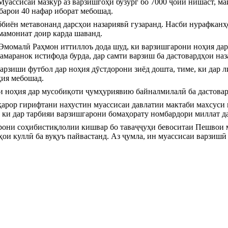
Муассисаи мазкур аз варзишгоҳи бузург бо 7000 ҷойи нишаст, ма
барои 40 нафар иборат мебошад.
биён метавонанд дарсҳои назариявӣ гузаранд. Насби нурафканҳ
мамониат доир карда шаванд.
момалӣ Раҳмон иттиллоъ дода шуд, ки варзишгарони ноҳия дар 
маранок истифода бурда, дар самти варзиш ба дастовардҳои наза
варзиши футбол дар ноҳия дӯстдорони зиёд дошта, тиме, ки дар 
ҳия мебошад.
и ноҳия дар мусобиқоти ҷумҳуриявию байналмилалӣ ба дастовар
арор гирифтани нахустин муассисаи давлатии мактаби махсуси в
, ки дар тарбияи варзишгарони бомаҳорату номбардори миллат да
аврони соҳибистиқлолии кишвар бо таваҷҷуҳи бевоситаи Пешвои 
ҳои куллӣ ба вуқуъ пайвастанд. Аз ҷумла, ин муассисаи варзиш