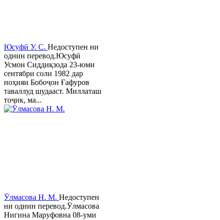
Юсуфӣ У. C.
Недоступен ни
однин перевод.Юсуфӣ
Усмон Сиддиқзода 23-юми
сентябри соли 1982 дар
ноҳияи Бобоҷон Ғафуров
таваллуд шудааст. Миллаташ
тоҷик, ма...
Ӯлмасова Н. М.
Недоступен
ни однин перевод.Ӯлмасова
Нигина Маруфовна 08-уми