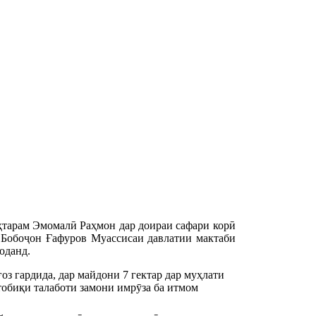
тарам Эмомалӣ Раҳмон дар доираи сафари корӣ
 Бобоҷон Ғафуров Муассисаи давлатии мактаби
оданд.
з гардида, дар майдони 7 гектар дар муҳлати 
тобиқи талаботи замони имрӯза ба итмом 