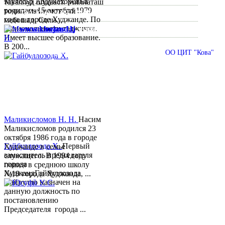
Муяссар Абдукахоровна
таваллуд шудааст. Миллаташ
родилась 15 октября 1979
тоҷик, маълумот олӣ
Тел:/
Факс
:
992 3422 6-02-44, 992 3422 6-74-28
года в городе Худжанде. По
мебошад. Соли...
национальности таджичка.
www.khujand.tj
,
e-mail:
mihd.khujand@gmail.com
Имеет высшее образование.
В 200...
© 2013-2018 Разработчик и техническая поддержка
ОО ЦИТ "Кова"
Маликисломов Н. Н.
Насим
Маликисломов родился 23
октября 1986 года в городе
Гайбуллозода Х.
Первый
Худжанде в семье
заместитель председателя
служащего. В 1994 году
города
пошел в среднюю школу
ХуджандГайбуллозода
№18 города Худжанда, ...
Хайрулло назначен на
данную должность по
постановлению
Председателя города ...