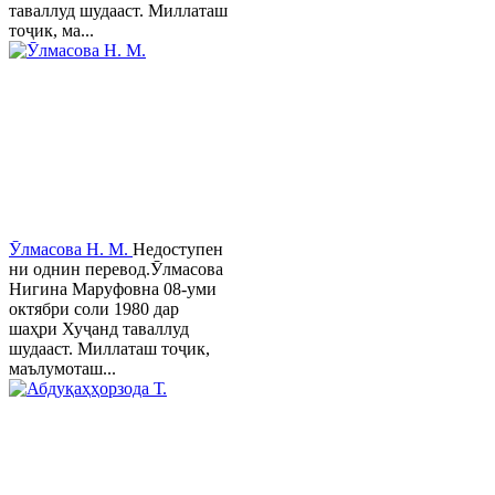
таваллуд шудааст. Миллаташ
тоҷик, ма...
Ӯлмасова Н. М.
Недоступен
ни однин перевод.Ӯлмасова
Нигина Маруфовна 08-уми
октябри соли 1980 дар
шаҳри Хуҷанд таваллуд
шудааст. Миллаташ тоҷик,
маълумоташ...