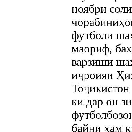
ноябри соли
чорабиниҳо
футболи ша
маориф, бах
варзиши ша
иҷроияи Ҳи
Тоҷикистон 
ки дар он з
футболбозон
байни ҳам қ