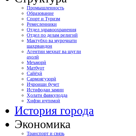
Промышленность
Образование
Спорт и Туризм
Ремесленники
Отдел здравоохранения
Отдел по делам религий
Мактубҳо ва муроҷиати
шаҳрвандон
Агентии меҳнат ва шуғли
аҳолӣ
Меъморӣ
Матбуот
Сайёҳӣ
Сармоягузорӣ
Иҷроиши буҷет
Истифодаи замин
Ҳолати фавқулодда
Хифзи иҷтимоӣ
История города
Экономика
Транспорт и связь