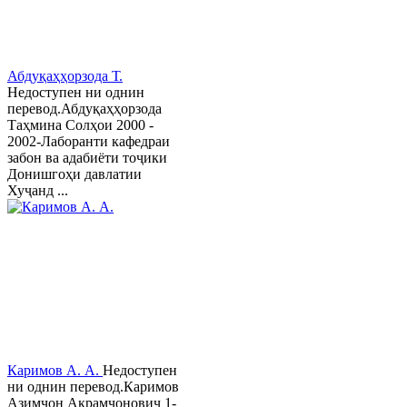
Абдуқаҳҳорзода Т.
Недоступен ни однин
перевод.Абдуқаҳҳорзода
Таҳмина Солҳои 2000 -
2002-Лаборанти кафедраи
забон ва адабиёти тоҷики
Донишгоҳи давлатии
Хуҷанд ...
Каримов А. А.
Недоступен
ни однин перевод.Каримов
Азимҷон Акрамҷонович 1-