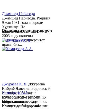
Джамшед Набизода
Джамшед Набизода. Родился
9 мая 1981 года в городе
Худжанде. По
Руководители структур
национальности таджик. В
2003 году окончил
Таджикский университет
права, биз...
Джураева К. Я.
Джураева
Кибриё Яхяевна. Родилась 9
Хомидзода А.А.
сентября 1966 года в
Руководитель аппарата
Б.Гафуровском районе, по
Обу хаво
председателя города
национальности таджичка.
Хомидзода Абдувахоб
Имеет высшее образование.