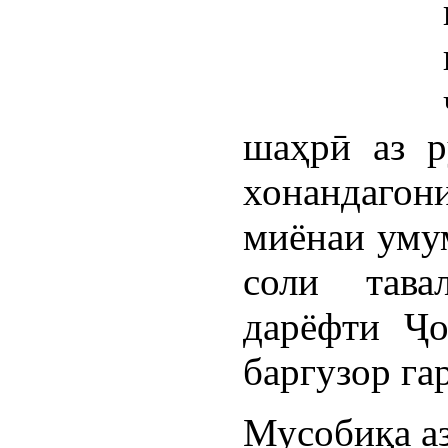
шаҳрӣ аз р
хонандагон
миёнаи умум
соли тава
дарёфти Ҷ
баргузор га
Мусобиқа аз