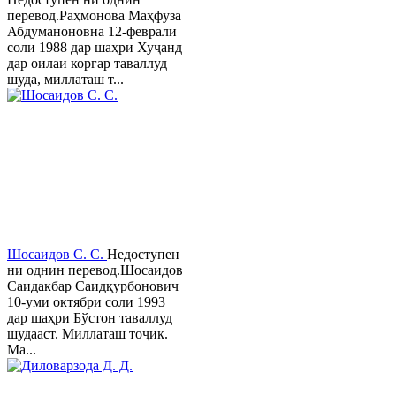
перевод.Раҳмонова Маҳфуза
Абдуманоновна 12-феврали
соли 1988 дар шаҳри Хуҷанд
дар оилаи коргар таваллуд
шуда, миллаташ т...
Шосаидов С. С.
Недоступен
ни однин перевод.Шосаидов
Саидакбар Саидқурбонович
10-уми октябри соли 1993
дар шаҳри Бўстон таваллуд
шудааст. Миллаташ тоҷик.
Ма...