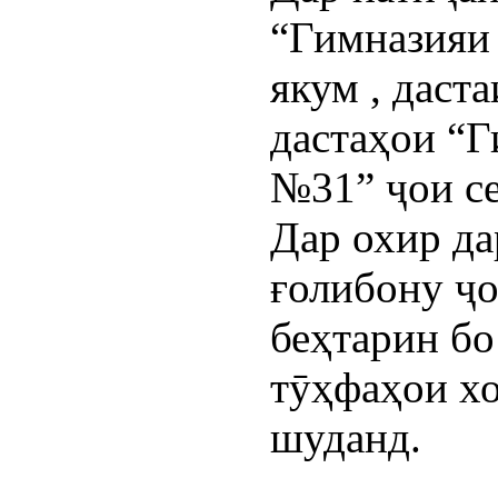
“Гимназияи
якум , дас
дастаҳои “
№31” ҷои се
Дар охир да
ғолибону ҷо
беҳтарин бо
тӯҳфаҳои х
шуданд.