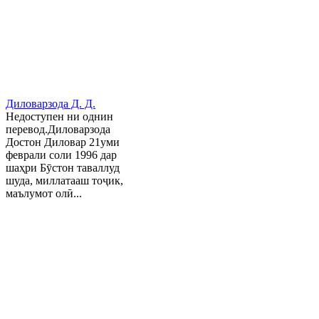
Диловарзода Д. Д.
Недоступен ни однин
перевод.Диловарзода
Достон Диловар 21уми
феврали соли 1996 дар
шаҳри Бӯстон таваллуд
шуда, миллатааш тоҷик,
маълумот олӣ...