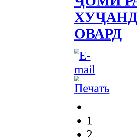
ҶОМИ Р
ХУҶАНД
ОВАРД
1
2