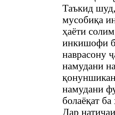
Таъкид шуд,
мусобиқа ин
ҳаёти солим
инкишофи б
наврасону ҷ
намудани на
қонуншикан
намудани ф
болаёқат ба
Дар натиҷаи