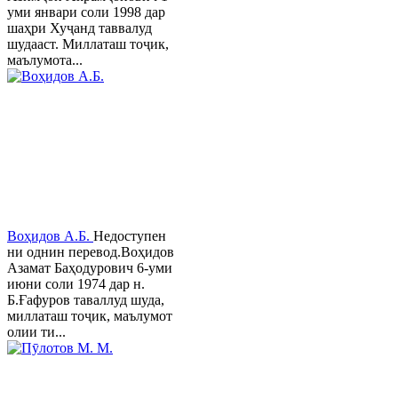
уми январи соли 1998 дар
шаҳри Хуҷанд таввалуд
шудааст. Миллаташ тоҷик,
маълумота...
Воҳидов А.Б.
Недоступен
ни однин перевод.Воҳидов
Азамат Баҳодурович 6-уми
июни соли 1974 дар н.
Б.Ғафуров таваллуд шуда,
миллаташ тоҷик, маълумот
олии ти...