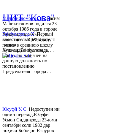
© 2013-2018 Разработчик и 
ЦИТ "Кова"
Маликисломов Н. Н.
Насим
Маликисломов родился 23
октября 1986 года в городе
Гайбуллозода Х.
Первый
Худжанде в семье
заместитель председателя
служащего. В 1994 году
города
пошел в среднюю школу
ХуджандГайбуллозода
№18 города Худжанда, ...
Хайрулло назначен на
данную должность по
постановлению
Председателя города ...
Юсуфӣ У. C.
Недоступен ни
однин перевод.Юсуфӣ
Усмон Сиддиқзода 23-юми
сентябри соли 1982 дар
ноҳияи Бобоҷон Ғафуров