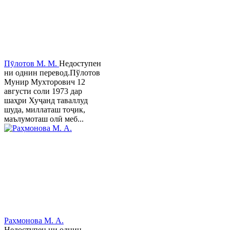
Пӯлотов М. М.
Недоступен
ни однин перевод.Пўлотов
Мунир Мухторович 12
августи соли 1973 дар
шаҳри Хуҷанд таваллуд
шуда, миллаташ тоҷик,
маълумоташ олӣ меб...
Раҳмонова М. А.
Недоступен ни однин