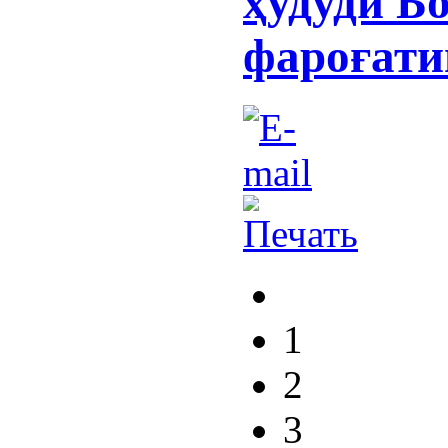
ҳудуди Б
фароғати
1
2
3