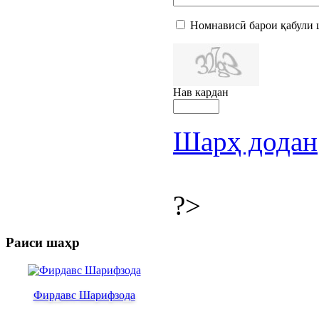
Номнависӣ барои қабули 
Нав кардан
Шарҳ додан
?>
Раиси шаҳр
Фирдавс Шарифзода