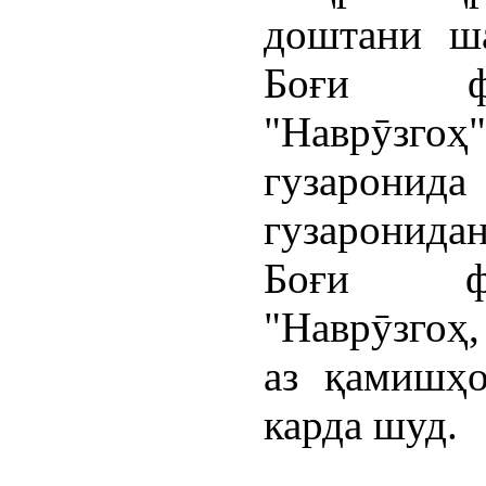
доштани ш
Боғи фа
"Наврӯзгоҳ
гузарон
гузаронида
Боғи фа
"Наврӯзгоҳ,
аз қамишҳо
карда шуд.