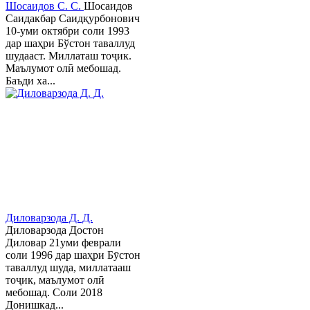
Шосаидов С. С.
Шосаидов
Саидакбар Саидқурбонович
10-уми октябри соли 1993
дар шаҳри Бўстон таваллуд
шудааст. Миллаташ тоҷик.
Маълумот олӣ мебошад.
Баъди ха...
Диловарзода Д. Д.
Диловарзода Достон
Диловар 21уми феврали
соли 1996 дар шаҳри Бӯстон
таваллуд шуда, миллатааш
тоҷик, маълумот олӣ
мебошад. Соли 2018
Донишкад...