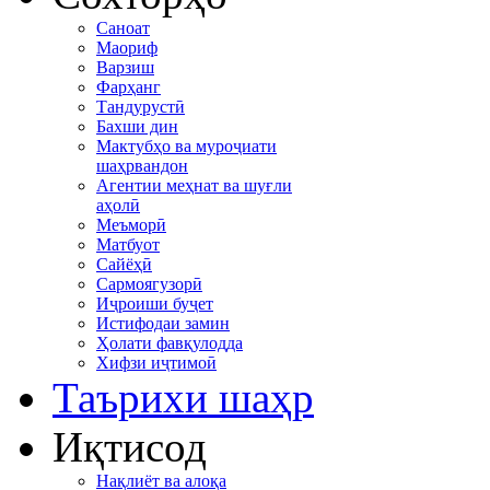
Саноат
Маориф
Варзиш
Фарҳанг
Тандурустӣ
Бахши дин
Мактубҳо ва муроҷиати
шаҳрвандон
Агентии меҳнат ва шуғли
аҳолӣ
Меъморӣ
Матбуот
Сайёҳӣ
Сармоягузорӣ
Иҷроиши буҷет
Истифодаи замин
Ҳолати фавқулодда
Хифзи иҷтимоӣ
Таърихи шаҳр
Иқтисод
Нақлиёт ва алоқа