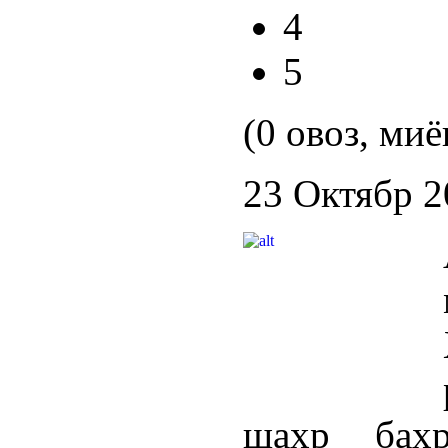
4
5
(0 овоз, миё
23 Октябр 2
шаҳр баҳ