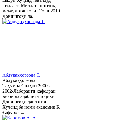
шаҳри Хуҷанд таваллуд
шудааст. Миллаташ тоҷик,
маълумоташ олӣ. Соли 2010
Донишгоҳи да...
Абдуқаҳҳорзода Т.
Абдуқаҳҳорзода
Таҳмина Солҳои 2000 -
2002-Лаборанти кафедраи
забон ва адабиёти тоҷики
Донишгоҳи давлатии
Хуҷанд ба номи академик Б.
Ғафуров,...