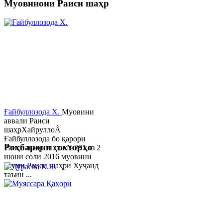
Муовинони Раиси шаҳр
Ғайбуллозода Х.
Муовини
аввали Раиси
шаҳрХайруллоÂ
Ғайбуллозода бо қарори
Роҳбарони сохторҳо
Раиси шаҳр таҳти №281 аз 2
июни соли 2016 муовини
якуми Раиси шаҳри Хуҷанд
таъин ...