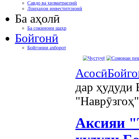
Савдо ва хизматрасонӣ
Лоиҳаҳои инвеститсионӣ
Ба аҳолӣ
Ба сокинони шаҳр
Бойгонӣ
Бойгонии ахборот
Асосӣ
Бойго
дар ҳудуди 
"Наврӯзгоҳ"
Аксияи "