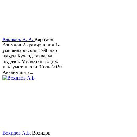
Каримов А. А.
Каримов
Азимҷон Акрамҷонович 1-
уми январи соли 1998 дар
шаҳри Хуҷанд таввалуд
шудааст. Миллаташ тоҷик,
маълумоташ олӣ. Соли 2020
Академияи х...
Воҳидов А.Б.
Воҳидов