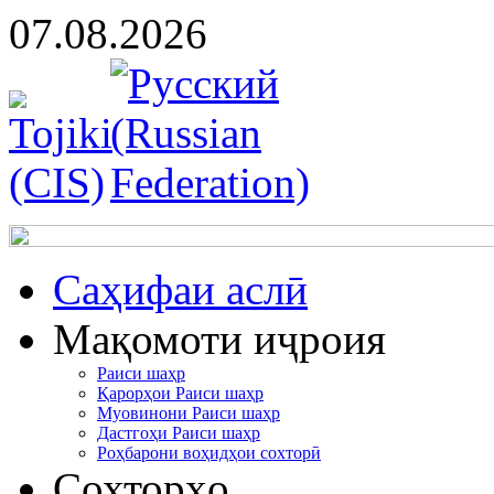
07.08.2026
Cаҳифаи аслӣ
Мақомоти иҷроия
Раиси шаҳр
Қарорҳои Раиси шаҳр
Муовинони Раиси шаҳр
Дастгоҳи Раиси шаҳр
Роҳбарони воҳидҳои сохторӣ
Сохторҳо