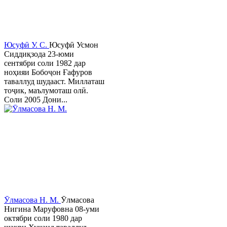
Юсуфӣ У. C.
Юсуфӣ Усмон
Сиддиқзода 23-юми
сентябри соли 1982 дар
ноҳияи Бобоҷон Ғафуров
таваллуд шудааст. Миллаташ
тоҷик, маълумоташ олӣ.
Соли 2005 Дони...
Ӯлмасова Н. М.
Ӯлмасова
Нигина Маруфовна 08-уми
октябри соли 1980 дар