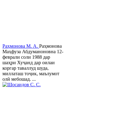
Раҳмонова М. А.
Раҳмонова
Маҳфуза Абдуманоновна 12-
феврали соли 1988 дар
шаҳри Хуҷанд дар оилаи
коргар таваллуд шуда,
миллаташ тоҷик, маълумот
олӣ мебошад. ...