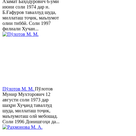
Азамат Баҳодурович 6-уми
июни соли 1974 дар н.
Б.Ғафуров таваллуд шуда,
миллаташ тоҷик, маълумот
олии тиббӣ. Соли 1997
филиали Хучан...
Пӯлотов М. М.
Пўлотов
Мунир Мухторович 12
августи соли 1973 дар
шаҳри Хуҷанд таваллуд
шуда, миллаташ тоҷик,
маълумоташ олӣ мебошад.
Соли 1996 Донишгоҳи да...