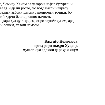
 Ҷомиву Хайём ва ҳазорон нафар бузургони 
ад. Дар ин росто, мо бояд насли наврасу 
залати забони ширину шоиронаи тоҷикӣ, бо 
ллӣ ҳарчи бештар ошно намоем.
дари худ дӯст дорем, онро эҳтиёт кунем, арҷ 
 ки бошем, талош намоем.
Бахтиёр Нозимзода,
прокурори шаҳри Хуҷанд,
мушовири адлияи дараҷаи якум