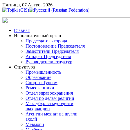
Пятница, 07 Август 2026
Главная
Исполнительный орган
Председатель города
Постоновление Председателя
Заместители Председателя
Аппарат Председателя
Руководители структур
Структура
Промышленность
Образование
Спорт и Туризм
Ремесленники
Отдел здравоохранения
Отдел по делам религий
Мактубҳо ва муроҷиати
шаҳрвандон
Агентии меҳнат ва шуғли
аҳолӣ
Меъморӣ
Матбуот