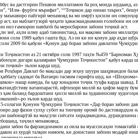
ббус ва дастгирии Пешвои миллатамон ба роҳ монда шудаанд, аз 
”, “Илм- фурӯғи мърифат”, ““Тоҷикон дар оинаи таърих”, бешубҳа
у маънавиро пайгирӣ менамояд ва мо имрӯз ҳосили ин озмунҳор
р аст, ки маблағгузорӣ ҷиҳати ҳавасманднамоии ғолибони ин озм
 ин низ ғамхории навбатӣ ба меросбарони забони тоҷикӣ аст.
ли зиё, аҳли илму адаб тавонистанд, ки мақоми забони миллатро 
юни соли 1989 қабул гашта буд. Аз он ки ин қонун дар аҳди шўр
 соли 2009 бо қабули «Қонун дар бораи забони давлатии Ҷумҳурии
 Тоҷикистон аз 21 октябри соли 1997 таҳти №459 “Барномаи Ҳу
забонҳои дигари қаламрави Ҷумҳурии Тоҷикистон” қабул карда шу
ни тоҷикӣ» эълон карда шуд.
и Роҳбари Давлат бо мақсади дар зеҳну шуури шаҳрвандон бала
уҳаббату садоқат ба Ватанро тасмим гирифта шуд, ки «Шоҳнома»
икон» нашр намуда, ба ҳар хонадони тоҷик туҳфа карда шавад. 
ватандӯстиву ватанпарастӣ, ифтихори миллӣ ва ҳифзи марзу бу
оз ҳам баланд бардоштани ҳисси миллӣ ва худшиносиву худогоҳии 
махонӣ»-ро эълон карда шуд.
5-солагии Қонуни Ҷумҳурии Тоҷикистон «Дар бораи забони давл
нро дар фазои сулҳу субот ва тинҷиву оромӣ бо дастовардҳои на
ҳои шабонарӯзӣ ва маҳсули сиёсати хирадмандона, дурандешона
бошанд, таҷлил менамоянд.
ани забон ба фарзандонамон аз оила ва муассисаҳои томактабӣ с
ӯдакон аз хурдӣ талқин намоем, ки донистани забони модарӣ ниш
 шуморида мешавад.