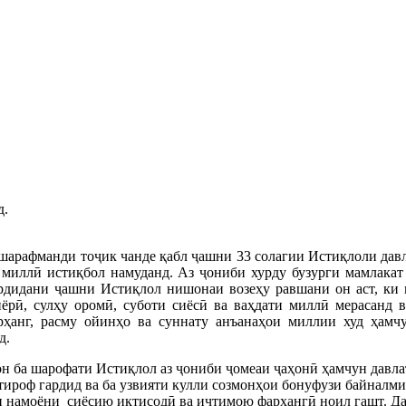
д.
арафманди тоҷик чанде қабл ҷашни 33 солагии Истиқлоли давла
миллӣ истиқбол намуданд. Аз ҷониби хурду бузурги мамлакат
ардидани ҷашни Истиқлол нишонаи возеҳу равшани он аст, ки
ёрӣ, сулҳу оромӣ, суботи сиёсӣ ва ваҳдати миллӣ мерасанд 
арҳанг, расму ойинҳо ва суннату анъанаҳои миллии худ ҳамч
д.
н ба шарофати Истиқлол аз ҷониби ҷомеаи ҷаҳонӣ ҳамчун давла
тироф гардид ва ба узвияти кулли созмонҳои бонуфузи байналми
 намоёни  сиёсию иқтисодӣ ва иҷтимою фарҳангӣ ноил гашт. Дас