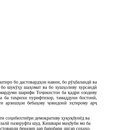
тиро бо дастовардҳои навин, бо рӯҳбаландӣ ва
 бо шукӯҳу шаҳомат ва бо хушҳоливу хурсандӣ
 мардуми шарифи Тоҷикистон ба қадри озодиву
ва ба таърихи пурифтихор, тамаддуни бостонӣ,
ун арзишҳои бебаҳову ҷовидонӣ эҳтирому арҷ
ти соҳибихтиёри демокративу ҳуқуқбунёд ва 
лалӣ пазируфта шуд. Кишвари маҳбуби мо ба 
товарди беназир дар баробари дигар соҳаҳо, 