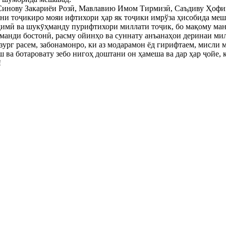
Синову Закариёи Розӣ, Мавлавию Имом Тирмизӣ, Саъдиву Ҳофиз,
ни тоҷикиро мояи ифтихори ҳар як тоҷики имрўза ҳисобида мешав
димӣ ва шукӯҳманду пурифтихори миллати тоҷик, бо мақому ман
манди бостонӣ, расму ойинҳо ва суннату анъанаҳои деринаи ми
зург расем, забонамонро, ки аз модарамон ёд гирифтаем, мисли мо
ш ва ботаровату зебо нигоҳ доштани он ҳамеша ва дар ҳар ҷойе,
!