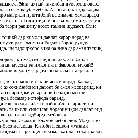
ташаккул ёфта, аз пай таҷрибаи пурарзиш овард.
тсоз маҳсуб меёбад. Аз ин аст, ки ҳар кадом 
нро мавриди пуштибонӣ ва ҳимояи ҳаматарафа 
стиқлол забони тоҷикӣ аст ва мақоми ҳуқуқии 
а таври равшану возеҳ таъйид шудааст. Яъне 
тоҷикӣ дар ҳимояи давлат қарор дорад ва 
 муҳтарам Эмомалӣ Раҳмон барои рушду 
, ин тадбирҳоро зина ба зина дар амал татбиқ 
ранд, ки маҳз истиқлоли давлатӣ барои 
минаи мусоид ва имконияти фаровон муҳайё 
миллӣ ваҳдату сарҷамъии миллати моро дар 
 аз соҳибзабонон даъват ба амал меоваранд, ки 
иятсозиро ҳамчун арзиши бебаҳои миллӣ 
ҷуда босамар истифода баранд.
ҳи ташаккули сиёсати забон-боло гирифтани 
атӣ, ташкили силсилаи чорабиниҳои давлат оид 
ровардани ин тадбирҳо мебошад.
уҳтарам Эмомалӣ Раҳмон мебошанд. Моҳият ва 
 иброз мегардад. Китоби Пешвои муазами 
 хидмати Президенти мамлакат дар соҳаи забон 