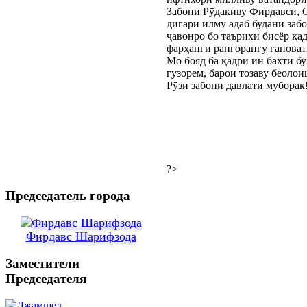
Забони Рӯдакиву Фирдавсӣ, 
дигари илму адаб будани забо
ҷавонро бо таърихи бисёр қа
фарҳанги рангорангу ғановат
Мо бояд ба қадри ин бахти бу
гузорем, барои тозаву беолои
Рӯзи забони давлатӣ муборак
?>
Председатель города
Фирдавс Шарифзода
Заместители
Председателя