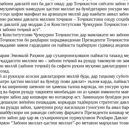
 забони давлатӣ низ ба даст омад: дар Тоҷикистон сиёсати забон 
 муҳимтарин намодҳои ҳастии миллат ва бунёдитарин унсури милла
тгоҳи ҳифзи манфиат ва арзишҳои миллӣ дар навбати аввал забо
тию расмии давлати миллии тоҷикон – Тоҷикистони озоду соҳиби
ни давлатӣ дар моддаи 2-и Конститутсияи Ҷумҳурии Тоҷикистон б
 забони тоҷикӣ аст”.
и Конститутсияи Ҷумҳурии Тоҷикистон дар мамлакати мо забони 
Тоҷикистон бо раҳбарии хирадмандонаи Президенти Тоҷикистон
мқадами замон гардидани он пайваста тадбирҳои судманд андешида
рам Эмомалӣ Раҳмон дар суханрониҳояшон пайваста таъкид медо
уқаддасоти миллии мо – забони тоҷикӣ ва рушду такомули он за
они миллӣ (забони тоҷикӣ) ба сифати рукни муҳими давлатдории 
озад.
ро ҳастии миллат ва бунёду пояи давлат» эълом карда, пайваста
ӣ ва шириниву шевоии он ҳамеша талош варзида, ин унсури ҳув
 ва барои рушду тақвияти минбаъдаи он аз ҳамаи имконоти мав
увори забон дар кишвари мо нотакрор аст. Заминаҳои бунёдии ро
дешаҳои зиёиёни пешқадам, коркарди тадбирҳои стратегии давл
ва рушди забон, ҳамчунин роҳу василаҳои гуногуни ба амал ба
шаббускори ин раванди сиёсиву фарҳанги Президенти кишвар м
ти забон дар ҳар як суханрониҳои пурмуҳтавои Роҳбари Давлат
мон “Забони миллат-ҳастии миллат”-ро метавон марҳилаи тозаи