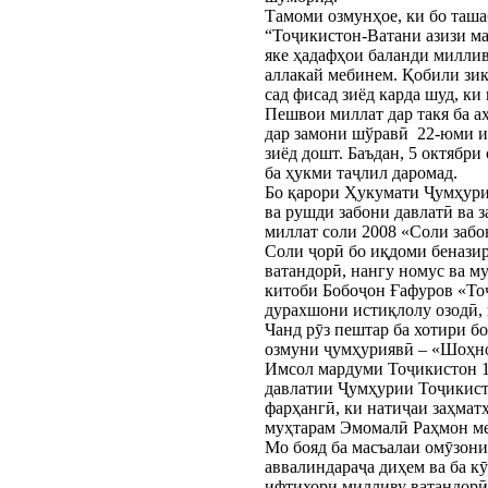
Тамоми озмунҳое, ки бо таша
“Тоҷикистон-Ватани азизи ман
яке ҳадафҳои баланди миллив
аллакай мебинем. Қобили зик
сад фисад зиёд карда шуд, ки
Пешвои миллат дар такя ба аҳ
дар замони шўравӣ  22-юми и
зиёд дошт. Баъдан, 5 октябри
ба ҳукми таҷлил даромад.  
Бо қарори Ҳукумати Ҷумҳурии
ва рушди забони давлатӣ ва 
миллат соли 2008 «Соли забо
Соли ҷорӣ бо иқдоми беназир
ватандорӣ, нангу номус ва м
китоби Бобоҷон Ғафуров «Тоҷ
дурахшони истиқлолу озодӣ, 
Чанд рӯз пештар ба хотири б
озмуни ҷумҳуриявӣ – «Шоҳно
Имсол мардуми Тоҷикистон 1
давлатии Ҷумҳурии Тоҷикисто
фарҳангӣ, ки натиҷаи заҳмат
муҳтарам Эмомалӣ Раҳмон ме
Мо бояд ба масъалаи омӯзонид
аввалиндараҷа диҳем ва ба к
ифтихори милливу ватандорӣ