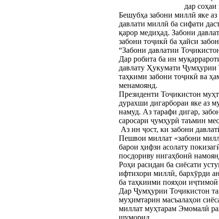
дар соҳаи
Бешубҳа забони миллӣ яке аз
давлати миллӣ ба сифати дас
қарор медиҳад. Забони давла
забони тоҷикӣ ба ҳайси забо
“Забони давлатии Тоҷикистон
Дар робита ба ин муқаррарот
давлату Ҳукумати Ҷумҳурии 
таҳкими забони тоҷикӣ ва ҳа
менамоянд.
Президенти Тоҷикистон муҳта
дурахши дигарбораи яке аз м
намуд. Аз тарафи дигар, заб
саросари ҷумҳурӣ таъмин мес
 Аз ин ҷост, ки забони давлатӣ аз рукнҳои асосии давлатдории миллӣ буда, дар таҳкиму суботи давлати миллӣ нақши асосӣ дорад. Барҳақ, 
Пешвои миллат «забони миллат
барои ҳифзи асолату покизаг
посдориву нигаҳбонӣ намоянд
Роҳи расидан ба сиёсати уст
ифтихори миллӣ, бархӯрди ан
ба таҳкиими пояҳои иҷтимоӣ 
Дар Ҷумҳурии Тоҷикистон та
муҳимтарин масъалаҳои сиёса
миллат муҳтарам Эмомалӣ раҳ
шуморид.