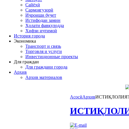
Сайёҳӣ
Сармоягузорӣ
Иҷроиши буҷет
Истифодаи замин
Ҳолати фавқулодда
Хифзи иҷтимоӣ
История города
Экономика
Транспорт и связь
Торговля и услуги
Инвестиционные проекты
Для граждан
Для граждани города
Архив
Архив материалов
Асосӣ
Архив
ИСТИҚЛОЛИЯТ
ИСТИҚЛОЛИ