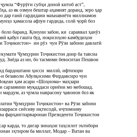
ҷумла “Фурӯғи субҳи доноӣ китоб аст”, 
, аз як озмун бештар аҳамият доранд, зеро ҳар 
о дар ғанӣ гардидани маънавиёти миллиамон 
унҳо ҳамасола афзун гардида, солӣ ҷорӣ боз 
боло баранд. Қонуни забон, ки  сараввал ҳанӯз 
авӣ қабул гашта буд, ноқисиҳою камбудиҳои 
 Тоҷикистон»  ин рӯз  чун Рўзи забони давлатӣ 
кумати Ҷумҳурии Тоҷикистон доир ба тавсиа 
д. Зиёда аз ин, бо тасмими бевоситаи Пешвои 
нд бардоштани ҳисси  миллӣ, ифтихори 
-и безаволи Абулқосими Фирдавсиро чун 
Воқеан ҳам асари «Шоҳнома» маҳзари 
ми сарзамини муқаддаси ориёии мо мебошад.
мардум, аз ҷумла наврасону ҷавонон боз як 
атии Ҷумҳурии Тоҷикистон» ва Рӯзи забони 
зарраси сиёсиву иқтисодӣ, иҷтимоиву 
 ва фарҳангпарваронаи Президенти Тоҷикистон 
ар карда, то дигар зинаҳои таҳсилот эътибори 
онаи эҳтиром ба миллат, Модар – Ватан ва 