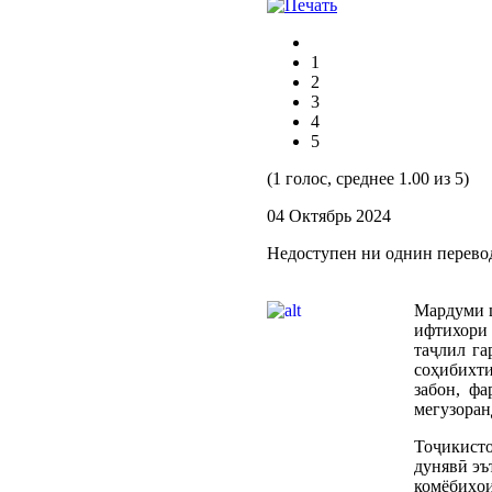
1
2
3
4
5
(1 голос, среднее 1.00 из 5)
04 Октябрь 2024
Недоступен ни однин перево
Мардуми ш
ифтихори 
таҷлил г
соҳибихти
забон, ф
мегузоран
Тоҷикисто
дунявӣ эъ
комёбиҳои