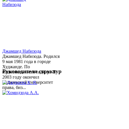
Джамшед Набизода
Джамшед Набизода. Родился
9 мая 1981 года в городе
Худжанде. По
Руководители структур
национальности таджик. В
2003 году окончил
Таджикский университет
права, биз...