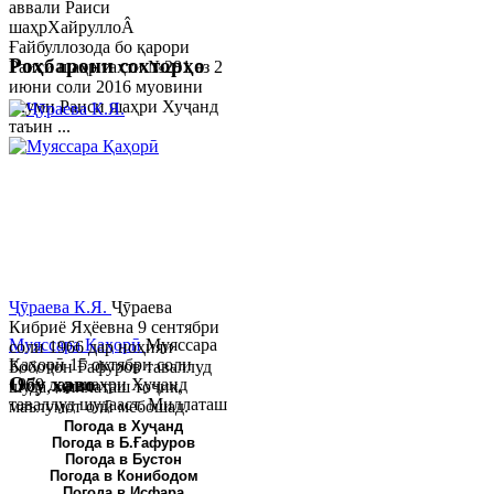
аввали Раиси
шаҳрХайруллоÂ
Ғайбуллозода бо қарори
Роҳбарони сохторҳо
Раиси шаҳр таҳти №281 аз 2
июни соли 2016 муовини
якуми Раиси шаҳри Хуҷанд
таъин ...
Ҷӯраева К.Я.
Ҷӯраева
Кибриё Яҳёевна 9 сентябри
Муяссара Қаҳорӣ
Муяссара
соли 1966 дар ноҳияи
Қаҳорӣ 15 октябри соли
Бобоҷон Ғафуров таваллуд
Обу хаво
1979 дар шаҳри Хуҷанд
шуда, миллаташ тоҷик,
таваллуд шудааст. Миллаташ
маълумот олӣ мебошад.
тоҷик. Маълумот олӣ. Соли
Соли 1997 Донишг...
Погода в Хуҷанд
Погода в Б.Ғафуров
2002 Донишгоҳи давлатии
Погода в Бустон
Хуҷанд ба...
Погода в Конибодом
Погода в Исфара