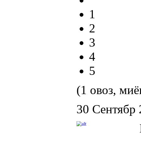
1
2
3
4
5
(1 овоз, миё
30 Сентябр 