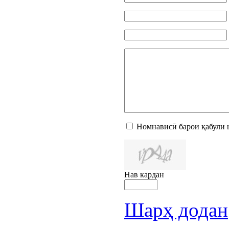
Номнависӣ барои қабули 
Нав кардан
Шарҳ додан