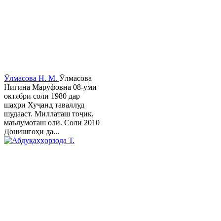
Ӯлмасова Н. М.
Ӯлмасова
Нигина Маруфовна 08-уми
октябри соли 1980 дар
шаҳри Хуҷанд таваллуд
шудааст. Миллаташ тоҷик,
маълумоташ олӣ. Соли 2010
Донишгоҳи да...