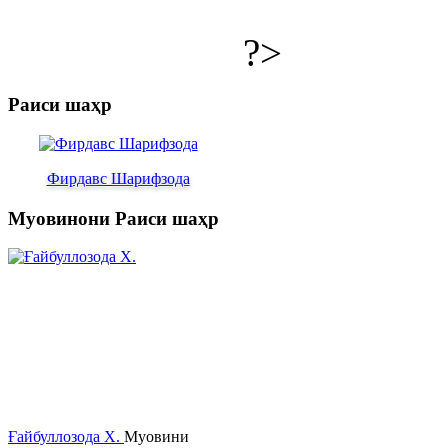
?>
Раиси шаҳр
Фирдавс Шарифзода
Муовинони Раиси шаҳр
Ғайбуллозода Х.
Муовини