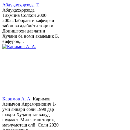
Абдуқаҳҳорзода Т.
Абдуқаҳҳорзода
Таҳмина Солҳои 2000 -
2002-Лаборанти кафедраи
забон ва адабиёти тоҷики
Донишгоҳи давлатии
Хуҷанд ба номи академик Б.
Ғафуров,...
Каримов А. А.
Каримов
Азимҷон Акрамҷонович 1-
уми январи соли 1998 дар
шаҳри Хуҷанд таввалуд
шудааст. Миллаташ тоҷик,
маълумоташ олӣ. Соли 2020