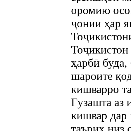
оромию осо
ҷонии ҳар я
Тоҷикистон
Тоҷикистон 
ҳарбӣ буда, 
шароите қоди
кишварро т
Гузашта аз 
кишвар дар
таърих низ 