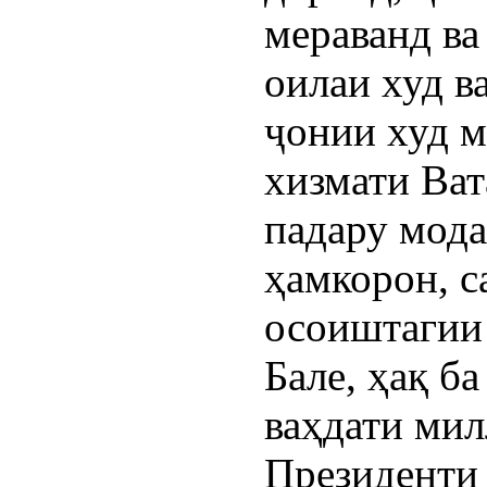
мераванд ва
оилаи худ в
ҷонии худ м
хизмати Ват
падару модар
ҳамкорон, с
осоиштагии 
Бале, ҳақ б
ваҳдати мил
Президенти