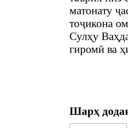
матонату ҷа
тоҷикона ом
Сулҳу Ваҳда
гиромӣ ва ҳ
Шарҳ дода