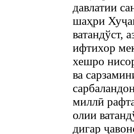
давлатии са
шаҳри Хуҷан
ватандўст, 
ифтихор мек
хешро нисор
ва сарзамини
сарбаландон
миллӣ рафта
олии ватанд
дигар ҷавон