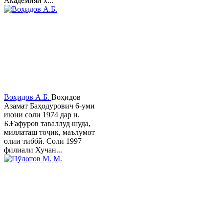
Академияи х...
Воҳидов А.Б.
Воҳидов
Азамат Баҳодурович 6-уми
июни соли 1974 дар н.
Б.Ғафуров таваллуд шуда,
миллаташ тоҷик, маълумот
олии тиббӣ. Соли 1997
филиали Хучан...