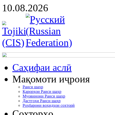
10.08.2026
Cаҳифаи аслӣ
Мақомоти иҷроия
Раиси шаҳр
Қарорҳои Раиси шаҳр
Муовинони Раиси шаҳр
Дастгоҳи Раиси шаҳр
Роҳбарони воҳидҳои сохторӣ
Сохторҳо