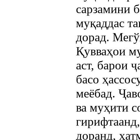
сарзамини 
муқаддас та
дорад. Мегў
Қувваҳои му
аст, барои 
басо ҳассос
меёбад. Ҷаво
ва муҳити с
гирифтаанд,
доранд, ҳат