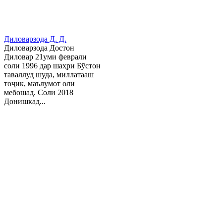
Диловарзода Д. Д.
Диловарзода Достон
Диловар 21уми феврали
соли 1996 дар шаҳри Бӯстон
таваллуд шуда, миллатааш
тоҷик, маълумот олӣ
мебошад. Соли 2018
Донишкад...