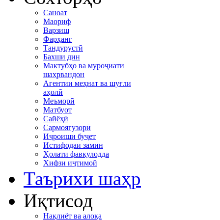
Саноат
Маориф
Варзиш
Фарҳанг
Тандурустӣ
Бахши дин
Мактубҳо ва муроҷиати
шаҳрвандон
Агентии меҳнат ва шуғли
аҳолӣ
Меъморӣ
Матбуот
Сайёҳӣ
Сармоягузорӣ
Иҷроиши буҷет
Истифодаи замин
Ҳолати фавқулодда
Хифзи иҷтимоӣ
Таърихи шаҳр
Иқтисод
Нақлиёт ва алоқа