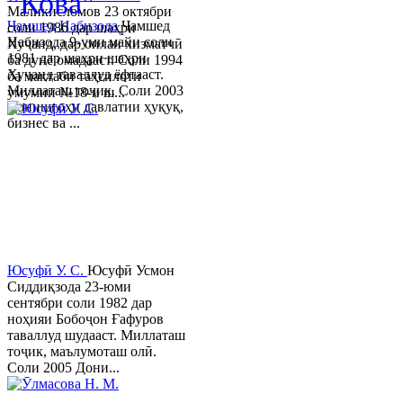
"Кова"
Маликисломов 23 октябри
Ҷамшед Набизода
Ҷамшед
соли 1986 дар шаҳри
Набизода 9-уми майи соли
Хуҷанд, дар оилаи хизматчӣ
1981 дар шаҳри шаҳри
ба дунё омадааст. Соли 1994
Хуҷанд таваллуд ёфтааст.
ба мактаби таҳсилоти
Миллаташ тоҷик. Соли 2003
умумии №18-и ш...
Донишгоҳи давлатии ҳуқуқ,
бизнес ва ...
Юсуфӣ У. C.
Юсуфӣ Усмон
Сиддиқзода 23-юми
сентябри соли 1982 дар
ноҳияи Бобоҷон Ғафуров
таваллуд шудааст. Миллаташ
тоҷик, маълумоташ олӣ.
Соли 2005 Дони...