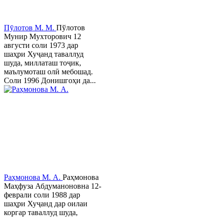
Пӯлотов М. М.
Пўлотов
Мунир Мухторович 12
августи соли 1973 дар
шаҳри Хуҷанд таваллуд
шуда, миллаташ тоҷик,
маълумоташ олӣ мебошад.
Соли 1996 Донишгоҳи да...
Раҳмонова М. А.
Раҳмонова
Маҳфуза Абдуманоновна 12-
феврали соли 1988 дар
шаҳри Хуҷанд дар оилаи
коргар таваллуд шуда,