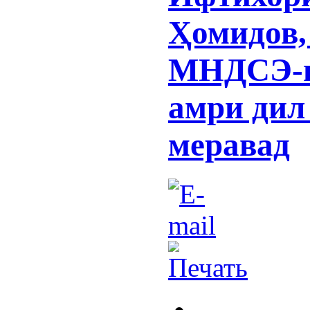
Ҳомидов,
МНДСЭ-и
амри дил
меравад