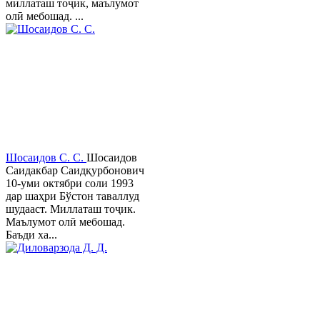
миллаташ тоҷик, маълумот
олӣ мебошад. ...
Шосаидов С. С.
Шосаидов
Саидакбар Саидқурбонович
10-уми октябри соли 1993
дар шаҳри Бўстон таваллуд
шудааст. Миллаташ тоҷик.
Маълумот олӣ мебошад.
Баъди ха...