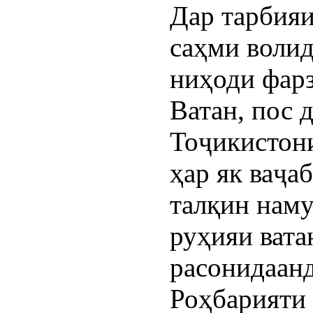
Дар тарбияи
саҳми волида
ниҳоди фарз
Ватан, пос 
Тоҷикистони
ҳар як ваҷа
талқин наму
руҳияи вата
расонидаанд
Роҳбарияти 