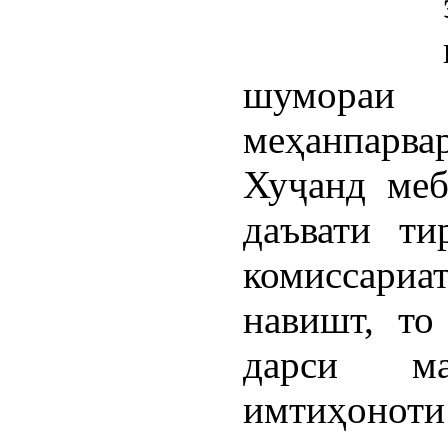
шумораи 
меҳанпарв
Хуҷанд меб
даъвати ти
комиссари
навишт, то
дарси ма
имтиҳоноти 