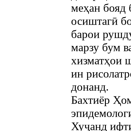
меҳан бояд 
осиштагӣ бо
барои рушду
марзу бум в
хизматҳои ш
ин рисолатр
донанд.
Бахтиёр Ҳом
эпидемолог
Хуҷанд ифти