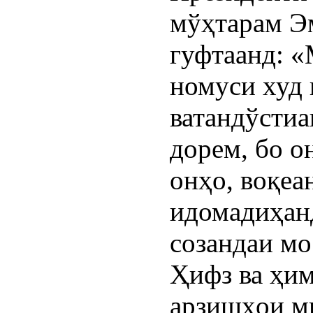
мўҳтарам Эм
гуфтаанд: «
номуси худ в
ватандўстиа
дорем, бо о
онҳо, воқеан
идомадиҳанд
созандаи мо
Ҳифз ва ҳим
арзишҳои ми