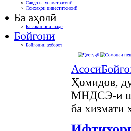
Савдо ва хизматрасонӣ
Лоиҳаҳои инвеститсионӣ
Ба аҳолӣ
Ба сокинони шаҳр
Бойгонӣ
Бойгонии ахборот
Асосӣ
Бойго
Ҳомидов, д
МНДСЭ-и ша
ба хизмати 
Ифтихори