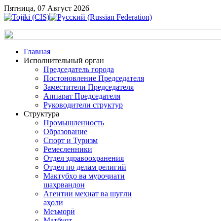
Пятница, 07 Август 2026
Главная
Исполнительный орган
Председатель города
Постоновление Председателя
Заместители Председателя
Аппарат Председателя
Руководители структур
Структура
Промышленность
Образование
Спорт и Туризм
Ремесленники
Отдел здравоохранения
Отдел по делам религий
Мактубҳо ва муроҷиати
шаҳрвандон
Агентии меҳнат ва шуғли
аҳолӣ
Меъморӣ
Матбуот