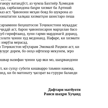
аюру ватандўст, аз ҷумла Бахтиёр Ҳомидов 
уда, сарбаландона баҳри хизмат ба Артишӣ 
з аст. Ҷавонони меҳан бояд бо шукрона аз 
осоиштагии халқаш хизматҳои шоистаро пеша 
сарзамини биҳиштосои Тоҷикистони муқаддас 
ҷиддӣ аст, барои ҷавонписарон марҳилаи басо 
хуб гирифтаанд, хуни гарми мардонагӣ доранд, 
олати ҷонии худ медонанд. Нафаре, ки хизмати 
 имрўза мерасад.
 Тоҷикистон мўҳтарам Эмомалӣ Раҳмон аст, ки 
зург дорем, бо онҳо ифтихор мекунем, зеро 
швар вазифаи ҷонии ҳар яки мо, шаҳрвандони 
т, ки сулҳу суботи кишварро таъмин намояд.
д, ки бо матонату ҷасорат ва ғурури баланди 
Дафтари матбуоти
Раиси шаҳри Хуҷанд