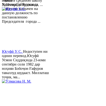
города
пошел в среднюю школу
ХуджандГайбуллозода
№18 города Худжанда, ...
Хайрулло назначен на
данную должность по
постановлению
Председателя города ...
Юсуфӣ У. C.
Недоступен ни
однин перевод.Юсуфӣ
Усмон Сиддиқзода 23-юми
сентябри соли 1982 дар
ноҳияи Бобоҷон Ғафуров
таваллуд шудааст. Миллаташ
тоҷик, ма...