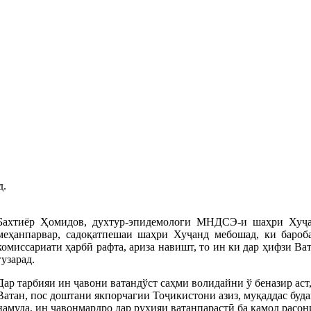
д.
Бахтиёр Ҳомидов, духтур-эпидемологи МНДСЭ-и шаҳри Хуҷан
меҳанпарвар, садоқатпешаи шаҳри Хуҷанд мебошад, ки бароба
комиссариати ҳарбӣ рафта, ариза навишт, то ин ки дар ҳифзи Ва
гузарад.
Дар тарбияи ин ҷавони ватандўст саҳми волидайни ў беназир аст
Ватан, пос доштани якпорчагии Тоҷикистони азиз, муқаддас буда
намуда, ин ҷавонмардро дар руҳияи ватанпарастӣ ба камол расон