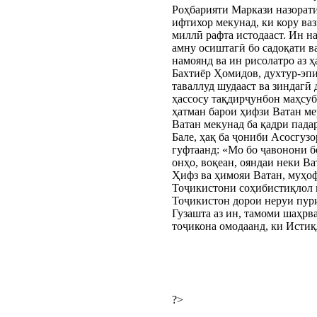
Роҳбарияти Маркази назорати
ифтихор мекунад, ки кору ва
миллӣ рафта истодааст. Ин н
амну осиштагӣ бо садоқати в
намоянд ва ин рисолатро аз 
Бахтиёр Ҳомидов, духтур-эп
таваллуд шудааст ва зиндагӣ 
ҳассосу тақдирҷунбон маҳсуб 
ҳатман барои ҳифзи Ватан ме
Ватан мекунад ба қадри пада
Бале, ҳақ ба ҷониби Асосгуз
гуфтаанд: «Мо бо ҷавонони бо
онҳо, воқеан, ояндаи неки В
Ҳифз ва ҳимояи Ватан, муҳоф
Тоҷикистони соҳибистиқлол 
Тоҷикистон дорои неруи пури
Гузашта аз ин, тамоми шаҳрв
тоҷикона омодаанд, ки Истиқ
?>