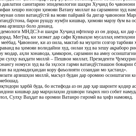
 давлатии санитарию эпидемологии шаҳри Хуҷанд бо ҷавонони ғ
зифаи хешро нисори ҳимояи Ватану миллат ва сарзамини худ нам
амунаи олии ватандўстӣ ва мояи пайравӣ ба дигар ҷавонони Марка
атандўстона, барои рушду нумўи кишвар, ҳимояи марзу бум ва 
ҳама арзишҳо боло донанд.
идемологи МНДСЭ-и шаҳри Хуҷанд ифтихор аз он дорад, ки дар 
дорад. Мегўяд, ки хизмат дар сафи Қувваҳои мусаллаҳ имтиҳони 
меёбад. Ҷавононе, ки аз оила, мактаб ва муҳити созгор тарбияи 
раванд ва ҳимояи волидайни худ, оилаи худ ва хешу ақраборо рис
ру модар, аҳли хонавода, ҳамкорон, сарзамин ва амну осоиштагии
ори сулҳу ваҳдати миллӣ – Пешвои миллат, Президенти Ҷумҳурии
нангу номуси худ ва ба эҳсоси гарми ватандўстиашон боварии бу
атан ва идомадиҳандаи кору фаъолияти созандаи мо ҳастанд».
изати арзишҳои миллӣ, масъул будан дар оромию осоиштагии ки
мебошад.
қтидори ҳарбӣ буда, бо истифода аз он дар ҳар шароите қодир ас
андони кишвар дар марҳилаҳои душвори таърих низ собит намудан
лол, Сулҳу Ваҳдат ва оромии Ватанро гиромӣ ва ҳифз намоянд.