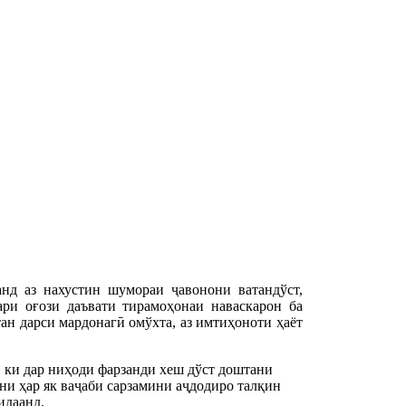
д аз нахустин шумораи ҷавонони ватандўст,
ри оғози даъвати тирамоҳонаи наваскарон ба
тан дарси мардонагӣ омўхта, аз имтиҳоноти ҳаёт
, ки дар ниҳоди фарзанди хеш дўст доштани 
ни ҳар як ваҷаби сарзамини аҷдодиро талқин 
идаанд.