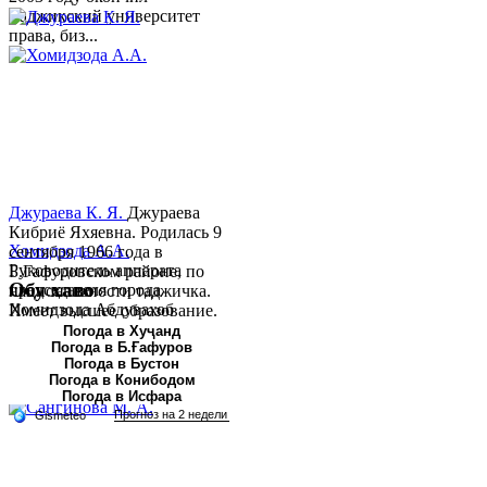
Таджикский университет
права, биз...
Джураева К. Я.
Джураева
Кибриё Яхяевна. Родилась 9
Хомидзода А.А.
сентября 1966 года в
Руководитель аппарата
Б.Гафуровском районе, по
Обу хаво
председателя города
национальности таджичка.
Хомидзода Абдувахоб
Имеет высшее образование.
Абдумаджид родился 8
В 1997 ...
Погода в Хуҷанд
Погода в Б.Ғафуров
июня 1978 года в городе
Погода в Бустон
Худжанде. По
Погода в Конибодом
национальности...
Погода в Исфара