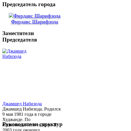
Председатель города
Фирдавс Шарифзода
Заместители
Председателя
Джамшед Набизода
Джамшед Набизода. Родился
9 мая 1981 года в городе
Худжанде. По
Руководители структур
национальности таджик. В
2003 году окончил