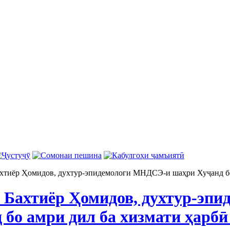
хтиёр Ҳомидов, духтур-эпидемологи МНДСЭ-и шаҳри Хуҷанд бо
 Бахтиёр Ҳомидов, духтур-эп
 бо амри дил ба хизмати ҳарбӣ