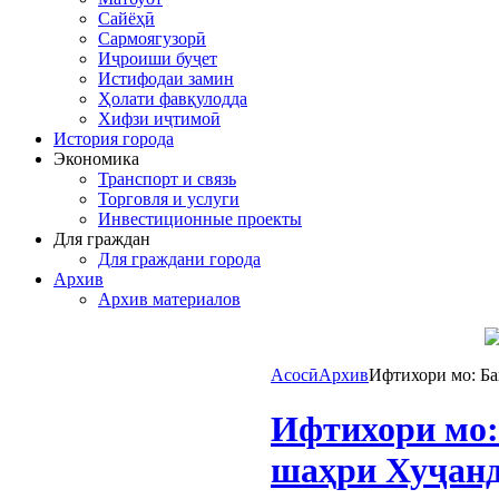
Сайёҳӣ
Сармоягузорӣ
Иҷроиши буҷет
Истифодаи замин
Ҳолати фавқулодда
Хифзи иҷтимоӣ
История города
Экономика
Транспорт и связь
Торговля и услуги
Инвестиционные проекты
Для граждан
Для граждани города
Архив
Архив материалов
Асосӣ
Архив
Ифтихори мо: Ба
Ифтихори мо:
шаҳри Хуҷанд