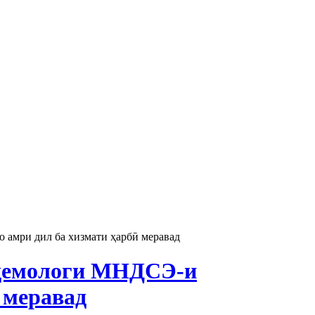
 амри дил ба хизмати ҳарбӣ меравад
идемологи МНДСЭ-и
 меравад