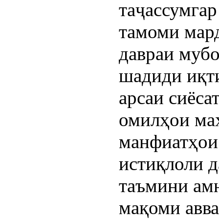
таҷассумгар
тамоми мард
давраи мубо
шадиди иқти
арсаи сиёсат
омилҳои ма
манфиатҳои 
истиқлоли д
таъмини амн
мақоми авва