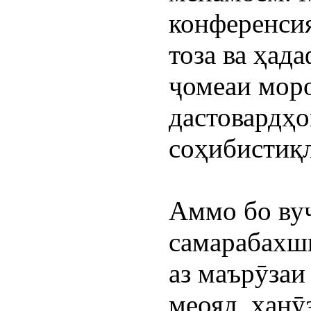
конференсия
тоза ва ҳад
ҷомеаи моро
дастовардҳо
соҳибистиқл
Аммо бо вуҷ
самарабахши
аз маърӯзаи
меояд, ҳанӯз