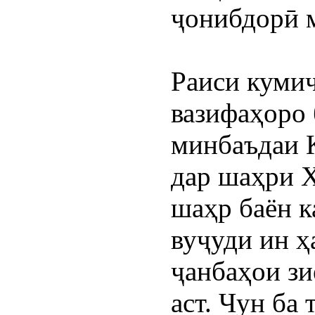
ҷонибдорӣ 
Раиси кумиҷ
вазифаҳоро 
минбаъдаи 
дар шаҳри Х
шаҳр баён ка
вуҷуди ин ҳ
ҷанбаҳои зи
аст. Чун ба 