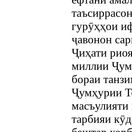
таъсиррасо
гурӯҳҳои иф
ҷавонон сар
Ҷиҳати риоя
миллии Ҷум
бораи танзи
Ҷумҳурии То
масъулияти 
тарбияи кӯд