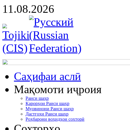
11.08.2026
Cаҳифаи аслӣ
Мақомоти иҷроия
Раиси шаҳр
Қарорҳои Раиси шаҳр
Муовинони Раиси шаҳр
Дастгоҳи Раиси шаҳр
Роҳбарони воҳидҳои сохторӣ
Сохторҳо