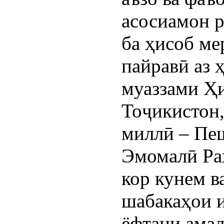
асосиамон р
ба ҳисоб мер
пайравӣ аз 
муаззами Ҳ
Тоҷикистон,
миллӣ – Пеш
Эмомалӣ Раҳ
кор кунем в
шабакаҳои и
ёфтани амал