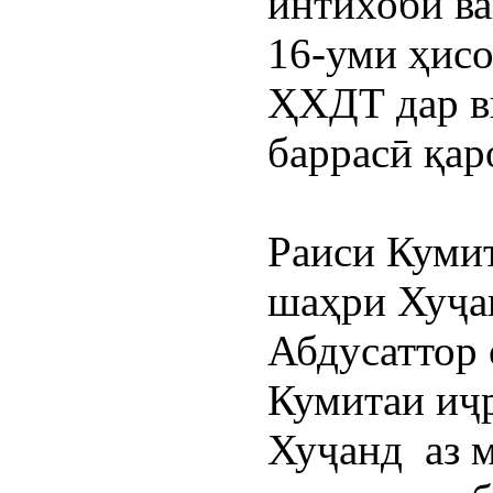
интихоби ва
16-уми ҳисо
ҲХДТ дар в
баррасӣ қар
Раиси Куми
шаҳри Хуҷа
Абдусаттор 
Кумитаи иҷ
Хуҷанд  аз 