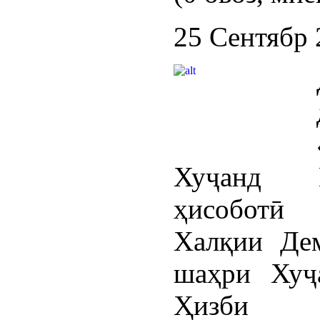
25 Сентябр 
Хуҷанд К
ҳисоботӣ
Халқии Дем
шаҳри Хуҷ
Ҳизби Х