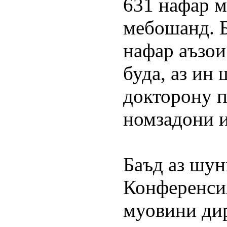
631 нафар м
мебошанд. Б
нафар аъзои
буда, аз ин
докторону п
номзадони 
Баъд аз шун
Конференси
муовини ди