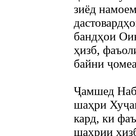
зиёд намоем,
дастовардҳо
бандҳои Ои
ҳизб, фаъол
байни ҷоме
Ҷамшед Наби
шаҳри Хуҷан
кард, ки фа
шаҳрии ҳизб