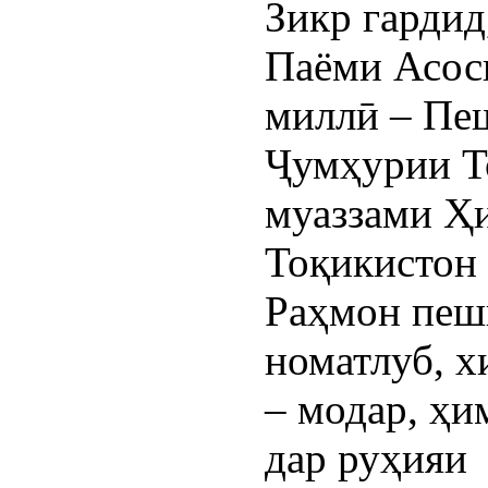
Зикр гардид
Паёми Асосг
миллӣ – Пеш
Ҷумҳурии То
муаззами Ҳ
Тоқикистон
Раҳмон пеш
номатлуб, х
– модар, ҳи
дар руҳияи  