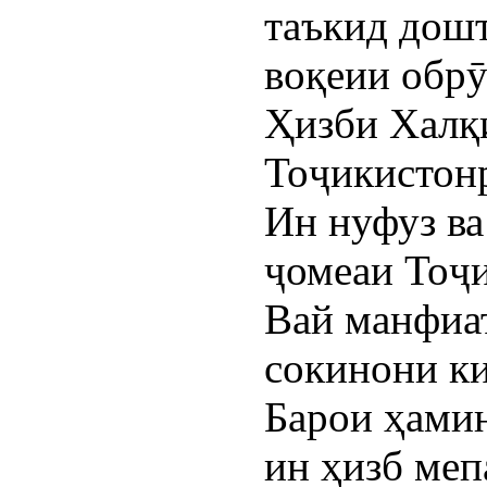
таъкид дошт
воқеии обрӯ
Ҳизби Халқ
Тоҷикистонр
Ин нуфуз ва
ҷомеаи Тоҷи
Вай манфиат
сокинони ки
Барои ҳамин
ин ҳизб мепа