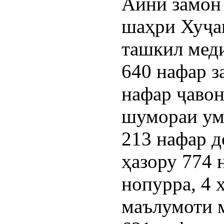
Айни замон 
шаҳри Хуҷан
ташкил меди
640 нафар за
нафар ҷавон
шумораи уму
213 нафар д
ҳазору 774 
нопурра, 4 ҳ
маълумоти м