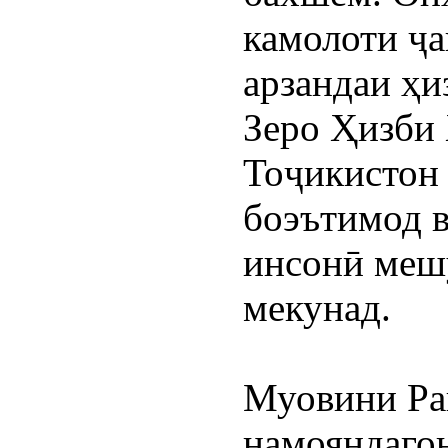
камолоти ҷа
арзандаи ҳи
Зеро Ҳизби 
Тоҷикистон 
боэътимод в
инсонӣ мешу
мекунад.
Муовини Ра
намояндаго