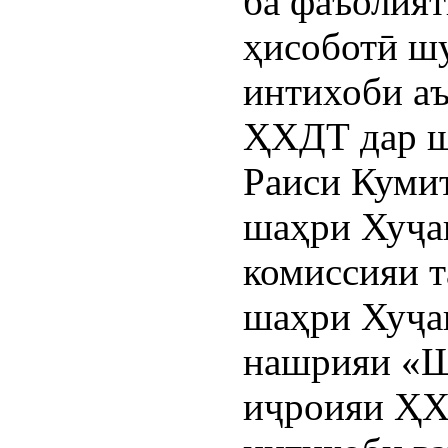
ба фаъолият
ҳисоботӣ шу
интихоби аъ
ҲХДТ дар ш
Раиси Куми
шаҳри Хуҷан
комиссияи 
шаҳри Хуҷан
нашрияи «Ш
иҷроияи ҲХ