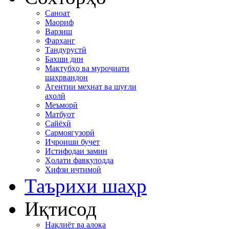
Саноат
Маориф
Варзиш
Фарҳанг
Тандурустӣ
Бахши дин
Мактубҳо ва муроҷиати
шаҳрвандон
Агентии меҳнат ва шуғли
аҳолӣ
Меъморӣ
Матбуот
Сайёҳӣ
Сармоягузорӣ
Иҷроиши буҷет
Истифодаи замин
Ҳолати фавқулодда
Хифзи иҷтимоӣ
Таърихи шаҳр
Иқтисод
Нақлиёт ва алоқа