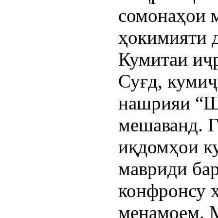
сомонаҳои м
ҳокимияти д
Кумитаи иҷ
Суғд, кумиҷ
нашрияи “Ш
мешаванд. Гу
иқдомҳои к
мавриди бар
конфронсу ҳ
менамоем. М