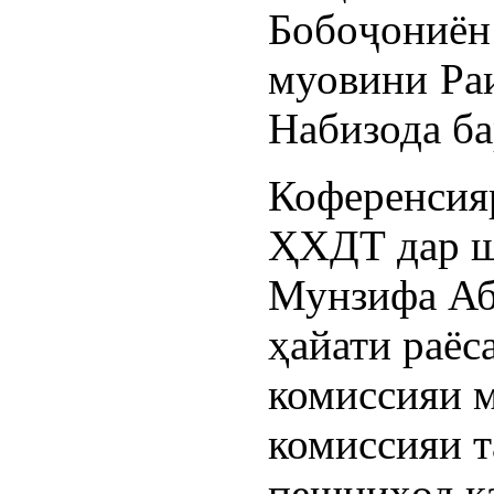
Бобоҷониён
муовини Ра
Набизода ба
Коференсияр
ҲХДТ дар ш
Мунзифа Абд
ҳайати раёс
комиссияи м
комиссияи т
пешниҳод ка