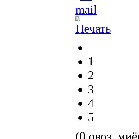
1
2
3
4
5
(0 овоз, миё