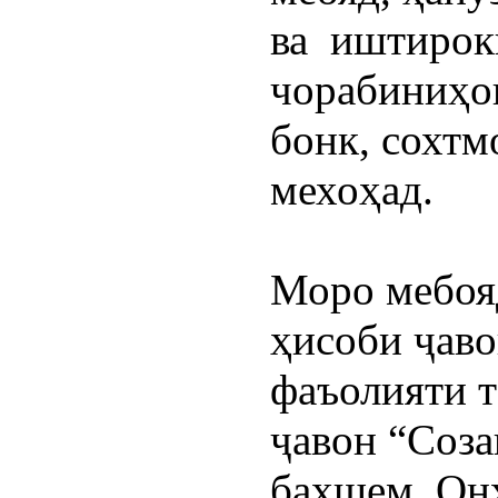
ва  иштирок
чорабиниҳои
бонк, сохтмо
мехоҳад.
Моро мебояд
ҳисоби ҷаво
фаъолияти т
ҷавон “Соза
бахшем. Онҳ