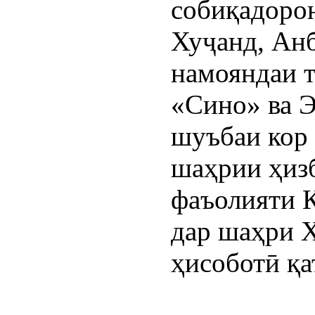
собиқадоро
Хуҷанд, Анб
намояндаи т
«Сино» ва Э
шуъбаи кор 
шаҳрии ҳизб
фаъолияти 
дар шаҳри Х
ҳисоботӣ қа