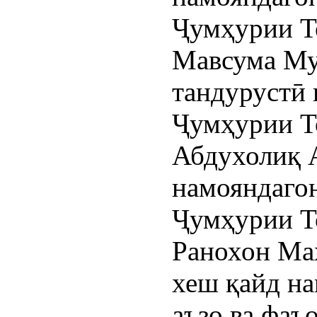
Ҷумҳурии Т
Мавсума Му
тандурустӣ 
Ҷумҳурии Т
Абдухолиқ А
намояндаго
Ҷумҳурии Т
Ранохон Маҳ
хеш қайд на
аъзо ва фаъ