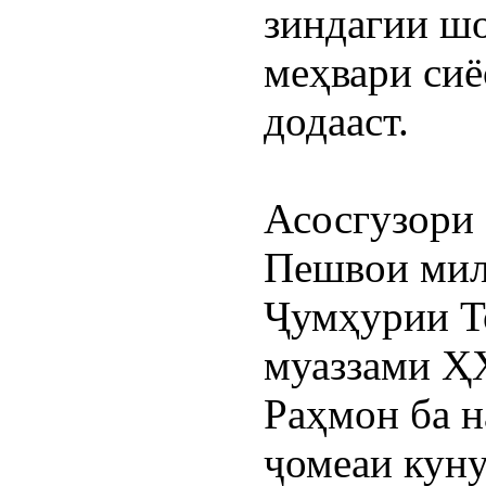
зиндагии шо
меҳвари сиё
додааст.
Асосгузори 
Пешвои милл
Ҷумҳурии То
муаззами Ҳ
Раҳмон ба н
ҷомеаи куну