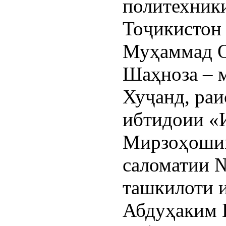
политехник
Тоҷикистон 
Муҳаммад О
Шаҳноза – 
Хуҷанд, раи
ибтидоии «И
Мирзоҳошим
саломатии №
ташкилоти 
Абдуҳаким 