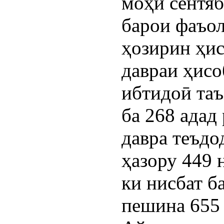
моҳи сентяб
барои фаъол
ҳозирин ҳисо
давраи ҳисо
ибтидоӣ таъс
ба 268 адад 
давра теъдо
ҳазору 449 
ки нисбат б
пешина 655 