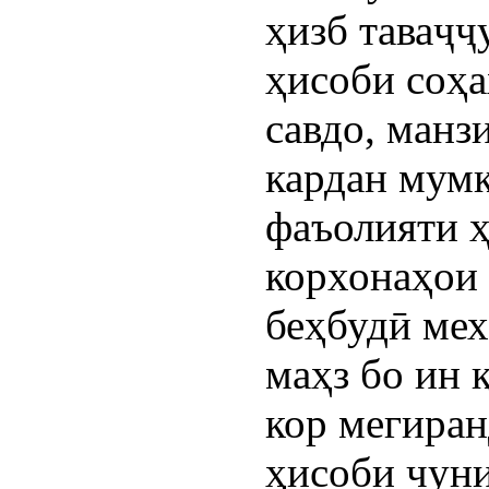
ҳизб таваҷҷу
ҳисоби соҳаҳ
савдо, манз
кардан мумк
фаъолияти ҳ
корхонаҳои 
беҳбудӣ мех
маҳз бо ин 
кор мегиранд
ҳисоби чуни