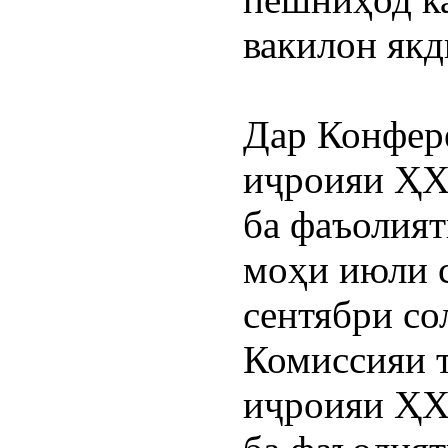
вакилон якд
Дар Конфере
иҷроияи ҲХ
ба фаъолият
моҳи июли с
сентябри со
Комиссияи 
иҷроияи ҲХ