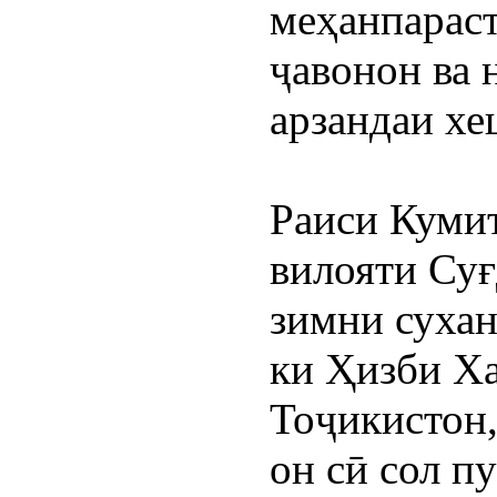
меҳанпараст
ҷавонон ва н
арзандаи хе
Раиси Куми
вилояти Су
зимни сухан
ки Ҳизби Ха
Тоҷикистон,
он сӣ сол п