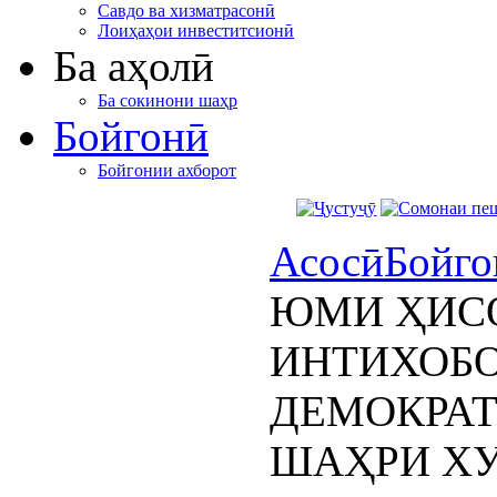
Савдо ва хизматрасонӣ
Лоиҳаҳои инвеститсионӣ
Ба аҳолӣ
Ба сокинони шаҳр
Бойгонӣ
Бойгонии ахборот
Асосӣ
Бойго
ЮМИ ҲИСО
ИНТИХОБО
ДЕМОКРАТ
ШАҲРИ ХУ