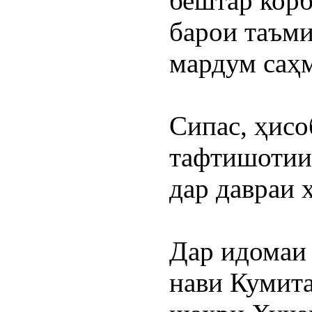
бештар корб
барои таъми
мардум саҳ
Сипас, ҳисо
тафтишотии
дар давраи 
Дар идомаи 
нави Кумит