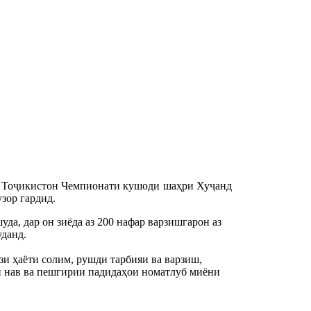
и Тоҷикистон Чемпионати кушоди шаҳри Хуҷанд
зор гардид.
а, дар он зиёда аз 200 нафар варзишгарон аз 
данд.
зи ҳаëти солим, рушди тарбияи ва варзиш, 
и нав ва пешгирии падидаҳои номатлуб миёни 