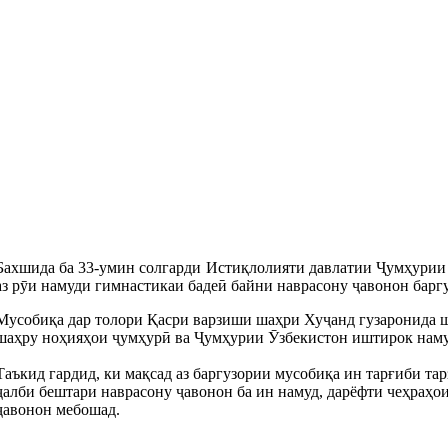
Бахшида ба 33-умин солгарди Истиқлолияти давлатии Ҷумҳури
аз рӯи намуди гимнастикаи бадеӣ байни наврасону ҷавонон баргу
Мусобиқа дар толори Қасри варзиши шаҳри Хуҷанд гузаронида шуд
шаҳру ноҳияҳои ҷумҳурӣ ва Ҷумҳурии Ӯзбекистон иштирок наму
Таъкид гардид, ки мақсад аз баргузории мусобиқа ин тарғиби тар
ҷалби бештари наврасону ҷавонон ба ин намуд, дарёфти чеҳраҳо
ҷавонон мебошад.