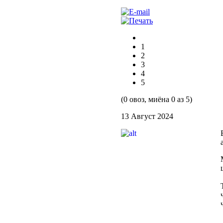
1
2
3
4
5
(0 овоз, миёна 0 аз 5)
13 Август 2024