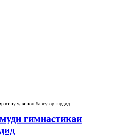
расону ҷавонон баргузор гардид
амуди гимнастикаи
рдид