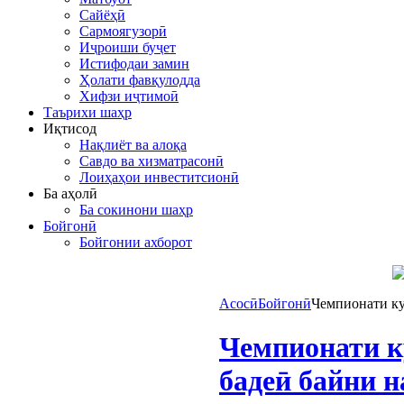
Сайёҳӣ
Сармоягузорӣ
Иҷроиши буҷет
Истифодаи замин
Ҳолати фавқулодда
Хифзи иҷтимоӣ
Таърихи шаҳр
Иқтисод
Нақлиёт ва алоқа
Савдо ва хизматрасонӣ
Лоиҳаҳои инвеститсионӣ
Ба аҳолӣ
Ба сокинони шаҳр
Бойгонӣ
Бойгонии ахборот
Асосӣ
Бойгонӣ
Чемпионати ку
Чемпионати к
бадеӣ байни н