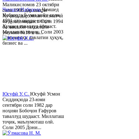
Маликисломов 23 октябри
Ҷамшед Набизода
Ҷамшед
соли 1986 дар шаҳри
Набизода 9-уми майи соли
Хуҷанд, дар оилаи хизматчӣ
1981 дар шаҳри шаҳри
ба дунё омадааст. Соли 1994
Хуҷанд таваллуд ёфтааст.
ба мактаби таҳсилоти
Миллаташ тоҷик. Соли 2003
умумии №18-и ш...
Донишгоҳи давлатии ҳуқуқ,
бизнес ва ...
Юсуфӣ У. C.
Юсуфӣ Усмон
Сиддиқзода 23-юми
сентябри соли 1982 дар
ноҳияи Бобоҷон Ғафуров
таваллуд шудааст. Миллаташ
тоҷик, маълумоташ олӣ.
Соли 2005 Дони...