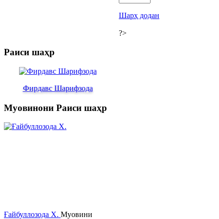
Шарҳ додан
?>
Раиси шаҳр
Фирдавс Шарифзода
Муовинони Раиси шаҳр
Ғайбуллозода Х.
Муовини