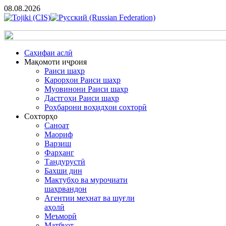
08.08.2026
Cаҳифаи аслӣ
Мақомоти иҷроия
Раиси шаҳр
Қарорҳои Раиси шаҳр
Муовинони Раиси шаҳр
Дастгоҳи Раиси шаҳр
Роҳбарони воҳидҳои сохторӣ
Сохторҳо
Саноат
Маориф
Варзиш
Фарҳанг
Тандурустӣ
Бахши дин
Мактубҳо ва муроҷиати
шаҳрвандон
Агентии меҳнат ва шуғли
аҳолӣ
Меъморӣ
Матбуот