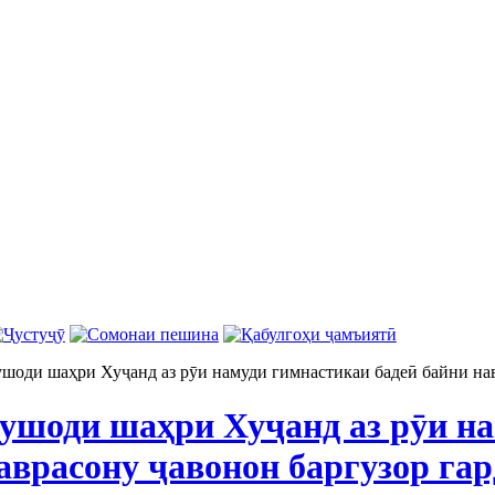
шоди шаҳри Хуҷанд аз рӯи намуди гимнастикаи бадеӣ байни нав
ушоди шаҳри Хуҷанд аз рӯи н
аврасону ҷавонон баргузор га