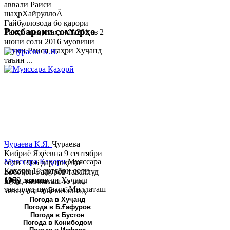
аввали Раиси
шаҳрХайруллоÂ
Ғайбуллозода бо қарори
Роҳбарони сохторҳо
Раиси шаҳр таҳти №281 аз 2
июни соли 2016 муовини
якуми Раиси шаҳри Хуҷанд
таъин ...
Ҷӯраева К.Я.
Ҷӯраева
Кибриё Яҳёевна 9 сентябри
Муяссара Қаҳорӣ
Муяссара
соли 1966 дар ноҳияи
Қаҳорӣ 15 октябри соли
Бобоҷон Ғафуров таваллуд
Обу хаво
1979 дар шаҳри Хуҷанд
шуда, миллаташ тоҷик,
таваллуд шудааст. Миллаташ
маълумот олӣ мебошад.
тоҷик. Маълумот олӣ. Соли
Соли 1997 Донишг...
Погода в Хуҷанд
Погода в Б.Ғафуров
2002 Донишгоҳи давлатии
Погода в Бустон
Хуҷанд ба...
Погода в Конибодом