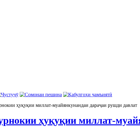
нокии ҳуқуқии миллат-муайянкунандаи дараҷаи рушди давлат
рнокии ҳуқуқии миллат-муай