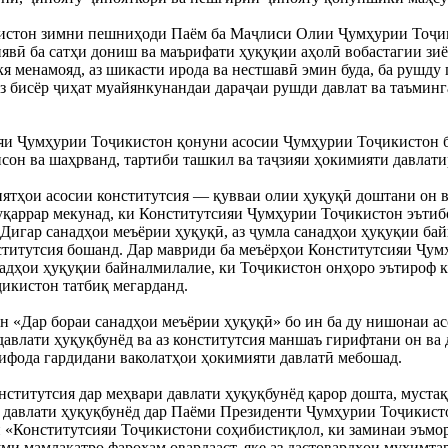
стон зимни пешниҳоди Паём ба Маҷлиси Олии Ҷумҳурии Тоҷики
явӣ ба сатҳи дониш ва маърифати ҳуқуқии аҳолӣ вобастагии зиёд
я менамояд, аз шикасти ирода ва нестшавӣ эмин буда, ба рушду 
 бисёр ҷиҳат муайянкунандаи дараҷаи рушди давлат ва таъминга
яи Ҷумҳурии Тоҷикистон қонуни асосии Ҷумҳурии Тоҷикистон буд
нсон ва шаҳрванд, тартиби ташкил ва таҷзияи ҳокимияти давлат
иятҳои асосии конститутсия — қувваи олии ҳуқуқӣ доштани он в
уқаррар мекунад, ки Конститутсияи Ҷумҳурии Тоҷикистон эътибо
Дигар санадҳои меъёрии ҳуқуқӣ, аз ҷумла санадҳои ҳуқуқии бай
ститутсия бошанд. Дар мавриди ба меъёрҳои Конститутсияи Ҷум
надҳои ҳуқуқии байналмилалие, ки Тоҷикистон онҳоро эътироф ка
икистон татбиқ мегарданд.
«Дар бораи санадҳои меъёрии ҳуқуқӣ» бо ин ба ду нишонаи асо
давлати ҳуқуқбунёд ва аз конститутсия маншаъ гирифтани он ва 
ифода гардидани ваколатҳои ҳокимияти давлатӣ мебошад.
нститутсия дар меҳвари давлати ҳуқуқбунёд қарор дошта, мустақ
 давлати ҳуқуқбунёд дар Паёми Президенти Ҷумҳурии Тоҷикистон
и «Конститутсияи Тоҷикистони соҳибистиқлол, ки заминаи эъмо
ми мамлакатро фароҳам овардааст, яке аз дастовардҳои муҳимта