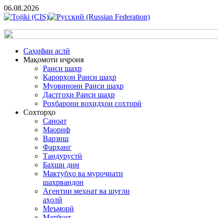
06.08.2026
Cаҳифаи аслӣ
Мақомоти иҷроия
Раиси шаҳр
Қарорҳои Раиси шаҳр
Муовинони Раиси шаҳр
Дастгоҳи Раиси шаҳр
Роҳбарони воҳидҳои сохторӣ
Сохторҳо
Саноат
Маориф
Варзиш
Фарҳанг
Тандурустӣ
Бахши дин
Мактубҳо ва муроҷиати
шаҳрвандон
Агентии меҳнат ва шуғли
аҳолӣ
Меъморӣ
Матбуот