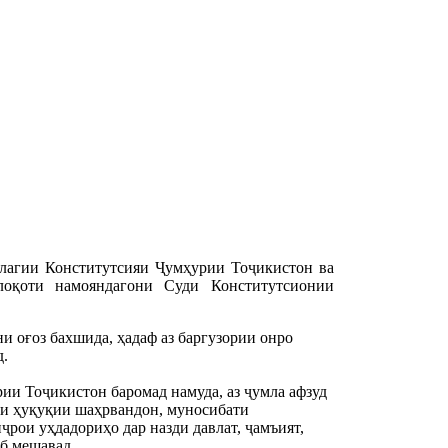
лагии Конститутсияи Ҷумҳурии Тоҷикистон ва
лоқоти намояндагони Суди Конститутсионии
 оғоз бахшида, ҳадаф аз баргузории онро 
д.
и Тоҷикистон баромад намуда, аз ҷумла афзуд 
и ҳуқуқии шаҳрвандон, муносибати 
рои уҳдадориҳо дар назди давлат, ҷамъият, 
б мешавад.