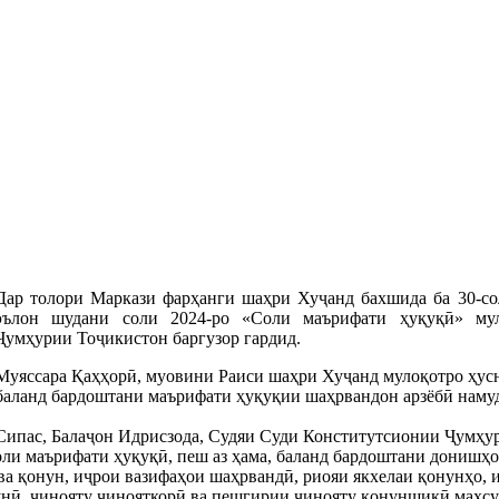
Дар толори Маркази фарҳанги шаҳри Хуҷанд бахшида ба 30-со
эълон шудани соли 2024-ро «Соли маърифати ҳуқуқӣ» му
Ҷумҳурии Тоҷикистон баргузор гардид.
Муяссара Қаҳҳорӣ, муовини Раиси шаҳри Хуҷанд мулоқотро ҳусни
баланд бардоштани маърифати ҳуқуқии шаҳрвандон арзёбӣ наму
Сипас, Балаҷон Идрисзода, Судяи Суди Конститутсионии Ҷумҳури
ли маърифати ҳуқуқӣ, пеш аз ҳама, баланд бардоштани донишҳо
а қонун, иҷрои вазифаҳои шаҳрвандӣ, риояи якхелаи қонунҳо, иҷ
нӣ, ҷинояту ҷинояткорӣ ва пешгирии ҷинояту қонуншикӣ маҳсу