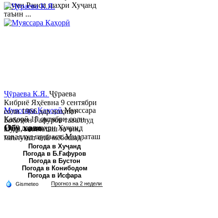
якуми Раиси шаҳри Хуҷанд
таъин ...
Ҷӯраева К.Я.
Ҷӯраева
Кибриё Яҳёевна 9 сентябри
Муяссара Қаҳорӣ
Муяссара
соли 1966 дар ноҳияи
Қаҳорӣ 15 октябри соли
Бобоҷон Ғафуров таваллуд
Обу хаво
1979 дар шаҳри Хуҷанд
шуда, миллаташ тоҷик,
таваллуд шудааст. Миллаташ
маълумот олӣ мебошад.
тоҷик. Маълумот олӣ. Соли
Соли 1997 Донишг...
Погода в Хуҷанд
Погода в Б.Ғафуров
2002 Донишгоҳи давлатии
Погода в Бустон
Хуҷанд ба...
Погода в Конибодом
Погода в Исфара