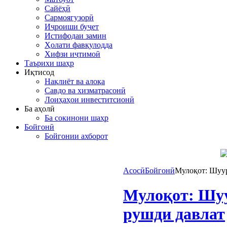
Сайёҳӣ
Сармоягузорӣ
Иҷроиши буҷет
Истифодаи замин
Ҳолати фавқулодда
Хифзи иҷтимоӣ
Таърихи шаҳр
Иқтисод
Нақлиёт ва алоқа
Савдо ва хизматрасонӣ
Лоиҳаҳои инвеститсионӣ
Ба аҳолӣ
Ба сокинони шаҳр
Бойгонӣ
Бойгонии ахборот
Асосӣ
Бойгонӣ
Мулоқот: Шуур
Мулоқот: Шуу
рушди давлат