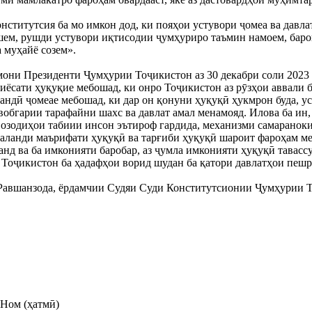
титутсия ба мо имкон дод, ки пояҳои устувори ҷомеа ва давлатр
шем, рушди устувори иқтисодии ҷумҳуриро таъмин намоем, баро
 муҳайё созем».
мони Президенти Ҷумҳурии Тоҷикистон аз 30 декабри соли 2023
иёсати ҳуқуқие мебошад, ки онро Тоҷикистон аз рӯзҳои аввали б
андӣ ҷомеае мебошад, ки дар он қонуни ҳуқуқӣ ҳукмрон буда, ус
обгарии тарафайни шахс ва давлат амал менамояд. Илова ба ин, 
а озодиҳои табиии инсон эътироф гардида, механизми самараноки
баланди маърифати ҳуқуқӣ ва тарғиби ҳуқуқӣ шароит фароҳам мео
анд ва ба имконияти баробар, аз ҷумла имконияти ҳуқуқӣ тавасс
Тоҷикистон ба ҳадафҳои ворид шудан ба қатори давлатҳои пешр
 Равшанзода, ёрдамчии Судяи Суди Конститутсионии Ҷумҳурии Т
Ном (ҳатмӣ)