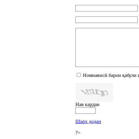
Номнависӣ барои қабули 
Нав кардан
Шарҳ додан
?>