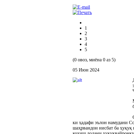
1
2
3
4
5
(0 овоз, миёна 0 аз 5)
05 Июн 2024
ки ҳадафи эълон намудани Со
шаҳрвандон нисбат ба ҳуқуқ в
коҳиш додани ҳуқуқвайронку