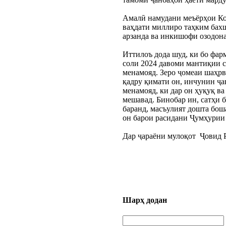
Амалӣ намудани меъёрҳои Конс
ваҳдати миллиро таҳким бах
арзанда ва инкишофи озодона
Иттилоъ дода шуд, ки бо фар
соли 2024 давоми мантиқии с
менамояд. Зеро ҷомеаи шаҳрв
қадру қимати он, инчунин ҷав
менамояд, ки дар он ҳуқуқ в
мешавад. Бинобар ин, сатҳи 
баранд, масъулият дошта бош
он барои расидани Ҷумҳурии 
Дар ҷараёни мулоқот  Ҷовид
Шарҳ додан