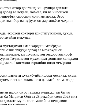
стон изҳор доштанд, ки «рушди давлати 
 дорад ва воқеан, ҷомеае, ки ба инсонҳои 
пешрафти саросарӣ ноил мегардад. Зеро 
ри эътибор ва нуфузи он дар миқёси ҷаҳони 
а, асосҳои сохтори конститутсионӣ, ҳуқуқ, 
иро муайян мекунад.
а мустақиман амал кардани меъёрҳои 
ри олии ҳуқуқӣ дорад ва меъёрҳои он 
налмилалие, ки Тоҷикистон онҳоро эътироф 
ҳурии Тоҷикистон мухолифат доштани санадҳои 
рдааст, ё қисмҳои таркибии онҳо меъёрҳои 
сии давлати ҳуқуқбунёд ишора мекунад: якум, 
дуюм, таҷзияи ҳокимияти давлатӣ, ки мақсади 
иман ядрои онро ташкил медиҳад, ки ба ин 
 ба Маҷлиси Олӣ аз 28 декабри соли 2023 низ 
ри давлати мустақили миллӣ ва пешравии 
рини мо мебошад.