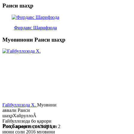
Раиси шаҳр
Фирдавс Шарифзода
Муовинони Раиси шаҳр
Ғайбуллозода Х.
Муовини
аввали Раиси
шаҳрХайруллоÂ
Ғайбуллозода бо қарори
Роҳбарони сохторҳо
Раиси шаҳр таҳти №281 аз 2
июни соли 2016 муовини