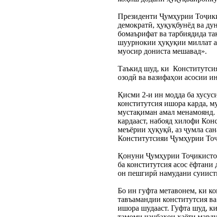
Президенти Ҷумҳурии Тоҷики
демократӣ, ҳуқуқбунёд ва дун
бомаърифат ва тарбиядида так
шуурнокии ҳуқуқии миллат аз
муосир дониста мешавад».
Таъкид шуд, ки  Конститутси
озодӣ ва вазифаҳои асосии и
Қисми 2-и ин модда ба хусус
конститутсия ишора карда, м
мустақиман амал менамоянд. 
кардааст, набояд хилофи Кон
меъёрии ҳуқуқӣ, аз ҷумла са
Конститутсияи Ҷумҳурии Тоҷ
Қонуни Ҷумҳурии Тоҷикистон 
ба конститутсия асос ёфтани 
он пешгирӣ намудани суиист
Бо ин гуфта метавонем, ки ко
тавъамандии конститутсия ва
ишора шудааст. Гуфта шуд, к
тамоми ҷанбаҳои ҳаёти марду