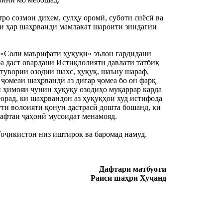
о созмон диҳем, сулҳу оромӣ, суботи сиёсӣ ва 
и ҳар шаҳрванди мамлакат шароити зиндагии 
 «Соли маърифати ҳуқуқӣ» эълон гардидани 
а даст овардани Истиқлолияти давлатӣ татбиқ 
тувории озодии шахс, ҳуқуқ, шаъну шараф, 
ҷомеаи шаҳрвандӣ аз дигар ҷомеа бо он фарқ 
 ҳимояи чунин ҳуқуқу озодиҳо муқаррар карда 
рад, ки шаҳрвандон аз ҳуқуқҳои худ истифода 
ути волоияти қонун дастрасӣ дошта бошанд, ки 
афтаи ҷаҳонӣ мусоидат менамояд.
оҷикистон низ иштирок ва баромад намуд.
Дафтари матбуоти
Раиси шаҳри Хуҷанд