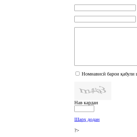
Номнависӣ барои қабули 
Нав кардан
Шарҳ додан
?>