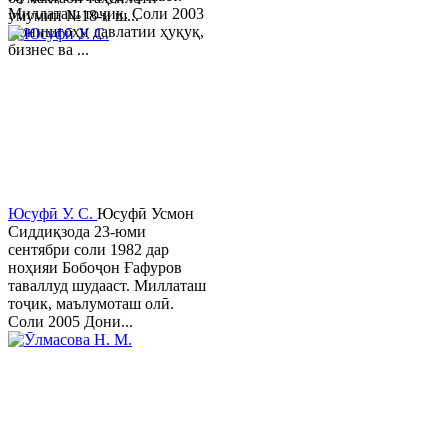
Миллаташ тоҷик. Соли 2003
умумии №18-и ш...
Донишгоҳи давлатии ҳуқуқ,
бизнес ва ...
Юсуфӣ У. C.
Юсуфӣ Усмон
Сиддиқзода 23-юми
сентябри соли 1982 дар
ноҳияи Бобоҷон Ғафуров
таваллуд шудааст. Миллаташ
тоҷик, маълумоташ олӣ.
Соли 2005 Дони...