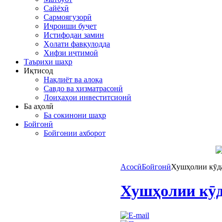
Сайёҳӣ
Сармоягузорӣ
Иҷроиши буҷет
Истифодаи замин
Ҳолати фавқулодда
Хифзи иҷтимоӣ
Таърихи шаҳр
Иқтисод
Нақлиёт ва алоқа
Савдо ва хизматрасонӣ
Лоиҳаҳои инвеститсионӣ
Ба аҳолӣ
Ба сокинони шаҳр
Бойгонӣ
Бойгонии ахборот
Асосӣ
Бойгонӣ
Хушҳолии кӯда
Хушҳолии кӯд