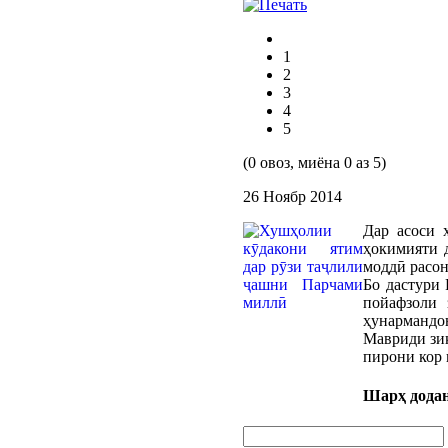
1
2
3
4
5
(0 овоз, миёна 0 аз 5)
26 Ноябр 2014
Дар асоси 
ҳокимияти 
моддӣ расон
Бо дастури 
пойафзоли 
ҳунармандон
Мавриди зик
пирони кор 
Шарҳ дода