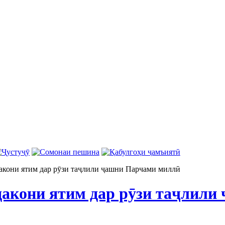
кони ятим дар рӯзи таҷлили ҷашни Парчами миллӣ
акони ятим дар рӯзи таҷлили