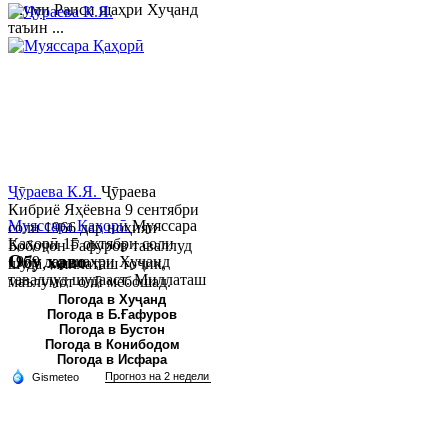
якуми Раиси шаҳри Хуҷанд
таъин ...
Ҷӯраева К.Я.
Ҷӯраева
Кибриё Яҳёевна 9 сентябри
Муяссара Қаҳорӣ
Муяссара
соли 1966 дар ноҳияи
Қаҳорӣ 15 октябри соли
Бобоҷон Ғафуров таваллуд
Обу хаво
1979 дар шаҳри Хуҷанд
шуда, миллаташ тоҷик,
таваллуд шудааст. Миллаташ
маълумот олӣ мебошад.
тоҷик. Маълумот олӣ. Соли
Соли 1997 Донишг...
Погода в Хуҷанд
Погода в Б.Ғафуров
2002 Донишгоҳи давлатии
Погода в Бустон
Хуҷанд ба...
Погода в Конибодом
Погода в Исфара