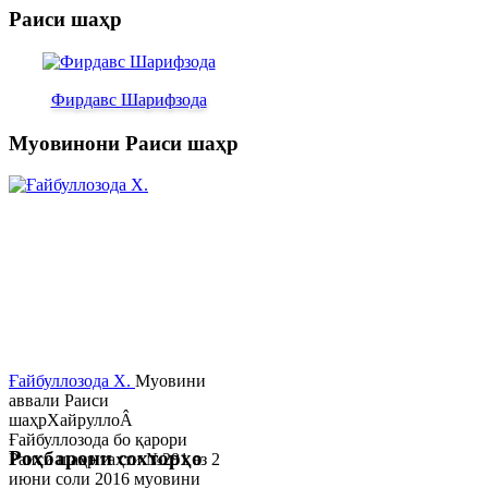
Раиси шаҳр
Фирдавс Шарифзода
Муовинони Раиси шаҳр
Ғайбуллозода Х.
Муовини
аввали Раиси
шаҳрХайруллоÂ
Ғайбуллозода бо қарори
Роҳбарони сохторҳо
Раиси шаҳр таҳти №281 аз 2
июни соли 2016 муовини