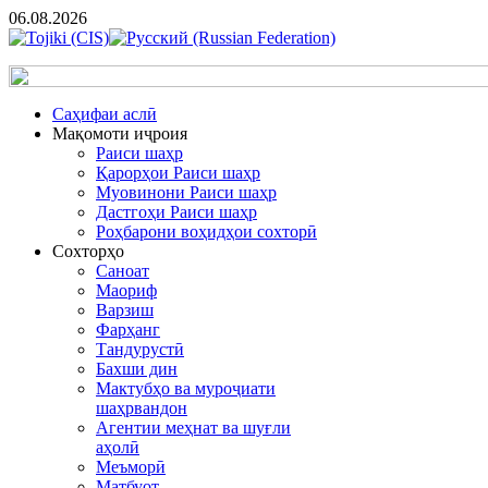
06.08.2026
Cаҳифаи аслӣ
Мақомоти иҷроия
Раиси шаҳр
Қарорҳои Раиси шаҳр
Муовинони Раиси шаҳр
Дастгоҳи Раиси шаҳр
Роҳбарони воҳидҳои сохторӣ
Сохторҳо
Саноат
Маориф
Варзиш
Фарҳанг
Тандурустӣ
Бахши дин
Мактубҳо ва муроҷиати
шаҳрвандон
Агентии меҳнат ва шуғли
аҳолӣ
Меъморӣ
Матбуот