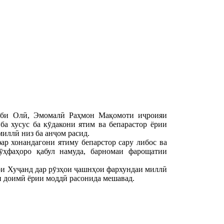
ноби Олӣ, Эмомалӣ Раҳмон Мақомоти иҷроияи
ба хусус ба кӯдакони ятим ва бепарастор ёрии
иллӣ низ ба анҷом расид.
ар хонандагони ятиму бепарстор сару либос ва
ӯҳфаҳоро қабул намуда, барномаи фарощатии
ри Хуҷанд дар рӯзҳои ҷашнҳои фархундаи миллӣ
ри доимӣ ёрии моддӣ расонида мешавад.