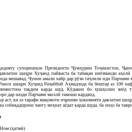
ҳидояту супоришҳои Президенти Ҷумҳурии Тоҷикистон, Ҷа
давлатии шаҳри Хуҷанд пайваста ба табақаи ниёзманди аҳолӣ 
ида мешавад. Чунин амали хайр дар рӯзи таҷлили иди Парчами м
Раиси шаҳри Хуҷанд Раҷаббой Аҳмадзода ба бештар аз 100 наф
зимистона тақдим карда шуд. Кӯдакон бо хушҳолии зиёд т
ро дар назди Парчами миллӣ тамошо карданд.
р аст, ки аз тарафи мақомоти иҷроияи ҳокимияти давлатии шаҳ
ва собиқадорони чангу меҳнат аёдат карда шуда, ба онҳо ба тав
н
Ном (ҳатмӣ)